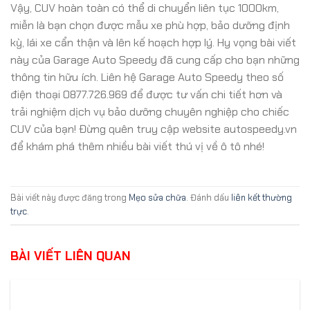
Vậy, CUV hoàn toàn có thể di chuyển liên tục 1000km,
miễn là bạn chọn được mẫu xe phù hợp, bảo dưỡng định
kỳ, lái xe cẩn thận và lên kế hoạch hợp lý. Hy vọng bài viết
này của Garage Auto Speedy đã cung cấp cho bạn những
thông tin hữu ích. Liên hệ Garage Auto Speedy theo số
điện thoại 0877.726.969 để được tư vấn chi tiết hơn và
trải nghiệm dịch vụ bảo dưỡng chuyên nghiệp cho chiếc
CUV của bạn! Đừng quên truy cập website autospeedy.vn
để khám phá thêm nhiều bài viết thú vị về ô tô nhé!
Bài viết này được đăng trong
Mẹo sửa chữa
. Đánh dấu
liên kết thường
trực
.
BÀI VIẾT LIÊN QUAN