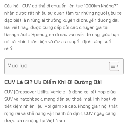
Câu hỏi “CUV có thể di chuyển liên tục 1000km không?”
nhận được rất nhiều sự quan tâm từ những người yêu xe,
đặc biệt là những ai thường xuyên di chuyển đường dài.
Bài viết này, được cung cấp bởi các chuyên gia tại
Garage Auto Speedy, sẽ đi sâu vào vấn đề này, giúp bạn
có cái nhìn toàn diện và đưa ra quyết định sáng suốt
nhất.
Mục lục
CUV Là Gì? Ưu Điểm Khi Đi Đường Dài
CUV (Crossover Utility Vehicle) là dòng xe kết hợp giữa
SUV và hatchback, mang đến sự thoải mái, linh hoạt và
tiết kiệm nhiên liệu. Với gầm xe cao, không gian nội thất
rộng rãi và khả năng vận hành ổn định, CUV ngày càng
được ưa chuộng tại Việt Nam.