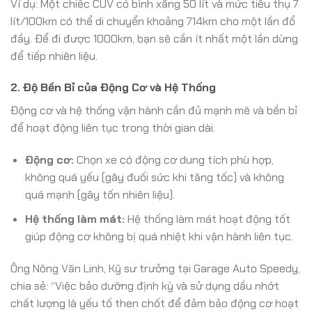
Ví dụ: Một chiếc CUV có bình xăng 50 lít và mức tiêu thụ 7
lít/100km có thể di chuyển khoảng 714km cho một lần đổ
đầy. Để đi được 1000km, bạn sẽ cần ít nhất một lần dừng
để tiếp nhiên liệu.
2. Độ Bền Bỉ của Động Cơ và Hệ Thống
Động cơ và hệ thống vận hành cần đủ mạnh mẽ và bền bỉ
để hoạt động liên tục trong thời gian dài.
Động cơ:
Chọn xe có động cơ dung tích phù hợp,
không quá yếu (gây đuối sức khi tăng tốc) và không
quá mạnh (gây tốn nhiên liệu).
Hệ thống làm mát:
Hệ thống làm mát hoạt động tốt
giúp động cơ không bị quá nhiệt khi vận hành liên tục.
Ông Nông Văn Linh, Kỹ sư trưởng tại Garage Auto Speedy,
chia sẻ: “Việc bảo dưỡng định kỳ và sử dụng dầu nhớt
chất lượng là yếu tố then chốt để đảm bảo động cơ hoạt