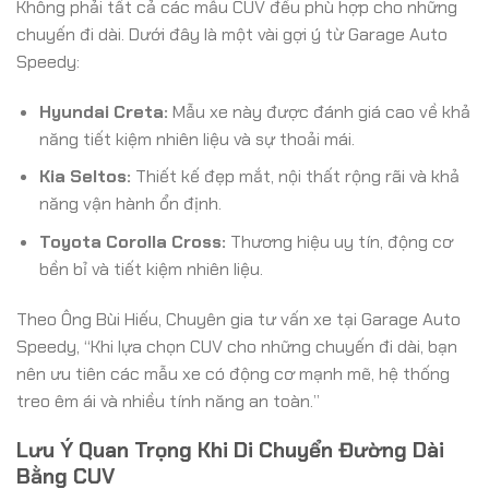
Không phải tất cả các mẫu CUV đều phù hợp cho những
chuyến đi dài. Dưới đây là một vài gợi ý từ Garage Auto
Speedy:
Hyundai Creta:
Mẫu xe này được đánh giá cao về khả
năng tiết kiệm nhiên liệu và sự thoải mái.
Kia Seltos:
Thiết kế đẹp mắt, nội thất rộng rãi và khả
năng vận hành ổn định.
Toyota Corolla Cross:
Thương hiệu uy tín, động cơ
bền bỉ và tiết kiệm nhiên liệu.
Theo Ông Bùi Hiếu, Chuyên gia tư vấn xe tại Garage Auto
Speedy, “Khi lựa chọn CUV cho những chuyến đi dài, bạn
nên ưu tiên các mẫu xe có động cơ mạnh mẽ, hệ thống
treo êm ái và nhiều tính năng an toàn.”
Lưu Ý Quan Trọng Khi Di Chuyển Đường Dài
Bằng CUV