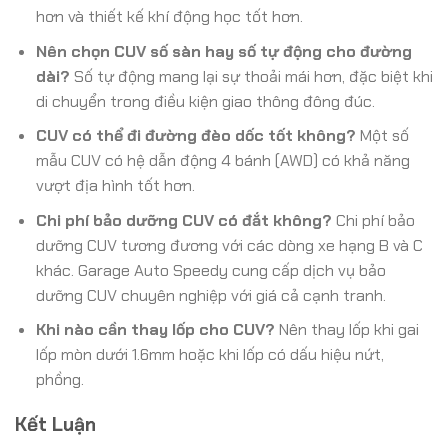
hơn và thiết kế khí động học tốt hơn.
Nên chọn CUV số sàn hay số tự động cho đường
dài?
Số tự động mang lại sự thoải mái hơn, đặc biệt khi
di chuyển trong điều kiện giao thông đông đúc.
CUV có thể đi đường đèo dốc tốt không?
Một số
mẫu CUV có hệ dẫn động 4 bánh (AWD) có khả năng
vượt địa hình tốt hơn.
Chi phí bảo dưỡng CUV có đắt không?
Chi phí bảo
dưỡng CUV tương đương với các dòng xe hạng B và C
khác. Garage Auto Speedy cung cấp dịch vụ bảo
dưỡng CUV chuyên nghiệp với giá cả cạnh tranh.
Khi nào cần thay lốp cho CUV?
Nên thay lốp khi gai
lốp mòn dưới 1.6mm hoặc khi lốp có dấu hiệu nứt,
phồng.
Kết Luận