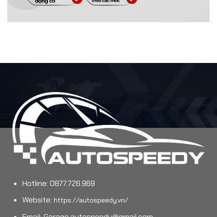
Hotline: 0877.726.969
Website:
https://autospeedy.vn/
Email:
Garage.autospeedy@gmail.com