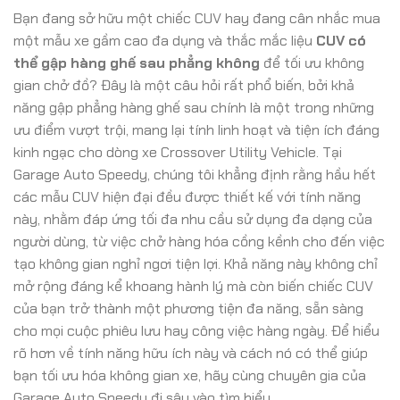
Bạn đang sở hữu một chiếc CUV hay đang cân nhắc mua
một mẫu xe gầm cao đa dụng và thắc mắc liệu
CUV có
thể gập hàng ghế sau phẳng không
để tối ưu không
gian chở đồ? Đây là một câu hỏi rất phổ biến, bởi khả
năng gập phẳng hàng ghế sau chính là một trong những
ưu điểm vượt trội, mang lại tính linh hoạt và tiện ích đáng
kinh ngạc cho dòng xe Crossover Utility Vehicle. Tại
Garage Auto Speedy, chúng tôi khẳng định rằng hầu hết
các mẫu CUV hiện đại đều được thiết kế với tính năng
này, nhằm đáp ứng tối đa nhu cầu sử dụng đa dạng của
người dùng, từ việc chở hàng hóa cồng kềnh cho đến việc
tạo không gian nghỉ ngơi tiện lợi. Khả năng này không chỉ
mở rộng đáng kể khoang hành lý mà còn biến chiếc CUV
của bạn trở thành một phương tiện đa năng, sẵn sàng
cho mọi cuộc phiêu lưu hay công việc hàng ngày. Để hiểu
rõ hơn về tính năng hữu ích này và cách nó có thể giúp
bạn tối ưu hóa không gian xe, hãy cùng chuyên gia của
Garage Auto Speedy đi sâu vào tìm hiểu.