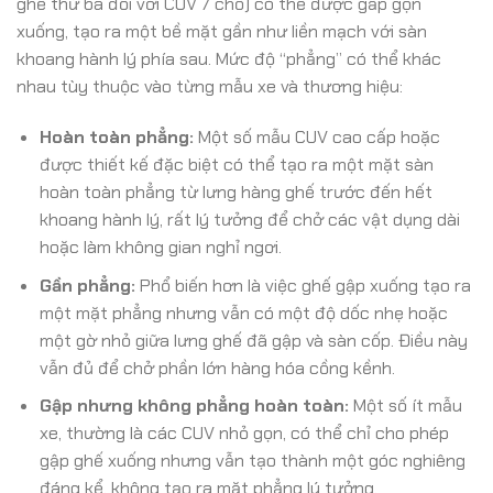
ghế thứ ba đối với CUV 7 chỗ) có thể được gấp gọn
xuống, tạo ra một bề mặt gần như liền mạch với sàn
khoang hành lý phía sau. Mức độ “phẳng” có thể khác
nhau tùy thuộc vào từng mẫu xe và thương hiệu:
Hoàn toàn phẳng:
Một số mẫu CUV cao cấp hoặc
được thiết kế đặc biệt có thể tạo ra một mặt sàn
hoàn toàn phẳng từ lưng hàng ghế trước đến hết
khoang hành lý, rất lý tưởng để chở các vật dụng dài
hoặc làm không gian nghỉ ngơi.
Gần phẳng:
Phổ biến hơn là việc ghế gập xuống tạo ra
một mặt phẳng nhưng vẫn có một độ dốc nhẹ hoặc
một gờ nhỏ giữa lưng ghế đã gập và sàn cốp. Điều này
vẫn đủ để chở phần lớn hàng hóa cồng kềnh.
Gập nhưng không phẳng hoàn toàn:
Một số ít mẫu
xe, thường là các CUV nhỏ gọn, có thể chỉ cho phép
gập ghế xuống nhưng vẫn tạo thành một góc nghiêng
đáng kể, không tạo ra mặt phẳng lý tưởng.