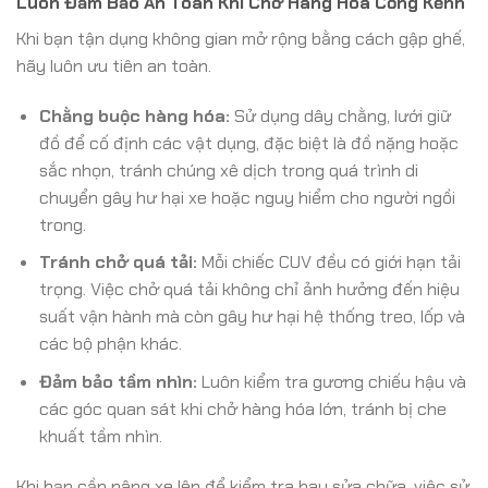
Luôn Đảm Bảo An Toàn Khi Chở Hàng Hóa Cồng Kềnh
Khi bạn tận dụng không gian mở rộng bằng cách gập ghế,
hãy luôn ưu tiên an toàn.
Chằng buộc hàng hóa:
Sử dụng dây chằng, lưới giữ
đồ để cố định các vật dụng, đặc biệt là đồ nặng hoặc
sắc nhọn, tránh chúng xê dịch trong quá trình di
chuyển gây hư hại xe hoặc nguy hiểm cho người ngồi
trong.
Tránh chở quá tải:
Mỗi chiếc CUV đều có giới hạn tải
trọng. Việc chở quá tải không chỉ ảnh hưởng đến hiệu
suất vận hành mà còn gây hư hại hệ thống treo, lốp và
các bộ phận khác.
Đảm bảo tầm nhìn:
Luôn kiểm tra gương chiếu hậu và
các góc quan sát khi chở hàng hóa lớn, tránh bị che
khuất tầm nhìn.
Khi bạn cần nâng xe lên để kiểm tra hay sửa chữa, việc sử