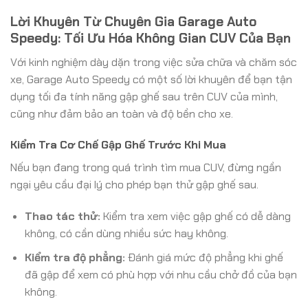
Lời Khuyên Từ Chuyên Gia Garage Auto
Speedy: Tối Ưu Hóa Không Gian CUV Của Bạn
Với kinh nghiệm dày dặn trong việc sửa chữa và chăm sóc
xe, Garage Auto Speedy có một số lời khuyên để bạn tận
dụng tối đa tính năng gập ghế sau trên CUV của mình,
cũng như đảm bảo an toàn và độ bền cho xe.
Kiểm Tra Cơ Chế Gập Ghế Trước Khi Mua
Nếu bạn đang trong quá trình tìm mua CUV, đừng ngần
ngại yêu cầu đại lý cho phép bạn thử gập ghế sau.
Thao tác thử:
Kiểm tra xem việc gập ghế có dễ dàng
không, có cần dùng nhiều sức hay không.
Kiểm tra độ phẳng:
Đánh giá mức độ phẳng khi ghế
đã gập để xem có phù hợp với nhu cầu chở đồ của bạn
không.