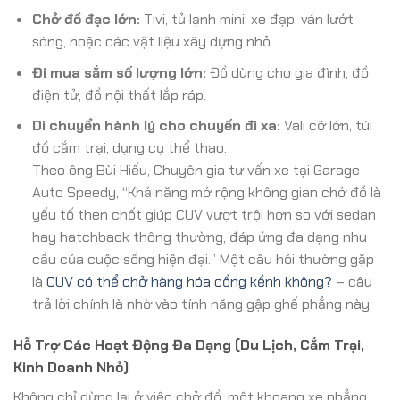
Chở đồ đạc lớn:
Tivi, tủ lạnh mini, xe đạp, ván lướt
sóng, hoặc các vật liệu xây dựng nhỏ.
Đi mua sắm số lượng lớn:
Đồ dùng cho gia đình, đồ
điện tử, đồ nội thất lắp ráp.
Di chuyển hành lý cho chuyến đi xa:
Vali cỡ lớn, túi
đồ cắm trại, dụng cụ thể thao.
Theo ông Bùi Hiếu, Chuyên gia tư vấn xe tại Garage
Auto Speedy, “Khả năng mở rộng không gian chở đồ là
yếu tố then chốt giúp CUV vượt trội hơn so với sedan
hay hatchback thông thường, đáp ứng đa dạng nhu
cầu của cuộc sống hiện đại.” Một câu hỏi thường gặp
là
CUV có thể chở hàng hóa cồng kềnh không?
– câu
trả lời chính là nhờ vào tính năng gập ghế phẳng này.
Hỗ Trợ Các Hoạt Động Đa Dạng (Du Lịch, Cắm Trại,
Kinh Doanh Nhỏ)
Không chỉ dừng lại ở việc chở đồ, một khoang xe phẳng