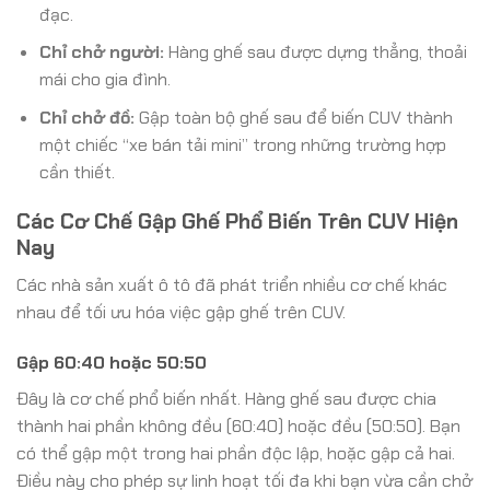
đạc.
Chỉ chở người:
Hàng ghế sau được dựng thẳng, thoải
mái cho gia đình.
Chỉ chở đồ:
Gập toàn bộ ghế sau để biến CUV thành
một chiếc “xe bán tải mini” trong những trường hợp
cần thiết.
Các Cơ Chế Gập Ghế Phổ Biến Trên CUV Hiện
Nay
Các nhà sản xuất ô tô đã phát triển nhiều cơ chế khác
nhau để tối ưu hóa việc gập ghế trên CUV.
Gập 60:40 hoặc 50:50
Đây là cơ chế phổ biến nhất. Hàng ghế sau được chia
thành hai phần không đều (60:40) hoặc đều (50:50). Bạn
có thể gập một trong hai phần độc lập, hoặc gập cả hai.
Điều này cho phép sự linh hoạt tối đa khi bạn vừa cần chở