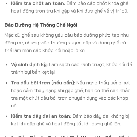
Kiểm tra chốt an toàn:
Đảm bảo các chốt khóa ghế
hoạt động trơn tru khi gập và khi đưa ghế về vị trí cũ.
Bảo Dưỡng Hệ Thống Ghế Ngồi
Mặc dù ghế sau không yêu cầu bảo dưỡng phức tạp như
động cơ, nhưng việc thường xuyên gập và dựng ghế có
thể làm mòn các khớp nối hoặc lò xo.
Vệ sinh định kỳ:
Làm sạch các rãnh trượt, khớp nối để
tránh bụi bẩn kẹt lại.
Tra dầu bôi trơn (nếu cần):
Nếu nghe thấy tiếng kẹt
hoặc cảm thấy nặng khi gập ghế, bạn có thể cân nhắc
tra một chút dầu bôi trơn chuyên dụng vào các khớp
nối.
Kiểm tra dây đai an toàn:
Đảm bảo dây đai không bị
kẹt khi gập ghế và hoạt động tốt khi dựng ghế lên.