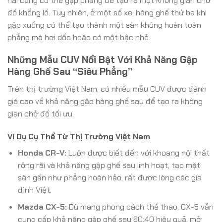
hai cũng có thể gập phẳng để tạo ra một không gian chở
đồ khổng lồ. Tuy nhiên, ở một số xe, hàng ghế thứ ba khi
gập xuống có thể tạo thành một sàn không hoàn toàn
phẳng mà hơi dốc hoặc có một bậc nhỏ.
Những Mẫu CUV Nổi Bật Với Khả Năng Gập
Hàng Ghế Sau “Siêu Phẳng”
Trên thị trường Việt Nam, có nhiều mẫu CUV được đánh
giá cao về khả năng gập hàng ghế sau để tạo ra không
gian chở đồ tối ưu.
Ví Dụ Cụ Thể Từ Thị Trường Việt Nam
Honda CR-V:
Luôn được biết đến với khoang nội thất
rộng rãi và khả năng gập ghế sau linh hoạt, tạo mặt
sàn gần như phẳng hoàn hảo, rất được lòng các gia
đình Việt.
Mazda CX-5:
Dù mang phong cách thể thao, CX-5 vẫn
cung cấp khả năng gập ghế sau 60:40 hiệu quả, mở