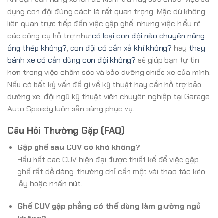
dụng con đội đúng cách là rất quan trọng. Mặc dù không
liên quan trực tiếp đến việc gập ghế, nhưng việc hiểu rõ
các công cụ hỗ trợ như
có loại con đội nào chuyên nâng
ống thép không?
,
con đội có cần xả khí không?
hay
thay
bánh xe có cần dùng con đội không?
sẽ giúp bạn tự tin
hơn trong việc chăm sóc và bảo dưỡng chiếc xe của mình.
Nếu có bất kỳ vấn đề gì về kỹ thuật hay cần hỗ trợ bảo
dưỡng xe, đội ngũ kỹ thuật viên chuyên nghiệp tại Garage
Auto Speedy luôn sẵn sàng phục vụ.
Câu Hỏi Thường Gặp (FAQ)
Gập ghế sau CUV có khó không?
Hầu hết các CUV hiện đại được thiết kế để việc gập
ghế rất dễ dàng, thường chỉ cần một vài thao tác kéo
lẫy hoặc nhấn nút.
Ghế CUV gập phẳng có thể dùng làm giường ngủ