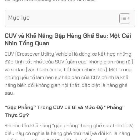
Mục lục
CUV và Khả Năng Gập Hàng Ghế Sau: Một Cái
Nhìn Tổng Quan
CUV (Crossover Utility Vehicle) là dòng xe kết hợp những
đặc tính tốt nhất của SUV (gầm cao, không gian rộng rãi)
và sedan (vận hành êm ái, tiết kiệm nhiên liệu). Một trong
những yếu tố làm nên sự hấp dẫn của CUV chính là khả
năng biến đổi không gian nội thất, đặc biệt là hàng ghế
sau.
“Gập Phẳng” Trong CUV Là Gì và Mức Độ “Phẳng”
Thực Sự?
Khi nói đến khả năng “gập phẳng” hàng ghế sau trên CUV,
điều này có nghĩa là hàng ghế thứ hai (và đôi khi là hàng