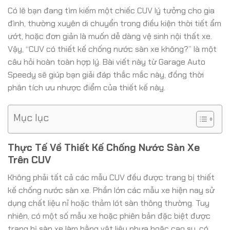
Có lẽ bạn đang tìm kiếm một chiếc CUV lý tưởng cho gia
đình, thường xuyên di chuyển trong điều kiện thời tiết ẩm
ướt, hoặc đơn giản là muốn dễ dàng vệ sinh nội thất xe.
Vậy, “CUV có thiết kế chống nước sàn xe không?” là một
câu hỏi hoàn toàn hợp lý. Bài viết này từ Garage Auto
Speedy sẽ giúp bạn giải đáp thắc mắc này, đồng thời
phân tích ưu nhược điểm của thiết kế này.
Mục lục
Thực Tế Về Thiết Kế Chống Nước Sàn Xe
Trên CUV
Không phải tất cả các mẫu CUV đều được trang bị thiết
kế chống nước sàn xe. Phần lớn các mẫu xe hiện nay sử
dụng chất liệu nỉ hoặc thảm lót sàn thông thường. Tuy
nhiên, có một số mẫu xe hoặc phiên bản đặc biệt được
trang bị sàn xe làm bằng vật liệu nhựa hoặc cao su, có