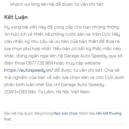
khách vui lòng liên hệ để được tư vấn chi tiết.
Kết Luận
Hy vọng bài viết này đã cung cấp cho bạn những thông
tin hữu ích về thiết kế chống nước sàn xe trên CUV. Hãy
cân nhắc kỹ nhu cầu và ưu tiên của bản thân để đưa ra
lựa chọn phù hợp nhất. Nếu bạn có bất kỳ thắc mắc nào
khác, đừng ngần ngại liên hệ Garage Auto Speedy qua số
điện thoại 0877.726.969 hoặc truy cập website
https://autospeedy.vn/
để được tư vấn chi tiết. Chia sẻ
trải nghiệm của bạn về việc lựa chọn sàn xe cho CUV dưới
phần bình luận nhé! Địa chỉ Garage Auto Speedy:
2QW3+G93 Bắc Từ Liêm, Hà Nội, Việt Nam.
Bài viết này được đăng trong
Mẹo sửa chữa
. Đánh dấu
liên kết thường
trực
.