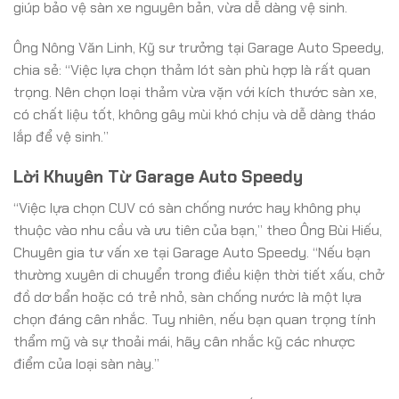
giúp bảo vệ sàn xe nguyên bản, vừa dễ dàng vệ sinh.
Ông Nông Văn Linh, Kỹ sư trưởng tại Garage Auto Speedy,
chia sẻ: “Việc lựa chọn thảm lót sàn phù hợp là rất quan
trọng. Nên chọn loại thảm vừa vặn với kích thước sàn xe,
có chất liệu tốt, không gây mùi khó chịu và dễ dàng tháo
lắp để vệ sinh.”
Lời Khuyên Từ Garage Auto Speedy
“Việc lựa chọn CUV có sàn chống nước hay không phụ
thuộc vào nhu cầu và ưu tiên của bạn,” theo Ông Bùi Hiếu,
Chuyên gia tư vấn xe tại Garage Auto Speedy. “Nếu bạn
thường xuyên di chuyển trong điều kiện thời tiết xấu, chở
đồ dơ bẩn hoặc có trẻ nhỏ, sàn chống nước là một lựa
chọn đáng cân nhắc. Tuy nhiên, nếu bạn quan trọng tính
thẩm mỹ và sự thoải mái, hãy cân nhắc kỹ các nhược
điểm của loại sàn này.”