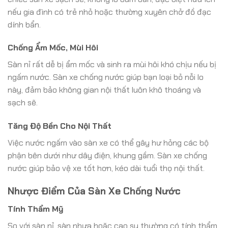
nếu gia đình có trẻ nhỏ hoặc thường xuyên chở đồ đạc
dính bẩn.
Chống Ẩm Mốc, Mùi Hôi
Sàn nỉ rất dễ bị ẩm mốc và sinh ra mùi hôi khó chịu nếu bị
ngấm nước. Sàn xe chống nước giúp bạn loại bỏ nỗi lo
này, đảm bảo không gian nội thất luôn khô thoáng và
sạch sẽ.
Tăng Độ Bền Cho Nội Thất
Việc nước ngấm vào sàn xe có thể gây hư hỏng các bộ
phận bên dưới như dây điện, khung gầm. Sàn xe chống
nước giúp bảo vệ xe tốt hơn, kéo dài tuổi thọ nội thất.
Nhược Điểm Của Sàn Xe Chống Nước
Tính Thẩm Mỹ
So với sàn nỉ, sàn nhựa hoặc cao su thường có tính thẩm