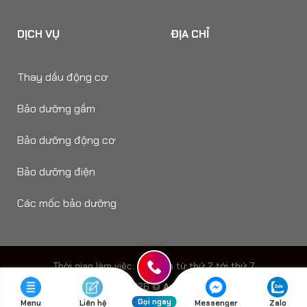
DỊCH VỤ
ĐỊA CHỈ
Thay dầu động cơ
Bảo dưỡng gầm
Bảo dưỡng động cơ
Bảo dưỡng điện
Các mốc bảo dưỡng
Thời gian làm viêc: 8h - 18h từ thứ 2 tới thứ 7
Copyright 2026 ©
Auto Speedy
Gọi ngay
Menu
Liên hệ
Messenger
Zalo