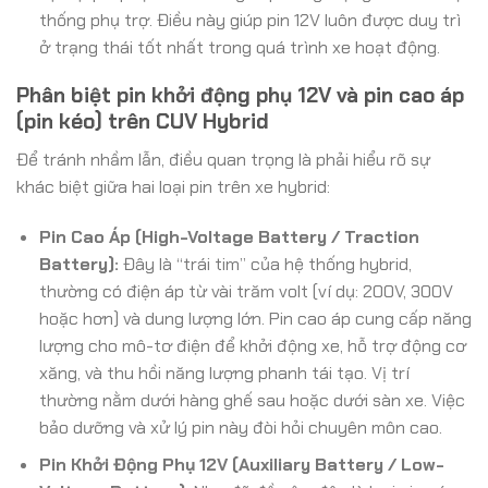
thống phụ trợ. Điều này giúp pin 12V luôn được duy trì
ở trạng thái tốt nhất trong quá trình xe hoạt động.
Phân biệt pin khởi động phụ 12V và pin cao áp
(pin kéo) trên CUV Hybrid
Để tránh nhầm lẫn, điều quan trọng là phải hiểu rõ sự
khác biệt giữa hai loại pin trên xe hybrid:
Pin Cao Áp (High-Voltage Battery / Traction
Battery):
Đây là “trái tim” của hệ thống hybrid,
thường có điện áp từ vài trăm volt (ví dụ: 200V, 300V
hoặc hơn) và dung lượng lớn. Pin cao áp cung cấp năng
lượng cho mô-tơ điện để khởi động xe, hỗ trợ động cơ
xăng, và thu hồi năng lượng phanh tái tạo. Vị trí
thường nằm dưới hàng ghế sau hoặc dưới sàn xe. Việc
bảo dưỡng và xử lý pin này đòi hỏi chuyên môn cao.
Pin Khởi Động Phụ 12V (Auxiliary Battery / Low-