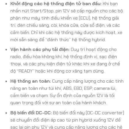
Khởi động các hệ thống điện tử ban đầu:
Khi bạn
nhấn nút Start/Stop, pin 12V sẽ cấp nguồn cho các bộ
phận như máy tính điều khiển xe (ECU), hệ thống giải
trí, đèn chiếu sáng, còi, khóa cửa, cửa sổ điện, và các
cảm biến. Chỉ khi các hệ thống này được kích hoạt, xe
mới sẵn sàng để “đánh thức” hệ thống hybrid.
Vận hành các phụ tải điện:
Duy trì hoạt động cho
radio, điều hòa không khí, hệ thống định vị, sạc điện
thoại, và các phụ kiện điện tử khác khi xe đang ở chế
độ “READY” hoặc khi động cơ xăng tạm dừng.
Hệ thống an toàn:
Cung cấp năng lượng cho các tính
năng an toàn như túi khí, ABS, EBD, ESP, camera lùi,
cảm biến va chạm. Sự ổn định của nguồn 12V là tối
quan trọng đối với sự an toàn của hành khách.
Bộ biến đổi DC-DC:
Bộ biến đổi này (DC-DC converter)
sẽ chuyển đổi điện áp cao từ pin hybrid xuống 12V để
sạc lại pin phụ 12V và cung cấp năng lượng cho các hệ