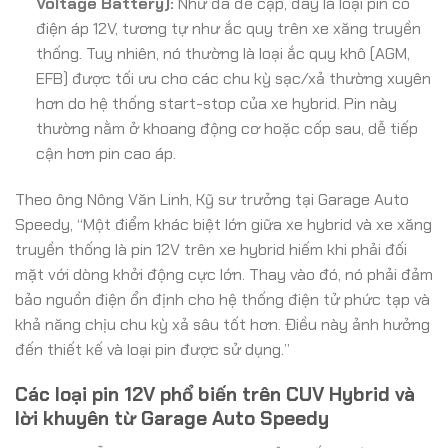
Voltage Battery):
Như đã đề cập, đây là loại pin có
điện áp 12V, tương tự như ắc quy trên xe xăng truyền
thống. Tuy nhiên, nó thường là loại ắc quy khô (AGM,
EFB) được tối ưu cho các chu kỳ sạc/xả thường xuyên
hơn do hệ thống start-stop của xe hybrid. Pin này
thường nằm ở khoang động cơ hoặc cốp sau, dễ tiếp
cận hơn pin cao áp.
Theo ông Nông Văn Linh, Kỹ sư trưởng tại Garage Auto
Speedy, “Một điểm khác biệt lớn giữa xe hybrid và xe xăng
truyền thống là pin 12V trên xe hybrid hiếm khi phải đối
mặt với dòng khởi động cực lớn. Thay vào đó, nó phải đảm
bảo nguồn điện ổn định cho hệ thống điện tử phức tạp và
khả năng chịu chu kỳ xả sâu tốt hơn. Điều này ảnh hưởng
đến thiết kế và loại pin được sử dụng.”
Các loại pin 12V phổ biến trên CUV Hybrid và
lời khuyên từ Garage Auto Speedy