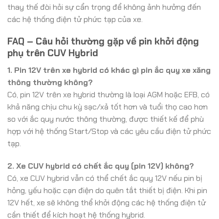
thay thế đòi hỏi sự cẩn trọng để không ảnh hưởng đến
các hệ thống điện tử phức tạp của xe.
FAQ – Câu hỏi thường gặp về pin khởi động
phụ trên CUV Hybrid
1. Pin 12V trên xe hybrid có khác gì pin ắc quy xe xăng
thông thường không?
Có, pin 12V trên xe hybrid thường là loại AGM hoặc EFB, có
khả năng chịu chu kỳ sạc/xả tốt hơn và tuổi thọ cao hơn
so với ắc quy nước thông thường, được thiết kế để phù
hợp với hệ thống Start/Stop và các yêu cầu điện tử phức
tạp.
2. Xe CUV hybrid có chết ắc quy (pin 12V) không?
Có, xe CUV hybrid vẫn có thể chết ắc quy 12V nếu pin bị
hỏng, yếu hoặc cạn điện do quên tắt thiết bị điện. Khi pin
12V hết, xe sẽ không thể khởi động các hệ thống điện tử
cần thiết để kích hoạt hệ thống hybrid.