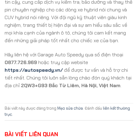
tin cậy, cung cấp dịch vụ kiểm tra, bảo dưỡng và thay thế
pin chuyên nghiệp cho các dòng xe hybrid nói chung và
CUV hybrid nói riêng. Với đội ngũ kỹ thuật viên giàu kinh
nghiệm, trang thiết bị hiện đại và sự am hiểu sâu sắc về
mọi khía cạnh của ngành ô tô, chúng tôi cam kết mang
đến những giải pháp tốt nhất cho chiếc xe của bạn.
Hãy liên hệ với Garage Auto Speedy qua số điện thoại
0877.726.969
hoặc truy cập website
https://autospeedy.vn/
để được tư vấn và hỗ trợ chi
tiết nhất. Chúng tôi luôn sẵn lòng chào đón quý khách tại
địa chỉ
2QW3+G93 Bắc Từ Liêm, Hà Nội, Việt Nam
.
Bài viết này được đăng trong
Mẹo sửa chữa
. Đánh dấu
liên kết thường
trực
.
BÀI VIẾT LIÊN QUAN