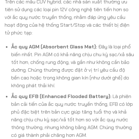
Trên các mẫu CUV hybrid, các nhà sản xuất thường ưu
tiên sử dụng các loại pin 12V công nghệ tiên tiến hơn so
với ắc quy nước truyền thống, nhằm đáp ứng yêu cầu
hoạt động của hệ thống Start/Stop và các thiết bị điện
tử phức tạp:
Ắc quy AGM (Absorbent Glass Mat):
Đây là loại phổ
biến nhất. Pin AGM có khả năng chịu chu kỳ sạc/xả sâu
tốt hơn, chống rung động, và gần như không cần bảo
dưỡng. Chúng thường được đặt ở vị trí yêu cầu độ
bền cao hoặc trong không gian kín (như dưới ghế) do
không phát thải khí.
Ắc quy EFB (Enhanced Flooded Battery):
Là phiên
bản cải tiến của ắc quy nước truyền thống, EFB có lớp
phủ đặc biệt trên bản cực giúp tăng tuổi thọ và khả
năng chịu chu kỳ sạc/xả tốt hơn so với ắc quy nước
thông thường, nhưng không bằng AGM. Chúng thường
có giá thành phải chăng hơn AGM.