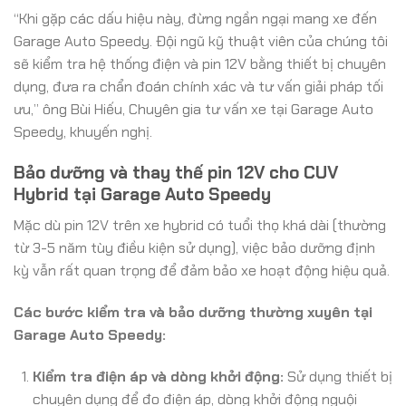
“Khi gặp các dấu hiệu này, đừng ngần ngại mang xe đến
Garage Auto Speedy. Đội ngũ kỹ thuật viên của chúng tôi
sẽ kiểm tra hệ thống điện và pin 12V bằng thiết bị chuyên
dụng, đưa ra chẩn đoán chính xác và tư vấn giải pháp tối
ưu,” ông Bùi Hiếu, Chuyên gia tư vấn xe tại Garage Auto
Speedy, khuyến nghị.
Bảo dưỡng và thay thế pin 12V cho CUV
Hybrid tại Garage Auto Speedy
Mặc dù pin 12V trên xe hybrid có tuổi thọ khá dài (thường
từ 3-5 năm tùy điều kiện sử dụng), việc bảo dưỡng định
kỳ vẫn rất quan trọng để đảm bảo xe hoạt động hiệu quả.
Các bước kiểm tra và bảo dưỡng thường xuyên tại
Garage Auto Speedy:
Kiểm tra điện áp và dòng khởi động:
Sử dụng thiết bị
chuyên dụng để đo điện áp, dòng khởi động nguội