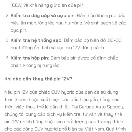
(CCA) và khả năng giữ điện của pin.
Kiểm tra dây cáp và cực pin:
Đảm bảo không có dấu
hiệu ăn mòn, lỏng lẻo hay hư hỏng. Vệ sinh sạch sẽ các
cực pin.
Kiểm tra hệ thống sạc:
Đảm bảo bộ biến đổi DC-DC
hoạt động ổn định và sạc pin 12V đúng cách.
Kiểm tra hộp pin:
Đảm bảo pin được cố định chắc
chắn, không bị rung lắc.
Khi nào cần thay thế pin 12V?
Nếu pin 12V của chiếc CUV hybrid của bạn đã sử dụng
trên 3 năm hoặc xuất hiện các dấu hiệu yếu, hỏng nêu
trên, việc thay thế là cần thiết. Tại Garage Auto Speedy,
chúng tôi cung cấp dịch vụ kiểm tra, tư vấn và thay thế
pin 12V chính hãng hoặc pin chất lượng cao tương thích
cho các dòng CUV hybrid phổ biến tại Việt Nam. Quá trình