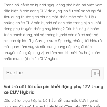
Trong bối cảnh xe hybrid ngày càng phổ biến tại Việt Nam,
đặc biệt là các dòng CUV đa dụng, nhiều chủ xe và người
tiêu dùng thường có chung một thắc mắc cốt lõi: Liệu
những chiếc CUV bản hybrid có còn cần trang bị pin khởi
động phụ truyền thống hay không? Câu hỏi này là hoàn
toàn chính đáng, bởi hệ thống hybrid vốn đã có một bộ
pin cao áp lớn. Tại Garage Auto Speedy, chúng tôi hiểu rõ
mối quan tâm này và sẵn sàng cung cấp lời giải đáp
chuyên sâu, giúp quý vị an tâm hơn khi sở hữu hoặc cân
nhắc mua một chiếc CUV hybrid.
Mục lục
Vai trò cốt lõi của pin khởi động phụ 12V trong
xe CUV Hybrid
Câu trả lời trực tiếp là: Có, hầu hết các mẫu CUV hybrid
hiện nay đều
có trang bị pin khởi động phụ 12V
truyền