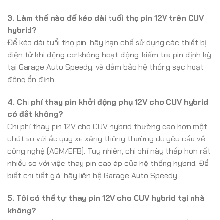
3. Làm thế nào để kéo dài tuổi thọ pin 12V trên CUV
hybrid?
Để kéo dài tuổi thọ pin, hãy hạn chế sử dụng các thiết bị
điện tử khi động cơ không hoạt động, kiểm tra pin định kỳ
tại Garage Auto Speedy, và đảm bảo hệ thống sạc hoạt
động ổn định.
4. Chi phí thay pin khởi động phụ 12V cho CUV hybrid
có đắt không?
Chi phí thay pin 12V cho CUV hybrid thường cao hơn một
chút so với ắc quy xe xăng thông thường do yêu cầu về
công nghệ (AGM/EFB). Tuy nhiên, chi phí này thấp hơn rất
nhiều so với việc thay pin cao áp của hệ thống hybrid. Để
biết chi tiết giá, hãy liên hệ Garage Auto Speedy.
5. Tôi có thể tự thay pin 12V cho CUV hybrid tại nhà
không?