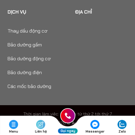
DỊCH VỤ
ĐỊA CHỈ
Thay dầu động cơ
Bảo dưỡng gầm
Bảo dưỡng động cơ
Bảo dưỡng điện
Các mốc bảo dưỡng
Thời gian làm viêc: 8h - 18h từ thứ 2 tới thứ 7
Copyright 2026 ©
Auto Speedy
Gọi ngay
Menu
Liên hệ
Messenger
Zalo