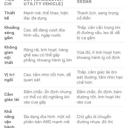
SEDAN
CHÍ
UTILITY VEHICLE)
Thiết
Mạnh mẽ, thể thao, hiện
Thanh lịch, sang trọng,
kế
đại, đa dụng
cổ điển
Khoảng
Thấp, cần cẩn trọng khi
Cao, dễ dàng vượt địa
sáng
đi đường xấu, leo lề, dễ
hình xấu, ngập nước
gầm
bị cạ gầm
Không
Rộng rãi, linh hoạt, hàng
gian
Vừa đủ, ít linh hoạt hơn,
ghế sau có thể gập
nội
khoang hành lý cố định
phẳng, khoang hành lý lớn
thất
Thấp, cảm giác lái ôm
Vị trí
Cao, tầm nhìn tốt hơn, dễ
sát đường, tầm nhìn hạn
ngồi
quan sát
chế hơn
Đầm chắc, ổn định nhưng
Đầm chắc, ổn định, bám
Cảm
có thể có độ nghiêng khi
đường tốt, linh hoạt khi
giác lái
vào cua gấp
vào cua
Khả
năng
Đa dạng địa hình, một số
Chủ yếu di chuyển
vận
phiên bản AWD mạnh mẽ
đường nhựa, đô thị
hành