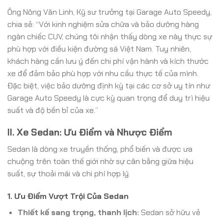
Ông Nông Văn Linh, Kỹ sư trưởng tại Garage Auto Speedy,
chia sẻ: “Với kinh nghiệm sửa chữa và bảo dưỡng hàng
ngàn chiếc CUV, chúng tôi nhận thấy dòng xe này thực sự
phù hợp với điều kiện đường sá Việt Nam. Tuy nhiên,
khách hàng cần lưu ý đến chi phí vận hành và kích thước
xe để đảm bảo phù hợp với nhu cầu thực tế của mình.
Đặc biệt, việc bảo dưỡng định kỳ tại các cơ sở uy tín như
Garage Auto Speedy là cực kỳ quan trọng để duy trì hiệu
suất và độ bền bỉ của xe.”
II. Xe Sedan: Ưu Điểm và Nhược Điểm
Sedan là dòng xe truyền thống, phổ biến và được ưa
chuộng trên toàn thế giới nhờ sự cân bằng giữa hiệu
suất, sự thoải mái và chi phí hợp lý.
1. Ưu Điểm Vượt Trội Của Sedan
Thiết kế sang trọng, thanh lịch:
Sedan sở hữu vẻ