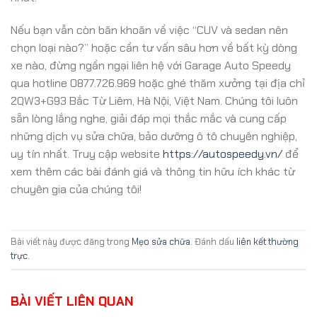
Nếu bạn vẫn còn băn khoăn về việc “CUV và sedan nên
chọn loại nào?” hoặc cần tư vấn sâu hơn về bất kỳ dòng
xe nào, đừng ngần ngại liên hệ với Garage Auto Speedy
qua hotline 0877.726.969 hoặc ghé thăm xưởng tại địa chỉ
2QW3+G93 Bắc Từ Liêm, Hà Nội, Việt Nam. Chúng tôi luôn
sẵn lòng lắng nghe, giải đáp mọi thắc mắc và cung cấp
những dịch vụ sửa chữa, bảo dưỡng ô tô chuyên nghiệp,
uy tín nhất. Truy cập website
https://autospeedy.vn/
để
xem thêm các bài đánh giá và thông tin hữu ích khác từ
chuyên gia của chúng tôi!
Bài viết này được đăng trong
Mẹo sửa chữa
. Đánh dấu
liên kết thường
trực
.
BÀI VIẾT LIÊN QUAN