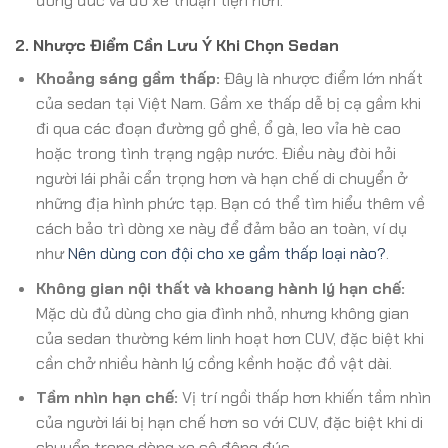
đông đúc và đỗ xe thuận tiện hơn.
2. Nhược Điểm Cần Lưu Ý Khi Chọn Sedan
Khoảng sáng gầm thấp:
Đây là nhược điểm lớn nhất
của sedan tại Việt Nam. Gầm xe thấp dễ bị cạ gầm khi
đi qua các đoạn đường gồ ghề, ổ gà, leo vỉa hè cao
hoặc trong tình trạng ngập nước. Điều này đòi hỏi
người lái phải cẩn trọng hơn và hạn chế di chuyển ở
những địa hình phức tạp. Bạn có thể tìm hiểu thêm về
cách bảo trì dòng xe này để đảm bảo an toàn, ví dụ
như
Nên dùng con đội cho xe gầm thấp loại nào?
.
Không gian nội thất và khoang hành lý hạn chế:
Mặc dù đủ dùng cho gia đình nhỏ, nhưng không gian
của sedan thường kém linh hoạt hơn CUV, đặc biệt khi
cần chở nhiều hành lý cồng kềnh hoặc đồ vật dài.
Tầm nhìn hạn chế:
Vị trí ngồi thấp hơn khiến tầm nhìn
của người lái bị hạn chế hơn so với CUV, đặc biệt khi di
chuyển trong dòng xe cộ đông đúc.