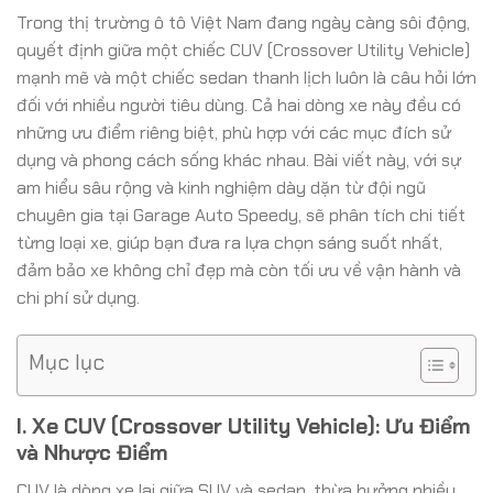
Trong thị trường ô tô Việt Nam đang ngày càng sôi động,
quyết định giữa một chiếc CUV (Crossover Utility Vehicle)
mạnh mẽ và một chiếc sedan thanh lịch luôn là câu hỏi lớn
đối với nhiều người tiêu dùng. Cả hai dòng xe này đều có
những ưu điểm riêng biệt, phù hợp với các mục đích sử
dụng và phong cách sống khác nhau. Bài viết này, với sự
am hiểu sâu rộng và kinh nghiệm dày dặn từ đội ngũ
chuyên gia tại Garage Auto Speedy, sẽ phân tích chi tiết
từng loại xe, giúp bạn đưa ra lựa chọn sáng suốt nhất,
đảm bảo xe không chỉ đẹp mà còn tối ưu về vận hành và
chi phí sử dụng.
Mục lục
I. Xe CUV (Crossover Utility Vehicle): Ưu Điểm
và Nhược Điểm
CUV là dòng xe lai giữa SUV và sedan, thừa hưởng nhiều