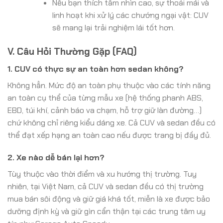
Nếu bạn thích tầm nhìn cao, sự thoải mái và
linh hoạt khi xử lý các chướng ngại vật: CUV
sẽ mang lại trải nghiệm lái tốt hơn.
V. Câu Hỏi Thường Gặp (FAQ)
1. CUV có thực sự an toàn hơn sedan không?
Không hẳn. Mức độ an toàn phụ thuộc vào các tính năng
an toàn cụ thể của từng mẫu xe (hệ thống phanh ABS,
EBD, túi khí, cảnh báo va chạm, hỗ trợ giữ làn đường…)
chứ không chỉ riêng kiểu dáng xe. Cả CUV và sedan đều có
thể đạt xếp hạng an toàn cao nếu được trang bị đầy đủ.
2. Xe nào dễ bán lại hơn?
Tùy thuộc vào thời điểm và xu hướng thị trường. Tuy
nhiên, tại Việt Nam, cả CUV và sedan đều có thị trường
mua bán sôi động và giữ giá khá tốt, miễn là xe được bảo
dưỡng định kỳ và giữ gìn cẩn thận tại các trung tâm uy