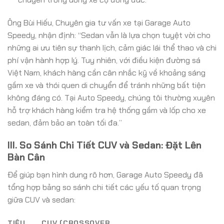
Ông Bùi Hiếu, Chuyên gia tư vấn xe tại Garage Auto
Speedy, nhận định: “Sedan vẫn là lựa chọn tuyệt vời cho
những ai ưu tiên sự thanh lịch, cảm giác lái thể thao và chi
phí vận hành hợp lý. Tuy nhiên, với điều kiện đường sá
Việt Nam, khách hàng cần cân nhắc kỹ về khoảng sáng
gầm xe và thói quen di chuyển để tránh những bất tiện
không đáng có. Tại Auto Speedy, chúng tôi thường xuyên
hỗ trợ khách hàng kiểm tra hệ thống gầm và lốp cho xe
sedan, đảm bảo an toàn tối đa.”
III. So Sánh Chi Tiết CUV và Sedan: Đặt Lên
Bàn Cân
Để giúp bạn hình dung rõ hơn, Garage Auto Speedy đã
tổng hợp bảng so sánh chi tiết các yếu tố quan trọng
giữa CUV và sedan:
TIÊU
CUV (CROSSOVER