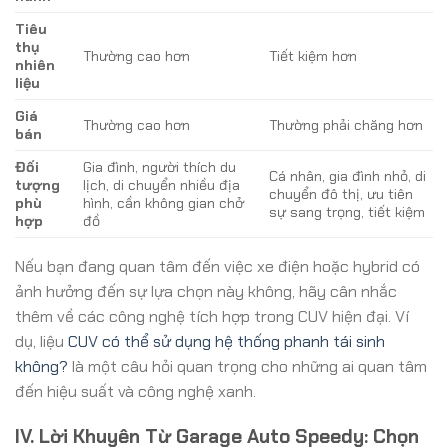
Tiêu
thụ
Thường cao hơn
Tiết kiệm hơn
nhiên
liệu
Giá
Thường cao hơn
Thường phải chăng hơn
bán
Đối
Gia đình, người thích du
Cá nhân, gia đình nhỏ, di
tượng
lịch, di chuyển nhiều địa
chuyển đô thị, ưu tiên
phù
hình, cần không gian chở
sự sang trọng, tiết kiệm
hợp
đồ
Nếu bạn đang quan tâm đến việc xe điện hoặc hybrid có
ảnh hưởng đến sự lựa chọn này không, hãy cân nhắc
thêm về các công nghệ tích hợp trong CUV hiện đại. Ví
dụ, liệu
CUV có thể sử dụng hệ thống phanh tái sinh
không?
là một câu hỏi quan trọng cho những ai quan tâm
đến hiệu suất và công nghệ xanh.
IV. Lời Khuyên Từ Garage Auto Speedy: Chọn