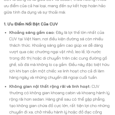
ưu điểm của cả hai loại, mang đến sự kết hợp hoàn hảo
giữa tính đa dụng và sự thoải mái.
1. Ưu Điểm Nổi Bật Của CUV
Khoảng sáng gầm cao:
Đây là lợi thế lớn nhất của
CUV tại Việt Nam, nơi điều kiện đường sá còn nhiều
thách thức. Khoảng sáng gầm cao giúp xe dễ dàng
vượt qua các chướng ngại vật nhỏ, leo lề, lội nước
trong đô thị hoặc di chuyển trên các cung đường gồ
ghề, sỏi đá mà không lo cạ gầm. Điều này đặc biệt hữu
ích khi bạn cần một chiếc xe linh hoạt cho cả đi làm
hàng ngày và những chuyến dã ngoại cuối tuần.
Không gian nội thất rộng rãi và linh hoạt:
CUV
thường có không gian khoang cabin và khoang hành lý
rộng rãi hơn sedan. Hàng ghế sau có thể gập phẳng,
tạo không gian chứa đồ cực lớn, rất tiện lợi cho những
chuyến đi xa, chở nhiều hành lý hoặc đồ đạc cồng