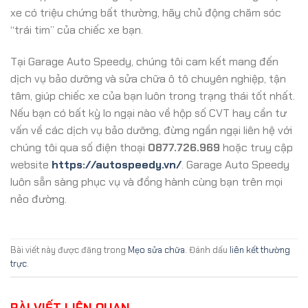
xe có triệu chứng bất thường, hãy chủ động chăm sóc
“trái tim” của chiếc xe bạn.
Tại Garage Auto Speedy, chúng tôi cam kết mang đến
dịch vụ bảo dưỡng và sửa chữa ô tô chuyên nghiệp, tận
tâm, giúp chiếc xe của bạn luôn trong trạng thái tốt nhất.
Nếu bạn có bất kỳ lo ngại nào về hộp số CVT hay cần tư
vấn về các dịch vụ bảo dưỡng, đừng ngần ngại liên hệ với
chúng tôi qua số điện thoại
0877.726.969
hoặc truy cập
website
https://autospeedy.vn/
. Garage Auto Speedy
luôn sẵn sàng phục vụ và đồng hành cùng bạn trên mọi
nẻo đường.
Bài viết này được đăng trong
Mẹo sửa chữa
. Đánh dấu
liên kết thường
trực
.
BÀI VIẾT LIÊN QUAN