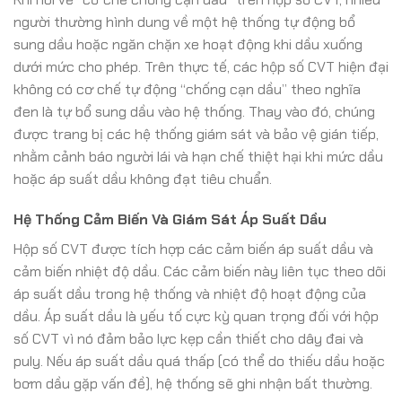
người thường hình dung về một hệ thống tự động bổ
sung dầu hoặc ngăn chặn xe hoạt động khi dầu xuống
dưới mức cho phép. Trên thực tế, các hộp số CVT hiện đại
không có cơ chế tự động “chống cạn dầu” theo nghĩa
đen là tự bổ sung dầu vào hệ thống. Thay vào đó, chúng
được trang bị các hệ thống giám sát và bảo vệ gián tiếp,
nhằm cảnh báo người lái và hạn chế thiệt hại khi mức dầu
hoặc áp suất dầu không đạt tiêu chuẩn.
Hệ Thống Cảm Biến Và Giám Sát Áp Suất Dầu
Hộp số CVT được tích hợp các cảm biến áp suất dầu và
cảm biến nhiệt độ dầu. Các cảm biến này liên tục theo dõi
áp suất dầu trong hệ thống và nhiệt độ hoạt động của
dầu. Áp suất dầu là yếu tố cực kỳ quan trọng đối với hộp
số CVT vì nó đảm bảo lực kẹp cần thiết cho dây đai và
puly. Nếu áp suất dầu quá thấp (có thể do thiếu dầu hoặc
bơm dầu gặp vấn đề), hệ thống sẽ ghi nhận bất thường.