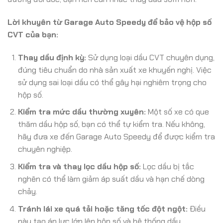
Lời khuyên từ Garage Auto Speedy để bảo vệ hộp số
CVT của bạn:
Thay dầu định kỳ:
Sử dụng loại dầu CVT chuyên dụng,
đúng tiêu chuẩn do nhà sản xuất xe khuyến nghị. Việc
sử dụng sai loại dầu có thể gây hại nghiêm trọng cho
hộp số.
Kiểm tra mức dầu thường xuyên:
Một số xe có que
thăm dầu hộp số, bạn có thể tự kiểm tra. Nếu không,
hãy đưa xe đến Garage Auto Speedy để được kiểm tra
chuyên nghiệp.
Kiểm tra và thay lọc dầu hộp số:
Lọc dầu bị tắc
nghẽn có thể làm giảm áp suất dầu và hạn chế dòng
chảy.
Tránh lái xe quá tải hoặc tăng tốc đột ngột:
Điều
này tạo áp lực lớn lên hộp số và hệ thống dầu.