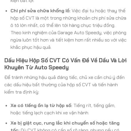
kiện bất lợi.
Chi phí sửa chữa khổng lồ:
Việc đại tu hoặc thay thế
hộp số CVT là một trong những khoản chi phí sửa chữa
ô tô lớn nhất, có thể lên tới hàng chục triệu đồng.
Theo kinh nghiệm của Garage Auto Speedy, việc phòng
ngừa luôn tốt hơn và tiết kiệm hơn rất nhiều so với việc
khắc phục hậu quả.
Dấu Hiệu Hộp Số CVT Có Vấn Đề Về Dầu Và Lời
Khuyên Từ Auto Speedy
Để tránh những hậu quả đáng tiếc, chủ xe cần chú ý đến
các dấu hiệu bất thường của hộp số CVT và tiến hành
kiểm tra định kỳ:
Xe có tiếng ồn lạ từ hộp số:
Tiếng rít, tiếng gầm,
hoặc tiếng lạch cạch khi xe vận hành.
Xe bị giật cục, rung lắc khi chuyển số hoặc tăng
tốc:
Dù CVT không có cấp số rõ ràng, nhưng nếu có