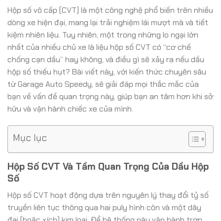
Hộp số vô cấp (CVT) là một công nghệ phổ biến trên nhiều
dòng xe hiện đại, mang lại trải nghiệm lái mượt mà và tiết
kiệm nhiên liệu. Tuy nhiên, một trong những lo ngại lớn
nhất của nhiều chủ xe là liệu hộp số CVT có “cơ chế
chống cạn dầu” hay không, và điều gì sẽ xảy ra nếu dầu
hộp số thiếu hụt? Bài viết này, với kiến thức chuyên sâu
từ Garage Auto Speedy, sẽ giải đáp mọi thắc mắc của
bạn về vấn đề quan trọng này, giúp bạn an tâm hơn khi sở
hữu và vận hành chiếc xe của mình.
Mục lục
Hộp Số CVT Và Tầm Quan Trọng Của Dầu Hộp
Số
Hộp số CVT hoạt động dựa trên nguyên lý thay đổi tỷ số
truyền liên tục thông qua hai puly hình côn và một dây
đai (hoặc xích) kim loại. Để hệ thống này vận hành trơn