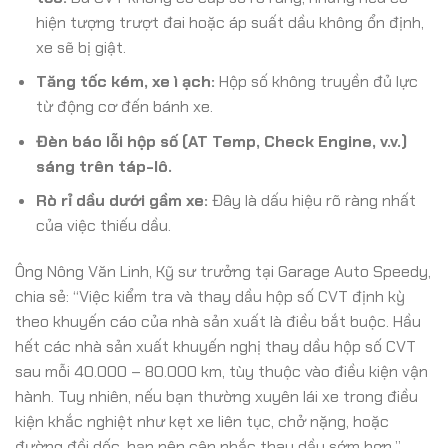
hiện tượng trượt đai hoặc áp suất dầu không ổn định,
xe sẽ bị giật.
Tăng tốc kém, xe ì ạch:
Hộp số không truyền đủ lực
từ động cơ đến bánh xe.
Đèn báo lỗi hộp số (AT Temp, Check Engine, v.v.)
sáng trên táp-lô.
Rò rỉ dầu dưới gầm xe:
Đây là dấu hiệu rõ ràng nhất
của việc thiếu dầu.
Ông Nông Văn Linh, Kỹ sư trưởng tại Garage Auto Speedy,
chia sẻ: “Việc kiểm tra và thay dầu hộp số CVT định kỳ
theo khuyến cáo của nhà sản xuất là điều bắt buộc. Hầu
hết các nhà sản xuất khuyến nghị thay dầu hộp số CVT
sau mỗi 40.000 – 80.000 km, tùy thuộc vào điều kiện vận
hành. Tuy nhiên, nếu bạn thường xuyên lái xe trong điều
kiện khắc nghiệt như kẹt xe liên tục, chở nặng, hoặc
đường đồi dốc, bạn nên cân nhắc thay dầu sớm hơn.”