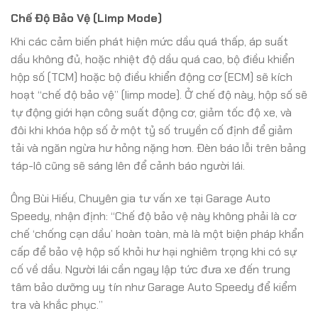
Chế Độ Bảo Vệ (Limp Mode)
Khi các cảm biến phát hiện mức dầu quá thấp, áp suất
dầu không đủ, hoặc nhiệt độ dầu quá cao, bộ điều khiển
hộp số (TCM) hoặc bộ điều khiển động cơ (ECM) sẽ kích
hoạt “chế độ bảo vệ” (limp mode). Ở chế độ này, hộp số sẽ
tự động giới hạn công suất động cơ, giảm tốc độ xe, và
đôi khi khóa hộp số ở một tỷ số truyền cố định để giảm
tải và ngăn ngừa hư hỏng nặng hơn. Đèn báo lỗi trên bảng
táp-lô cũng sẽ sáng lên để cảnh báo người lái.
Ông Bùi Hiếu, Chuyên gia tư vấn xe tại Garage Auto
Speedy, nhận định: “Chế độ bảo vệ này không phải là cơ
chế ‘chống cạn dầu’ hoàn toàn, mà là một biện pháp khẩn
cấp để bảo vệ hộp số khỏi hư hại nghiêm trọng khi có sự
cố về dầu. Người lái cần ngay lập tức đưa xe đến trung
tâm bảo dưỡng uy tín như Garage Auto Speedy để kiểm
tra và khắc phục.”