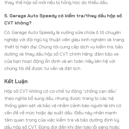
thay thế hộp số mới nếu bị hỏng hóc do thiếu dầu.
5. Garage Auto Speedy có kiểm tra/thay dầu hộp số
CVT không?
Có. Garage Auto Speedy là xưởng sửa chữa ô tô chuyên
nghiệp với đội ngũ kỹ thuật viên giàu kinh nghiệm và trang
thiết bị hiện đại. Chúng tôi cung cấp dịch vụ kiểm tra, bảo
dưỡng và thay dầu hộp số CVT chính hãng, đảm bảo xe
của bạn hoạt động ổn định và an toàn. Hãy liên hệ với
chúng tôi để được tư vấn và đặt lịch.
Kết Luận
Hộp số CVT không có cơ chế tự động “chống cạn dầu”
theo nghĩa bổ sung dầu, nhưng được trang bị các hệ
thống giám sát và bảo vệ nhằm cảnh báo người lái khi có
vấn đề về mức hoặc áp suất dầu. Điều này nhấn mạnh
tầm quan trọng của việc kiểm tra và bảo dưỡng định kỳ
dầu hộp số CVT. Đừng đợi đến khi đèn báo lỗi sáng hoặc