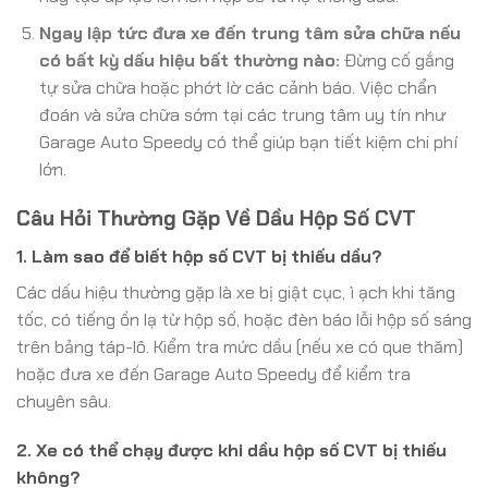
Ngay lập tức đưa xe đến trung tâm sửa chữa nếu
có bất kỳ dấu hiệu bất thường nào:
Đừng cố gắng
tự sửa chữa hoặc phớt lờ các cảnh báo. Việc chẩn
đoán và sửa chữa sớm tại các trung tâm uy tín như
Garage Auto Speedy có thể giúp bạn tiết kiệm chi phí
lớn.
Câu Hỏi Thường Gặp Về Dầu Hộp Số CVT
1. Làm sao để biết hộp số CVT bị thiếu dầu?
Các dấu hiệu thường gặp là xe bị giật cục, ì ạch khi tăng
tốc, có tiếng ồn lạ từ hộp số, hoặc đèn báo lỗi hộp số sáng
trên bảng táp-lô. Kiểm tra mức dầu (nếu xe có que thăm)
hoặc đưa xe đến Garage Auto Speedy để kiểm tra
chuyên sâu.
2. Xe có thể chạy được khi dầu hộp số CVT bị thiếu
không?