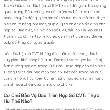
tru và hiệu quả, dầu hộp số (CVT Fluid) đóng vai trò cực kỳ
quan trọng. Dầu không chỉ có nhiệm vụ bôi trơn các bộ
phận chuyển động, giảm ma sát và mài mòn, mà còn thực
hiện chức năng làm mát, giúp duy trì nhiệt độ ổn định cho
hộp số. Đặc biệt, đối với hộp số CVT, dầu còn là môi chất
truyền lực chính, tạo ra lực ép cần thiết giữa dây đai và
puly để thay đổi tỷ số truyền.
Nếu dầu hộp số CVT không đủ, hoặc chất lượng dầu bị
suy giảm, khả năng bôi trơn, làm mát và truyền lực sẽ bị
ảnh hưởng nghiêm trọng. Điều này trực tiếp dẫn đến hiện
tượng trượt đai, hao mòn các chi tiết bên trong, và cuối
cùng là hỏng hóc toàn bộ hệ thống hộp số, gây ra những
chi phí sửa chữa không nhỏ cho chủ xe.
Cơ Chế Bảo Vệ Dầu Trên Hộp Số CVT: Thực
Hư Thế Nào?
Khi nói về “cơ chế chống cạn dầu” trên hộp số CVT, nhiều