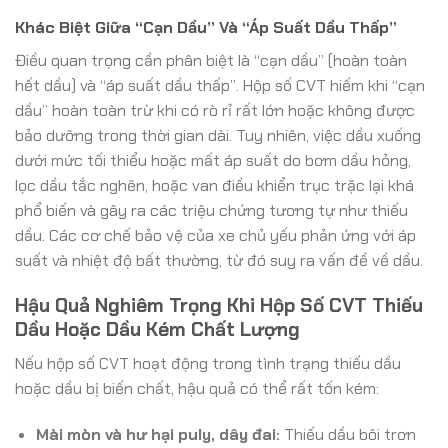
Khác Biệt Giữa “Cạn Dầu” Và “Áp Suất Dầu Thấp”
Điều quan trọng cần phân biệt là “cạn dầu” (hoàn toàn
hết dầu) và “áp suất dầu thấp”. Hộp số CVT hiếm khi “cạn
dầu” hoàn toàn trừ khi có rò rỉ rất lớn hoặc không được
bảo dưỡng trong thời gian dài. Tuy nhiên, việc dầu xuống
dưới mức tối thiểu hoặc mất áp suất do bơm dầu hỏng,
lọc dầu tắc nghẽn, hoặc van điều khiển trục trặc lại khá
phổ biến và gây ra các triệu chứng tương tự như thiếu
dầu. Các cơ chế bảo vệ của xe chủ yếu phản ứng với áp
suất và nhiệt độ bất thường, từ đó suy ra vấn đề về dầu.
Hậu Quả Nghiêm Trọng Khi Hộp Số CVT Thiếu
Dầu Hoặc Dầu Kém Chất Lượng
Nếu hộp số CVT hoạt động trong tình trạng thiếu dầu
hoặc dầu bị biến chất, hậu quả có thể rất tốn kém:
Mài mòn và hư hại puly, dây đai:
Thiếu dầu bôi trơn