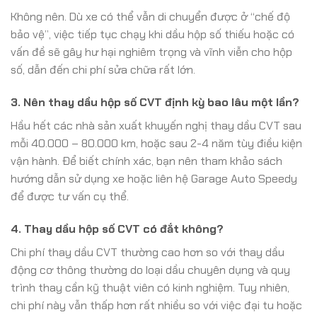
Không nên. Dù xe có thể vẫn di chuyển được ở “chế độ
bảo vệ”, việc tiếp tục chạy khi dầu hộp số thiếu hoặc có
vấn đề sẽ gây hư hại nghiêm trọng và vĩnh viễn cho hộp
số, dẫn đến chi phí sửa chữa rất lớn.
3. Nên thay dầu hộp số CVT định kỳ bao lâu một lần?
Hầu hết các nhà sản xuất khuyến nghị thay dầu CVT sau
mỗi 40.000 – 80.000 km, hoặc sau 2-4 năm tùy điều kiện
vận hành. Để biết chính xác, bạn nên tham khảo sách
hướng dẫn sử dụng xe hoặc liên hệ Garage Auto Speedy
để được tư vấn cụ thể.
4. Thay dầu hộp số CVT có đắt không?
Chi phí thay dầu CVT thường cao hơn so với thay dầu
động cơ thông thường do loại dầu chuyên dụng và quy
trình thay cần kỹ thuật viên có kinh nghiệm. Tuy nhiên,
chi phí này vẫn thấp hơn rất nhiều so với việc đại tu hoặc