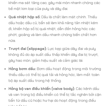
khiến ma sát tăng cao, gây mài mòn nhanh chóng các
bề mặt kim loại của puly và dây đai.
Quá nhiệt hộp số:
Dầu là chất làm mát chính. Thiếu
dầu hoặc dầu cũ, bẩn sẽ làm khả năng tản nhiệt kém
đi, khiến hộp số bị quá nhiệt, dẫn đến hỏng hóc các
phớt, gioăng và làm dầu nhanh chóng biến chất hơn
nữa.
Trượt đai (slippage):
Lực kẹp giữa dây đai và puly
không đủ do áp suất dầu thấp khiến dây đai bị trượt,
gây hao mòn, giảm hiệu suất và cảm giác lái.
Hỏng bơm dầu:
Bơm dầu hoạt động trong môi trường
thiếu dầu có thể bị quá tải và hỏng hóc, làm mất toàn
bộ áp suất dầu trong hệ thống.
Hỏng bộ van điều khiển (valve body):
Các kênh dầu
và van trong bộ điều khiển có thể bị tắc nghẽn bởi cặn
bẩn từ dầu cũ hoặc hư hại do hoạt động trong điều