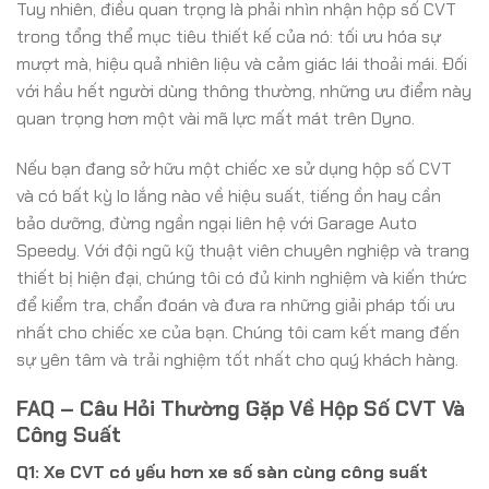
Tuy nhiên, điều quan trọng là phải nhìn nhận hộp số CVT
trong tổng thể mục tiêu thiết kế của nó: tối ưu hóa sự
mượt mà, hiệu quả nhiên liệu và cảm giác lái thoải mái. Đối
với hầu hết người dùng thông thường, những ưu điểm này
quan trọng hơn một vài mã lực mất mát trên Dyno.
Nếu bạn đang sở hữu một chiếc xe sử dụng hộp số CVT
và có bất kỳ lo lắng nào về hiệu suất, tiếng ồn hay cần
bảo dưỡng, đừng ngần ngại liên hệ với Garage Auto
Speedy. Với đội ngũ kỹ thuật viên chuyên nghiệp và trang
thiết bị hiện đại, chúng tôi có đủ kinh nghiệm và kiến thức
để kiểm tra, chẩn đoán và đưa ra những giải pháp tối ưu
nhất cho chiếc xe của bạn. Chúng tôi cam kết mang đến
sự yên tâm và trải nghiệm tốt nhất cho quý khách hàng.
FAQ – Câu Hỏi Thường Gặp Về Hộp Số CVT Và
Công Suất
Q1: Xe CVT có yếu hơn xe số sàn cùng công suất