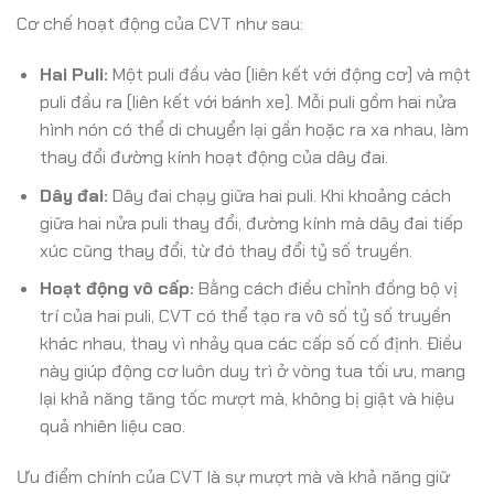
Cơ chế hoạt động của CVT như sau:
Hai Puli:
Một puli đầu vào (liên kết với động cơ) và một
puli đầu ra (liên kết với bánh xe). Mỗi puli gồm hai nửa
hình nón có thể di chuyển lại gần hoặc ra xa nhau, làm
thay đổi đường kính hoạt động của dây đai.
Dây đai:
Dây đai chạy giữa hai puli. Khi khoảng cách
giữa hai nửa puli thay đổi, đường kính mà dây đai tiếp
xúc cũng thay đổi, từ đó thay đổi tỷ số truyền.
Hoạt động vô cấp:
Bằng cách điều chỉnh đồng bộ vị
trí của hai puli, CVT có thể tạo ra vô số tỷ số truyền
khác nhau, thay vì nhảy qua các cấp số cố định. Điều
này giúp động cơ luôn duy trì ở vòng tua tối ưu, mang
lại khả năng tăng tốc mượt mà, không bị giật và hiệu
quả nhiên liệu cao.
Ưu điểm chính của CVT là sự mượt mà và khả năng giữ