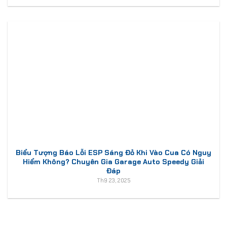
Biểu Tượng Báo Lỗi ESP Sáng Đỏ Khi Vào Cua Có Nguy
Hiểm Không? Chuyên Gia Garage Auto Speedy Giải
Đáp
Th9 23, 2025