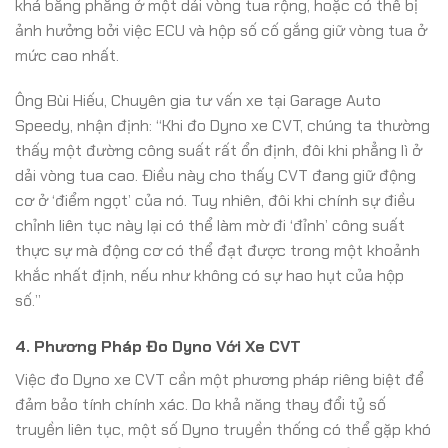
khá bằng phẳng ở một dải vòng tua rộng, hoặc có thể bị
ảnh hưởng bởi việc ECU và hộp số cố gắng giữ vòng tua ở
mức cao nhất.
Ông Bùi Hiếu, Chuyên gia tư vấn xe tại Garage Auto
Speedy, nhận định: “Khi đo Dyno xe CVT, chúng ta thường
thấy một đường công suất rất ổn định, đôi khi phẳng lì ở
dải vòng tua cao. Điều này cho thấy CVT đang giữ động
cơ ở ‘điểm ngọt’ của nó. Tuy nhiên, đôi khi chính sự điều
chỉnh liên tục này lại có thể làm mờ đi ‘đỉnh’ công suất
thực sự mà động cơ có thể đạt được trong một khoảnh
khắc nhất định, nếu như không có sự hao hụt của hộp
số.”
4. Phương Pháp Đo Dyno Với Xe CVT
Việc đo Dyno xe CVT cần một phương pháp riêng biệt để
đảm bảo tính chính xác. Do khả năng thay đổi tỷ số
truyền liên tục, một số Dyno truyền thống có thể gặp khó