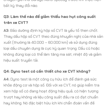
bất kỳ thay đổi nào.
Q3: Làm thế nào để giảm thiểu hao hụt công suất
trên xe CVT?
A3:
Bảo dưỡng định kỳ hộp số CVT là yếu tố then chốt.
Thay dầu hộp số CVT theo đúng khuyến nghị của nhà sản
xuất (thường là 40.000 – 60.000 km) và sử dụng đúng
loại dầu chuyên dụng là cực kỳ quan trọng. Dầu cũ hoặc
không đúng loại có thể làm tăng ma sát, nhiệt độ và giảm
hiệu suất truyền tải.
Q4: Dyno test có cần thiết cho xe CVT không?
A4:
Dyno test là một công cụ hữu ích để đánh giá sức
khỏe động cơ và hộp số. Đối với xe CVT, nó giúp kiểm tra
xem hộp số có đang hoạt động hiệu quả, có hiện tượng
trượt hay không và liệu công suất đầu ra có đạt chuẩn
hay không. Nó đặc biệt hữu ích khi chẩn đoán vấn đề