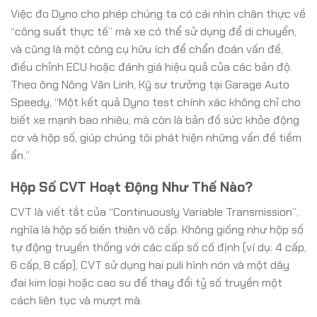
Việc đo Dyno cho phép chúng ta có cái nhìn chân thực về
“công suất thực tế” mà xe có thể sử dụng để di chuyển,
và cũng là một công cụ hữu ích để chẩn đoán vấn đề,
điều chỉnh ECU hoặc đánh giá hiệu quả của các bản độ.
Theo ông Nông Văn Linh, Kỹ sư trưởng tại Garage Auto
Speedy, “Một kết quả Dyno test chính xác không chỉ cho
biết xe mạnh bao nhiêu, mà còn là bản đồ sức khỏe động
cơ và hộp số, giúp chúng tôi phát hiện những vấn đề tiềm
ẩn.”
Hộp Số CVT Hoạt Động Như Thế Nào?
CVT là viết tắt của “Continuously Variable Transmission”,
nghĩa là hộp số biến thiên vô cấp. Không giống như hộp số
tự động truyền thống với các cấp số cố định (ví dụ: 4 cấp,
6 cấp, 8 cấp), CVT sử dụng hai puli hình nón và một dây
đai kim loại hoặc cao su để thay đổi tỷ số truyền một
cách liên tục và mượt mà.