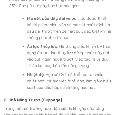
25%. Các yếu tố gây hao hụt bao gồm:
Ma sát của dây đai và puli:
Dù được thiết
kế để giảm thiểu, vẫn có ma sát nhất định khi
dây đai trượt trên bề mặt puli, đặc biệt khi hệ
thống phải chịu tải cao.
Áp lực thủy lực:
Hệ thống điều khiển CVT sử
dụng áp lực dầu thủy lực để ép chặt dây đai
vào puli, ngăn ngừa trượt. Việc tạo ra và duy
trì áp lực này tiêu tốn năng lượng.
Nhiệt độ:
Hộp số CVT có thể tạo ra nhiều
nhiệt hơn khi làm việc ở tải cao, làm giảm hiệu
suất của dầu hộp số và tăng hao hụt.
2. Khả Năng Trượt (Slippage)
Trong một số trường hợp, đặc biệt là khi yêu cầu tăng
tốc đột ngột hoặc khi hộp số đã cũ/dầu hộp số không đạt