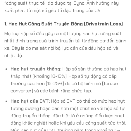
“công suất thực tế” đo được tại Dyno. Ảnh hưởng này
xuất phát từ một số yếu tố đặc trưng của CVT:
1. Hao Hụt Công Suất Truyền Động (Drivetrain Loss)
Mọi loại hộp số đều gây ra một lượng hao hụt công suất
nhất định trong quá trình truyền tải từ động cơ đến bánh
xe. Đây là do ma sát nội bộ, lực cản của dầu hộp số, và
nhiệt độ.
Hao hụt truyền thống:
Hộp số sàn thường có hao hụt
thấp nhất (khoảng 10-15%). Hộp số tự động có cấp
thường cao hơn (15-25%) do có bộ biến mô (torque
converter) và các bánh răng phức tạp.
Hao hụt của CVT:
Hộp số CVT có thể có mức hao hụt
tương đương hoặc cao hơn một chút so với hộp số tự
động truyền thống, đặc biệt là ở những điều kiện hoạt
động khắc nghiệt hoặc khi yêu cầu công suất tức thời.
Mức hao hụt của CVT thường nằm trong khoảng 15-