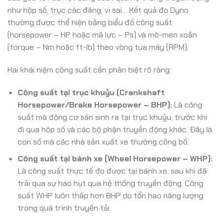
như hộp số, trục các đăng, vi sai… Kết quả đo Dyno
thường được thể hiện bằng biểu đồ công suất
(horsepower – HP hoặc mã lực – Ps) và mô-men xoắn
(torque – Nm hoặc ft-lb) theo vòng tua máy (RPM).
Hai khái niệm công suất cần phân biệt rõ ràng:
Công suất tại trục khuỷu (Crankshaft
Horsepower/Brake Horsepower – BHP):
Là công
suất mà động cơ sản sinh ra tại trục khuỷu, trước khi
đi qua hộp số và các bộ phận truyền động khác. Đây là
con số mà các nhà sản xuất xe thường công bố.
Công suất tại bánh xe (Wheel Horsepower – WHP):
Là công suất thực tế đo được tại bánh xe, sau khi đã
trải qua sự hao hụt qua hệ thống truyền động. Công
suất WHP luôn thấp hơn BHP do tổn hao năng lượng
trong quá trình truyền tải.