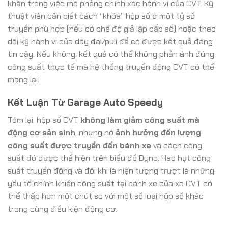
khăn trong việc mô phỏng chính xác hành vi của CVT. Kỹ
thuật viên cần biết cách “khóa” hộp số ở một tỷ số
truyền phù hợp (nếu có chế độ giả lập cấp số) hoặc theo
dõi kỹ hành vi của dây đai/puli để có được kết quả đáng
tin cậy. Nếu không, kết quả có thể không phản ánh đúng
công suất thực tế mà hệ thống truyền động CVT có thể
mang lại.
Kết Luận Từ Garage Auto Speedy
Tóm lại, hộp số CVT
không làm giảm công suất mà
động cơ sản sinh
, nhưng nó
ảnh hưởng đến lượng
công suất được truyền đến bánh xe
và cách công
suất đó được thể hiện trên biểu đồ Dyno. Hao hụt công
suất truyền động và đôi khi là hiện tượng trượt là những
yếu tố chính khiến công suất tại bánh xe của xe CVT có
thể thấp hơn một chút so với một số loại hộp số khác
trong cùng điều kiện động cơ.