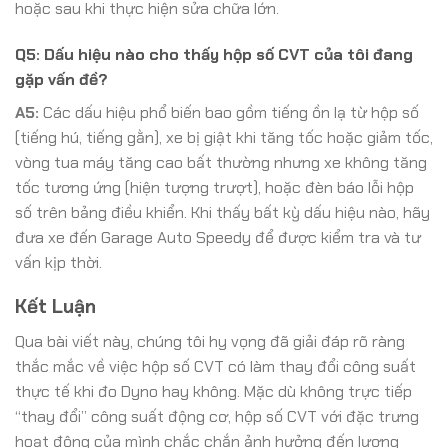
hoặc sau khi thực hiện sửa chữa lớn.
Q5: Dấu hiệu nào cho thấy hộp số CVT của tôi đang
gặp vấn đề?
A5:
Các dấu hiệu phổ biến bao gồm tiếng ồn lạ từ hộp số
(tiếng hú, tiếng gằn), xe bị giật khi tăng tốc hoặc giảm tốc,
vòng tua máy tăng cao bất thường nhưng xe không tăng
tốc tương ứng (hiện tượng trượt), hoặc đèn báo lỗi hộp
số trên bảng điều khiển. Khi thấy bất kỳ dấu hiệu nào, hãy
đưa xe đến Garage Auto Speedy để được kiểm tra và tư
vấn kịp thời.
Kết Luận
Qua bài viết này, chúng tôi hy vọng đã giải đáp rõ ràng
thắc mắc về việc hộp số CVT có làm thay đổi công suất
thực tế khi đo Dyno hay không. Mặc dù không trực tiếp
“thay đổi” công suất động cơ, hộp số CVT với đặc trưng
hoạt động của mình chắc chắn ảnh hưởng đến lượng