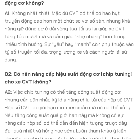
động cơ không?
A1:
Không nhất thiết. Mặc dù CVT có thể có hao hụt
truyền động cao hơn một chút so với số sàn, nhưng khả
năng giữ động cơ ở dải vòng tua tối ưu lại giúp xe CVT
tăng tốc mượt mà và cảm giác “nhẹ nhàng” hơn trong
nhiều tình huống. Sự “yếu” hay “mạnh” còn phụ thuộc vào
tỷ số truyền tối đa, trọng lượng xe và cách người lái sử
dụng.
Q2: Có nên nâng cấp hiệu suất động cơ (chip tuning)
cho xe CVT không?
A2:
Việc chip tuning có thể tăng công suất động cơ,
nhưng cần cân nhắc kỹ khả năng chịu tải của hộp số CVT.
Hộp số CVT có giới hạn mô-men xoắn mà nó có thể xử lý.
Nếu tăng công suất quá giới hạn này mà không có sự
nâng cấp hộp số, có thể dẫn đến hiện tượng trượt dây
đai, quá nhiệt và hỏng hóc sớm. Luôn tham khảo ý kiến
chuyên gia như Garage Auto Speedy trước khi thực hiện