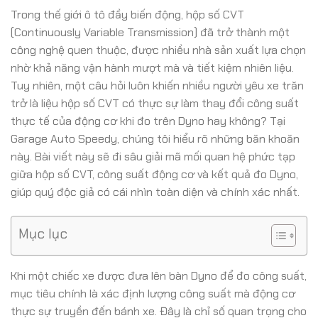
Trong thế giới ô tô đầy biến động, hộp số CVT
(Continuously Variable Transmission) đã trở thành một
công nghệ quen thuộc, được nhiều nhà sản xuất lựa chọn
nhờ khả năng vận hành mượt mà và tiết kiệm nhiên liệu.
Tuy nhiên, một câu hỏi luôn khiến nhiều người yêu xe trăn
trở là liệu hộp số CVT có thực sự làm thay đổi công suất
thực tế của động cơ khi đo trên Dyno hay không? Tại
Garage Auto Speedy, chúng tôi hiểu rõ những băn khoăn
này. Bài viết này sẽ đi sâu giải mã mối quan hệ phức tạp
giữa hộp số CVT, công suất động cơ và kết quả đo Dyno,
giúp quý độc giả có cái nhìn toàn diện và chính xác nhất.
Mục lục
Khi một chiếc xe được đưa lên bàn Dyno để đo công suất,
mục tiêu chính là xác định lượng công suất mà động cơ
thực sự truyền đến bánh xe. Đây là chỉ số quan trọng cho