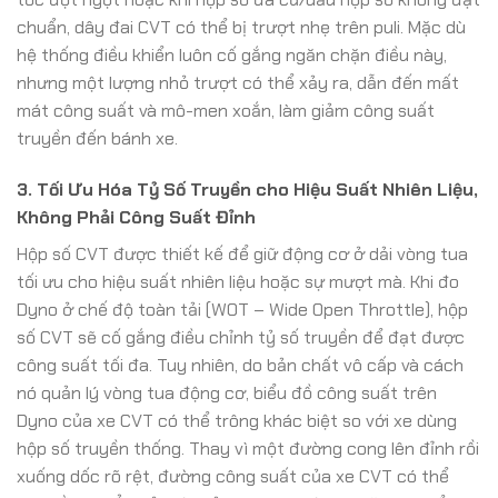
chuẩn, dây đai CVT có thể bị trượt nhẹ trên puli. Mặc dù
hệ thống điều khiển luôn cố gắng ngăn chặn điều này,
nhưng một lượng nhỏ trượt có thể xảy ra, dẫn đến mất
mát công suất và mô-men xoắn, làm giảm công suất
truyền đến bánh xe.
3. Tối Ưu Hóa Tỷ Số Truyền cho Hiệu Suất Nhiên Liệu,
Không Phải Công Suất Đỉnh
Hộp số CVT được thiết kế để giữ động cơ ở dải vòng tua
tối ưu cho hiệu suất nhiên liệu hoặc sự mượt mà. Khi đo
Dyno ở chế độ toàn tải (WOT – Wide Open Throttle), hộp
số CVT sẽ cố gắng điều chỉnh tỷ số truyền để đạt được
công suất tối đa. Tuy nhiên, do bản chất vô cấp và cách
nó quản lý vòng tua động cơ, biểu đồ công suất trên
Dyno của xe CVT có thể trông khác biệt so với xe dùng
hộp số truyền thống. Thay vì một đường cong lên đỉnh rồi
xuống dốc rõ rệt, đường công suất của xe CVT có thể