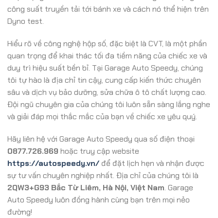
công suất truyền tải tới bánh xe và cách nó thể hiện trên
Dyno test.
Hiểu rõ về công nghệ hộp số, đặc biệt là CVT, là một phần
quan trọng để khai thác tối đa tiềm năng của chiếc xe và
duy trì hiệu suất bền bỉ. Tại Garage Auto Speedy, chúng
tôi tự hào là địa chỉ tin cậy, cung cấp kiến thức chuyên
sâu và dịch vụ bảo dưỡng, sửa chữa ô tô chất lượng cao.
Đội ngũ chuyên gia của chúng tôi luôn sẵn sàng lắng nghe
và giải đáp mọi thắc mắc của bạn về chiếc xe yêu quý.
Hãy liên hệ với Garage Auto Speedy qua số điện thoại
0877.726.969
hoặc truy cập website
https://autospeedy.vn/
để đặt lịch hẹn và nhận được
sự tư vấn chuyên nghiệp nhất. Địa chỉ của chúng tôi là
2QW3+G93 Bắc Từ Liêm, Hà Nội, Việt Nam
. Garage
Auto Speedy luôn đồng hành cùng bạn trên mọi nẻo
đường!