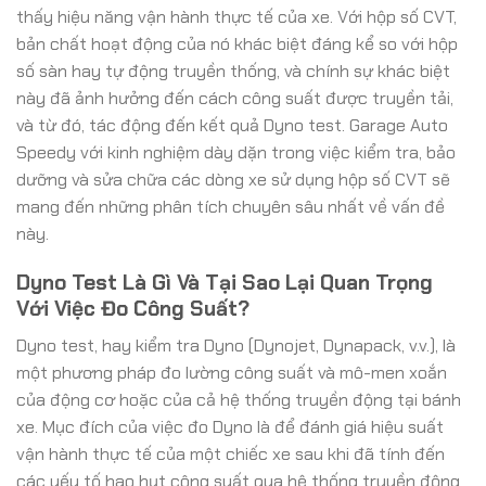
thấy hiệu năng vận hành thực tế của xe. Với hộp số CVT,
bản chất hoạt động của nó khác biệt đáng kể so với hộp
số sàn hay tự động truyền thống, và chính sự khác biệt
này đã ảnh hưởng đến cách công suất được truyền tải,
và từ đó, tác động đến kết quả Dyno test. Garage Auto
Speedy với kinh nghiệm dày dặn trong việc kiểm tra, bảo
dưỡng và sửa chữa các dòng xe sử dụng hộp số CVT sẽ
mang đến những phân tích chuyên sâu nhất về vấn đề
này.
Dyno Test Là Gì Và Tại Sao Lại Quan Trọng
Với Việc Đo Công Suất?
Dyno test, hay kiểm tra Dyno (Dynojet, Dynapack, v.v.), là
một phương pháp đo lường công suất và mô-men xoắn
của động cơ hoặc của cả hệ thống truyền động tại bánh
xe. Mục đích của việc đo Dyno là để đánh giá hiệu suất
vận hành thực tế của một chiếc xe sau khi đã tính đến
các yếu tố hao hụt công suất qua hệ thống truyền động