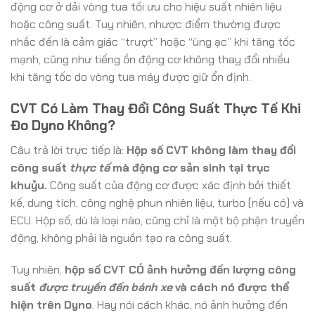
động cơ ở dải vòng tua tối ưu cho hiệu suất nhiên liệu
hoặc công suất. Tuy nhiên, nhược điểm thường được
nhắc đến là cảm giác “trượt” hoặc “ùng ạc” khi tăng tốc
mạnh, cũng như tiếng ồn động cơ không thay đổi nhiều
khi tăng tốc do vòng tua máy được giữ ổn định.
CVT Có Làm Thay Đổi Công Suất Thực Tế Khi
Đo Dyno Không?
Câu trả lời trực tiếp là:
Hộp số CVT không làm thay đổi
công suất
thực tế
mà động cơ sản sinh tại trục
khuỷu.
Công suất của động cơ được xác định bởi thiết
kế, dung tích, công nghệ phun nhiên liệu, turbo (nếu có) và
ECU. Hộp số, dù là loại nào, cũng chỉ là một bộ phận truyền
động, không phải là nguồn tạo ra công suất.
Tuy nhiên,
hộp số CVT CÓ ảnh hưởng đến lượng công
suất
được truyền đến bánh xe
và cách nó được thể
hiện trên Dyno
. Hay nói cách khác, nó ảnh hưởng đến