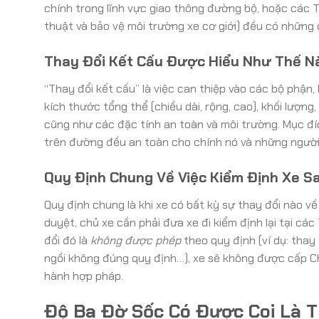
chính trong lĩnh vực giao thông đường bộ, hoặc các 
thuật và bảo vệ môi trường xe cơ giới) đều có những đ
Thay Đổi Kết Cấu Được Hiểu Như Thế N
“Thay đổi kết cấu” là việc can thiệp vào các bộ phận,
kích thước tổng thể (chiều dài, rộng, cao), khối lượng
cũng như các đặc tính an toàn và môi trường. Mục đí
trên đường đều an toàn cho chính nó và những người
Quy Định Chung Về Việc Kiểm Định Xe S
Quy định chung là khi xe có bất kỳ sự thay đổi nào v
duyệt, chủ xe cần phải đưa xe đi kiểm định lại tại c
đổi đó là
không được phép
theo quy định (ví dụ: thay
ngồi không đúng quy định…), xe sẽ không được cấp Ch
hành hợp pháp.
Độ Ba Đờ Sốc Có Được Coi Là 