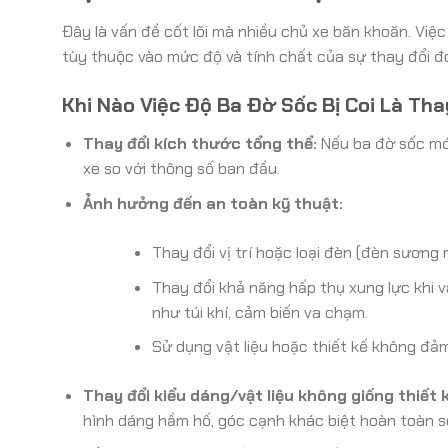
Đây là vấn đề cốt lõi mà nhiều chủ xe băn khoăn. Việ
tùy thuộc vào mức độ và tính chất của sự thay đổi đ
Khi Nào Việc Độ Ba Đờ Sốc Bị Coi Là Th
Thay đổi kích thước tổng thể:
Nếu ba đờ sốc mới
xe so với thông số ban đầu.
Ảnh hưởng đến an toàn kỹ thuật:
Thay đổi vị trí hoặc loại đèn (đèn sương 
Thay đổi khả năng hấp thụ xung lực khi
như túi khí, cảm biến va chạm.
Sử dụng vật liệu hoặc thiết kế không đảm
Thay đổi kiểu dáng/vật liệu không giống thiết 
hình dáng hầm hố, góc cạnh khác biệt hoàn toàn s