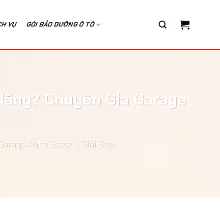
CH VỤ
GÓI BẢO DƯỠNG Ô TÔ
Năng? Chuyên Gia Garage
Garage Auto Speedy Giải Đáp