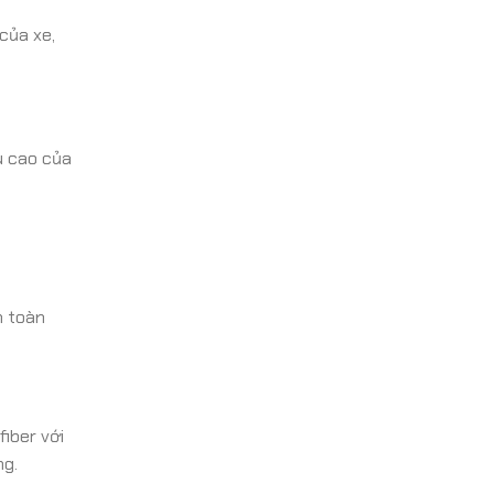
của xe,
u cao của
n toàn
iber với
ng.