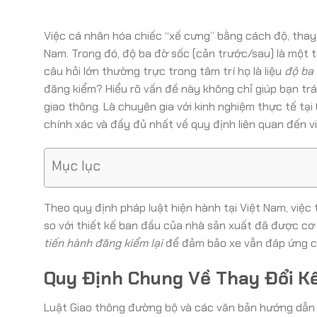
Việc cá nhân hóa chiếc “xế cưng” bằng cách độ, thay 
Nam. Trong đó, độ ba đờ sốc (cản trước/sau) là một
câu hỏi lớn thường trực trong tâm trí họ là liệu
độ ba
đăng kiểm? Hiểu rõ vấn đề này không chỉ giúp bạn tr
giao thông. Là chuyên gia với kinh nghiệm thực tế tạ
chính xác và đầy đủ nhất về quy định liên quan đến v
Mục lục
Theo quy định pháp luật hiện hành tại Việt Nam, việc t
so với thiết kế ban đầu của nhà sản xuất đã được 
tiến hành đăng kiểm lại
để đảm bảo xe vẫn đáp ứng cá
Quy Định Chung Về Thay Đổi Kế
Luật Giao thông đường bộ và các văn bản hướng dẫn 