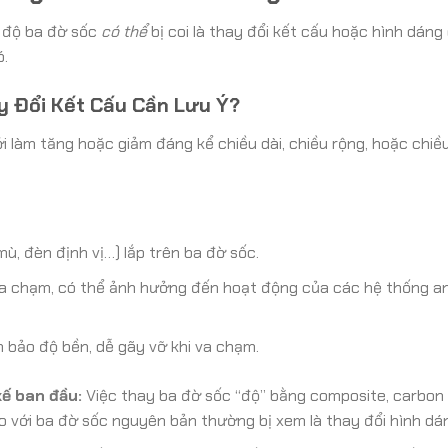
c độ ba đờ sốc
có thể
bị coi là thay đổi kết cấu hoặc hình dáng 
ó.
ay Đổi Kết Cấu Cần Lưu Ý?
 làm tăng hoặc giảm đáng kể chiều dài, chiều rộng, hoặc chiề
mù, đèn định vị…) lắp trên ba đờ sốc.
 va chạm, có thể ảnh hưởng đến hoạt động của các hệ thống a
 bảo độ bền, dễ gãy vỡ khi va chạm.
kế ban đầu:
Việc thay ba đờ sốc “độ” bằng composite, carbon f
o với ba đờ sốc nguyên bản thường bị xem là thay đổi hình dá