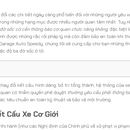
đổi các chi tiết ngày càng phổ biến đối với những người yêu xe
 trong những hạng mục được nhiều người quan tâm nhất. Tuy n
 đờ sốc có cần thông báo cơ quan chức năng không
, đặc biệt l
ánh được những rắc rối pháp lý mà còn đảm bảo an toàn khi th
i Garage Auto Speedy, chúng tôi sẽ cung cấp cho bạn những th
iệc độ ba đờ sốc ô tô.
hay đổi kết cấu, hình dáng, bố trí tổng thành, hệ thống của xe
cơ quan có thẩm quyền phê duyệt
thường yêu cầu phải thông b
c tiêu chuẩn an toàn kỹ thuật và bảo vệ môi trường.
t Cấu Xe Cơ Giới
thi hành (như các Nghị định của Chính phủ về xử phạt vi phạ