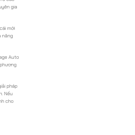
uyên gia
cái mới
ả năng
rage Auto
g phương
iải pháp
n. Nếu
ịnh cho