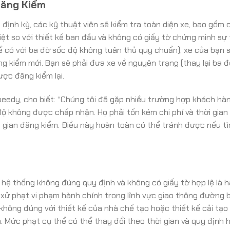
Đăng Kiểm
 định kỳ, các kỹ thuật viên sẽ kiểm tra toàn diện xe, bao gồm 
iệt so với thiết kế ban đầu và không có giấy tờ chứng minh sự 
 có với ba đờ sốc độ không tuân thủ quy chuẩn), xe của bạn 
g kiểm mới. Bạn sẽ phải đưa xe về nguyên trạng (thay lại ba 
ược đăng kiểm lại.
peedy, cho biết: “Chúng tôi đã gặp nhiều trường hợp khách hà
ộ không được chấp nhận. Họ phải tốn kém chi phí và thời gian
hời gian đăng kiểm. Điều này hoàn toàn có thể tránh được nếu t
 hệ thống không đúng quy định và không có giấy tờ hợp lệ là hà
xử phạt vi phạm hành chính trong lĩnh vực giao thông đường 
e không đúng với thiết kế của nhà chế tạo hoặc thiết kế cải tạ
 Mức phạt cụ thể có thể thay đổi theo thời gian và quy định h