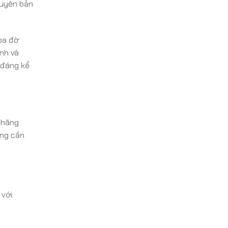
guyên bản
 ba đờ
ình và
 đáng kể
 hãng
ông cần
 với