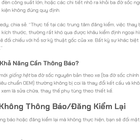
 đèn công suất lớn, hoặc các chi tiết nhô ra khỏi ba đờ sốc n
ụ kiện không đúng quy định.
dy, chia sẻ: “Thực tế tại các trung tâm đăng kiểm, việc thay
và kích thước, thường rất khó qua được khâu kiểm định ngoại h
ẽ đối chiếu với hồ sơ kỹ thuật gốc của xe. Bất kỳ sự khác biệt
.”
 Khả Năng Cần Thông Báo?
 mới
giống hệt
ba đờ sốc nguyên bản theo xe (ba đờ sốc chính
iêu chuẩn OEM) thường không bị coi là thay đổi kết cấu và kh
 xem là sửa chữa, thay thế phụ tùng theo thiết kế.
 Không Thông Báo/Đăng Kiểm Lại
g báo hoặc đăng kiểm lại mà không thực hiện, bạn sẽ đối mặt