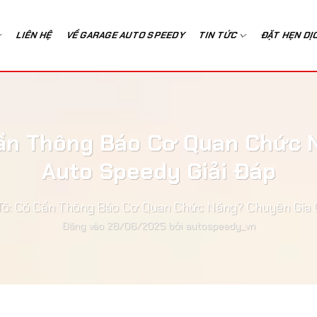
LIÊN HỆ
VỀ GARAGE AUTO SPEEDY
TIN TỨC
ĐẶT HẸN DỊ
Cần Thông Báo Cơ Quan Chức 
Auto Speedy Giải Đáp
Tô: Có Cần Thông Báo Cơ Quan Chức Năng? Chuyên Gia 
Đăng vào
28/06/2025
bởi
autospeedy_vn