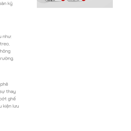
oàn kỹ
u như:
treo,
thông
trường.
 phê
 sự thay
 bớt ghế
 kiện lưu