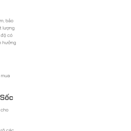
ạm, bảo
t lượng
 độ có
nh hưởng
i mua
 Sốc
 cho
 rõ các