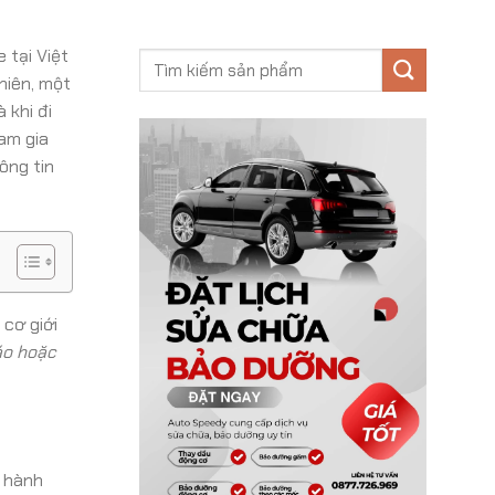
 tại Việt
hiên, một
à khi đi
am gia
ông tin
 cơ giới
áo hoặc
m hành