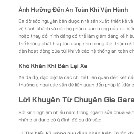
Ảnh Hưởng Đến An Toàn Khi Vận Hành
Ba đờ sốc nguyên bản được nhà sản xuất thiết kế và
vệ hành khách và các bộ phận quan trọng của xe. Việ
hoặc thay đổi hình dáng có thể làm giảm đáng kể hiệ
thể không phát huy tác dụng như mong đợi, thậm chí
đến hoạt động của túi khí và các hệ thống an toàn c
Khó Khăn Khi Bán Lại Xe
Xe đã độ, đặc biệt là các chi tiết liên quan đến kết
thường e ngại các vấn đề liên quan đến pháp lý (đăng
Lời Khuyên Từ Chuyên Gia Gar
Với kinh nghiệm nhiều năm trong ngành sửa chữa và 
những ai đang có ý định độ ba đờ sốc:
Tìm hiểu kỹ lưỡng quy định pháp luật:
Trước khi 