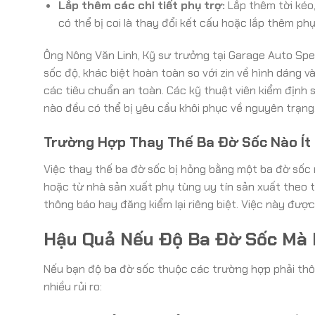
Lắp thêm các chi tiết phụ trợ:
Lắp thêm tời kéo,
có thể bị coi là thay đổi kết cấu hoặc lắp thêm ph
Ông Nông Văn Linh, Kỹ sư trưởng tại Garage Auto Spee
sốc độ, khác biệt hoàn toàn so với zin về hình dáng 
các tiêu chuẩn an toàn. Các kỹ thuật viên kiểm định s
nào đều có thể bị yêu cầu khôi phục về nguyên trạng
Trường Hợp Thay Thế Ba Đờ Sốc Nào Ít
Việc thay thế ba đờ sốc bị hỏng bằng một ba đờ sốc
hoặc từ nhà sản xuất phụ tùng uy tín sản xuất theo t
thông báo hay đăng kiểm lại riêng biệt. Việc này được
Hậu Quả Nếu Độ Ba Đờ Sốc Mà
Nếu bạn độ ba đờ sốc thuộc các trường hợp phải thôn
nhiều rủi ro: