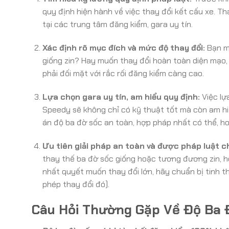
quy định hiện hành về việc thay đổi kết cấu xe. T
tại các trung tâm đăng kiểm, gara uy tín.
Xác định rõ mục đích và mức độ thay đổi:
Bạn mu
giống zin? Hay muốn thay đổi hoàn toàn diện mạo, 
phải đối mặt với rắc rối đăng kiểm càng cao.
Lựa chọn gara uy tín, am hiểu quy định:
Việc lự
Speedy sẽ không chỉ có kỹ thuật tốt mà còn am hi
án độ ba đờ sốc an toàn, hợp pháp nhất có thể, ho
Ưu tiên giải pháp an toàn và được pháp luật c
thay thế ba đờ sốc giống hoặc tương đương zin, h
nhất quyết muốn thay đổi lớn, hãy chuẩn bị tinh t
phép thay đổi đó).
Câu Hỏi Thường Gặp Về Độ Ba 