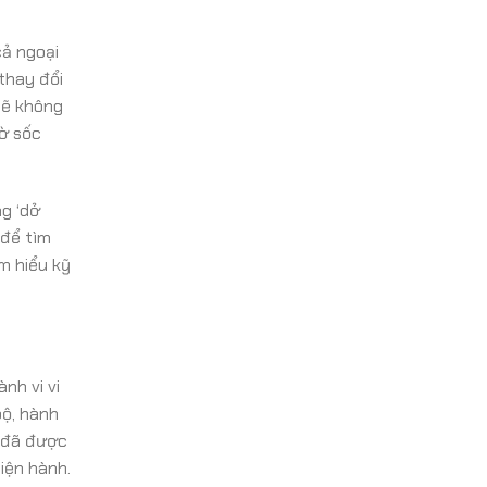
cả ngoại
thay đổi
sẽ không
đờ sốc
ng ‘dở
 để tìm
ìm hiểu kỹ
nh vi vi
bộ, hành
o đã được
iện hành.