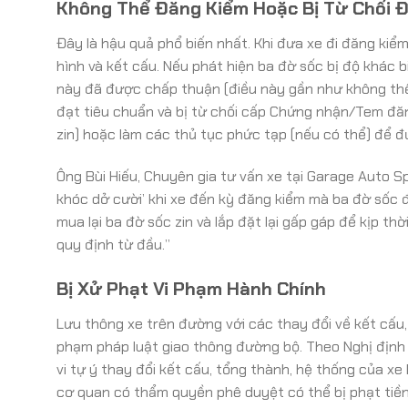
Không Thể Đăng Kiểm Hoặc Bị Từ Chối 
Đây là hậu quả phổ biến nhất. Khi đưa xe đi đăng kiểm
hình và kết cấu. Nếu phát hiện ba đờ sốc bị độ khác b
này đã được chấp thuận (điều này gần như không thể
đạt tiêu chuẩn và bị từ chối cấp Chứng nhận/Tem đăn
zin) hoặc làm các thủ tục phức tạp (nếu có thể) để đ
Ông Bùi Hiếu, Chuyên gia tư vấn xe tại Garage Auto S
khóc dở cười’ khi xe đến kỳ đăng kiểm mà ba đờ sốc đ
mua lại ba đờ sốc zin và lắp đặt lại gấp gáp để kịp t
quy định từ đầu.”
Bị Xử Phạt Vi Phạm Hành Chính
Lưu thông xe trên đường với các thay đổi về kết cấu,
phạm pháp luật giao thông đường bộ. Theo Nghị định 
vi tự ý thay đổi kết cấu, tổng thành, hệ thống của x
cơ quan có thẩm quyền phê duyệt có thể bị phạt tiền.