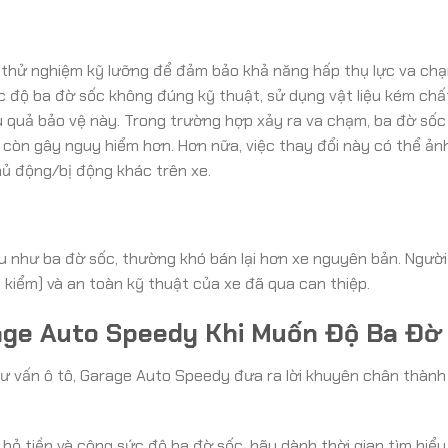
 thử nghiệm kỹ lưỡng để đảm bảo khả năng hấp thụ lực va ch
c độ ba đờ sốc không đúng kỹ thuật, sử dụng vật liệu kém chấ
u quả bảo vệ này. Trong trường hợp xảy ra va chạm, ba đờ sốc
 còn gây nguy hiểm hơn. Hơn nữa, việc thay đổi này có thể ả
hủ động/bị động khác trên xe.
 cấu như ba đờ sốc, thường khó bán lại hơn xe nguyên bản. Ngườ
 kiểm) và an toàn kỹ thuật của xe đã qua can thiệp.
age Auto Speedy Khi Muốn Độ Ba Đờ
tư vấn ô tô, Garage Auto Speedy đưa ra lời khuyên chân thành
bỏ tiền và công sức độ ba đờ sốc, hãy dành thời gian tìm hiểu