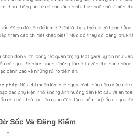
ham khảo thông tin từ các nguồn chính thức hoặc hỏi ý kiến ch
ốn độ ba đờ sốc để làm gì? Chỉ là thay thế cái cũ hỏng bằng 
lắp thêm các chi tiết khác biệt? Mức độ thay đổi càng lớn, kh
a chọn đơn vị thi công rất quan trọng. Một gara uy tín như Ga
ểu các quy định liên quan. Chúng tôi sẽ tư vấn cho bạn nhữn
ặc cảnh báo về những rủi ro tiềm ẩn.
ho phép:
Nếu chỉ muốn làm mới ngoại hình, hãy cân nhắc các g
oặc các phụ kiện nhỏ, không ảnh hưởng đến kết cấu và an toà
hần cho các thủ tục liên quan đến đăng kiểm lại (nếu có quy đ
Đờ Sốc Và Đăng Kiểm