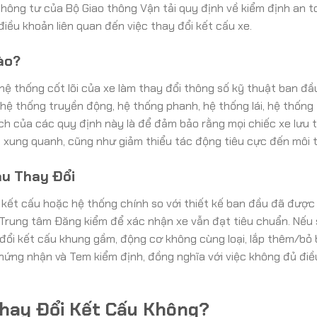
Thông tư của Bộ Giao thông Vận tải quy định về kiểm định an t
iều khoản liên quan đến việc thay đổi kết cấu xe.
ào?
 hệ thống cốt lõi của xe làm thay đổi thông số kỹ thuật ban đầ
, hệ thống truyền động, hệ thống phanh, hệ thống lái, hệ thống 
ch của các quy định này là để đảm bảo rằng mọi chiếc xe lưu 
 xung quanh, cũng như giảm thiểu tác động tiêu cực đến môi 
au Thay Đổi
ề kết cấu hoặc hệ thống chính so với thiết kế ban đầu đã được
ác Trung tâm Đăng kiểm để xác nhận xe vẫn đạt tiêu chuẩn. Nếu
 đổi kết cấu khung gầm, động cơ không cùng loại, lắp thêm/bỏ
ứng nhận và Tem kiểm định, đồng nghĩa với việc không đủ điều
Thay Đổi Kết Cấu Không?