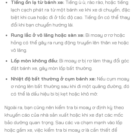
Tiếng ồn lạ từ bánh xe:
Tiếng ù ù, rào rào, hoặc tiếng
lạch cạch phát ra từ một bánh xe khi xe di chuyển, đặc
biệt khi cua hoặc đi ở tốc độ cao. Tiếng ồn có thể thay
đổi khi bạn chuyển hướng lái.
Rung lắc ở vô lăng hoặc sàn xe:
Bi moay ơ rơ hoặc
hỏng có thể gây ra rung động truyền lên thân xe hoặc
vô lăng.
Lốp mòn không đều:
Bi moay ơ bị rơ làm thay đổi góc
đặt bánh xe, gây mòn lốp bất thường.
Nhiệt độ bất thường ở cụm bánh xe:
Nếu cụm moay
ơ nóng lên bất thường sau khi đi một quãng đường, đó
có thể là dấu hiệu bi bị kẹt hoặc khô mỡ.
Ngoài ra, bạn cũng nên kiểm tra bi moay ơ định kỳ theo
khuyến cáo của nhà sản xuất hoặc khi xe đạt các mốc
bảo dưỡng quan trọng. Sau các va chạm mạnh vào lốp
hoặc gầm xe, việc kiểm tra bi moay ơ là cần thiết để