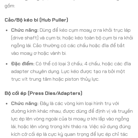
gồm:
Cảo/Bộ kéo bi (Hub Puller)
Chức năng:
Dùng để kéo cụm moay ơ ra khỏi trục láp
(drive shaft) và cụm bi, hoặc kéo toàn bộ cụm bi ra khỏi
ngỗng lái. Cảo thường có các chấu hoặc đĩa để bắt
vào moay ơ hoặc vành bi.
Đặc điểm:
Có thể có loại 3 chấu, 4 chấu, hoặc các đĩa
adapter chuyên dụng. Lực kéo được tạo ra bởi một
trục vít trung tâm hoặc piston thủy lực.
Bộ cối ép (Press Dies/Adapters)
Chức năng:
Đây là các vòng kim loại hình trụ với
đường kính khác nhau, được dùng để định vị và truyền
lực ép lên vòng ngoài của bi moay ơ khi lắp vào ngỗng
lái, hoặc lên vòng trong khi tháo ra. Việc sử dụng đúng
kích cỡ cối ép là cực kỳ quan trọng để lực ép chỉ tác