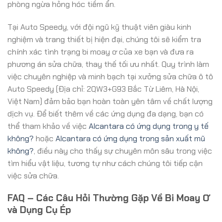
phòng ngừa hỏng hóc tiềm ẩn.
Tại Auto Speedy, với đội ngũ kỹ thuật viên giàu kinh
nghiệm và trang thiết bị hiện đại, chúng tôi sẽ kiểm tra
chính xác tình trạng bi moay ơ của xe bạn và đưa ra
phương án sửa chữa, thay thế tối ưu nhất. Quy trình làm
việc chuyên nghiệp và minh bạch tại xưởng sửa chữa ô tô
Auto Speedy (Địa chỉ: 2QW3+G93 Bắc Từ Liêm, Hà Nội,
Việt Nam) đảm bảo bạn hoàn toàn yên tâm về chất lượng
dịch vụ. Để biết thêm về các ứng dụng đa dạng, bạn có
thể tham khảo về việc
Alcantara có ứng dụng trong y tế
không?
hoặc
Alcantara có ứng dụng trong sản xuất mũ
không?
, điều này cho thấy sự chuyên môn sâu trong việc
tìm hiểu vật liệu, tương tự như cách chúng tôi tiếp cận
việc sửa chữa.
FAQ – Các Câu Hỏi Thường Gặp Về Bi Moay Ơ
và Dụng Cụ Ép