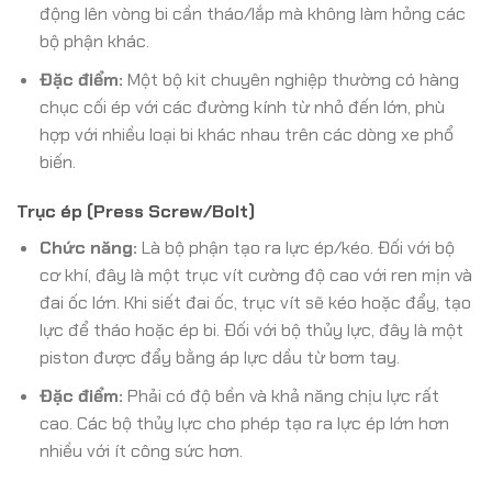
động lên vòng bi cần tháo/lắp mà không làm hỏng các
bộ phận khác.
Đặc điểm:
Một bộ kit chuyên nghiệp thường có hàng
chục cối ép với các đường kính từ nhỏ đến lớn, phù
hợp với nhiều loại bi khác nhau trên các dòng xe phổ
biến.
Trục ép (Press Screw/Bolt)
Chức năng:
Là bộ phận tạo ra lực ép/kéo. Đối với bộ
cơ khí, đây là một trục vít cường độ cao với ren mịn và
đai ốc lớn. Khi siết đai ốc, trục vít sẽ kéo hoặc đẩy, tạo
lực để tháo hoặc ép bi. Đối với bộ thủy lực, đây là một
piston được đẩy bằng áp lực dầu từ bơm tay.
Đặc điểm:
Phải có độ bền và khả năng chịu lực rất
cao. Các bộ thủy lực cho phép tạo ra lực ép lớn hơn
nhiều với ít công sức hơn.