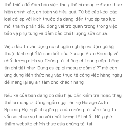
thể thiếu để đảm bảo việc thay thế bi moay ơ được thực
hiện chính xác, an toàn và hiệu quả. Từ bộ cảo kéo, các
loại cối ép với kích thước đa dạng, đến trục ép tạo lực,
mỗi thành phần đều đóng vai trò quan trọng trong việc
bảo vệ phụ tùng và đảm bảo chất lượng sửa chữa.
Việc đầu tư vào dụng cụ chuyên nghiệp và đội ngũ kỹ
thuật lành nghề là cam kết của Garage Auto Speedy về
chất lượng dịch vụ. Chúng tôi không chỉ cung cấp thông
tin chi tiết như “Dụng cụ ép bi moay ơ gồm gì?” mà còn
ứng dụng kiến thức này vào thực tế công việc hàng ngày
để mang lại sự an tâm cho khách hàng.
Nếu xe của bạn đang có dấu hiệu cần kiểm tra hoặc thay
thế bi moay ơ, đừng ngần ngại liên hệ Garage Auto
Speedy. Đội ngũ chuyên gia của chúng tôi sẵn sàng tư
vấn và phục vụ bạn với chất lượng tốt nhất. Hãy ghé
thăm website chính thức của chúng tôi tại