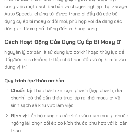
công việc một cách bài bản và chuyên nghiệp. Tại Garage
Auto Speedy, chúng tôi được trang bị đầy đủ các bộ
dụng cụ ép bi moay ơ đời mới, phù hợp với đa dạng các
dòng xe, từ xe phổ thông đến xe hạng sang.
Cách Hoạt Động Của Dụng Cụ Ép Bi Moay Ơ
Nguyên lý cơ bản là sử dụng lực cơ khí hoặc thủy lực để
đẩy/kéo bi ra khỏi vị trí lắp chặt ban đầu và ép bi mới vào
đúng vị trí.
Quy trình ép/tháo cơ bản
Chuẩn bị:
Tháo bánh xe, cụm phanh (kẹp phanh, đĩa
phanh), có thể cần tháo trục láp ra khỏi moay ơ. Vệ
sinh sạch sẽ khu vực làm việc.
Định vị:
Lắp bộ dụng cụ cảo/kéo vào cụm moay ơ hoặc
ngỗng lái, chọn cối ép có kích thước phù hợp với bi cần
tháo.