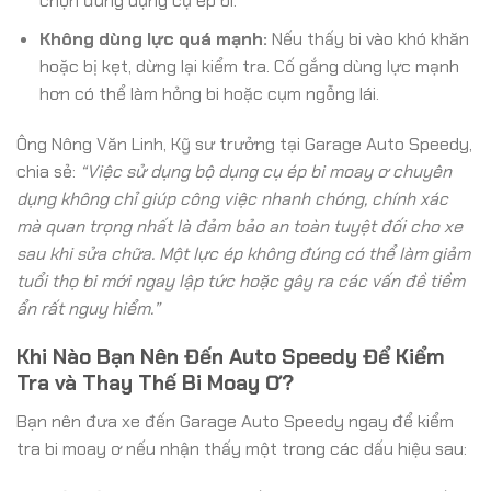
chọn đúng dụng cụ ép bi.
Không dùng lực quá mạnh:
Nếu thấy bi vào khó khăn
hoặc bị kẹt, dừng lại kiểm tra. Cố gắng dùng lực mạnh
hơn có thể làm hỏng bi hoặc cụm ngỗng lái.
Ông Nông Văn Linh, Kỹ sư trưởng tại Garage Auto Speedy,
chia sẻ:
“Việc sử dụng bộ dụng cụ ép bi moay ơ chuyên
dụng không chỉ giúp công việc nhanh chóng, chính xác
mà quan trọng nhất là đảm bảo an toàn tuyệt đối cho xe
sau khi sửa chữa. Một lực ép không đúng có thể làm giảm
tuổi thọ bi mới ngay lập tức hoặc gây ra các vấn đề tiềm
ẩn rất nguy hiểm.”
Khi Nào Bạn Nên Đến Auto Speedy Để Kiểm
Tra và Thay Thế Bi Moay Ơ?
Bạn nên đưa xe đến Garage Auto Speedy ngay để kiểm
tra bi moay ơ nếu nhận thấy một trong các dấu hiệu sau: