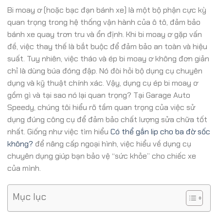
Bi moay ơ (hoặc bạc đạn bánh xe) là một bộ phận cực kỳ
quan trọng trong hệ thống vận hành của ô tô, đảm bảo
bánh xe quay trơn tru và ổn định. Khi bi moay ơ gặp vấn
đề, việc thay thế là bắt buộc để đảm bảo an toàn và hiệu
suất. Tuy nhiên, việc tháo và ép bi moay ơ không đơn giản
chỉ là dùng búa đóng đập. Nó đòi hỏi bộ dụng cụ chuyên
dụng và kỹ thuật chính xác. Vậy, dụng cụ ép bi moay ơ
gồm gì và tại sao nó lại quan trọng? Tại Garage Auto
Speedy, chúng tôi hiểu rõ tầm quan trọng của việc sử
dụng đúng công cụ để đảm bảo chất lượng sửa chữa tốt
nhất. Giống như việc tìm hiểu
Có thể gắn lip cho ba đờ sốc
không?
để nâng cấp ngoại hình, việc hiểu về dụng cụ
chuyên dụng giúp bạn bảo vệ “sức khỏe” cho chiếc xe
của mình.
Mục lục