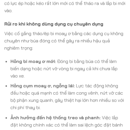
có lực ép hoặc kéo rất lớn mới có thể tháo ra và lắp bi mới
vào.
Rủi ro khi không dùng dụng cụ chuyên dụng
Việc cố gắng tháo/ép bi moay ơ bằng các dụng cụ không
chuyên như búa đóng có thể gây ra nhiều hậu quả
nghiêm trọng:
Hỏng bi moay ơ mới:
Đóng bi bằng búa có thể làm
biến dạng hoặc nứt vỡ vòng bi ngay cả khi chưa lắp
vào xe.
Hỏng cụm moay ơ, ngỗng lái:
Lực tác động không
đều hoặc quá mạnh có thể làm cong vênh, nứt vỡ các
bộ phận xung quanh, gây thiệt hại lớn hơn nhiều so với
chi phí thay bi.
Ảnh hưởng đến hệ thống treo và phanh:
Việc lắp
đặt không chính xác có thể làm sai lệch góc đặt bánh