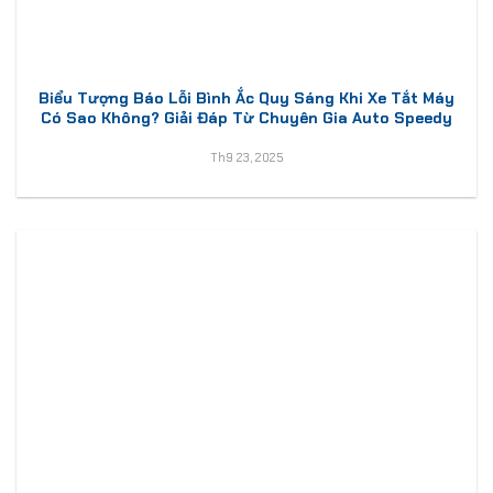
Biểu Tượng Báo Lỗi Bình Ắc Quy Sáng Khi Xe Tắt Máy
Có Sao Không? Giải Đáp Từ Chuyên Gia Auto Speedy
Th9 23, 2025