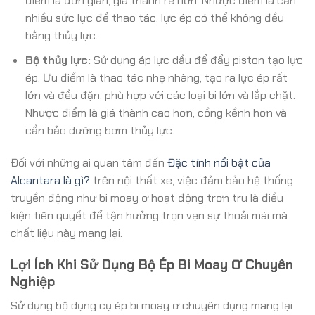
điểm là đơn giản, giá thành rẻ hơn. Nhược điểm là cần
nhiều sức lực để thao tác, lực ép có thể không đều
bằng thủy lực.
Bộ thủy lực:
Sử dụng áp lực dầu để đẩy piston tạo lực
ép. Ưu điểm là thao tác nhẹ nhàng, tạo ra lực ép rất
lớn và đều đặn, phù hợp với các loại bi lớn và lắp chặt.
Nhược điểm là giá thành cao hơn, cồng kềnh hơn và
cần bảo dưỡng bơm thủy lực.
Đối với những ai quan tâm đến
Đặc tính nổi bật của
Alcantara là gì?
trên nội thất xe, việc đảm bảo hệ thống
truyền động như bi moay ơ hoạt động trơn tru là điều
kiện tiên quyết để tận hưởng trọn vẹn sự thoải mái mà
chất liệu này mang lại.
Lợi Ích Khi Sử Dụng Bộ Ép Bi Moay Ơ Chuyên
Nghiệp
Sử dụng bộ dụng cụ ép bi moay ơ chuyên dụng mang lại