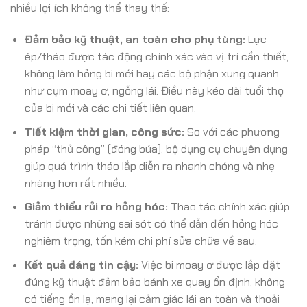
nhiều lợi ích không thể thay thế:
Đảm bảo kỹ thuật, an toàn cho phụ tùng:
Lực
ép/tháo được tác động chính xác vào vị trí cần thiết,
không làm hỏng bi mới hay các bộ phận xung quanh
như cụm moay ơ, ngỗng lái. Điều này kéo dài tuổi thọ
của bi mới và các chi tiết liên quan.
Tiết kiệm thời gian, công sức:
So với các phương
pháp “thủ công” (đóng búa), bộ dụng cụ chuyên dụng
giúp quá trình tháo lắp diễn ra nhanh chóng và nhẹ
nhàng hơn rất nhiều.
Giảm thiểu rủi ro hỏng hóc:
Thao tác chính xác giúp
tránh được những sai sót có thể dẫn đến hỏng hóc
nghiêm trọng, tốn kém chi phí sửa chữa về sau.
Kết quả đáng tin cậy:
Việc bi moay ơ được lắp đặt
đúng kỹ thuật đảm bảo bánh xe quay ổn định, không
có tiếng ồn lạ, mang lại cảm giác lái an toàn và thoải