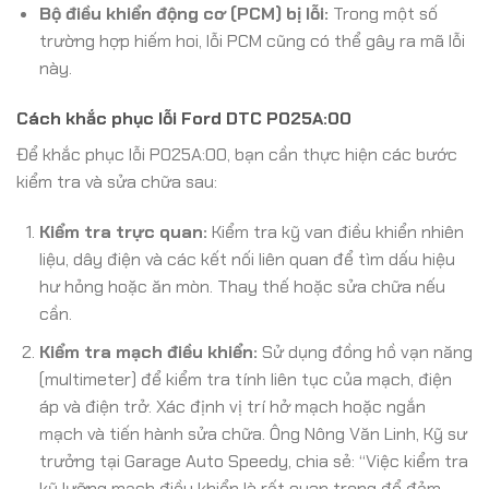
Bộ điều khiển động cơ (PCM) bị lỗi:
Trong một số
trường hợp hiếm hoi, lỗi PCM cũng có thể gây ra mã lỗi
này.
Cách khắc phục lỗi Ford DTC P025A:00
Để khắc phục lỗi P025A:00, bạn cần thực hiện các bước
kiểm tra và sửa chữa sau:
Kiểm tra trực quan:
Kiểm tra kỹ van điều khiển nhiên
liệu, dây điện và các kết nối liên quan để tìm dấu hiệu
hư hỏng hoặc ăn mòn. Thay thế hoặc sửa chữa nếu
cần.
Kiểm tra mạch điều khiển:
Sử dụng đồng hồ vạn năng
(multimeter) để kiểm tra tính liên tục của mạch, điện
áp và điện trở. Xác định vị trí hở mạch hoặc ngắn
mạch và tiến hành sửa chữa. Ông Nông Văn Linh, Kỹ sư
trưởng tại Garage Auto Speedy, chia sẻ: “Việc kiểm tra
kỹ lưỡng mạch điều khiển là rất quan trọng để đảm