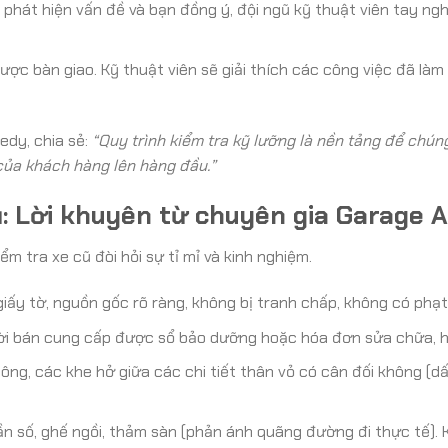
phát hiện vấn đề và bạn đồng ý, đội ngũ kỹ thuật viên tay ng
ược bàn giao. Kỹ thuật viên sẽ giải thích các công việc đã làm
edy, chia sẻ:
“Quy trình kiểm tra kỹ lưỡng là nền tảng để chún
 của khách hàng lên hàng đầu.”
ũ: Lời khuyên từ chuyên gia Garage 
m tra xe cũ đòi hỏi sự tỉ mỉ và kinh nghiệm.
ấy tờ, nguồn gốc rõ ràng, không bị tranh chấp, không có phạt
i bán cung cấp được sổ bảo dưỡng hoặc hóa đơn sửa chữa, hã
g, các khe hở giữa các chi tiết thân vỏ có cân đối không (dấu 
n số, ghế ngồi, thảm sàn (phản ánh quãng đường đi thực tế). 