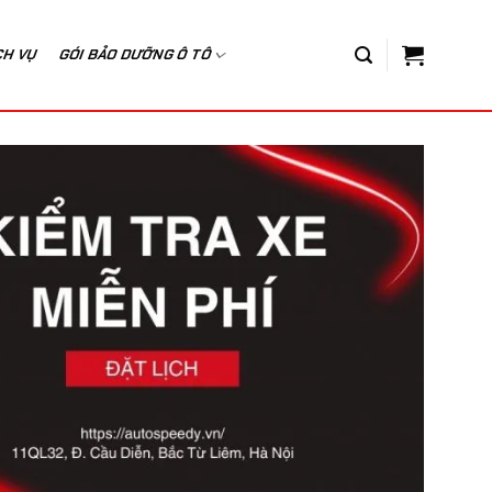
CH VỤ
GÓI BẢO DƯỠNG Ô TÔ