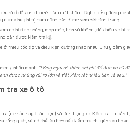
ệu rò rỉ dầu nhớt, nước làm mát không. Nghe tiếng động cơ khi
ây curoa hay bi tỳ cam cũng cần được xem xét tình trạng.
em có bị rỉ sét nặng, móp méo, hàn vá không (dấu hiệu xe bị ta
cũng cần được kiểm tra kỹ.
e ở nhiều tốc độ và điều kiện đường khác nhau. Chú ý cảm giá
Speedy, nhấn mạnh:
“Đừng ngại bỏ thêm chi phí để đưa xe cũ đ
nh được những rủi ro lớn và tiết kiệm rất nhiều tiền về sau.”
m tra xe ô tô
tra (cơ bản hay toàn diện) và tình trạng xe. Kiểm tra cơ bản t
tra tổng quát, và có thể lâu hơn nếu kiểm tra chuyên sâu hoặc 