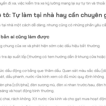
n đi xa, việc kiểm tra xe kỹ lưỡng mang lại sự tự tin và thoả
 tô: Tự làm tại nhà hay cần chuyên 
 tại nhà một cách dễ dàng, nhưng cũng có những phần yêu cầu 
ơ bản ai cũng làm được
ạng chung của xe và phát hiện sớm các dấu hiệu bất thường.
m tra áp suất lốp (thường có tem hướng dẫn ở khung cửa hoặc 
ức dầu động cơ bằng que thăm dầu. Quan sát màu sắc dầu (d
mát, dầu phanh, nước rửa kính xem có đủ mức quy định không.
đèn pha (cốt/pha), đèn sương mù, đèn xi nhan trước/sau, đèn 
 sáng và hoạt động bình thường.
ị chai, rách không. Xịt nước rửa kính và cho gạt mưa hoạt độ