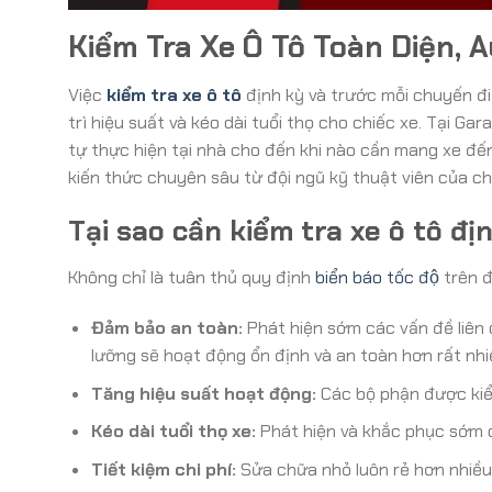
Kiểm Tra Xe Ô Tô Toàn Diện, A
Việc
kiểm tra xe ô tô
định kỳ và trước mỗi chuyến đi
trì hiệu suất và kéo dài tuổi thọ cho chiếc xe. Tại 
tự thực hiện tại nhà cho đến khi nào cần mang xe đến
kiến thức chuyên sâu từ đội ngũ kỹ thuật viên của ch
Tại sao cần kiểm tra xe ô tô đị
Không chỉ là tuân thủ quy định
biển báo tốc độ
trên đ
Đảm bảo an toàn:
Phát hiện sớm các vấn đề liên 
lưỡng sẽ hoạt động ổn định và an toàn hơn rất nhi
Tăng hiệu suất hoạt động:
Các bộ phận được kiểm
Kéo dài tuổi thọ xe:
Phát hiện và khắc phục sớm c
Tiết kiệm chi phí:
Sửa chữa nhỏ luôn rẻ hơn nhiều 