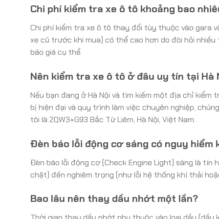
Chi phí kiểm tra xe ô tô khoảng bao nhi
Chi phí kiểm tra xe ô tô thay đổi tùy thuộc vào gara v
xe cũ trước khi mua) có thể cao hơn do đòi hỏi nhiều t
báo giá cụ thể.
Nên kiểm tra xe ô tô ở đâu uy tín tại Hà 
Nếu bạn đang ở Hà Nội và tìm kiếm một địa chỉ kiểm tr
bị hiện đại và quy trình làm việc chuyên nghiệp, chú
tôi là 2QW3+G93 Bắc Từ Liêm, Hà Nội, Việt Nam.
Đèn báo lỗi động cơ sáng có nguy hiểm
Đèn báo lỗi động cơ (Check Engine Light) sáng là tín
chặt) đến nghiêm trọng (như lỗi hệ thống khí thải ho
Bao lâu nên thay dầu nhớt một lần?
Thời gian thay dầu nhớt phụ thuộc vào loại dầu (dầu