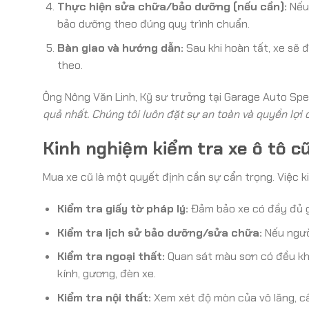
Thực hiện sửa chữa/bảo dưỡng (nếu cần):
Nếu 
bảo dưỡng theo đúng quy trình chuẩn.
Bàn giao và hướng dẫn:
Sau khi hoàn tất, xe sẽ đ
theo.
Ông Nông Văn Linh, Kỹ sư trưởng tại Garage Auto Spe
quả nhất. Chúng tôi luôn đặt sự an toàn và quyền lợi
Kinh nghiệm kiểm tra xe ô tô c
Mua xe cũ là một quyết định cần sự cẩn trọng. Việc kiể
Kiểm tra giấy tờ pháp lý:
Đảm bảo xe có đầy đủ gi
Kiểm tra lịch sử bảo dưỡng/sửa chữa:
Nếu ngườ
Kiểm tra ngoại thất:
Quan sát màu sơn có đều khôn
kính, gương, đèn xe.
Kiểm tra nội thất:
Xem xét độ mòn của vô lăng, cầ