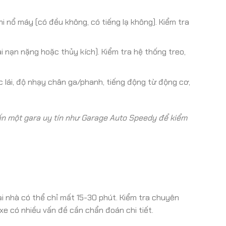
 nổ máy (có đều không, có tiếng lạ không). Kiểm tra
i nạn nặng hoặc thủy kích). Kiểm tra hệ thống treo,
c lái, độ nhạy chân ga/phanh, tiếng động từ động cơ,
ến một gara uy tín như Garage Auto Speedy để kiểm
ại nhà có thể chỉ mất 15-30 phút. Kiểm tra chuyên
xe có nhiều vấn đề cần chẩn đoán chi tiết.