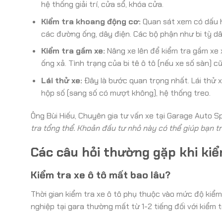
hệ thống giải trí, cửa sổ, khóa cửa.
Kiểm tra khoang động cơ:
Quan sát xem có dấu hi
các đường ống, dây điện. Các bộ phận như bi tỳ d
Kiểm tra gầm xe:
Nâng xe lên để kiểm tra gầm xe x
ống xả. Tình trạng của bi tê ô tô (nếu xe số sàn) 
Lái thử xe:
Đây là bước quan trọng nhất. Lái thử x
hộp số (sang số có mượt không), hệ thống treo.
Ông Bùi Hiếu, Chuyên gia tư vấn xe tại Garage Auto 
tra tổng thể. Khoản đầu tư nhỏ này có thể giúp bạn trá
Các câu hỏi thường gặp khi kiể
Kiểm tra xe ô tô mất bao lâu?
Thời gian kiểm tra xe ô tô phụ thuộc vào mức độ kiểm 
nghiệp tại gara thường mất từ 1-2 tiếng đối với kiểm 