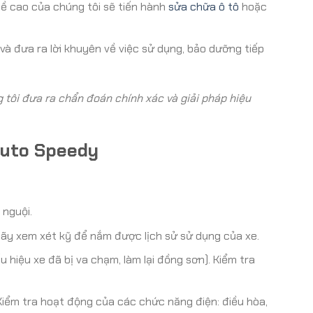
hề cao của chúng tôi sẽ tiến hành
sửa chữa ô tô
hoặc
 và đưa ra lời khuyên về việc sử dụng, bảo dưỡng tiếp
g tôi đưa ra chẩn đoán chính xác và giải pháp hiệu
Auto Speedy
 nguội.
y xem xét kỹ để nắm được lịch sử sử dụng của xe.
hiệu xe đã bị va chạm, làm lại đồng sơn). Kiểm tra
Kiểm tra hoạt động của các chức năng điện: điều hòa,