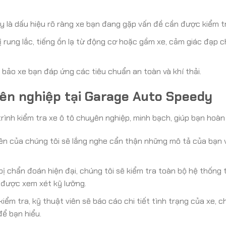
 là dấu hiệu rõ ràng xe bạn đang gặp vấn đề cần được kiểm tr
 bị rung lắc, tiếng ồn lạ từ động cơ hoặc gầm xe, cảm giác đạp
bảo xe bạn đáp ứng các tiêu chuẩn an toàn và khí thải.
yên nghiệp tại Garage Auto Speedy
ình kiểm tra xe ô tô chuyên nghiệp, minh bạch, giúp bạn hoàn
ên của chúng tôi sẽ lắng nghe cẩn thận những mô tả của bạn 
ị chẩn đoán hiện đại, chúng tôi sẽ kiểm tra toàn bộ hệ thống từ
 được xem xét kỹ lưỡng.
kiểm tra, kỹ thuật viên sẽ báo cáo chi tiết tình trạng của xe, 
để bạn hiểu.