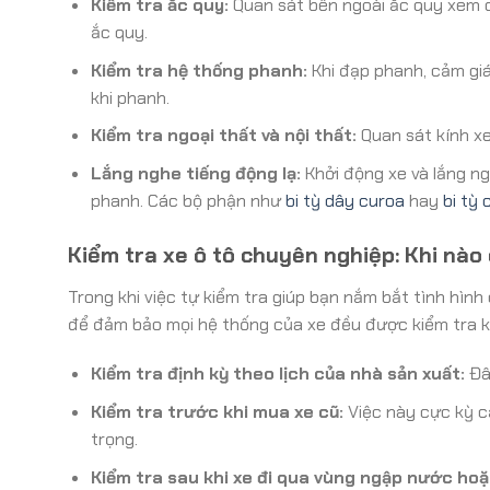
Kiểm tra ắc quy:
Quan sát bên ngoài ắc quy xem có
ắc quy.
Kiểm tra hệ thống phanh:
Khi đạp phanh, cảm giá
khi phanh.
Kiểm tra ngoại thất và nội thất:
Quan sát kính xe
Lắng nghe tiếng động lạ:
Khởi động xe và lắng n
phanh. Các bộ phận như
bi tỳ dây curoa
hay
bi tỳ
Kiểm tra xe ô tô chuyên nghiệp: Khi nà
Trong khi việc tự kiểm tra giúp bạn nắm bắt tình hìn
để đảm bảo mọi hệ thống của xe đều được kiểm tra k
Kiểm tra định kỳ theo lịch của nhà sản xuất:
Đây
Kiểm tra trước khi mua xe cũ:
Việc này cực kỳ cầ
trọng.
Kiểm tra sau khi xe đi qua vùng ngập nước ho