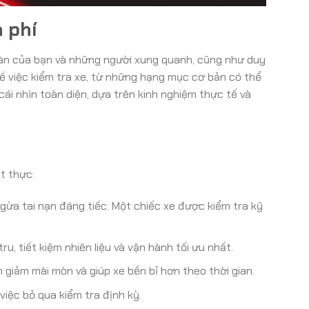
n phí
toàn của bạn và những người xung quanh, cũng như duy
về việc kiểm tra xe, từ những hạng mục cơ bản có thể
ái nhìn toàn diện, dựa trên kinh nghiệm thực tế và
t thực:
gừa tai nạn đáng tiếc. Một chiếc xe được kiểm tra kỹ
, tiết kiệm nhiên liệu và vận hành tối ưu nhất.
giảm mài mòn và giúp xe bền bỉ hơn theo thời gian.
iệc bỏ qua kiểm tra định kỳ.