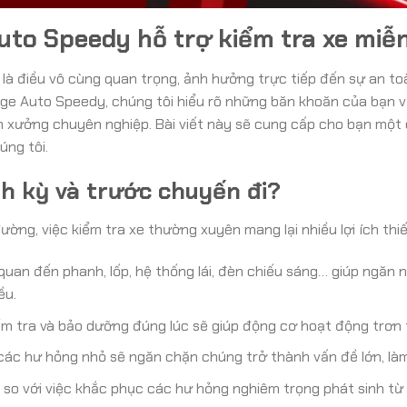
uto Speedy hỗ trợ kiểm tra xe miễ
 là điều vô cùng quan trọng, ảnh hưởng trực tiếp đến sự an 
Garage Auto Speedy, chúng tôi hiểu rõ những băn khoăn của bạn 
 xưởng chuyên nghiệp. Bài viết này sẽ cung cấp cho bạn một c
úng tôi.
nh kỳ và trước chuyến đi?
ường, việc kiểm tra xe thường xuyên mang lại nhiều lợi ích thiế
quan đến phanh, lốp, hệ thống lái, đèn chiếu sáng… giúp ngăn n
ều.
 tra và bảo dưỡng đúng lúc sẽ giúp động cơ hoạt động trơn tru
ác hư hỏng nhỏ sẽ ngăn chặn chúng trở thành vấn đề lớn, làm 
so với việc khắc phục các hư hỏng nghiêm trọng phát sinh từ v