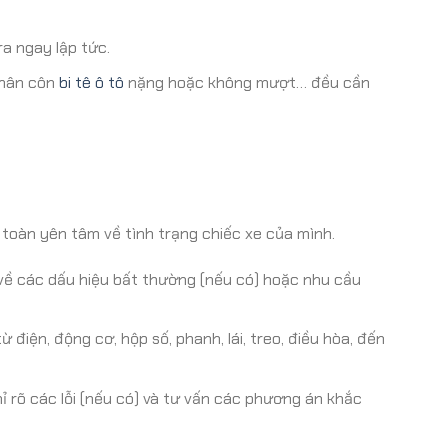
a ngay lập tức.
 chân côn
bi tê ô tô
nặng hoặc không mượt… đều cần
 toàn yên tâm về tình trạng chiếc xe của mình.
về các dấu hiệu bất thường (nếu có) hoặc nhu cầu
 điện, động cơ, hộp số, phanh, lái, treo, điều hòa, đến
chỉ rõ các lỗi (nếu có) và tư vấn các phương án khắc