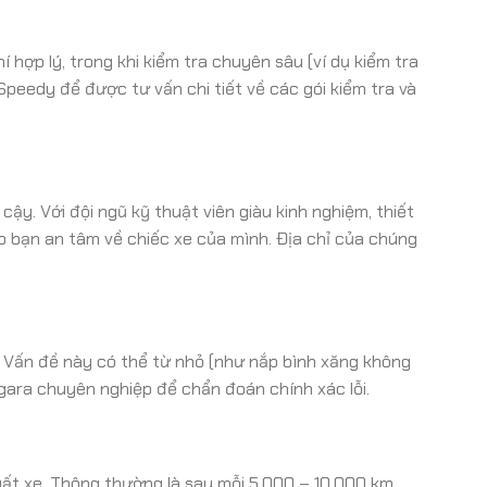
í hợp lý, trong khi kiểm tra chuyên sâu (ví dụ kiểm tra
 Speedy để được tư vấn chi tiết về các gói kiểm tra và
ậy. Với đội ngũ kỹ thuật viên giàu kinh nghiệm, thiết
úp bạn an tâm về chiếc xe của mình. Địa chỉ của chúng
ề. Vấn đề này có thể từ nhỏ (như nắp bình xăng không
 gara chuyên nghiệp để chẩn đoán chính xác lỗi.
uất xe. Thông thường là sau mỗi 5.000 – 10.000 km