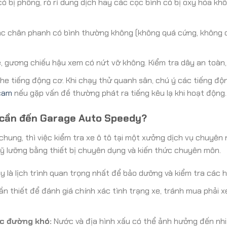
 bị phồng, rò rỉ dung dịch hay các cọc bình có bị oxy hóa khô
c chân phanh có bình thường không (không quá cứng, không qu
, gương chiếu hậu xem có nứt vỡ không. Kiểm tra dây an toàn,
ghe tiếng động cơ. Khi chạy thử quanh sân, chú ý các tiếng đ
 cam
nếu gặp vấn đề thường phát ra tiếng kêu lạ khi hoạt động.
o cần đến Garage Auto Speedy?
h chung, thì việc kiểm tra xe ô tô tại một xưởng dịch vụ chuyê
ỹ lưỡng bằng thiết bị chuyên dụng và kiến thức chuyên môn.
 là lịch trình quan trọng nhất để bảo dưỡng và kiểm tra các
n thiết để đánh giá chính xác tình trạng xe, tránh mua phải xe
ặc đường khó:
Nước và địa hình xấu có thể ảnh hưởng đến nhi