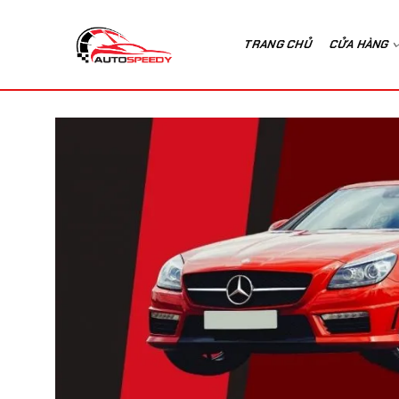
Bỏ
qua
TRANG CHỦ
CỬA HÀNG
nội
dung