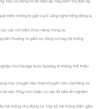
ng. Nếu có đồng hồ đo điện áp, hãy kiểm tra điện áp
á mềm, không bị giật cục). Lắng nghe tiếng động lạ
 còi, các nút bấm chức năng trong xe.
ộng bất thường từ gầm xe, động cơ hay hệ thống
n nghiệp như Garage Auto Speedy là không thể thiếu
 hạng mục chuyên sâu theo khuyến cáo của hãng xe.
 tai nạn, thủy kích hoặc có các lỗi tiềm ẩn nghiêm
ều hệ thống như động cơ, hộp số, hệ thống điện, gầm