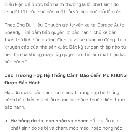
Điều kiện để được bảo hành thường là lỗi phát sinh do
khuyết tật của nhà sản xuất, lỗi vật liệu hoặc lỗi lắp ráp.
Theo Ông Bùi Hiếu, Chuyên gia tư vấn xe tại Garage Auto
Speedy, “Để đảm bảo quyền lợi bảo hành, chủ xe cần
tuân thủ lịch bảo dưỡng định kỳ và sử dụng xe đúng theo
khuyến cáo của nhà sản xuất. Bất kỳ sự can thiệp nào từ
bên thứ ba không được ủy quyền có thể làm mất hiệu lực
bảo hành.”
Các Trường Hợp Hệ Thống Cảnh Báo Điểm Mù KHÔNG
Được Bảo Hành
Mặc dù được bảo hành, có nhiều trường hợp hệ thống
cảnh báo điểm mù bị lỗi nhưng lại không thuộc diện được
bảo hành:
Hư hỏng do tai nạn hoặc va chạm:
Bất kỳ lỗi nào
phát sinh do xe bị va chạm, móp méo, hoặc hỏng hóc