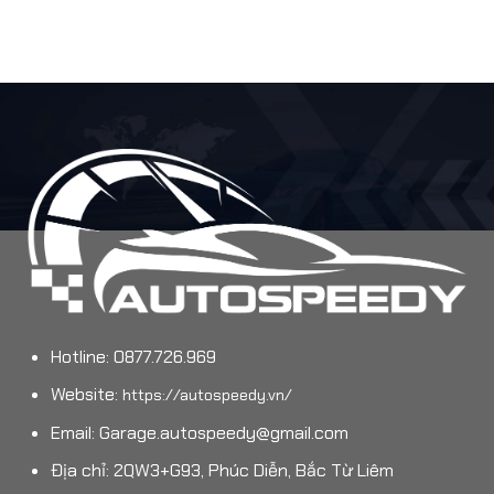
Hotline: 0877.726.969
Website:
https://autospeedy.vn/
Email:
Garage.autospeedy@gmail.com
Địa chỉ: 2QW3+G93, Phúc Diễn, Bắc Từ Liêm