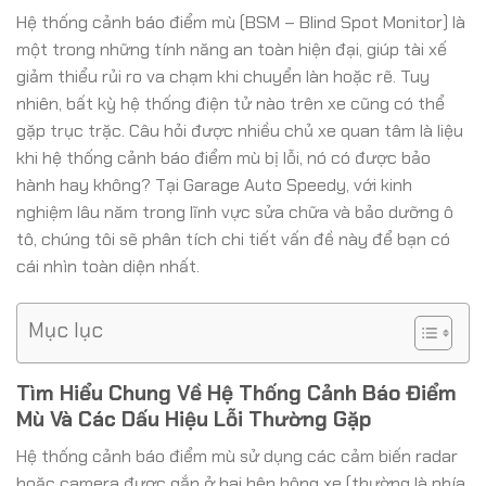
Hệ thống cảnh báo điểm mù (BSM – Blind Spot Monitor) là
một trong những tính năng an toàn hiện đại, giúp tài xế
giảm thiểu rủi ro va chạm khi chuyển làn hoặc rẽ. Tuy
nhiên, bất kỳ hệ thống điện tử nào trên xe cũng có thể
gặp trục trặc. Câu hỏi được nhiều chủ xe quan tâm là liệu
khi hệ thống cảnh báo điểm mù bị lỗi, nó có được bảo
hành hay không? Tại Garage Auto Speedy, với kinh
nghiệm lâu năm trong lĩnh vực sửa chữa và bảo dưỡng ô
tô, chúng tôi sẽ phân tích chi tiết vấn đề này để bạn có
cái nhìn toàn diện nhất.
Mục lục
Tìm Hiểu Chung Về Hệ Thống Cảnh Báo Điểm
Mù Và Các Dấu Hiệu Lỗi Thường Gặp
Hệ thống cảnh báo điểm mù sử dụng các cảm biến radar
hoặc camera được gắn ở hai bên hông xe (thường là phía