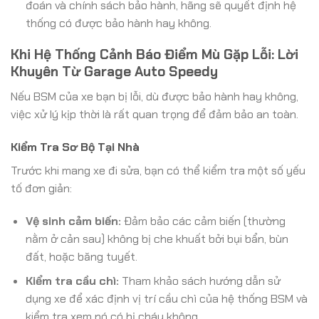
đoán và chính sách bảo hành, hãng sẽ quyết định hệ
thống có được bảo hành hay không.
Khi Hệ Thống Cảnh Báo Điểm Mù Gặp Lỗi: Lời
Khuyên Từ Garage Auto Speedy
Nếu BSM của xe bạn bị lỗi, dù được bảo hành hay không,
việc xử lý kịp thời là rất quan trọng để đảm bảo an toàn.
Kiểm Tra Sơ Bộ Tại Nhà
Trước khi mang xe đi sửa, bạn có thể kiểm tra một số yếu
tố đơn giản:
Vệ sinh cảm biến:
Đảm bảo các cảm biến (thường
nằm ở cản sau) không bị che khuất bởi bụi bẩn, bùn
đất, hoặc băng tuyết.
Kiểm tra cầu chì:
Tham khảo sách hướng dẫn sử
dụng xe để xác định vị trí cầu chì của hệ thống BSM và
kiểm tra xem nó có bị cháy không.