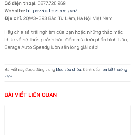
Số điện thoại:
0877.726.969
Website:
https://autospeedy.vn/
Địa chỉ:
2QW3+G93 Bắc Từ Liêm, Hà Nội, Việt Nam
Hãy chia sẻ trải nghiệm của bạn hoặc những thắc mắc
khác về hệ thống cảnh báo điểm mù dưới phần bình luận,
Garage Auto Speedy luôn sẵn lòng giải đáp!
Bài viết này được đăng trong
Mẹo sửa chữa
. Đánh dấu
liên kết thường
trực
.
BÀI VIẾT LIÊN QUAN