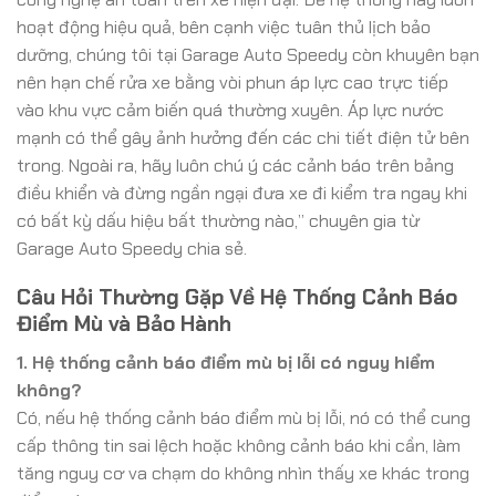
hoạt động hiệu quả, bên cạnh việc tuân thủ lịch bảo
dưỡng, chúng tôi tại Garage Auto Speedy còn khuyên bạn
nên hạn chế rửa xe bằng vòi phun áp lực cao trực tiếp
vào khu vực cảm biến quá thường xuyên. Áp lực nước
mạnh có thể gây ảnh hưởng đến các chi tiết điện tử bên
trong. Ngoài ra, hãy luôn chú ý các cảnh báo trên bảng
điều khiển và đừng ngần ngại đưa xe đi kiểm tra ngay khi
có bất kỳ dấu hiệu bất thường nào,” chuyên gia từ
Garage Auto Speedy chia sẻ.
Câu Hỏi Thường Gặp Về Hệ Thống Cảnh Báo
Điểm Mù và Bảo Hành
1. Hệ thống cảnh báo điểm mù bị lỗi có nguy hiểm
không?
Có, nếu hệ thống cảnh báo điểm mù bị lỗi, nó có thể cung
cấp thông tin sai lệch hoặc không cảnh báo khi cần, làm
tăng nguy cơ va chạm do không nhìn thấy xe khác trong