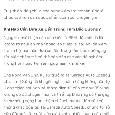
Tuy nhiên, đây chỉ là các bước kiểm tra cơ bản. Các lỗi
phức tạp hơn cần được chẩn đoán bởi chuyên gia.
Khi Nào Cần Đưa Xe Đến Trung Tâm Bảo Dưỡng?
Ngay khi phát hiện các dấu hiệu lỗi BSM, đặc biệt là lỗi
không rõ nguyên nhân hoặc lặp đi lặp lại sau khi đã kiểm
tra sơ bộ, bạn nên đưa xe đến trung tâm bảo dưỡng uy
tín. Việc chậm trễ có thể dẫn đến các vấn đề nghiêm
trọng hơn hoặc tiềm ẩn nguy hiểm khi lái xe.
Ông Nông Văn Linh, Kỹ sư trưởng tại Garage Auto Speedy,
chia sẻ: “Chúng tôi khuyến nghị khách hàng không nên tự
ý can thiệp sâu vào hệ thống điện tử của xe như BSM nếu
không có đủ chuyên môn và thiết bị. Điều này có thể gây
ra hư hỏng nặng hơn, thậm chí ảnh hưởng đến các hệ
thống khác của xe. Tại Garage Auto Speedy, chúng tôi sở
hữu đội ngũ kỹ thuật viên giàu kinh nghiệm cùng các thiết