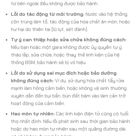
từ bên ngoài đều không được bảo hành.
Lỗi do tác động từ môi trường:
Nước vào hệ thống,
côn trùng làm tổ, tác động của hóa chất ăn mòn, hoặc
hư hại do thiên tai (lũ lụt, sét đánh).
Tự ý can thiệp hoặc sửa chữa không đúng cách:
Nếu bạn hoặc một gara không được ủy quyền tự ý
tháo lắp, sửa chữa, hoặc thay thế linh kiện của hệ
thống BSM, bảo hành sẽ bị vô hiệu.
Lỗi do sử dụng sai mục đích hoặc bảo dưỡng
không đúng cách:
Ví dụ, sử dụng hóa chất tẩy rửa
mạnh làm hỏng cảm biến, hoặc không vệ sinh thường
xuyên dẫn đến bụi bẩn, bùn đất bám vào làm cản trở
hoạt động của cảm biến.
Hao mòn tự nhiên:
Các linh kiện điện tử cũng có tuổi
thọ nhất định. Nếu lỗi phát sinh sau thời gian bảo hành
hoặc do hao mòn tự nhiên sau một quãng đường dài,