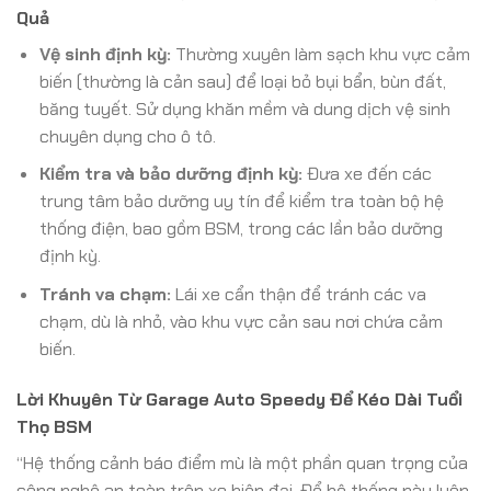
Quả
Vệ sinh định kỳ:
Thường xuyên làm sạch khu vực cảm
biến (thường là cản sau) để loại bỏ bụi bẩn, bùn đất,
băng tuyết. Sử dụng khăn mềm và dung dịch vệ sinh
chuyên dụng cho ô tô.
Kiểm tra và bảo dưỡng định kỳ:
Đưa xe đến các
trung tâm bảo dưỡng uy tín để kiểm tra toàn bộ hệ
thống điện, bao gồm BSM, trong các lần bảo dưỡng
định kỳ.
Tránh va chạm:
Lái xe cẩn thận để tránh các va
chạm, dù là nhỏ, vào khu vực cản sau nơi chứa cảm
biến.
Lời Khuyên Từ Garage Auto Speedy Để Kéo Dài Tuổi
Thọ BSM
“Hệ thống cảnh báo điểm mù là một phần quan trọng của
công nghệ an toàn trên xe hiện đại. Để hệ thống này luôn