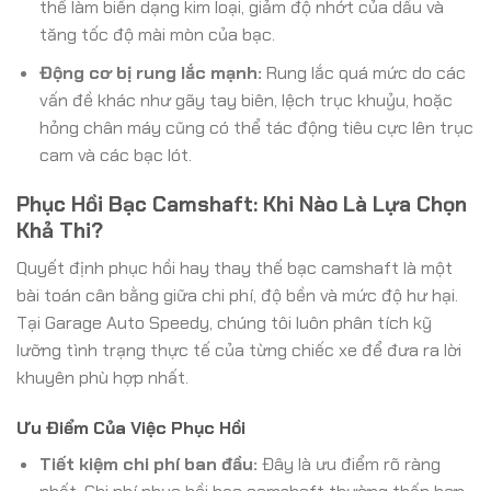
thể làm biến dạng kim loại, giảm độ nhớt của dầu và
tăng tốc độ mài mòn của bạc.
Động cơ bị rung lắc mạnh:
Rung lắc quá mức do các
vấn đề khác như gãy tay biên, lệch trục khuỷu, hoặc
hỏng chân máy cũng có thể tác động tiêu cực lên trục
cam và các bạc lót.
Phục Hồi Bạc Camshaft: Khi Nào Là Lựa Chọn
Khả Thi?
Quyết định phục hồi hay thay thế bạc camshaft là một
bài toán cân bằng giữa chi phí, độ bền và mức độ hư hại.
Tại Garage Auto Speedy, chúng tôi luôn phân tích kỹ
lưỡng tình trạng thực tế của từng chiếc xe để đưa ra lời
khuyên phù hợp nhất.
Ưu Điểm Của Việc Phục Hồi
Tiết kiệm chi phí ban đầu:
Đây là ưu điểm rõ ràng