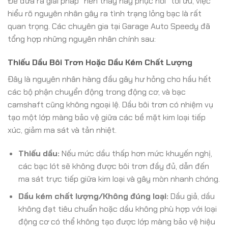
Để đưa ra giải pháp “nên thay hay phục hồi” tối ưu, việc
hiểu rõ nguyên nhân gây ra tình trạng lỏng bạc là rất
quan trọng. Các chuyên gia tại Garage Auto Speedy đã
tổng hợp những nguyên nhân chính sau:
Thiếu Dầu Bôi Trơn Hoặc Dầu Kém Chất Lượng
Đây là nguyên nhân hàng đầu gây hư hỏng cho hầu hết
các bộ phận chuyển động trong động cơ, và bạc
camshaft cũng không ngoại lệ. Dầu bôi trơn có nhiệm vụ
tạo một lớp màng bảo vệ giữa các bề mặt kim loại tiếp
xúc, giảm ma sát và tản nhiệt.
Thiếu dầu:
Nếu mức dầu thấp hơn mức khuyến nghị,
các bạc lót sẽ không được bôi trơn đầy đủ, dẫn đến
ma sát trực tiếp giữa kim loại và gây mòn nhanh chóng.
Dầu kém chất lượng/Không đúng loại:
Dầu giả, dầu
không đạt tiêu chuẩn hoặc dầu không phù hợp với loại
động cơ có thể không tạo được lớp màng bảo vệ hiệu