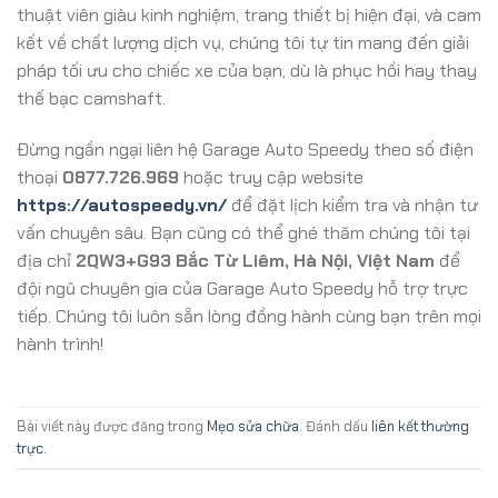
thuật viên giàu kinh nghiệm, trang thiết bị hiện đại, và cam
kết về chất lượng dịch vụ, chúng tôi tự tin mang đến giải
pháp tối ưu cho chiếc xe của bạn, dù là phục hồi hay thay
thế bạc camshaft.
Đừng ngần ngại liên hệ Garage Auto Speedy theo số điện
thoại
0877.726.969
hoặc truy cập website
https://autospeedy.vn/
để đặt lịch kiểm tra và nhận tư
vấn chuyên sâu. Bạn cũng có thể ghé thăm chúng tôi tại
địa chỉ
2QW3+G93 Bắc Từ Liêm, Hà Nội, Việt Nam
để
đội ngũ chuyên gia của Garage Auto Speedy hỗ trợ trực
tiếp. Chúng tôi luôn sẵn lòng đồng hành cùng bạn trên mọi
hành trình!
Bài viết này được đăng trong
Mẹo sửa chữa
. Đánh dấu
liên kết thường
trực
.