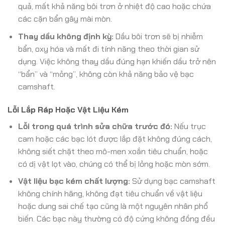
quả, mất khả năng bôi trơn ở nhiệt độ cao hoặc chứa
các cặn bẩn gây mài mòn.
Thay dầu không định kỳ:
Dầu bôi trơn sẽ bị nhiễm
bẩn, oxy hóa và mất đi tính năng theo thời gian sử
dụng. Việc không thay dầu đúng hạn khiến dầu trở nên
“bẩn” và “mỏng”, không còn khả năng bảo vệ bạc
camshaft.
Lỗi Lắp Ráp Hoặc Vật Liệu Kém
Lỗi trong quá trình sửa chữa trước đó:
Nếu trục
cam hoặc các bạc lót được lắp đặt không đúng cách,
không siết chặt theo mô-men xoắn tiêu chuẩn, hoặc
có dị vật lọt vào, chúng có thể bị lỏng hoặc mòn sớm.
Vật liệu bạc kém chất lượng:
Sử dụng bạc camshaft
không chính hãng, không đạt tiêu chuẩn về vật liệu
hoặc dung sai chế tạo cũng là một nguyên nhân phổ
biến. Các bạc này thường có độ cứng không đồng đều