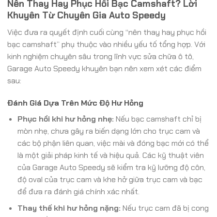
Nên Thay Hay Phục Hồi Bạc Camshaft? Lời
Khuyên Từ Chuyên Gia Auto Speedy
Việc đưa ra quyết định cuối cùng “nên thay hay phục hồi
bạc camshaft” phụ thuộc vào nhiều yếu tố tổng hợp. Với
kinh nghiệm chuyên sâu trong lĩnh vực sửa chữa ô tô,
Garage Auto Speedy khuyên bạn nên xem xét các điểm
sau:
Đánh Giá Dựa Trên Mức Độ Hư Hỏng
Phục hồi khi hư hỏng nhẹ:
Nếu bạc camshaft chỉ bị
mòn nhẹ, chưa gây ra biến dạng lớn cho trục cam và
các bộ phận liên quan, việc mài và đóng bạc mới có thể
là một giải pháp kinh tế và hiệu quả. Các kỹ thuật viên
của Garage Auto Speedy sẽ kiểm tra kỹ lưỡng độ côn,
độ oval của trục cam và khe hở giữa trục cam và bạc
để đưa ra đánh giá chính xác nhất.
Thay thế khi hư hỏng nặng:
Nếu trục cam đã bị cong