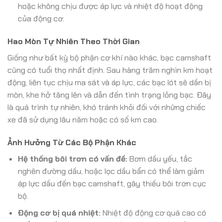
hoặc không chịu được áp lực và nhiệt độ hoạt động
của động cơ.
Hao Mòn Tự Nhiên Theo Thời Gian
Giống như bất kỳ bộ phận cơ khí nào khác, bạc camshaft
cũng có tuổi thọ nhất định. Sau hàng trăm nghìn km hoạt
động, liên tục chịu ma sát và áp lực, các bạc lót sẽ dần bị
mòn, khe hở tăng lên và dẫn đến tình trạng lỏng bạc. Đây
là quá trình tự nhiên, khó tránh khỏi đối với những chiếc
xe đã sử dụng lâu năm hoặc có số km cao.
Ảnh Hưởng Từ Các Bộ Phận Khác
Hệ thống bôi trơn có vấn đề:
Bơm dầu yếu, tắc
nghẽn đường dầu, hoặc lọc dầu bẩn có thể làm giảm
áp lực dầu đến bạc camshaft, gây thiếu bôi trơn cục
bộ.
Động cơ bị quá nhiệt:
Nhiệt độ động cơ quá cao có