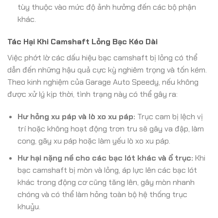
tùy thuộc vào mức độ ảnh hưởng đến các bộ phận
khác.
Tác Hại Khi Camshaft Lỏng Bạc Kéo Dài
Việc phớt lờ các dấu hiệu bạc camshaft bị lỏng có thể
dẫn đến những hậu quả cực kỳ nghiêm trọng và tốn kém.
Theo kinh nghiệm của Garage Auto Speedy, nếu không
được xử lý kịp thời, tình trạng này có thể gây ra:
Hư hỏng xu páp và lò xo xu páp:
Trục cam bị lệch vị
trí hoặc không hoạt động trơn tru sẽ gây va đập, làm
cong, gãy xu páp hoặc làm yếu lò xo xu páp.
Hư hại nặng nề cho các bạc lót khác và ổ trục:
Khi
bạc camshaft bị mòn và lỏng, áp lực lên các bạc lót
khác trong động cơ cũng tăng lên, gây mòn nhanh
chóng và có thể làm hỏng toàn bộ hệ thống trục
khuỷu.