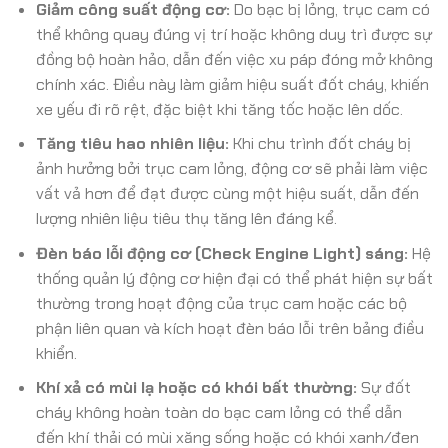
Giảm công suất động cơ:
Do bạc bị lỏng, trục cam có
thể không quay đúng vị trí hoặc không duy trì được sự
đồng bộ hoàn hảo, dẫn đến việc xu páp đóng mở không
chính xác. Điều này làm giảm hiệu suất đốt cháy, khiến
xe yếu đi rõ rệt, đặc biệt khi tăng tốc hoặc lên dốc.
Tăng tiêu hao nhiên liệu:
Khi chu trình đốt cháy bị
ảnh hưởng bởi trục cam lỏng, động cơ sẽ phải làm việc
vất vả hơn để đạt được cùng một hiệu suất, dẫn đến
lượng nhiên liệu tiêu thụ tăng lên đáng kể.
Đèn báo lỗi động cơ (Check Engine Light) sáng:
Hệ
thống quản lý động cơ hiện đại có thể phát hiện sự bất
thường trong hoạt động của trục cam hoặc các bộ
phận liên quan và kích hoạt đèn báo lỗi trên bảng điều
khiển.
Khí xả có mùi lạ hoặc có khói bất thường:
Sự đốt
cháy không hoàn toàn do bạc cam lỏng có thể dẫn
đến khí thải có mùi xăng sống hoặc có khói xanh/đen