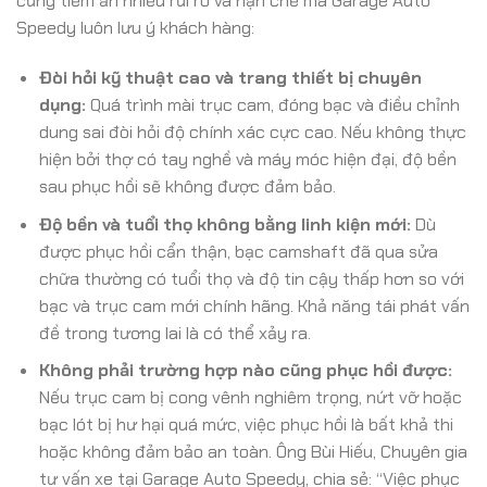
cũng tiềm ẩn nhiều rủi ro và hạn chế mà Garage Auto
Speedy luôn lưu ý khách hàng:
Đòi hỏi kỹ thuật cao và trang thiết bị chuyên
dụng:
Quá trình mài trục cam, đóng bạc và điều chỉnh
dung sai đòi hỏi độ chính xác cực cao. Nếu không thực
hiện bởi thợ có tay nghề và máy móc hiện đại, độ bền
sau phục hồi sẽ không được đảm bảo.
Độ bền và tuổi thọ không bằng linh kiện mới:
Dù
được phục hồi cẩn thận, bạc camshaft đã qua sửa
chữa thường có tuổi thọ và độ tin cậy thấp hơn so với
bạc và trục cam mới chính hãng. Khả năng tái phát vấn
đề trong tương lai là có thể xảy ra.
Không phải trường hợp nào cũng phục hồi được:
Nếu trục cam bị cong vênh nghiêm trọng, nứt vỡ hoặc
bạc lót bị hư hại quá mức, việc phục hồi là bất khả thi
hoặc không đảm bảo an toàn. Ông Bùi Hiếu, Chuyên gia
tư vấn xe tại Garage Auto Speedy, chia sẻ: “Việc phục