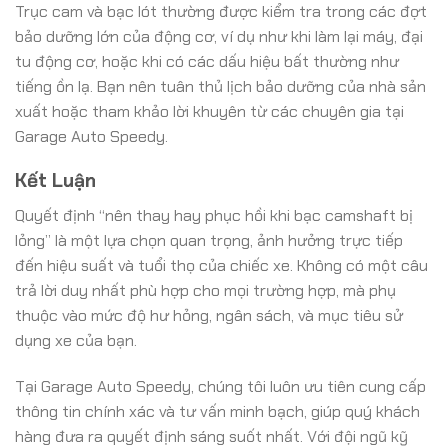
Trục cam và bạc lót thường được kiểm tra trong các đợt
bảo dưỡng lớn của động cơ, ví dụ như khi làm lại máy, đại
tu động cơ, hoặc khi có các dấu hiệu bất thường như
tiếng ồn lạ. Bạn nên tuân thủ lịch bảo dưỡng của nhà sản
xuất hoặc tham khảo lời khuyên từ các chuyên gia tại
Garage Auto Speedy.
Kết Luận
Quyết định “nên thay hay phục hồi khi bạc camshaft bị
lỏng” là một lựa chọn quan trọng, ảnh hưởng trực tiếp
đến hiệu suất và tuổi thọ của chiếc xe. Không có một câu
trả lời duy nhất phù hợp cho mọi trường hợp, mà phụ
thuộc vào mức độ hư hỏng, ngân sách, và mục tiêu sử
dụng xe của bạn.
Tại Garage Auto Speedy, chúng tôi luôn ưu tiên cung cấp
thông tin chính xác và tư vấn minh bạch, giúp quý khách
hàng đưa ra quyết định sáng suốt nhất. Với đội ngũ kỹ