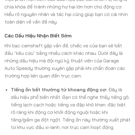
chìa khóa để tránh những hư hại lớn hơn cho động cơ.
Hiểu rõ nguyên nhân và tác hại cũng giúp bạn có cái nhìn
toàn diện về vấn đề này.
Các Dấu Hiệu Nhận Biết Sớm
Khi bạc camshaft gặp vấn đề, chiếc xe của bạn sẽ bắt
đầu “kêu cứu” bằng nhiều cách khác nhau. Dưới đây là
những dấu hiệu mà đội ngũ kỹ thuật viên của Garage
Auto Speedy thường xuyên gặp phải khi chẩn đoán các
trường hợp liên quan đến trục cam:
Tiếng ồn bất thường từ khoang động cơ:
Đây là
dấu hiệu phổ biến nhất. Bạn có thể nghe thấy tiếng gõ,
tiếng lạch cạch hoặc tiếng va đập khô khan, đặc biệt
rõ ràng khi động cơ khởi động nguội hoặc khi
tăng/giảm ga đột ngột. Tiếng ồn này thường xuất phát
từ khu vực đầu xi-lanh, nơi trục cam hoạt động.