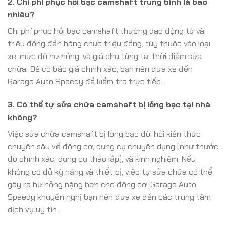
2. Chi phí phục hồi bạc camshaft trung bình là bao
nhiêu?
Chi phí phục hồi bạc camshaft thường dao động từ vài
triệu đồng đến hàng chục triệu đồng, tùy thuộc vào loại
xe, mức độ hư hỏng, và giá phụ tùng tại thời điểm sửa
chữa. Để có báo giá chính xác, bạn nên đưa xe đến
Garage Auto Speedy để kiểm tra trực tiếp.
3. Có thể tự sửa chữa camshaft bị lỏng bạc tại nhà
không?
Việc sửa chữa camshaft bị lỏng bạc đòi hỏi kiến thức
chuyên sâu về động cơ, dụng cụ chuyên dụng (như thước
đo chính xác, dụng cụ tháo lắp), và kinh nghiệm. Nếu
không có đủ kỹ năng và thiết bị, việc tự sửa chữa có thể
gây ra hư hỏng nặng hơn cho động cơ. Garage Auto
Speedy khuyến nghị bạn nên đưa xe đến các trung tâm
dịch vụ uy tín.