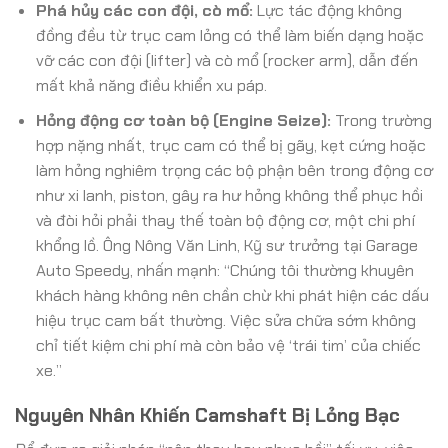
Phá hủy các con đội, cò mổ:
Lực tác động không
đồng đều từ trục cam lỏng có thể làm biến dạng hoặc
vỡ các con đội (lifter) và cò mổ (rocker arm), dẫn đến
mất khả năng điều khiển xu páp.
Hỏng động cơ toàn bộ (Engine Seize):
Trong trường
hợp nặng nhất, trục cam có thể bị gãy, kẹt cứng hoặc
làm hỏng nghiêm trọng các bộ phận bên trong động cơ
như xi lanh, piston, gây ra hư hỏng không thể phục hồi
và đòi hỏi phải thay thế toàn bộ động cơ, một chi phí
khổng lồ. Ông Nông Văn Linh, Kỹ sư trưởng tại Garage
Auto Speedy, nhấn mạnh: “Chúng tôi thường khuyên
khách hàng không nên chần chừ khi phát hiện các dấu
hiệu trục cam bất thường. Việc sửa chữa sớm không
chỉ tiết kiệm chi phí mà còn bảo vệ ‘trái tim’ của chiếc
xe.”
Nguyên Nhân Khiến Camshaft Bị Lỏng Bạc