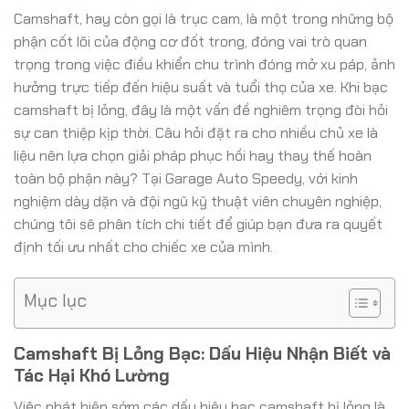
Camshaft, hay còn gọi là trục cam, là một trong những bộ
phận cốt lõi của động cơ đốt trong, đóng vai trò quan
trọng trong việc điều khiển chu trình đóng mở xu páp, ảnh
hưởng trực tiếp đến hiệu suất và tuổi thọ của xe. Khi bạc
camshaft bị lỏng, đây là một vấn đề nghiêm trọng đòi hỏi
sự can thiệp kịp thời. Câu hỏi đặt ra cho nhiều chủ xe là
liệu nên lựa chọn giải pháp phục hồi hay thay thế hoàn
toàn bộ phận này? Tại Garage Auto Speedy, với kinh
nghiệm dày dặn và đội ngũ kỹ thuật viên chuyên nghiệp,
chúng tôi sẽ phân tích chi tiết để giúp bạn đưa ra quyết
định tối ưu nhất cho chiếc xe của mình.
Mục lục
Camshaft Bị Lỏng Bạc: Dấu Hiệu Nhận Biết và
Tác Hại Khó Lường
Việc phát hiện sớm các dấu hiệu bạc camshaft bị lỏng là