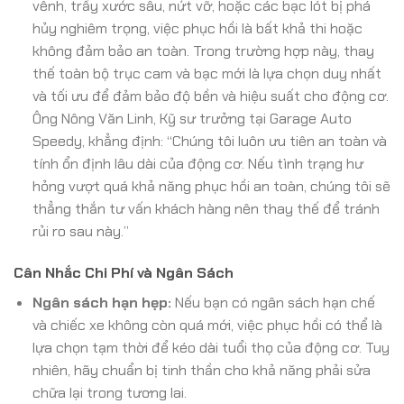
vênh, trầy xước sâu, nứt vỡ, hoặc các bạc lót bị phá
hủy nghiêm trọng, việc phục hồi là bất khả thi hoặc
không đảm bảo an toàn. Trong trường hợp này, thay
thế toàn bộ trục cam và bạc mới là lựa chọn duy nhất
và tối ưu để đảm bảo độ bền và hiệu suất cho động cơ.
Ông Nông Văn Linh, Kỹ sư trưởng tại Garage Auto
Speedy, khẳng định: “Chúng tôi luôn ưu tiên an toàn và
tính ổn định lâu dài của động cơ. Nếu tình trạng hư
hỏng vượt quá khả năng phục hồi an toàn, chúng tôi sẽ
thẳng thắn tư vấn khách hàng nên thay thế để tránh
rủi ro sau này.”
Cân Nhắc Chi Phí và Ngân Sách
Ngân sách hạn hẹp:
Nếu bạn có ngân sách hạn chế
và chiếc xe không còn quá mới, việc phục hồi có thể là
lựa chọn tạm thời để kéo dài tuổi thọ của động cơ. Tuy
nhiên, hãy chuẩn bị tinh thần cho khả năng phải sửa
chữa lại trong tương lai.