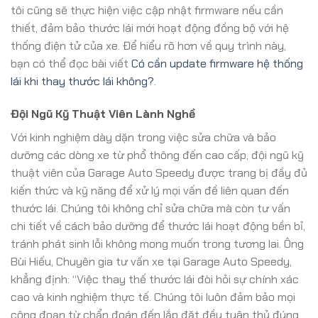
tôi cũng sẽ thực hiện việc cập nhật firmware nếu cần
thiết, đảm bảo thước lái mới hoạt động đồng bộ với hệ
thống điện tử của xe. Để hiểu rõ hơn về quy trình này,
bạn có thể đọc bài viết
Có cần update firmware hệ thống
lái khi thay thước lái không?
.
Đội Ngũ Kỹ Thuật Viên Lành Nghề
Với kinh nghiệm dày dặn trong việc sửa chữa và bảo
dưỡng các dòng xe từ phổ thông đến cao cấp, đội ngũ kỹ
thuật viên của Garage Auto Speedy được trang bị đầy đủ
kiến thức và kỹ năng để xử lý mọi vấn đề liên quan đến
thước lái. Chúng tôi không chỉ sửa chữa mà còn tư vấn
chi tiết về cách bảo dưỡng để thước lái hoạt động bền bỉ,
tránh phát sinh lỗi không mong muốn trong tương lai. Ông
Bùi Hiếu, Chuyên gia tư vấn xe tại Garage Auto Speedy,
khẳng định: “Việc thay thế thước lái đòi hỏi sự chính xác
cao và kinh nghiệm thực tế. Chúng tôi luôn đảm bảo mọi
công đoạn từ chẩn đoán đến lắp đặt đều tuân thủ đúng