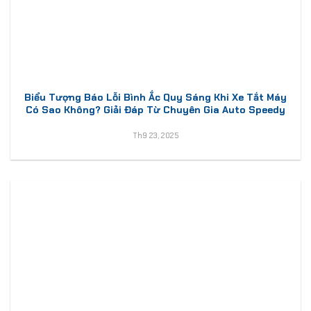
Biểu Tượng Báo Lỗi Bình Ắc Quy Sáng Khi Xe Tắt Máy
Có Sao Không? Giải Đáp Từ Chuyên Gia Auto Speedy
Th9 23, 2025