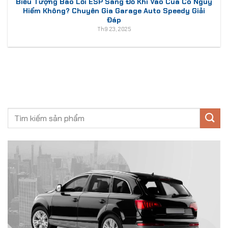
Biểu Tượng Báo Lỗi ESP Sáng Đỏ Khi Vào Cua Có Nguy
Hiểm Không? Chuyên Gia Garage Auto Speedy Giải
Đáp
Th9 23, 2025