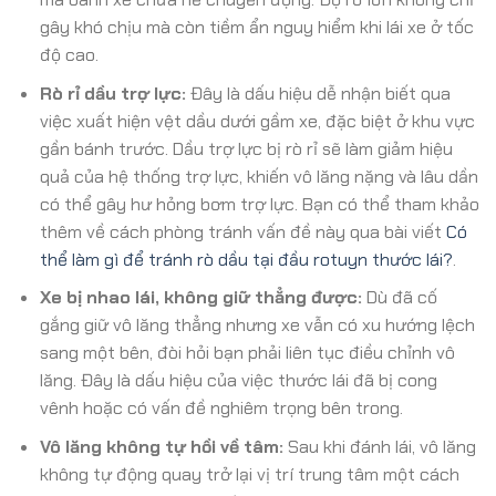
gây khó chịu mà còn tiềm ẩn nguy hiểm khi lái xe ở tốc
độ cao.
Rò rỉ dầu trợ lực:
Đây là dấu hiệu dễ nhận biết qua
việc xuất hiện vệt dầu dưới gầm xe, đặc biệt ở khu vực
gần bánh trước. Dầu trợ lực bị rò rỉ sẽ làm giảm hiệu
quả của hệ thống trợ lực, khiến vô lăng nặng và lâu dần
có thể gây hư hỏng bơm trợ lực. Bạn có thể tham khảo
thêm về cách phòng tránh vấn đề này qua bài viết
Có
thể làm gì để tránh rò dầu tại đầu rotuyn thước lái?
.
Xe bị nhao lái, không giữ thẳng được:
Dù đã cố
gắng giữ vô lăng thẳng nhưng xe vẫn có xu hướng lệch
sang một bên, đòi hỏi bạn phải liên tục điều chỉnh vô
lăng. Đây là dấu hiệu của việc thước lái đã bị cong
vênh hoặc có vấn đề nghiêm trọng bên trong.
Vô lăng không tự hồi về tâm:
Sau khi đánh lái, vô lăng
không tự động quay trở lại vị trí trung tâm một cách