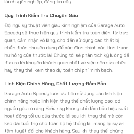
lái chuyên nghiệp, đáng tin cậy.
Quy Trình Kiểm Tra Chuyên Sâu
Đội ngũ kỹ thuật viên giàu kinh nghiệm của Garage Auto
Speedy sẽ thực hiện quy trình kiểm tra toàn diện, từ trực
quan, cảm nhận vô lăng, cho đến sử dụng các thiết bị
chẩn đoán chuyên dụng để xác định chính xác tình trạng
hư hỏng của thước lái. Chúng tôi sẽ phân tích kỹ lưỡng để
đưa ra lời khuyên khách quan nhất về việc nên sửa chữa
hay thay thế, kèm theo dự toán chi phí minh bạch.
Linh Kiện Chính Hãng, Chất Lượng Đảm Bảo
Garage Auto Speedy luôn ưu tiên sử dụng các linh kiện
chính hãng hoặc linh kiện thay thế chất lượng cao, có
nguồn gốc rõ ràng. Điều này không chỉ đảm bảo hiệu suất
hoạt động tối ưu của thước lái sau khi thay thế mà còn
kéo dài tuổi thọ cho toàn bộ hệ thống lái, mang lại sự an
tâm tuyệt đối cho khách hàng. Sau khi thay thế, chúng