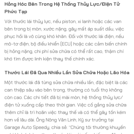
Hỏng Hóc Bên Trong Hệ Thống Thủy Lực/Điện Tử
Phức Tạp
Với thước lái thủy lực, nếu piston, xi lanh hoặc các van
bên trong bị mòn, xước nặng, gây mất áp suất dầu, việc
phục hồi là vô cùng khó khăn. Đối với thước lái điện, nếu
mô-tơ điện, bộ điều khiển (ECU) hoặc các cảm biến chính
bị hỏng nặng, chi phí sửa chữa có thể rất cao, thậm chí
khó tìm được linh kiện thay thế chính xác.
Thước Lái Đã Qua Nhiều Lần Sửa Chữa Hoặc Lão Hóa
Một thước lái đã từng sửa chữa nhiều lần, đặc biệt là các
can thiệp sâu vào bên trong, thường có tuổi thọ không
còn cao. Các chi tiết đã bị mài mòn, hệ thống thủy lực/
điện tử xuống cấp theo thời gian. Việc cố gắng sửa chữa
thêm chỉ là trì hoãn việc thay thế và có thể gây tốn kém
hơn về lâu dài. Ông Nông Văn Linh, Kỹ sư trưởng tại
Garage Auto Speedy, chia sẻ: “Chúng tôi thường khuyến