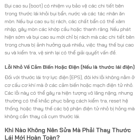
Bụi cao su (boot) có nhiệm vụ bảo vệ các chi tiết bên
trong thước lái khỏi bụi bẩn, nước và các tác nhân ăn
mòn. Nếu bụi cao su bị rách, các chất bẩn có thể xâm
nhập, gây mòn các khớp cầu hoặc thanh răng. Nếu phát
hiện sớm và bụi cao su mới chỉ bị rách mà các chi tiết bên
trong chưa bị ảnh hưởng quá nhiều, việc thay thế bụi cao
su và kiểm tra, vệ sinh lại có thể giải quyết vấn đề.
Lỗi Nhỏ Về Cảm Biến Hoặc Điện (Nếu là thước lái điện)
Đối với thước lái trợ lực điện (EPS), đôi khi lỗi không nằm ở
cơ cấu cơ khí mà ở các cảm biến hoặc mạch điện tử nhỏ.
Các lỗi này có thể gây ra hiện tượng vô lăng nặng, nhưng
thường có thể khắc phục bằng cách kiểm tra, reset hệ
thống, hoặc thay thế các bộ phận điện tử nhỏ bị hỏng mà
không cần thay cả cụm thước lái.
Khi Nào Không Nên Sửa Mà Phải Thay Thước
Lái Mới Hoàn Toàn?