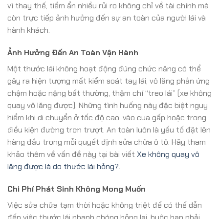
vì thay thế, tiềm ẩn nhiều rủi ro không chỉ về tài chính mà
còn trực tiếp ảnh hưởng đến sự an toàn của người lái và
hành khách.
Ảnh Hưởng Đến An Toàn Vận Hành
Một thước lái không hoạt động đúng chức năng có thể
gây ra hiện tượng mất kiểm soát tay lái, vô lăng phản ứng
chậm hoặc nặng bất thường, thậm chí “treo lái” (xe không
quay vô lăng được). Những tình huống này đặc biệt nguy
hiểm khi di chuyển ở tốc độ cao, vào cua gấp hoặc trong
điều kiện đường trơn trượt. An toàn luôn là yếu tố đặt lên
hàng đầu trong mỗi quyết định sửa chữa ô tô. Hãy tham
khảo thêm về vấn đề này tại bài viết
Xe không quay vô
lăng được là do thước lái hỏng?
.
Chi Phí Phát Sinh Không Mong Muốn
Việc sửa chữa tạm thời hoặc không triệt để có thể dẫn
đến việc thước lái nhanh chóng hỏng lại, buộc bạn phải