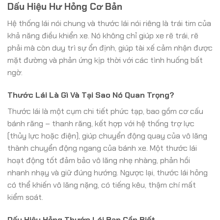
Dấu Hiệu Hư Hỏng Cơ Bản
Hệ thống lái nói chung và thước lái nói riêng là trái tim của
khả năng điều khiển xe. Nó không chỉ giúp xe rẽ trái, rẽ
phải mà còn duy trì sự ổn định, giúp tài xế cảm nhận được
mặt đường và phản ứng kịp thời với các tình huống bất
ngờ.
Thước Lái Là Gì Và Tại Sao Nó Quan Trọng?
Thước lái là một cụm chi tiết phức tạp, bao gồm cơ cấu
bánh răng – thanh răng, kết hợp với hệ thống trợ lực
(thủy lực hoặc điện), giúp chuyển động quay của vô lăng
thành chuyển động ngang của bánh xe. Một thước lái
hoạt động tốt đảm bảo vô lăng nhẹ nhàng, phản hồi
nhanh nhạy và giữ đúng hướng. Ngược lại, thước lái hỏng
có thể khiến vô lăng nặng, có tiếng kêu, thậm chí mất
kiểm soát.
Dấu Hiệu Hỏng Thước Lái Bạn Cần Biết