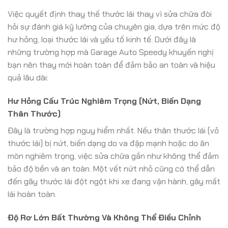
Việc quyết định thay thế thước lái thay vì sửa chữa đòi
hỏi sự đánh giá kỹ lưỡng của chuyên gia, dựa trên mức độ
hư hỏng, loại thước lái và yếu tố kinh tế. Dưới đây là
những trường hợp mà Garage Auto Speedy khuyến nghị
bạn nên thay mới hoàn toàn để đảm bảo an toàn và hiệu
quả lâu dài:
Hư Hỏng Cấu Trúc Nghiêm Trọng (Nứt, Biến Dạng
Thân Thước)
Đây là trường hợp nguy hiểm nhất. Nếu thân thước lái (vỏ
thước lái) bị nứt, biến dạng do va đập mạnh hoặc do ăn
mòn nghiêm trọng, việc sửa chữa gần như không thể đảm
bảo độ bền và an toàn. Một vết nứt nhỏ cũng có thể dẫn
đến gãy thước lái đột ngột khi xe đang vận hành, gây mất
lái hoàn toàn.
Độ Rơ Lớn Bất Thường Và Không Thể Điều Chỉnh