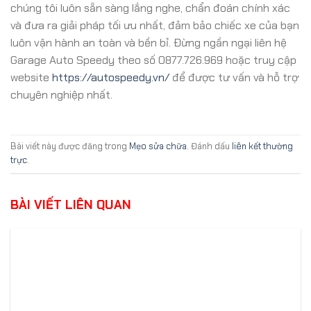
chúng tôi luôn sẵn sàng lắng nghe, chẩn đoán chính xác
và đưa ra giải pháp tối ưu nhất, đảm bảo chiếc xe của bạn
luôn vận hành an toàn và bền bỉ. Đừng ngần ngại liên hệ
Garage Auto Speedy theo số 0877.726.969 hoặc truy cập
website
https://autospeedy.vn/
để được tư vấn và hỗ trợ
chuyên nghiệp nhất.
Bài viết này được đăng trong
Mẹo sửa chữa
. Đánh dấu
liên kết thường
trực
.
BÀI VIẾT LIÊN QUAN