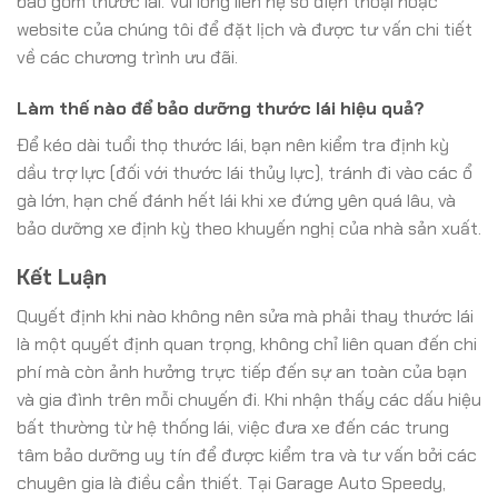
bao gồm thước lái. Vui lòng liên hệ số điện thoại hoặc
website của chúng tôi để đặt lịch và được tư vấn chi tiết
về các chương trình ưu đãi.
Làm thế nào để bảo dưỡng thước lái hiệu quả?
Để kéo dài tuổi thọ thước lái, bạn nên kiểm tra định kỳ
dầu trợ lực (đối với thước lái thủy lực), tránh đi vào các ổ
gà lớn, hạn chế đánh hết lái khi xe đứng yên quá lâu, và
bảo dưỡng xe định kỳ theo khuyến nghị của nhà sản xuất.
Kết Luận
Quyết định khi nào không nên sửa mà phải thay thước lái
là một quyết định quan trọng, không chỉ liên quan đến chi
phí mà còn ảnh hưởng trực tiếp đến sự an toàn của bạn
và gia đình trên mỗi chuyến đi. Khi nhận thấy các dấu hiệu
bất thường từ hệ thống lái, việc đưa xe đến các trung
tâm bảo dưỡng uy tín để được kiểm tra và tư vấn bởi các
chuyên gia là điều cần thiết. Tại Garage Auto Speedy,