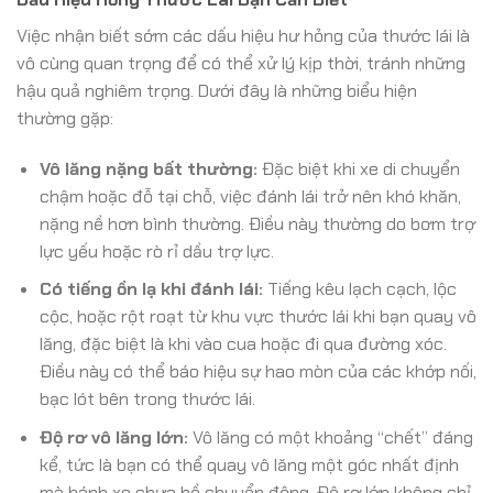
Việc nhận biết sớm các dấu hiệu hư hỏng của thước lái là
vô cùng quan trọng để có thể xử lý kịp thời, tránh những
hậu quả nghiêm trọng. Dưới đây là những biểu hiện
thường gặp:
Vô lăng nặng bất thường:
Đặc biệt khi xe di chuyển
chậm hoặc đỗ tại chỗ, việc đánh lái trở nên khó khăn,
nặng nề hơn bình thường. Điều này thường do bơm trợ
lực yếu hoặc rò rỉ dầu trợ lực.
Có tiếng ồn lạ khi đánh lái:
Tiếng kêu lạch cạch, lộc
cộc, hoặc rột roạt từ khu vực thước lái khi bạn quay vô
lăng, đặc biệt là khi vào cua hoặc đi qua đường xóc.
Điều này có thể báo hiệu sự hao mòn của các khớp nối,
bạc lót bên trong thước lái.
Độ rơ vô lăng lớn:
Vô lăng có một khoảng “chết” đáng
kể, tức là bạn có thể quay vô lăng một góc nhất định
mà bánh xe chưa hề chuyển động. Độ rơ lớn không chỉ