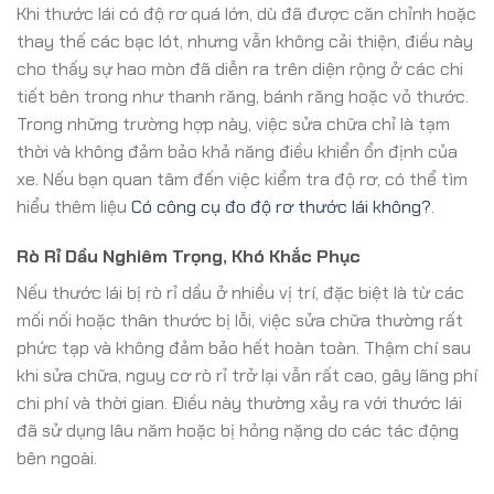
Khi thước lái có độ rơ quá lớn, dù đã được căn chỉnh hoặc
thay thế các bạc lót, nhưng vẫn không cải thiện, điều này
cho thấy sự hao mòn đã diễn ra trên diện rộng ở các chi
tiết bên trong như thanh răng, bánh răng hoặc vỏ thước.
Trong những trường hợp này, việc sửa chữa chỉ là tạm
thời và không đảm bảo khả năng điều khiển ổn định của
xe. Nếu bạn quan tâm đến việc kiểm tra độ rơ, có thể tìm
hiểu thêm liệu
Có công cụ đo độ rơ thước lái không?
.
Rò Rỉ Dầu Nghiêm Trọng, Khó Khắc Phục
Nếu thước lái bị rò rỉ dầu ở nhiều vị trí, đặc biệt là từ các
mối nối hoặc thân thước bị lỗi, việc sửa chữa thường rất
phức tạp và không đảm bảo hết hoàn toàn. Thậm chí sau
khi sửa chữa, nguy cơ rò rỉ trở lại vẫn rất cao, gây lãng phí
chi phí và thời gian. Điều này thường xảy ra với thước lái
đã sử dụng lâu năm hoặc bị hỏng nặng do các tác động
bên ngoài.