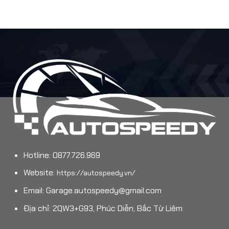
Hotline: 0877.726.969
Website:
https://autospeedy.vn/
Email:
Garage.autospeedy@gmail.com
Địa chỉ: 2QW3+G93, Phúc Diễn, Bắc Từ Liêm