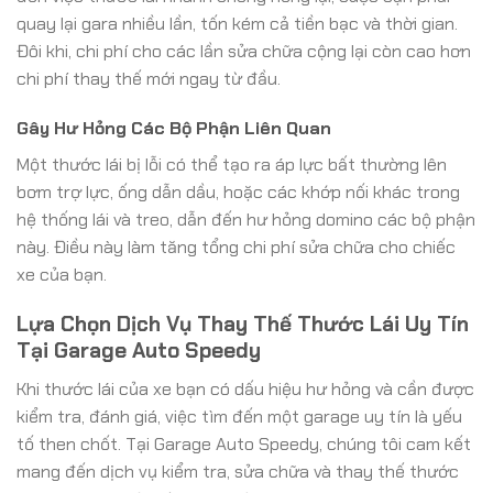
quay lại gara nhiều lần, tốn kém cả tiền bạc và thời gian.
Đôi khi, chi phí cho các lần sửa chữa cộng lại còn cao hơn
chi phí thay thế mới ngay từ đầu.
Gây Hư Hỏng Các Bộ Phận Liên Quan
Một thước lái bị lỗi có thể tạo ra áp lực bất thường lên
bơm trợ lực, ống dẫn dầu, hoặc các khớp nối khác trong
hệ thống lái và treo, dẫn đến hư hỏng domino các bộ phận
này. Điều này làm tăng tổng chi phí sửa chữa cho chiếc
xe của bạn.
Lựa Chọn Dịch Vụ Thay Thế Thước Lái Uy Tín
Tại Garage Auto Speedy
Khi thước lái của xe bạn có dấu hiệu hư hỏng và cần được
kiểm tra, đánh giá, việc tìm đến một garage uy tín là yếu
tố then chốt. Tại Garage Auto Speedy, chúng tôi cam kết
mang đến dịch vụ kiểm tra, sửa chữa và thay thế thước