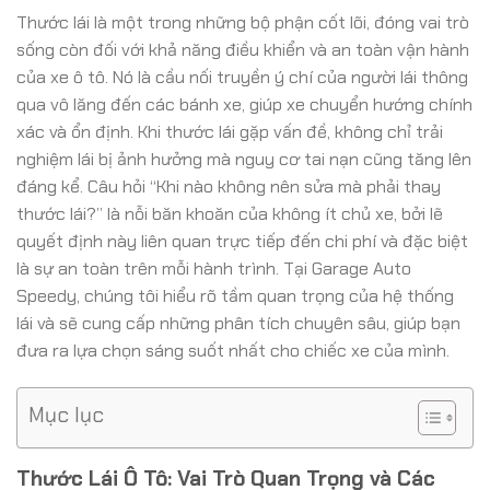
Thước lái là một trong những bộ phận cốt lõi, đóng vai trò
sống còn đối với khả năng điều khiển và an toàn vận hành
của xe ô tô. Nó là cầu nối truyền ý chí của người lái thông
qua vô lăng đến các bánh xe, giúp xe chuyển hướng chính
xác và ổn định. Khi thước lái gặp vấn đề, không chỉ trải
nghiệm lái bị ảnh hưởng mà nguy cơ tai nạn cũng tăng lên
đáng kể. Câu hỏi “Khi nào không nên sửa mà phải thay
thước lái?” là nỗi băn khoăn của không ít chủ xe, bởi lẽ
quyết định này liên quan trực tiếp đến chi phí và đặc biệt
là sự an toàn trên mỗi hành trình. Tại Garage Auto
Speedy, chúng tôi hiểu rõ tầm quan trọng của hệ thống
lái và sẽ cung cấp những phân tích chuyên sâu, giúp bạn
đưa ra lựa chọn sáng suốt nhất cho chiếc xe của mình.
Mục lục
Thước Lái Ô Tô: Vai Trò Quan Trọng và Các