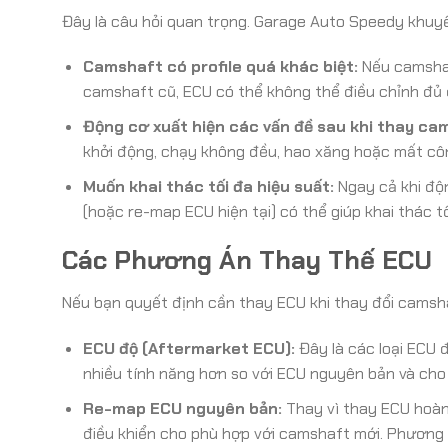
Đây là câu hỏi quan trọng. Garage Auto Speedy khuy
Camshaft có profile quá khác biệt:
Nếu camshaft
camshaft cũ, ECU có thể không thể điều chỉnh đủ 
Động cơ xuất hiện các vấn đề sau khi thay ca
khởi động, chạy không đều, hao xăng hoặc mất côn
Muốn khai thác tối đa hiệu suất:
Ngay cả khi độn
(hoặc re-map ECU hiện tại) có thể giúp khai thác t
Các Phương Án Thay Thế ECU
Nếu bạn quyết định cần thay ECU khi thay đổi camsha
ECU độ (Aftermarket ECU):
Đây là các loại ECU 
nhiều tính năng hơn so với ECU nguyên bản và cho 
Re-map ECU nguyên bản:
Thay vì thay ECU hoàn
điều khiển cho phù hợp với camshaft mới. Phương á