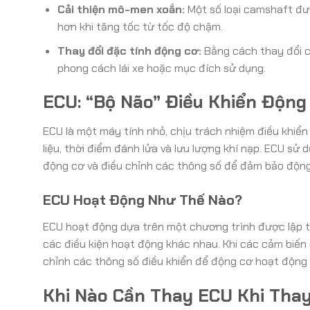
Cải thiện mô-men xoắn:
Một số loại camshaft đư
hơn khi tăng tốc từ tốc độ chậm.
Thay đổi đặc tính động cơ:
Bằng cách thay đổi c
phong cách lái xe hoặc mục đích sử dụng.
ECU: “Bộ Não” Điều Khiển Động
ECU là một máy tính nhỏ, chịu trách nhiệm điều khiể
liệu, thời điểm đánh lửa và lưu lượng khí nạp. ECU sử
động cơ và điều chỉnh các thông số để đảm bảo động
ECU Hoạt Động Như Thế Nào?
ECU hoạt động dựa trên một chương trình được lập tr
các điều kiện hoạt động khác nhau. Khi các cảm biến g
chỉnh các thông số điều khiển để động cơ hoạt động
Khi Nào Cần Thay ECU Khi Tha