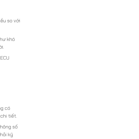
ều so với
như khó
i.
 ECU
ng có
hi tiết.
thông số
hỏi kỹ