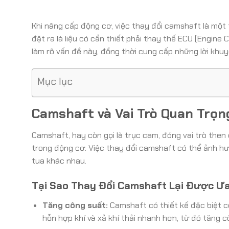
Khi nâng cấp động cơ, việc thay đổi camshaft là một 
đặt ra là liệu có cần thiết phải thay thế ECU (Engine
làm rõ vấn đề này, đồng thời cung cấp những lời khu
Mục lục
Camshaft và Vai Trò Quan Trọn
Camshaft, hay còn gọi là trục cam, đóng vai trò then
trong động cơ. Việc thay đổi camshaft có thể ảnh hưở
tua khác nhau.
Tại Sao Thay Đổi Camshaft Lại Được Ư
Tăng công suất:
Camshaft có thiết kế đặc biệt c
hỗn hợp khí và xả khí thải nhanh hơn, từ đó tăng c