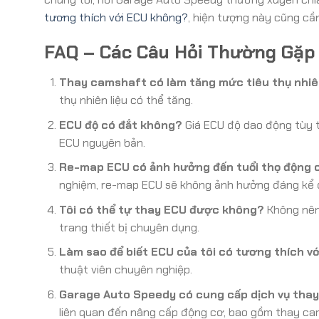
tương thích với ECU không?
, hiện tượng này cũng cầ
FAQ – Các Câu Hỏi Thường Gặp
Thay camshaft có làm tăng mức tiêu thụ nhiê
thụ nhiên liệu có thể tăng.
ECU độ có đắt không?
Giá ECU độ dao động tùy 
ECU nguyên bản.
Re-map ECU có ảnh hưởng đến tuổi thọ động 
nghiệm, re-map ECU sẽ không ảnh hưởng đáng kể đ
Tôi có thể tự thay ECU được không?
Không nên,
trang thiết bị chuyên dụng.
Làm sao để biết ECU của tôi có tương thích 
thuật viên chuyên nghiệp.
Garage Auto Speedy có cung cấp dịch vụ tha
liên quan đến nâng cấp động cơ, bao gồm thay ca