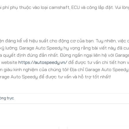
i phí phụ thuộc vào loại camshaft, ECU và công lắp đặt. Vui lòng
ện đáng kể về hiệu suất cho động cơ của bạn. Tuy nhiên, việc 
kỹ lưỡng. Garage Auto Speedy hy vọng rằng bài viết này đã c
a quyết định đúng đắn nhất. Đừng ngần ngại liên hệ với Garag
p website
https://autospeedy.vn/
để được tư vấn chi tiết hơn v
n giàu kinh nghiệm của chúng tôi! Địa chỉ Garage Auto Speedy
rage Auto Speedy để được tư vấn và hỗ trợ tốt nhất!
ường trực
.