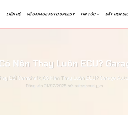
LIÊN HỆ
VỀ GARAGE AUTO SPEEDY
TIN TỨC
ĐẶT HẸN DỊ
 Có Nên Thay Luôn ECU? Gara
Thay Đổi Camshaft, Có Nên Thay Luôn ECU? Garage Auto
Đăng vào
31/07/2025
bởi
autospeedy_vn