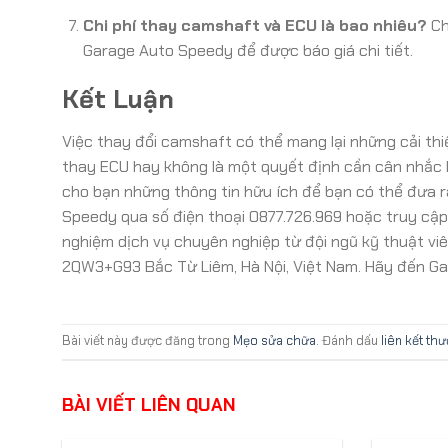
Chi phí thay camshaft và ECU là bao nhiêu?
Ch
Garage Auto Speedy để được báo giá chi tiết.
Kết Luận
Việc thay đổi camshaft có thể mang lại những cải thi
thay ECU hay không là một quyết định cần cân nhắc 
cho bạn những thông tin hữu ích để bạn có thể đưa r
Speedy qua số điện thoại 0877.726.969 hoặc truy cậ
nghiệm dịch vụ chuyên nghiệp từ đội ngũ kỹ thuật viê
2QW3+G93 Bắc Từ Liêm, Hà Nội, Việt Nam. Hãy đến Ga
Bài viết này được đăng trong
Mẹo sửa chữa
. Đánh dấu
liên kết th
BÀI VIẾT LIÊN QUAN