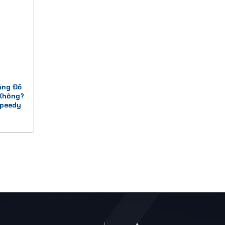
áng Đỏ
 Không?
Speedy