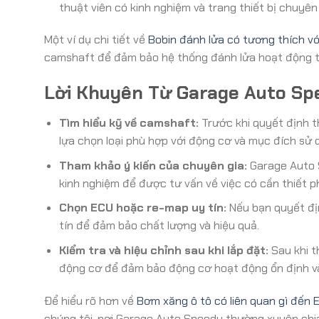
thuật viên có kinh nghiệm và trang thiết bị chuyên
Một ví dụ chi tiết về
Bobin đánh lửa có tương thích v
camshaft để đảm bảo hệ thống đánh lửa hoạt động t
Lời Khuyên Từ Garage Auto Sp
Tìm hiểu kỹ về camshaft:
Trước khi quyết định t
lựa chọn loại phù hợp với động cơ và mục đích sử 
Tham khảo ý kiến của chuyên gia:
Garage Auto S
kinh nghiệm để được tư vấn về việc có cần thiết p
Chọn ECU hoặc re-map uy tín:
Nếu bạn quyết đị
tín để đảm bảo chất lượng và hiệu quả.
Kiểm tra và hiệu chỉnh sau khi lắp đặt:
Sau khi t
động cơ để đảm bảo động cơ hoạt động ổn định và
Để hiểu rõ hơn về
Bơm xăng ô tô có liên quan gì đến 
chúng tôi, nơi Garage Auto Speedy thường xuyên chi