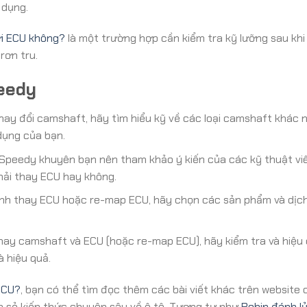
 dụng.
ới ECU không?
là một trường hợp cần kiểm tra kỹ lưỡng sau khi
rơn tru.
eedy
hay đổi camshaft, hãy tìm hiểu kỹ về các loại camshaft khác 
dụng của bạn.
peedy khuyên bạn nên tham khảo ý kiến của các kỹ thuật vi
hải thay ECU hay không.
nh thay ECU hoặc re-map ECU, hãy chọn các sản phẩm và dịch
hay camshaft và ECU (hoặc re-map ECU), hãy kiểm tra và hiệu c
 hiệu quả.
ECU?
, bạn có thể tìm đọc thêm các bài viết khác trên website 
a sẻ kiến thức chuyên sâu về ô tô. Tương tự như
Bobin đánh l