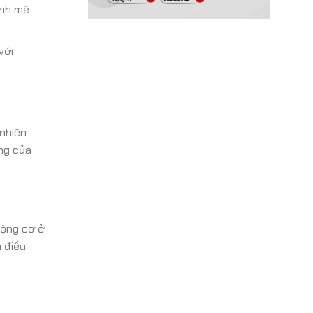
ạnh mẽ
với
 nhiên
ộng của
động cơ ở
à điều