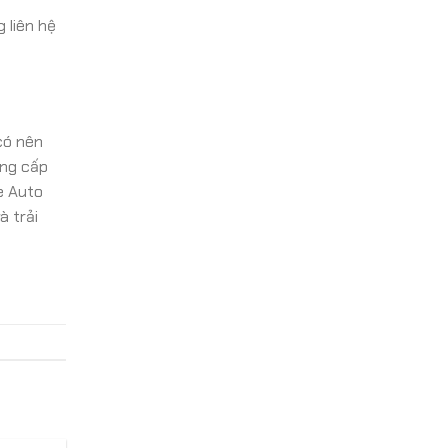
 liên hệ
có nên
ung cấp
e Auto
à trải
: