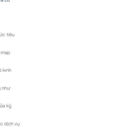
ức tiêu
e-map
 kinh
g như
của kỹ
c dịch vụ