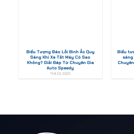
Biểu Tượng Báo Lỗi Bình Ắc Quy
Biểu tư
Sáng Khi Xe Tắt Máy Có Sao
sáng
Không? Giải Đáp Từ Chuyên Gia
Chuyên 
Auto Speedy
Th9 23, 2025