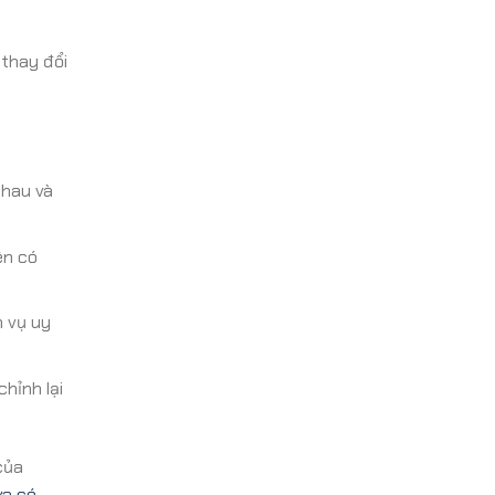
 thay đổi
nhau và
ên có
 vụ uy
hỉnh lại
của
ửa có