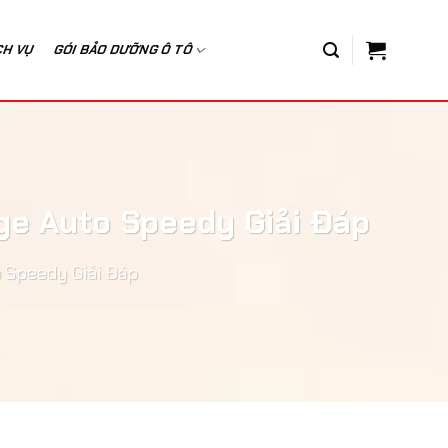
CH VỤ
GÓI BẢO DƯỠNG Ô TÔ
ge Auto Speedy Giải Đáp
 Speedy Giải Đáp