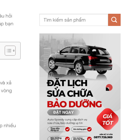
âu hỏi
úp bạn
 và xả
i vòng
p nhiều