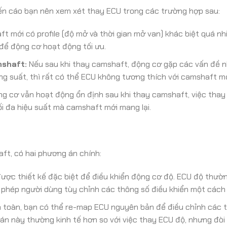
ến cáo bạn nên xem xét thay ECU trong các trường hợp sau:
 mới có profile (độ mở và thời gian mở van) khác biệt quá nhi
để động cơ hoạt động tối ưu.
mshaft:
Nếu sau khi thay camshaft, động cơ gặp các vấn đề 
g suất, thì rất có thể ECU không tương thích với camshaft mớ
g cơ vẫn hoạt động ổn định sau khi thay camshaft, việc thay
ối đa hiệu suất mà camshaft mới mang lại.
ft, có hai phương án chính:
được thiết kế đặc biệt để điều khiển động cơ độ. ECU độ thườ
phép người dùng tùy chỉnh các thông số điều khiển một cách c
 toàn, bạn có thể re-map ECU nguyên bản để điều chỉnh các 
n này thường kinh tế hơn so với việc thay ECU độ, nhưng đòi 