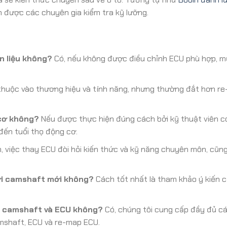
n được các chuyên gia kiểm tra kỹ lưỡng.
n liệu không?
Có, nếu không được điều chỉnh ECU phù hợp, m
thuộc vào thương hiệu và tính năng, nhưng thường đắt hơn r
cơ không?
Nếu được thực hiện đúng cách bởi kỹ thuật viên có
ến tuổi thọ động cơ.
 việc thay ECU đòi hỏi kiến thức và kỹ năng chuyên môn, cũn
với camshaft mới không?
Cách tốt nhất là tham khảo ý kiến 
y camshaft và ECU không?
Có, chúng tôi cung cấp đầy đủ cá
mshaft, ECU và re-map ECU.