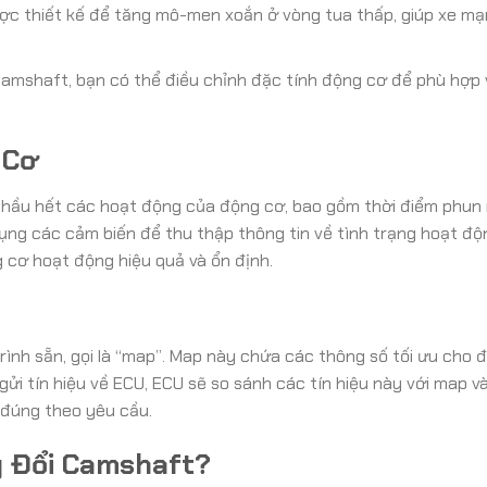
ợc thiết kế để tăng mô-men xoắn ở vòng tua thấp, giúp xe m
amshaft, bạn có thể điều chỉnh đặc tính động cơ để phù hợp 
 Cơ
n hầu hết các hoạt động của động cơ, bao gồm thời điểm phun
 dụng các cảm biến để thu thập thông tin về tình trạng hoạt đ
 cơ hoạt động hiệu quả và ổn định.
ình sẵn, gọi là “map”. Map này chứa các thông số tối ưu cho 
ửi tín hiệu về ECU, ECU sẽ so sánh các tín hiệu này với map v
 đúng theo yêu cầu.
y Đổi Camshaft?