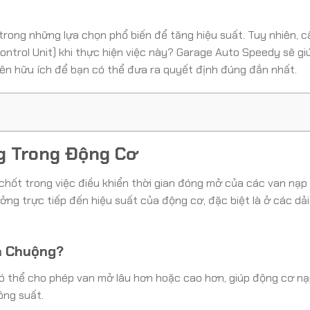
trong những lựa chọn phổ biến để tăng hiệu suất. Tuy nhiên, c
 Control Unit) khi thực hiện việc này? Garage Auto Speedy sẽ gi
yên hữu ích để bạn có thể đưa ra quyết định đúng đắn nhất.
g Trong Động Cơ
 chốt trong việc điều khiển thời gian đóng mở của các van nạp
ng trực tiếp đến hiệu suất của động cơ, đặc biệt là ở các dả
a Chuộng?
ó thể cho phép van mở lâu hơn hoặc cao hơn, giúp động cơ nạ
ông suất.