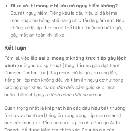
Đi xe với bi moay ơ bị kêu có nguy hiểm không?
Có, rất nguy hiểm. Tiếng kêu là dấu hiệu bi đã bị mài
mòn hoặc hư hỏng, khả năng chịu tải đã giảm sút. Nếu
không xử lý kịp thời, bi có thể bị kẹt hoặc vỡ bất ngờ,
gây mất an toàn khi lái xe.
Kết luận
Tóm lại, việc
lắp sai bi moay ơ không trực tiếp gây lệch
bánh xe
ở góc độ kỹ thuật (thay đổi các góc đặt bánh
Camber, Caster, Toe). Tuy nhiên, nó lại gây ra rung lắc,
tiếng ồn, lốp mòn không đều và tiềm ẩn nguy cơ hư hỏng
các bộ phận khác, từ đó
dẫn đến cảm giác
xe bị lệch
hoặc thậm chí
gây ra lệch bánh thật sự
về sau.
Quan trọng nhất là khi phát hiện các dấu hiệu bất thường
ở khu vực bánh xe (tiếng ồn, rung động, lốp mòn nhanh),
bạn cần mang xe đến các gara uy tín như Garage Auto
Speedy để được kiểm tra chính xác. Chuyên gia của