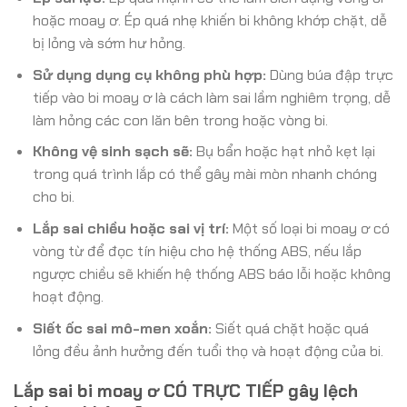
hoặc moay ơ. Ép quá nhẹ khiến bi không khớp chặt, dễ
bị lỏng và sớm hư hỏng.
Sử dụng dụng cụ không phù hợp:
Dùng búa đập trực
tiếp vào bi moay ơ là cách làm sai lầm nghiêm trọng, dễ
làm hỏng các con lăn bên trong hoặc vòng bi.
Không vệ sinh sạch sẽ:
Bụ bẩn hoặc hạt nhỏ kẹt lại
trong quá trình lắp có thể gây mài mòn nhanh chóng
cho bi.
Lắp sai chiều hoặc sai vị trí:
Một số loại bi moay ơ có
vòng từ để đọc tín hiệu cho hệ thống ABS, nếu lắp
ngược chiều sẽ khiến hệ thống ABS báo lỗi hoặc không
hoạt động.
Siết ốc sai mô-men xoắn:
Siết quá chặt hoặc quá
lỏng đều ảnh hưởng đến tuổi thọ và hoạt động của bi.
Lắp sai bi moay ơ CÓ TRỰC TIẾP gây lệch