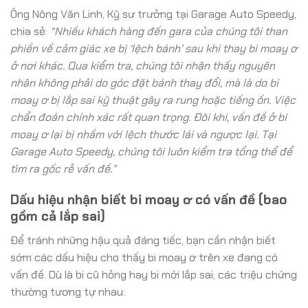
Ông Nông Văn Linh, Kỹ sư trưởng tại Garage Auto Speedy,
chia sẻ:
“Nhiều khách hàng đến gara của chúng tôi than
phiền về cảm giác xe bị ‘lệch bánh’ sau khi thay bi moay ơ
ở nơi khác. Qua kiểm tra, chúng tôi nhận thấy nguyên
nhân không phải do góc đặt bánh thay đổi, mà là do bi
moay ơ bị lắp sai kỹ thuật gây ra rung hoặc tiếng ồn. Việc
chẩn đoán chính xác rất quan trọng. Đôi khi, vấn đề ở bi
moay ơ lại bị nhầm với lệch thước lái và ngược lại. Tại
Garage Auto Speedy, chúng tôi luôn kiểm tra tổng thể để
tìm ra gốc rễ vấn đề.”
Dấu hiệu nhận biết bi moay ơ có vấn đề (bao
gồm cả lắp sai)
Để tránh những hậu quả đáng tiếc, bạn cần nhận biết
sớm các dấu hiệu cho thấy bi moay ơ trên xe đang có
vấn đề. Dù là bi cũ hỏng hay bi mới lắp sai, các triệu chứng
thường tương tự nhau: