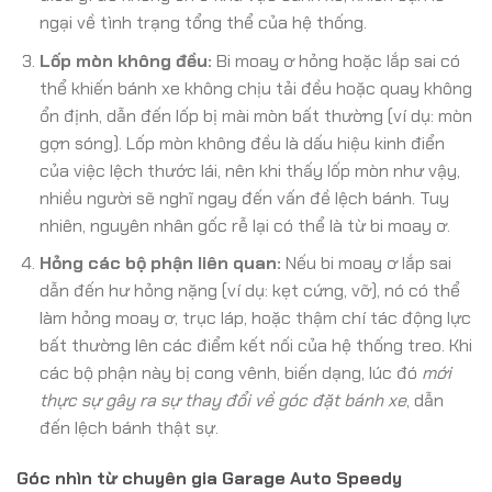
ngại về tình trạng tổng thể của hệ thống.
Lốp mòn không đều:
Bi moay ơ hỏng hoặc lắp sai có
thể khiến bánh xe không chịu tải đều hoặc quay không
ổn định, dẫn đến lốp bị mài mòn bất thường (ví dụ: mòn
gợn sóng). Lốp mòn không đều là dấu hiệu kinh điển
của việc lệch thước lái, nên khi thấy lốp mòn như vậy,
nhiều người sẽ nghĩ ngay đến vấn đề lệch bánh. Tuy
nhiên, nguyên nhân gốc rễ lại có thể là từ bi moay ơ.
Hỏng các bộ phận liên quan:
Nếu bi moay ơ lắp sai
dẫn đến hư hỏng nặng (ví dụ: kẹt cứng, vỡ), nó có thể
làm hỏng moay ơ, trục láp, hoặc thậm chí tác động lực
bất thường lên các điểm kết nối của hệ thống treo. Khi
các bộ phận này bị cong vênh, biến dạng, lúc đó
mới
thực sự gây ra sự thay đổi về góc đặt bánh xe
, dẫn
đến lệch bánh thật sự.
Góc nhìn từ chuyên gia Garage Auto Speedy