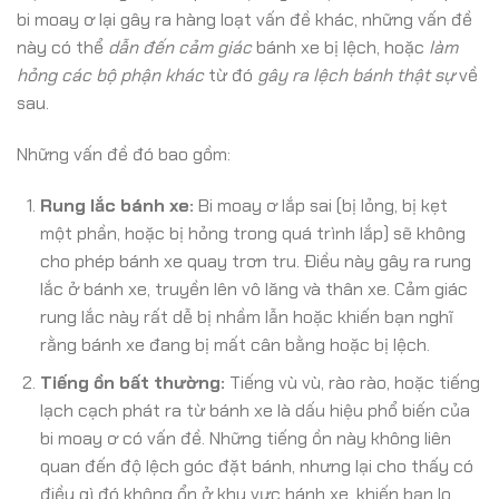
bi moay ơ lại gây ra hàng loạt vấn đề khác, những vấn đề
này có thể
dẫn đến cảm giác
bánh xe bị lệch, hoặc
làm
hỏng các bộ phận khác
từ đó
gây ra lệch bánh thật sự
về
sau.
Những vấn đề đó bao gồm:
Rung lắc bánh xe:
Bi moay ơ lắp sai (bị lỏng, bị kẹt
một phần, hoặc bị hỏng trong quá trình lắp) sẽ không
cho phép bánh xe quay trơn tru. Điều này gây ra rung
lắc ở bánh xe, truyền lên vô lăng và thân xe. Cảm giác
rung lắc này rất dễ bị nhầm lẫn hoặc khiến bạn nghĩ
rằng bánh xe đang bị mất cân bằng hoặc bị lệch.
Tiếng ồn bất thường:
Tiếng vù vù, rào rào, hoặc tiếng
lạch cạch phát ra từ bánh xe là dấu hiệu phổ biến của
bi moay ơ có vấn đề. Những tiếng ồn này không liên
quan đến độ lệch góc đặt bánh, nhưng lại cho thấy có
điều gì đó không ổn ở khu vực bánh xe, khiến bạn lo