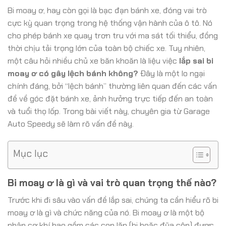
Bi moay ơ, hay còn gọi là bạc đạn bánh xe, đóng vai trò
cực kỳ quan trọng trong hệ thống vận hành của ô tô. Nó
cho phép bánh xe quay trơn tru với ma sát tối thiểu, đồng
thời chịu tải trọng lớn của toàn bộ chiếc xe. Tuy nhiên,
một câu hỏi nhiều chủ xe băn khoăn là liệu việc
lắp sai bi
moay ơ có gây lệch bánh không?
Đây là một lo ngại
chính đáng, bởi “lệch bánh” thường liên quan đến các vấn
đề về góc đặt bánh xe, ảnh hưởng trực tiếp đến an toàn
và tuổi thọ lốp. Trong bài viết này, chuyên gia từ Garage
Auto Speedy sẽ làm rõ vấn đề này.
Mục lục
Bi moay ơ là gì và vai trò quan trọng thế nào?
Trước khi đi sâu vào vấn đề lắp sai, chúng ta cần hiểu rõ bi
moay ơ là gì và chức năng của nó. Bi moay ơ là một bộ
phận cơ khí bao gồm các con lăn (bi hoặc đũa côn) được