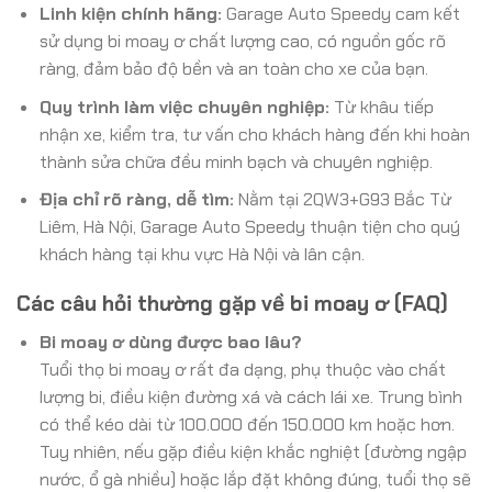
Linh kiện chính hãng:
Garage Auto Speedy cam kết
sử dụng bi moay ơ chất lượng cao, có nguồn gốc rõ
ràng, đảm bảo độ bền và an toàn cho xe của bạn.
Quy trình làm việc chuyên nghiệp:
Từ khâu tiếp
nhận xe, kiểm tra, tư vấn cho khách hàng đến khi hoàn
thành sửa chữa đều minh bạch và chuyên nghiệp.
Địa chỉ rõ ràng, dễ tìm:
Nằm tại 2QW3+G93 Bắc Từ
Liêm, Hà Nội, Garage Auto Speedy thuận tiện cho quý
khách hàng tại khu vực Hà Nội và lân cận.
Các câu hỏi thường gặp về bi moay ơ (FAQ)
Bi moay ơ dùng được bao lâu?
Tuổi thọ bi moay ơ rất đa dạng, phụ thuộc vào chất
lượng bi, điều kiện đường xá và cách lái xe. Trung bình
có thể kéo dài từ 100.000 đến 150.000 km hoặc hơn.
Tuy nhiên, nếu gặp điều kiện khắc nghiệt (đường ngập
nước, ổ gà nhiều) hoặc lắp đặt không đúng, tuổi thọ sẽ