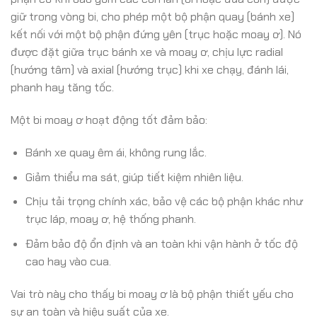
giữ trong vòng bi, cho phép một bộ phận quay (bánh xe)
kết nối với một bộ phận đứng yên (trục hoặc moay ơ). Nó
được đặt giữa trục bánh xe và moay ơ, chịu lực radial
(hướng tâm) và axial (hướng trục) khi xe chạy, đánh lái,
phanh hay tăng tốc.
Một bi moay ơ hoạt động tốt đảm bảo:
Bánh xe quay êm ái, không rung lắc.
Giảm thiểu ma sát, giúp tiết kiệm nhiên liệu.
Chịu tải trọng chính xác, bảo vệ các bộ phận khác như
trục láp, moay ơ, hệ thống phanh.
Đảm bảo độ ổn định và an toàn khi vận hành ở tốc độ
cao hay vào cua.
Vai trò này cho thấy bi moay ơ là bộ phận thiết yếu cho
sự an toàn và hiệu suất của xe.