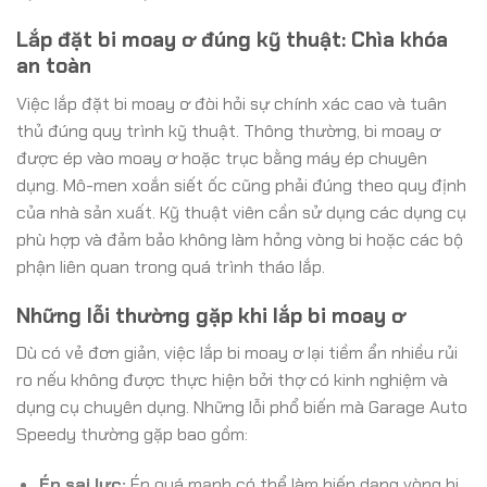
Lắp đặt bi moay ơ đúng kỹ thuật: Chìa khóa
an toàn
Việc lắp đặt bi moay ơ đòi hỏi sự chính xác cao và tuân
thủ đúng quy trình kỹ thuật. Thông thường, bi moay ơ
được ép vào moay ơ hoặc trục bằng máy ép chuyên
dụng. Mô-men xoắn siết ốc cũng phải đúng theo quy định
của nhà sản xuất. Kỹ thuật viên cần sử dụng các dụng cụ
phù hợp và đảm bảo không làm hỏng vòng bi hoặc các bộ
phận liên quan trong quá trình tháo lắp.
Những lỗi thường gặp khi lắp bi moay ơ
Dù có vẻ đơn giản, việc lắp bi moay ơ lại tiềm ẩn nhiều rủi
ro nếu không được thực hiện bởi thợ có kinh nghiệm và
dụng cụ chuyên dụng. Những lỗi phổ biến mà Garage Auto
Speedy thường gặp bao gồm:
Ép sai lực:
Ép quá mạnh có thể làm biến dạng vòng bi