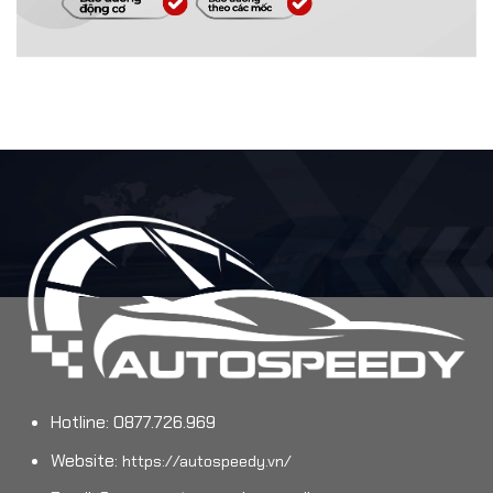
Hotline: 0877.726.969
Website:
https://autospeedy.vn/