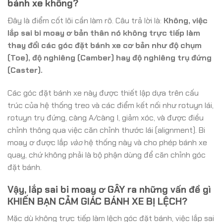
bánh xe không?
Đây là điểm cốt lõi cần làm rõ. Câu trả lời là:
Không, việc
lắp sai bi moay ơ bản thân nó không trực tiếp làm
thay đổi các góc đặt bánh xe cơ bản như độ chụm
(Toe), độ nghiêng (Camber) hay độ nghiêng trụ đứng
(Caster).
Các góc đặt bánh xe này được thiết lập dựa trên cấu
trúc của hệ thống treo và các điểm kết nối như rotuyn lái,
rotuyn trụ đứng, càng A/càng I, giảm xóc, và được điều
chỉnh thông qua việc căn chỉnh thước lái (alignment). Bi
moay ơ được lắp
vào
hệ thống này và cho phép bánh xe
quay, chứ không phải là bộ phận dùng để căn chỉnh góc
đặt bánh.
Vậy, lắp sai bi moay ơ GÂY ra những vấn đề gì
KHIẾN BẠN CẢM GIÁC BÁNH XE BỊ LỆCH?
Mặc dù không trực tiếp làm lệch góc đặt bánh, việc lắp sai