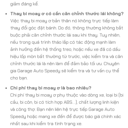
giảm đáng kể.
Thay bi moay ơ có cần căn chỉnh thước lái không?
Việc thay bi moay ơ bản thân nó không trực tiếp làm
thay đổi góc đặt bánh. Do đó, thông thường không bắt
buộc phải căn chỉnh thước lái sau khi thay. Tuy nhiên,
nếu trong quá trình tháo lắp có tác động mạnh làm
ảnh hưởng đến hệ thống treo, hoặc nếu xe đã có dấu
hiệu lốp mòn bất thường từ trước, việc kiểm tra và căn
chỉnh thước lái là nên làm để đảm bảo tối ưu. Chuyên
gia Garage Auto Speedy sẽ kiểm tra và tư vấn cụ thể
cho bạn.
Chi phí thay bi moay ơ là bao nhiêu?
Chi phí thay bi moay ơ phụ thuộc vào dòng xe, loại bi (bi
cầu, bi côn, bi có tích hợp ABS…), chất lượng linh kiện
và công thợ. Bạn nên liên hệ trực tiếp Garage Auto
Speedy hoặc mang xe đến để được báo giá chính xác
nhất sau khi kiểm tra tình trạng xe.