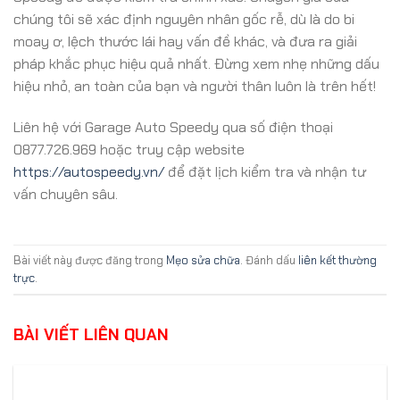
chúng tôi sẽ xác định nguyên nhân gốc rễ, dù là do bi
moay ơ, lệch thước lái hay vấn đề khác, và đưa ra giải
pháp khắc phục hiệu quả nhất. Đừng xem nhẹ những dấu
hiệu nhỏ, an toàn của bạn và người thân luôn là trên hết!
Liên hệ với Garage Auto Speedy qua số điện thoại
0877.726.969 hoặc truy cập website
https://autospeedy.vn/
để đặt lịch kiểm tra và nhận tư
vấn chuyên sâu.
Bài viết này được đăng trong
Mẹo sửa chữa
. Đánh dấu
liên kết thường
trực
.
BÀI VIẾT LIÊN QUAN