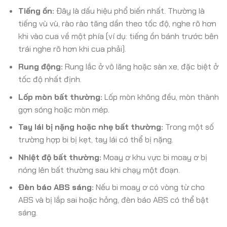
Tiếng ồn:
Đây là dấu hiệu phổ biến nhất. Thường là
tiếng vù vù, rào rào tăng dần theo tốc độ, nghe rõ hơn
khi vào cua về một phía (ví dụ: tiếng ồn bánh trước bên
trái nghe rõ hơn khi cua phải).
Rung động:
Rung lắc ở vô lăng hoặc sàn xe, đặc biệt ở
tốc độ nhất định.
Lốp mòn bất thường:
Lốp mòn không đều, mòn thành
gợn sóng hoặc mòn mép.
Tay lái bị nặng hoặc nhẹ bất thường:
Trong một số
trường hợp bi bị kẹt, tay lái có thể bị nặng.
Nhiệt độ bất thường:
Moay ơ khu vực bi moay ơ bị
nóng lên bất thường sau khi chạy một đoạn.
Đèn báo ABS sáng:
Nếu bi moay ơ có vòng từ cho
ABS và bị lắp sai hoặc hỏng, đèn báo ABS có thể bật
sáng.