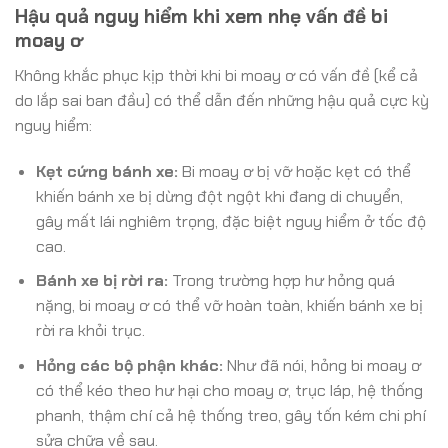
Hậu quả nguy hiểm khi xem nhẹ vấn đề bi
moay ơ
Không khắc phục kịp thời khi bi moay ơ có vấn đề (kể cả
do lắp sai ban đầu) có thể dẫn đến những hậu quả cực kỳ
nguy hiểm:
Kẹt cứng bánh xe:
Bi moay ơ bị vỡ hoặc kẹt có thể
khiến bánh xe bị dừng đột ngột khi đang di chuyển,
gây mất lái nghiêm trọng, đặc biệt nguy hiểm ở tốc độ
cao.
Bánh xe bị rời ra:
Trong trường hợp hư hỏng quá
nặng, bi moay ơ có thể vỡ hoàn toàn, khiến bánh xe bị
rời ra khỏi trục.
Hỏng các bộ phận khác:
Như đã nói, hỏng bi moay ơ
có thể kéo theo hư hại cho moay ơ, trục láp, hệ thống
phanh, thậm chí cả hệ thống treo, gây tốn kém chi phí
sửa chữa về sau.