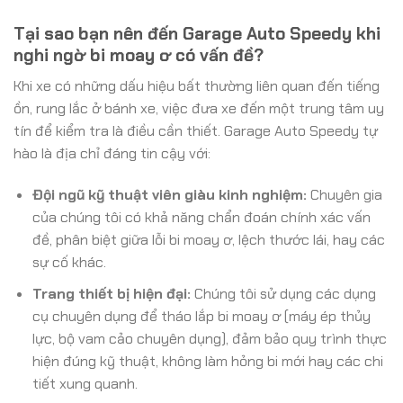
Tại sao bạn nên đến Garage Auto Speedy khi
nghi ngờ bi moay ơ có vấn đề?
Khi xe có những dấu hiệu bất thường liên quan đến tiếng
ồn, rung lắc ở bánh xe, việc đưa xe đến một trung tâm uy
tín để kiểm tra là điều cần thiết. Garage Auto Speedy tự
hào là địa chỉ đáng tin cậy với:
Đội ngũ kỹ thuật viên giàu kinh nghiệm:
Chuyên gia
của chúng tôi có khả năng chẩn đoán chính xác vấn
đề, phân biệt giữa lỗi bi moay ơ, lệch thước lái, hay các
sự cố khác.
Trang thiết bị hiện đại:
Chúng tôi sử dụng các dụng
cụ chuyên dụng để tháo lắp bi moay ơ (máy ép thủy
lực, bộ vam cảo chuyên dụng), đảm bảo quy trình thực
hiện đúng kỹ thuật, không làm hỏng bi mới hay các chi
tiết xung quanh.