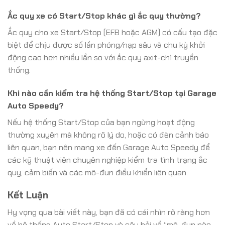
Ắc quy xe có Start/Stop khác gì ắc quy thường?
Ắc quy cho xe Start/Stop (EFB hoặc AGM) có cấu tạo đặc
biệt để chịu được số lần phóng/nạp sâu và chu kỳ khởi
động cao hơn nhiều lần so với ắc quy axit-chì truyền
thống.
Khi nào cần kiểm tra hệ thống Start/Stop tại Garage
Auto Speedy?
Nếu hệ thống Start/Stop của bạn ngừng hoạt động
thường xuyên mà không rõ lý do, hoặc có đèn cảnh báo
liên quan, bạn nên mang xe đến Garage Auto Speedy để
các kỹ thuật viên chuyên nghiệp kiểm tra tình trạng ắc
quy, cảm biến và các mô-đun điều khiển liên quan.
Kết Luận
Hy vọng qua bài viết này, bạn đã có cái nhìn rõ ràng hơn
về hệ thống Auto Start/Stop và câu hỏi về “mô-đun nào