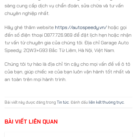
sàng cung cấp dịch vụ chẩn đoán, sửa chữa và tư vấn
chuyên nghiệp nhất.
Hãy ghé thăm website
https://autospeedy.vn/
hoặc gọi
đến số điện thoại 0877.726.969 để đặt lịch hẹn hoặc nhận
tư vấn từ chuyên gia của chúng tôi. Địa chỉ Garage Auto
Speedy: 2QW3+G93 Bắc Từ Liêm, Hà Nội, Việt Nam.
Chúng tôi tự hào là địa chỉ tin cậy cho mọi vấn đề về ô tô
của bạn, giúp chiếc xe của bạn luôn vận hành tốt nhất và
an toàn trên mọi hành trình.
Bài viết này được đăng trong
Tin tức
. Đánh dấu
liên kết thường trực
.
BÀI VIẾT LIÊN QUAN