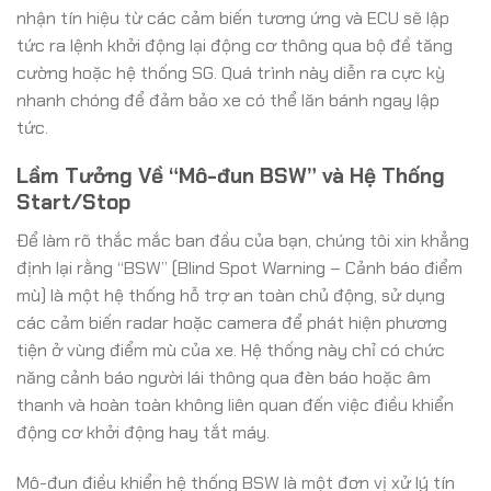
nhận tín hiệu từ các cảm biến tương ứng và ECU sẽ lập
tức ra lệnh khởi động lại động cơ thông qua bộ đề tăng
cường hoặc hệ thống SG. Quá trình này diễn ra cực kỳ
nhanh chóng để đảm bảo xe có thể lăn bánh ngay lập
tức.
Lầm Tưởng Về “Mô-đun BSW” và Hệ Thống
Start/Stop
Để làm rõ thắc mắc ban đầu của bạn, chúng tôi xin khẳng
định lại rằng “BSW” (Blind Spot Warning – Cảnh báo điểm
mù) là một hệ thống hỗ trợ an toàn chủ động, sử dụng
các cảm biến radar hoặc camera để phát hiện phương
tiện ở vùng điểm mù của xe. Hệ thống này chỉ có chức
năng cảnh báo người lái thông qua đèn báo hoặc âm
thanh và hoàn toàn không liên quan đến việc điều khiển
động cơ khởi động hay tắt máy.
Mô-đun điều khiển hệ thống BSW là một đơn vị xử lý tín