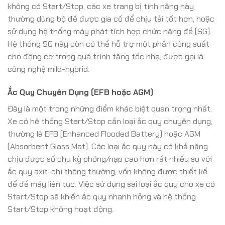
không có Start/Stop, các xe trang bị tính năng này
thường dùng bộ đề được gia cố để chịu tải tốt hơn, hoặc
sử dụng hệ thống máy phát tích hợp chức năng đề (SG).
Hệ thống SG này còn có thể hỗ trợ một phần công suất
cho động cơ trong quá trình tăng tốc nhẹ, được gọi là
công nghệ mild-hybrid.
Ắc Quy Chuyên Dụng (EFB hoặc AGM)
Đây là một trong những điểm khác biệt quan trọng nhất.
Xe có hệ thống Start/Stop cần loại ắc quy chuyên dụng,
thường là EFB (Enhanced Flooded Battery) hoặc AGM
(Absorbent Glass Mat). Các loại ắc quy này có khả năng
chịu được số chu kỳ phóng/nạp cao hơn rất nhiều so với
ắc quy axit-chì thông thường, vốn không được thiết kế
để đề máy liên tục. Việc sử dụng sai loại ắc quy cho xe có
Start/Stop sẽ khiến ắc quy nhanh hỏng và hệ thống
Start/Stop không hoạt động.