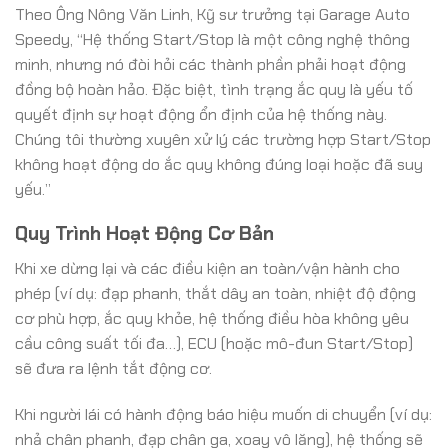
Theo Ông Nông Văn Linh, Kỹ sư trưởng tại Garage Auto
Speedy, “Hệ thống Start/Stop là một công nghệ thông
minh, nhưng nó đòi hỏi các thành phần phải hoạt động
đồng bộ hoàn hảo. Đặc biệt, tình trạng ắc quy là yếu tố
quyết định sự hoạt động ổn định của hệ thống này.
Chúng tôi thường xuyên xử lý các trường hợp Start/Stop
không hoạt động do ắc quy không đúng loại hoặc đã suy
yếu.”
Quy Trình Hoạt Động Cơ Bản
Khi xe dừng lại và các điều kiện an toàn/vận hành cho
phép (ví dụ: đạp phanh, thắt dây an toàn, nhiệt độ động
cơ phù hợp, ắc quy khỏe, hệ thống điều hòa không yêu
cầu công suất tối đa…), ECU (hoặc mô-đun Start/Stop)
sẽ đưa ra lệnh tắt động cơ.
Khi người lái có hành động báo hiệu muốn di chuyển (ví dụ:
nhả chân phanh, đạp chân ga, xoay vô lăng), hệ thống sẽ