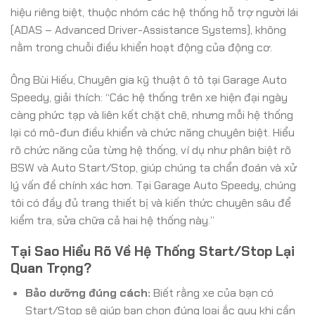
hiệu riêng biệt, thuộc nhóm các hệ thống hỗ trợ người lái
(ADAS – Advanced Driver-Assistance Systems), không
nằm trong chuỗi điều khiển hoạt động của động cơ.
Ông Bùi Hiếu, Chuyên gia kỹ thuật ô tô tại Garage Auto
Speedy, giải thích: “Các hệ thống trên xe hiện đại ngày
càng phức tạp và liên kết chặt chẽ, nhưng mỗi hệ thống
lại có mô-đun điều khiển và chức năng chuyên biệt. Hiểu
rõ chức năng của từng hệ thống, ví dụ như phân biệt rõ
BSW và Auto Start/Stop, giúp chúng ta chẩn đoán và xử
lý vấn đề chính xác hơn. Tại Garage Auto Speedy, chúng
tôi có đầy đủ trang thiết bị và kiến thức chuyên sâu để
kiểm tra, sửa chữa cả hai hệ thống này.”
Tại Sao Hiểu Rõ Về Hệ Thống Start/Stop Lại
Quan Trọng?
Bảo dưỡng đúng cách:
Biết rằng xe của bạn có
Start/Stop sẽ giúp bạn chọn đúng loại ắc quy khi cần