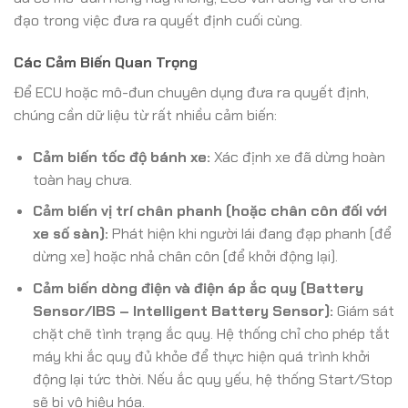
đạo trong việc đưa ra quyết định cuối cùng.
Các Cảm Biến Quan Trọng
Để ECU hoặc mô-đun chuyên dụng đưa ra quyết định,
chúng cần dữ liệu từ rất nhiều cảm biến:
Cảm biến tốc độ bánh xe:
Xác định xe đã dừng hoàn
toàn hay chưa.
Cảm biến vị trí chân phanh (hoặc chân côn đối với
xe số sàn):
Phát hiện khi người lái đang đạp phanh (để
dừng xe) hoặc nhả chân côn (để khởi động lại).
Cảm biến dòng điện và điện áp ắc quy (Battery
Sensor/IBS – Intelligent Battery Sensor):
Giám sát
chặt chẽ tình trạng ắc quy. Hệ thống chỉ cho phép tắt
máy khi ắc quy đủ khỏe để thực hiện quá trình khởi
động lại tức thời. Nếu ắc quy yếu, hệ thống Start/Stop
sẽ bị vô hiệu hóa.