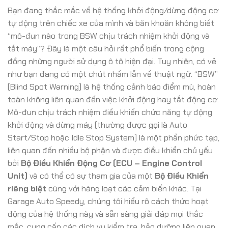
Bạn đang thắc mắc về hệ thống khởi động/dừng động cơ
tự động trên chiếc xe của mình và băn khoăn không biết
“mô-đun nào trong BSW chịu trách nhiệm khởi động và
tắt máy”? Đây là một câu hỏi rất phổ biến trong cộng
đồng những người sử dụng ô tô hiện đại. Tuy nhiên, có vẻ
như bạn đang có một chút nhầm lẫn về thuật ngữ. “BSW”
(Blind Spot Warning) là hệ thống cảnh báo điểm mù, hoàn
toàn không liên quan đến việc khởi động hay tắt động cơ.
Mô-đun chịu trách nhiệm điều khiển chức năng tự động
khởi động và dừng máy (thường được gọi là Auto
Start/Stop hoặc Idle Stop System) là một phần phức tạp,
liên quan đến nhiều bộ phận và được điều khiển chủ yếu
bởi
Bộ Điều Khiển Động Cơ (ECU – Engine Control
Unit)
và có thể có sự tham gia của một
Bộ Điều Khiển
riêng biệt
cùng với hàng loạt các cảm biến khác. Tại
Garage Auto Speedy, chúng tôi hiểu rõ cách thức hoạt
động của hệ thống này và sẵn sàng giải đáp mọi thắc
mắc, cung cấp các dịch vụ kiểm tra, bảo dưỡng liên quan.