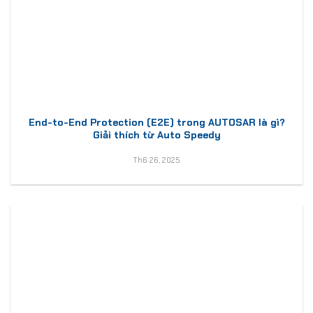
End-to-End Protection (E2E) trong AUTOSAR là gì?
Giải thích từ Auto Speedy
Th6 26, 2025