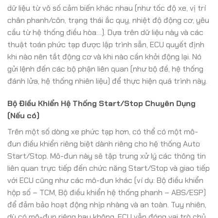
dữ liệu từ vô số cảm biến khác nhau (như tốc độ xe, vị trí
chân phanh/côn, trạng thái ắc quy, nhiệt độ động cơ, yêu
cầu từ hệ thống điều hòa…). Dựa trên dữ liệu này và các
thuật toán phức tạp được lập trình sẵn, ECU quyết định
khi nào nên tắt động cơ và khi nào cần khởi động lại. Nó
gửi lệnh đến các bộ phận liên quan (như bộ đề, hệ thống
đánh lửa, hệ thống nhiên liệu) để thực hiện quá trình này.
Bộ Điều Khiển Hệ Thống Start/Stop Chuyên Dụng
(Nếu có)
Trên một số dòng xe phức tạp hơn, có thể có một mô-
đun điều khiển riêng biệt dành riêng cho hệ thống Auto
Start/Stop. Mô-đun này sẽ tập trung xử lý các thông tin
liên quan trực tiếp đến chức năng Start/Stop và giao tiếp
với ECU cũng như các mô-đun khác (ví dụ: Bộ điều khiển
hộp số – TCM, Bộ điều khiển hệ thống phanh – ABS/ESP)
để đảm bảo hoạt động nhịp nhàng và an toàn. Tuy nhiên,
dù có mô-đun riêng hay không, ECU vẫn đóng vai trò chủ