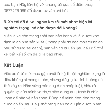
của bạn. Hãy liên hệ với chúng tôi qua số điện thoại
0877.726.969 để được tư vấn chi tiết.
6. Xe tôi đã đi vài nghìn km rồi mới phát hiện lỗi
nghiêm trọng, có còn được đổi không?
Miễn là xe còn trong thời hạn bảo hành và lỗi được xác
định là do nhà sản xuất (không phải do hao mòn tự nhiên
hay sử dụng sai cách), bạn vẫn có quyền yêu cầu đổi/trả
xe, bất kể số km đã đi là bao nhiêu.
Kết Luận
Việc xe ô tô mới mua gặp phải lỗi kỹ thuật nghiêm trọng là
điều không ai mong muốn, nhưng đây lại là tình huống có
thể xảy ra. Nắm vững các quy định pháp luật, hiểu rõ
quyền lợi của mình và thực hiện đúng quy trình là chìa
khóa để bảo vệ bản thân. Đừng để mình đơn độc trong
cuộc chiến này. Hãy nhớ rằng, bạn có quyền được nhận