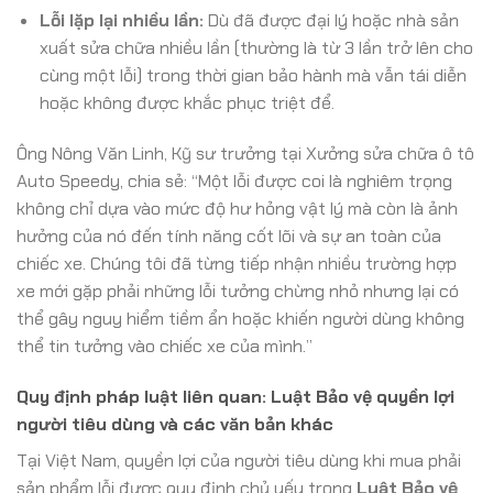
Lỗi lặp lại nhiều lần:
Dù đã được đại lý hoặc nhà sản
xuất sửa chữa nhiều lần (thường là từ 3 lần trở lên cho
cùng một lỗi) trong thời gian bảo hành mà vẫn tái diễn
hoặc không được khắc phục triệt để.
Ông Nông Văn Linh, Kỹ sư trưởng tại Xưởng sửa chữa ô tô
Auto Speedy, chia sẻ: “Một lỗi được coi là nghiêm trọng
không chỉ dựa vào mức độ hư hỏng vật lý mà còn là ảnh
hưởng của nó đến tính năng cốt lõi và sự an toàn của
chiếc xe. Chúng tôi đã từng tiếp nhận nhiều trường hợp
xe mới gặp phải những lỗi tưởng chừng nhỏ nhưng lại có
thể gây nguy hiểm tiềm ẩn hoặc khiến người dùng không
thể tin tưởng vào chiếc xe của mình.”
Quy định pháp luật liên quan: Luật Bảo vệ quyền lợi
người tiêu dùng và các văn bản khác
Tại Việt Nam, quyền lợi của người tiêu dùng khi mua phải
sản phẩm lỗi được quy định chủ yếu trong
Luật Bảo vệ