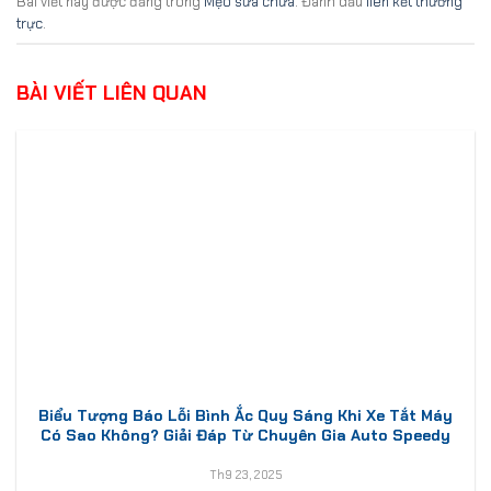
Bài viết này được đăng trong
Mẹo sửa chữa
. Đánh dấu
liên kết thường
trực
.
BÀI VIẾT LIÊN QUAN
Biểu Tượng Báo Lỗi Bình Ắc Quy Sáng Khi Xe Tắt Máy
Có Sao Không? Giải Đáp Từ Chuyên Gia Auto Speedy
Th9 23, 2025