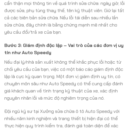
cẩn thận mọi thông tin về quá trình sửa chữa: ngày giờ, lỗi
được sửa, phụ tùng thay thế, tên kỹ thuật viên. Giữ lại tất
cả các biên bản sửa chữa. Nếu lỗi tái diễn sau nhiều lần
sửa chữa, đây chính là bằng chứng mạnh mẽ nhất cho
yêu cầu đổi/trả xe của bạn.
Bước 3: Giám định độc lập – Vai trò của các đơn vị uy
tín như Auto Speedy
Nếu đại lý/nhà sản xuất không thể khắc phục lỗi hoặc từ
chối yêu cầu của bạn, việc có một báo cáo giám định độc
lập là cực kỳ quan trọng. Một đơn vị giám định uy tín, có
chuyên môn sâu như Auto Speedy có thể cung cấp đánh
giá khách quan về tình trạng kỹ thuật của xe, xác định
nguyên nhân lỗi và mức độ nghiêm trọng của nó.
Đội ngũ kỹ sư tại Xưởng sửa chữa ô tô Auto Speedy với
nhiều năm kinh nghiệm và trang thiết bị hiện đại có thể
thực hiện quy trình kiểm tra, đánh giá toàn diện để xác