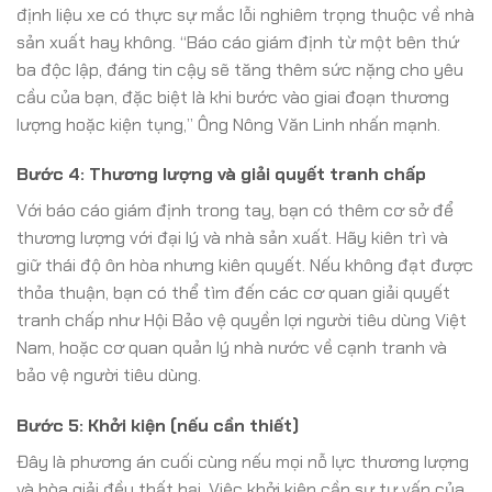
định liệu xe có thực sự mắc lỗi nghiêm trọng thuộc về nhà
sản xuất hay không. “Báo cáo giám định từ một bên thứ
ba độc lập, đáng tin cậy sẽ tăng thêm sức nặng cho yêu
cầu của bạn, đặc biệt là khi bước vào giai đoạn thương
lượng hoặc kiện tụng,” Ông Nông Văn Linh nhấn mạnh.
Bước 4: Thương lượng và giải quyết tranh chấp
Với báo cáo giám định trong tay, bạn có thêm cơ sở để
thương lượng với đại lý và nhà sản xuất. Hãy kiên trì và
giữ thái độ ôn hòa nhưng kiên quyết. Nếu không đạt được
thỏa thuận, bạn có thể tìm đến các cơ quan giải quyết
tranh chấp như Hội Bảo vệ quyền lợi người tiêu dùng Việt
Nam, hoặc cơ quan quản lý nhà nước về cạnh tranh và
bảo vệ người tiêu dùng.
Bước 5: Khởi kiện (nếu cần thiết)
Đây là phương án cuối cùng nếu mọi nỗ lực thương lượng
và hòa giải đều thất bại. Việc khởi kiện cần sự tư vấn của