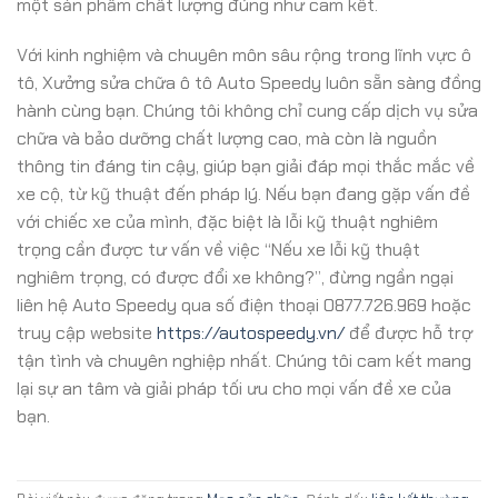
một sản phẩm chất lượng đúng như cam kết.
Với kinh nghiệm và chuyên môn sâu rộng trong lĩnh vực ô
tô, Xưởng sửa chữa ô tô Auto Speedy luôn sẵn sàng đồng
hành cùng bạn. Chúng tôi không chỉ cung cấp dịch vụ sửa
chữa và bảo dưỡng chất lượng cao, mà còn là nguồn
thông tin đáng tin cậy, giúp bạn giải đáp mọi thắc mắc về
xe cộ, từ kỹ thuật đến pháp lý. Nếu bạn đang gặp vấn đề
với chiếc xe của mình, đặc biệt là lỗi kỹ thuật nghiêm
trọng cần được tư vấn về việc “Nếu xe lỗi kỹ thuật
nghiêm trọng, có được đổi xe không?”, đừng ngần ngại
liên hệ Auto Speedy qua số điện thoại 0877.726.969 hoặc
truy cập website
https://autospeedy.vn/
để được hỗ trợ
tận tình và chuyên nghiệp nhất. Chúng tôi cam kết mang
lại sự an tâm và giải pháp tối ưu cho mọi vấn đề xe của
bạn.