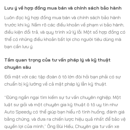
Lưu ý về hợp đồng mua bán và chính sách bảo hành
Luôn đọc kỹ hợp đồng mua bán và chính sách bảo hành
trước khi ký. Nắm rõ các điều khoản về phạm vi bảo hành,
điều kiện đổi trả, và quy trình xử lý lỗi. Một số hợp đồng có
thể có những điều khoản bất lợi cho người tiêu dùng mà
bạn cần lưu ý.
Tầm quan trọng của tư vấn pháp lý và kỹ thuật
chuyên sâu
Đối mặt với các tập đoàn ô tô lớn đòi hỏi bạn phải có sự
chuẩn bị kỹ lưỡng về cả mặt pháp lý lẫn kỹ thuật.
“Đừng ngần ngại tìm kiếm sự tư vấn chuyên nghiệp. Một
luật sư giỏi và một chuyên gia kỹ thuật ô tô uy tín như
Auto Speedy có thể giúp bạn hiểu rõ tình huống, đánh giá
bằng chứng, và đưa ra chiến lược hiệu quả nhất để bảo vệ
quyền lợi của mình,” Ông Bùi Hiếu, Chuyên gia tư vấn xe