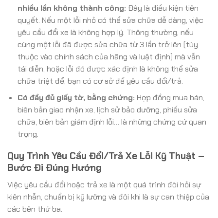
nhiều lần không thành công:
Đây là điều kiện tiên
quyết. Nếu một lỗi nhỏ có thể sửa chữa dễ dàng, việc
yêu cầu đổi xe là không hợp lý. Thông thường, nếu
cùng một lỗi đã được sửa chữa từ 3 lần trở lên (tùy
thuộc vào chính sách của hãng và luật định) mà vẫn
tái diễn, hoặc lỗi đó được xác định là không thể sửa
chữa triệt để, bạn có cơ sở để yêu cầu đổi/trả.
Có đầy đủ giấy tờ, bằng chứng:
Hợp đồng mua bán,
biên bản giao nhận xe, lịch sử bảo dưỡng, phiếu sửa
chữa, biên bản giám định lỗi… là những chứng cứ quan
trọng.
Quy Trình Yêu Cầu Đổi/Trả Xe Lỗi Kỹ Thuật –
Bước Đi Đúng Hướng
Việc yêu cầu đổi hoặc trả xe là một quá trình đòi hỏi sự
kiên nhẫn, chuẩn bị kỹ lưỡng và đôi khi là sự can thiệp của
các bên thứ ba.