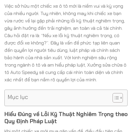
Việc sở hữu một chiếc xe ô tô mới là niềm vui và kỳ vọng
của nhiều người. Tuy nhiên, không may khi chiếc xe bạn
vừa rước về lại gặp phải những lỗi kỹ thuật nghiêm trọng,
gây ảnh hưởng đến trải nghiệm, an toàn và cả tài chính.
Câu hỏi đặt ra là: “Nếu xe lỗi kỹ thuật nghiêm trọng, có
được đổi xe không?”. Đây là vấn đề phức tạp liên quan
đến quyền lợi người tiêu dùng, luật pháp và chính sách
bảo hành của nhà sản xuất. Với kinh nghiệm sâu rộng
trong ngành ô tô và am hiểu pháp luật, Xưởng sửa chữa ô
tô Auto Speedy sẽ cung cấp cái nhìn toàn diện và chính
xác nhất để bạn nắm rõ quyền lợi của mình.
Mục lục
Hiểu Đúng về Lỗi Kỹ Thuật Nghiêm Trọng theo
Quy Định Pháp Luật
Khi một chiếc xe mới mua gặp vấn đề, điều đầu tiên cần