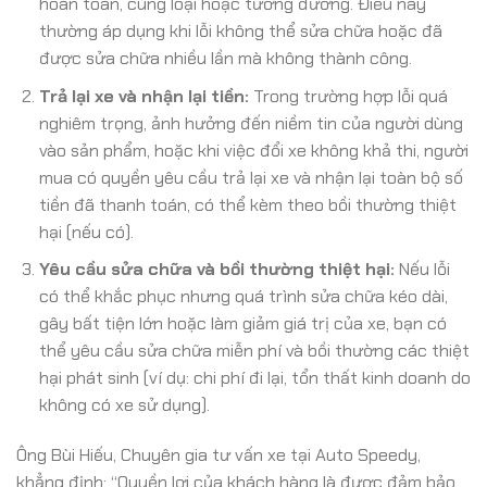
hoàn toàn, cùng loại hoặc tương đương. Điều này
thường áp dụng khi lỗi không thể sửa chữa hoặc đã
được sửa chữa nhiều lần mà không thành công.
Trả lại xe và nhận lại tiền:
Trong trường hợp lỗi quá
nghiêm trọng, ảnh hưởng đến niềm tin của người dùng
vào sản phẩm, hoặc khi việc đổi xe không khả thi, người
mua có quyền yêu cầu trả lại xe và nhận lại toàn bộ số
tiền đã thanh toán, có thể kèm theo bồi thường thiệt
hại (nếu có).
Yêu cầu sửa chữa và bồi thường thiệt hại:
Nếu lỗi
có thể khắc phục nhưng quá trình sửa chữa kéo dài,
gây bất tiện lớn hoặc làm giảm giá trị của xe, bạn có
thể yêu cầu sửa chữa miễn phí và bồi thường các thiệt
hại phát sinh (ví dụ: chi phí đi lại, tổn thất kinh doanh do
không có xe sử dụng).
Ông Bùi Hiếu, Chuyên gia tư vấn xe tại Auto Speedy,
khẳng định: “Quyền lợi của khách hàng là được đảm bảo