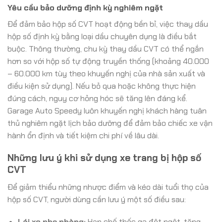
Yêu cầu bảo dưỡng định kỳ nghiêm ngặt
Để đảm bảo hộp số CVT hoạt động bền bỉ, việc thay dầu
hộp số định kỳ bằng loại dầu chuyên dụng là điều bắt
buộc. Thông thường, chu kỳ thay dầu CVT có thể ngắn
hơn so với hộp số tự động truyền thống (khoảng 40.000
– 60.000 km tùy theo khuyến nghị của nhà sản xuất và
điều kiện sử dụng). Nếu bỏ qua hoặc không thực hiện
đúng cách, nguy cơ hỏng hóc sẽ tăng lên đáng kể.
Garage Auto Speedy luôn khuyến nghị khách hàng tuân
thủ nghiêm ngặt lịch bảo dưỡng để đảm bảo chiếc xe vận
hành ổn định và tiết kiệm chi phí về lâu dài.
Những lưu ý khi sử dụng xe trang bị hộp số
CVT
Để giảm thiểu những nhược điểm và kéo dài tuổi thọ của
hộp số CVT, người dùng cần lưu ý một số điều sau:
Lái xe nhẹ nhàng:
Hạn chế thốc ga đột ngột, tăng