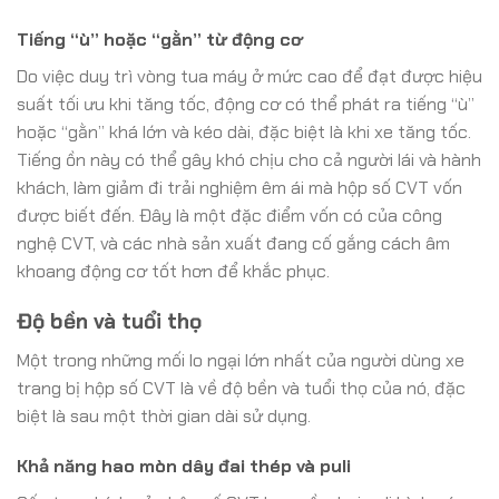
Tiếng “ù” hoặc “gằn” từ động cơ
Do việc duy trì vòng tua máy ở mức cao để đạt được hiệu
suất tối ưu khi tăng tốc, động cơ có thể phát ra tiếng “ù”
hoặc “gằn” khá lớn và kéo dài, đặc biệt là khi xe tăng tốc.
Tiếng ồn này có thể gây khó chịu cho cả người lái và hành
khách, làm giảm đi trải nghiệm êm ái mà hộp số CVT vốn
được biết đến. Đây là một đặc điểm vốn có của công
nghệ CVT, và các nhà sản xuất đang cố gắng cách âm
khoang động cơ tốt hơn để khắc phục.
Độ bền và tuổi thọ
Một trong những mối lo ngại lớn nhất của người dùng xe
trang bị hộp số CVT là về độ bền và tuổi thọ của nó, đặc
biệt là sau một thời gian dài sử dụng.
Khả năng hao mòn dây đai thép và puli