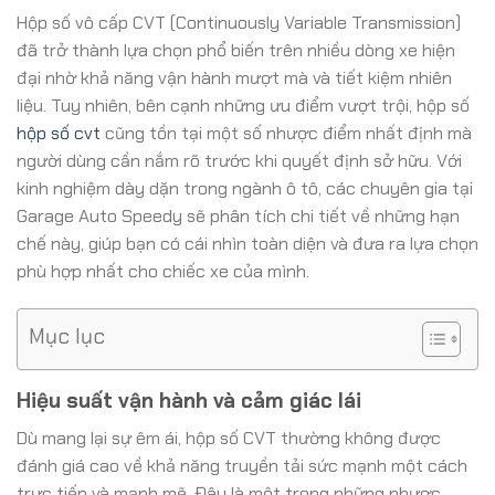
Hộp số vô cấp CVT (Continuously Variable Transmission)
đã trở thành lựa chọn phổ biến trên nhiều dòng xe hiện
đại nhờ khả năng vận hành mượt mà và tiết kiệm nhiên
liệu. Tuy nhiên, bên cạnh những ưu điểm vượt trội, hộp số
hộp số cvt
cũng tồn tại một số nhược điểm nhất định mà
người dùng cần nắm rõ trước khi quyết định sở hữu. Với
kinh nghiệm dày dặn trong ngành ô tô, các chuyên gia tại
Garage Auto Speedy sẽ phân tích chi tiết về những hạn
chế này, giúp bạn có cái nhìn toàn diện và đưa ra lựa chọn
phù hợp nhất cho chiếc xe của mình.
Mục lục
Hiệu suất vận hành và cảm giác lái
Dù mang lại sự êm ái, hộp số CVT thường không được
đánh giá cao về khả năng truyền tải sức mạnh một cách
trực tiếp và mạnh mẽ. Đây là một trong những nhược