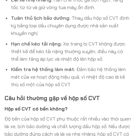
tốc từ từ và giữ vòng tua máy ổn định.
Tuân thủ lịch bảo dưỡng:
Thay dầu hộp số CVT định
kỳ bằng loại dầu chuyên dụng được nhà sản xuất
khuyến nghị.
Hạn chế kéo tải nặng:
Xe trang bị CVT không được
thiết kế để kéo tải nặng thường xuyên, điều này có
thể làm tăng áp lực và nhiệt độ lên hộp số.
Kiểm tra hệ thống làm mát:
Đảm bảo hệ thống làm
mát của xe hoạt động hiệu quả, vì nhiệt độ cao là kẻ
thù số một của hộp số CVT.
Câu hỏi thường gặp về hộp số CVT
Hộp số CVT có bền không?
Độ bền của hộp số CVT phụ thuộc rất nhiều vào thói quen
lái xe, lịch bảo dưỡng và chất lượng dầu hộp số. Nếu được
bảo dưỡng đúng cách và lái xe nhẹ nhàng, hộp số CVT có