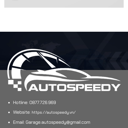
Hotline: 0877.726.969
Website:
https://autospeedy.vn/
Email:
Garage.autospeedy@gmail.com