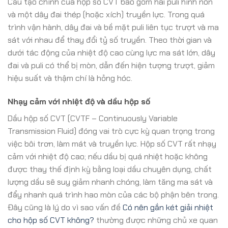
Cấu tạo chính của hộp số CVT bao gồm hai puli hình nón
và một dây đai thép (hoặc xích) truyền lực. Trong quá
trình vận hành, dây đai và bề mặt puli liên tục trượt và ma
sát với nhau để thay đổi tỷ số truyền. Theo thời gian và
dưới tác động của nhiệt độ cao cùng lực ma sát lớn, dây
đai và puli có thể bị mòn, dẫn đến hiện tượng trượt, giảm
hiệu suất và thậm chí là hỏng hóc.
Nhạy cảm với nhiệt độ và dầu hộp số
Dầu hộp số CVT (CVTF – Continuously Variable
Transmission Fluid) đóng vai trò cực kỳ quan trọng trong
việc bôi trơn, làm mát và truyền lực. Hộp số CVT rất nhạy
cảm với nhiệt độ cao; nếu dầu bị quá nhiệt hoặc không
được thay thế định kỳ bằng loại dầu chuyên dụng, chất
lượng dầu sẽ suy giảm nhanh chóng, làm tăng ma sát và
đẩy nhanh quá trình hao mòn của các bộ phận bên trong.
Đây cũng là lý do vì sao vấn đề
Có nên gắn két giải nhiệt
cho hộp số CVT không?
thường được những chủ xe quan