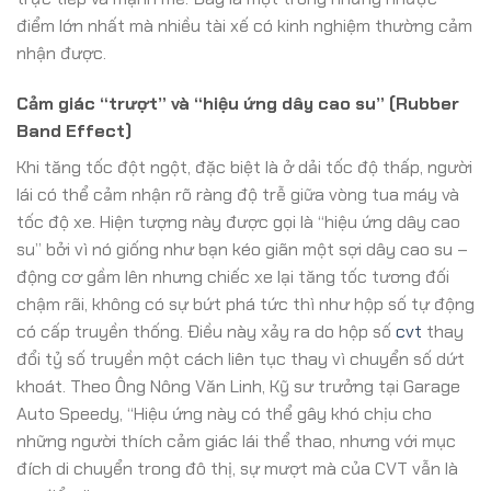
điểm lớn nhất mà nhiều tài xế có kinh nghiệm thường cảm
nhận được.
Cảm giác “trượt” và “hiệu ứng dây cao su” (Rubber
Band Effect)
Khi tăng tốc đột ngột, đặc biệt là ở dải tốc độ thấp, người
lái có thể cảm nhận rõ ràng độ trễ giữa vòng tua máy và
tốc độ xe. Hiện tượng này được gọi là “hiệu ứng dây cao
su” bởi vì nó giống như bạn kéo giãn một sợi dây cao su –
động cơ gầm lên nhưng chiếc xe lại tăng tốc tương đối
chậm rãi, không có sự bứt phá tức thì như hộp số tự động
có cấp truyền thống. Điều này xảy ra do hộp số
cvt
thay
đổi tỷ số truyền một cách liên tục thay vì chuyển số dứt
khoát. Theo Ông Nông Văn Linh, Kỹ sư trưởng tại Garage
Auto Speedy, “Hiệu ứng này có thể gây khó chịu cho
những người thích cảm giác lái thể thao, nhưng với mục
đích di chuyển trong đô thị, sự mượt mà của CVT vẫn là