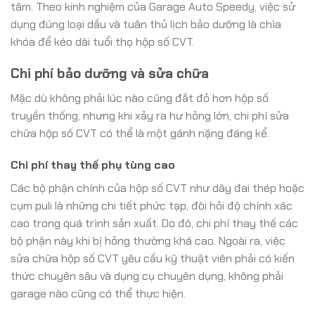
tâm. Theo kinh nghiệm của Garage Auto Speedy, việc sử
dụng đúng loại dầu và tuân thủ lịch bảo dưỡng là chìa
khóa để kéo dài tuổi thọ hộp số CVT.
Chi phí bảo dưỡng và sửa chữa
Mặc dù không phải lúc nào cũng đắt đỏ hơn hộp số
truyền thống, nhưng khi xảy ra hư hỏng lớn, chi phí sửa
chữa hộp số CVT có thể là một gánh nặng đáng kể.
Chi phí thay thế phụ tùng cao
Các bộ phận chính của hộp số CVT như dây đai thép hoặc
cụm puli là những chi tiết phức tạp, đòi hỏi độ chính xác
cao trong quá trình sản xuất. Do đó, chi phí thay thế các
bộ phận này khi bị hỏng thường khá cao. Ngoài ra, việc
sửa chữa hộp số CVT yêu cầu kỹ thuật viên phải có kiến
thức chuyên sâu và dụng cụ chuyên dụng, không phải
garage nào cũng có thể thực hiện.