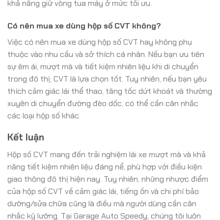
khả năng giữ vòng tua máy ở mức tối ưu.
Có nên mua xe dùng hộp số CVT không?
Việc có nên mua xe dùng hộp số CVT hay không phụ
thuộc vào nhu cầu và sở thích cá nhân. Nếu bạn ưu tiên
sự êm ái, mượt mà và tiết kiệm nhiên liệu khi di chuyển
trong đô thị, CVT là lựa chọn tốt. Tuy nhiên, nếu bạn yêu
thích cảm giác lái thể thao, tăng tốc dứt khoát và thường
xuyên di chuyển đường đèo dốc, có thể cần cân nhắc
các loại hộp số khác.
Kết luận
Hộp số CVT mang đến trải nghiệm lái xe mượt mà và khả
năng tiết kiệm nhiên liệu đáng nể, phù hợp với điều kiện
giao thông đô thị hiện nay. Tuy nhiên, những nhược điểm
của hộp số CVT về cảm giác lái, tiếng ồn và chi phí bảo
dưỡng/sửa chữa cũng là điều mà người dùng cần cân
nhắc kỹ lưỡng. Tại Garage Auto Speedy, chúng tôi luôn