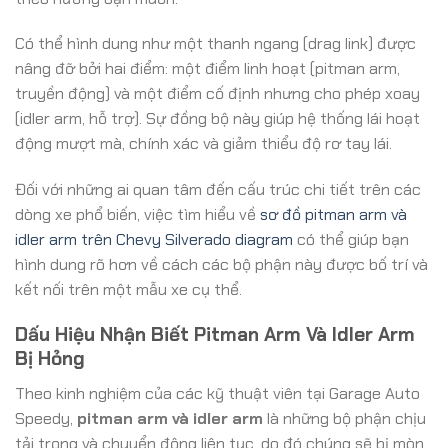
Có thể hình dung như một thanh ngang (drag link) được
nâng đỡ bởi hai điểm: một điểm linh hoạt (pitman arm,
truyền động) và một điểm cố định nhưng cho phép xoay
(idler arm, hỗ trợ). Sự đồng bộ này giúp hệ thống lái hoạt
động mượt mà, chính xác và giảm thiểu độ rơ tay lái.
Đối với những ai quan tâm đến cấu trúc chi tiết trên các
dòng xe phổ biến, việc tìm hiểu về
sơ đồ pitman arm và
idler arm trên Chevy Silverado diagram
có thể giúp bạn
hình dung rõ hơn về cách các bộ phận này được bố trí và
kết nối trên một mẫu xe cụ thể.
Dấu Hiệu Nhận Biết Pitman Arm Và Idler Arm
Bị Hỏng
Theo kinh nghiệm của các kỹ thuật viên tại Garage Auto
Speedy,
pitman arm và idler arm
là những bộ phận chịu
tải trọng và chuyển động liên tục, do đó chúng sẽ bị mòn