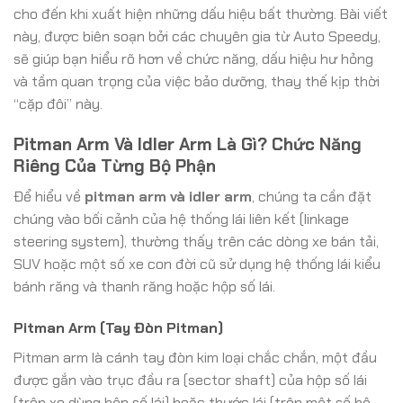
cho đến khi xuất hiện những dấu hiệu bất thường. Bài viết
này, được biên soạn bởi các chuyên gia từ Auto Speedy,
sẽ giúp bạn hiểu rõ hơn về chức năng, dấu hiệu hư hỏng
và tầm quan trọng của việc bảo dưỡng, thay thế kịp thời
“cặp đôi” này.
Pitman Arm Và Idler Arm Là Gì? Chức Năng
Riêng Của Từng Bộ Phận
Để hiểu về
pitman arm và idler arm
, chúng ta cần đặt
chúng vào bối cảnh của hệ thống lái liên kết (linkage
steering system), thường thấy trên các dòng xe bán tải,
SUV hoặc một số xe con đời cũ sử dụng hệ thống lái kiểu
bánh răng và thanh răng hoặc hộp số lái.
Pitman Arm (Tay Đòn Pitman)
Pitman arm là cánh tay đòn kim loại chắc chắn, một đầu
được gắn vào trục đầu ra (sector shaft) của hộp số lái
(trên xe dùng hộp số lái) hoặc thước lái (trên một số hệ