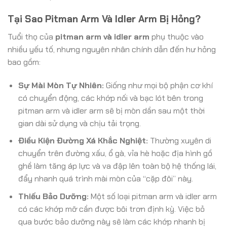
Tại Sao Pitman Arm Và Idler Arm Bị Hỏng?
Tuổi thọ của
pitman arm và idler arm
phụ thuộc vào
nhiều yếu tố, nhưng nguyên nhân chính dẫn đến hư hỏng
bao gồm:
Sự Mài Mòn Tự Nhiên:
Giống như mọi bộ phận cơ khí
có chuyển động, các khớp nối và bạc lót bên trong
pitman arm và idler arm sẽ bị mòn dần sau một thời
gian dài sử dụng và chịu tải trọng.
Điều Kiện Đường Xá Khắc Nghiệt:
Thường xuyên di
chuyển trên đường xấu, ổ gà, vỉa hè hoặc địa hình gồ
ghề làm tăng áp lực và va đập lên toàn bộ hệ thống lái,
đẩy nhanh quá trình mài mòn của “cặp đôi” này.
Thiếu Bảo Dưỡng:
Một số loại pitman arm và idler arm
có các khớp mỡ cần được bôi trơn định kỳ. Việc bỏ
qua bước bảo dưỡng này sẽ làm các khớp nhanh bị