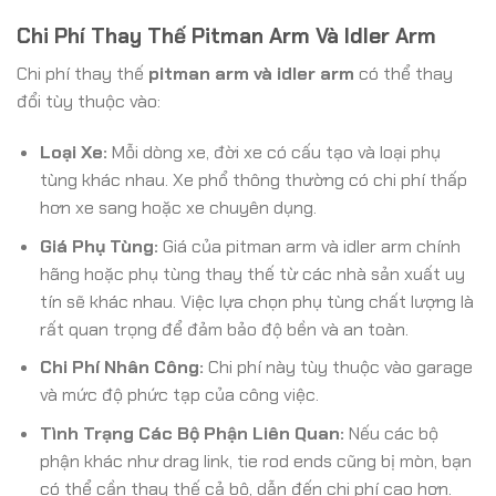
Chi Phí Thay Thế Pitman Arm Và Idler Arm
Chi phí thay thế
pitman arm và idler arm
có thể thay
đổi tùy thuộc vào:
Loại Xe:
Mỗi dòng xe, đời xe có cấu tạo và loại phụ
tùng khác nhau. Xe phổ thông thường có chi phí thấp
hơn xe sang hoặc xe chuyên dụng.
Giá Phụ Tùng:
Giá của pitman arm và idler arm chính
hãng hoặc phụ tùng thay thế từ các nhà sản xuất uy
tín sẽ khác nhau. Việc lựa chọn phụ tùng chất lượng là
rất quan trọng để đảm bảo độ bền và an toàn.
Chi Phí Nhân Công:
Chi phí này tùy thuộc vào garage
và mức độ phức tạp của công việc.
Tình Trạng Các Bộ Phận Liên Quan:
Nếu các bộ
phận khác như drag link, tie rod ends cũng bị mòn, bạn
có thể cần thay thế cả bộ, dẫn đến chi phí cao hơn.