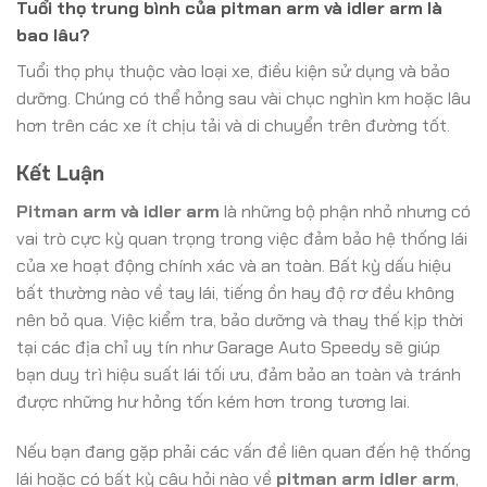
Tuổi thọ trung bình của pitman arm và idler arm là
bao lâu?
Tuổi thọ phụ thuộc vào loại xe, điều kiện sử dụng và bảo
dưỡng. Chúng có thể hỏng sau vài chục nghìn km hoặc lâu
hơn trên các xe ít chịu tải và di chuyển trên đường tốt.
Kết Luận
Pitman arm và idler arm
là những bộ phận nhỏ nhưng có
vai trò cực kỳ quan trọng trong việc đảm bảo hệ thống lái
của xe hoạt động chính xác và an toàn. Bất kỳ dấu hiệu
bất thường nào về tay lái, tiếng ồn hay độ rơ đều không
nên bỏ qua. Việc kiểm tra, bảo dưỡng và thay thế kịp thời
tại các địa chỉ uy tín như Garage Auto Speedy sẽ giúp
bạn duy trì hiệu suất lái tối ưu, đảm bảo an toàn và tránh
được những hư hỏng tốn kém hơn trong tương lai.
Nếu bạn đang gặp phải các vấn đề liên quan đến hệ thống
lái hoặc có bất kỳ câu hỏi nào về
pitman arm idler arm
,