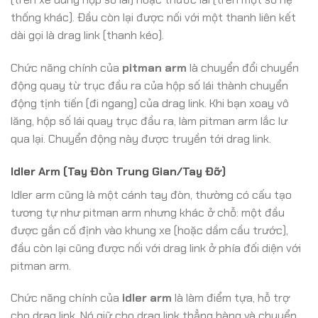
thống khác). Đầu còn lại được nối với một thanh liên kết
dài gọi là drag link (thanh kéo).
Chức năng chính của
pitman arm
là chuyển đổi chuyển
động quay từ trục đầu ra của hộp số lái thành chuyển
động tịnh tiến (đi ngang) của drag link. Khi bạn xoay vô
lăng, hộp số lái quay trục đầu ra, làm pitman arm lắc lư
qua lại. Chuyển động này được truyền tới drag link.
Idler Arm (Tay Đòn Trung Gian/Tay Đỡ)
Idler arm cũng là một cánh tay đòn, thường có cấu tạo
tương tự như pitman arm nhưng khác ở chỗ: một đầu
được gắn cố định vào khung xe (hoặc dầm cầu trước),
đầu còn lại cũng được nối với drag link ở phía đối diện với
pitman arm.
Chức năng chính của
idler arm
là làm điểm tựa, hỗ trợ
cho drag link. Nó giữ cho drag link thẳng hàng và chuyển