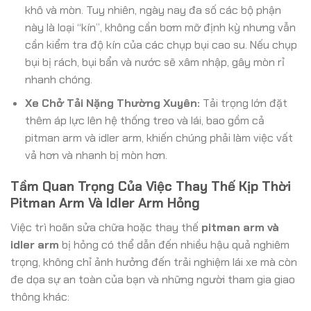
khô và mòn. Tuy nhiên, ngày nay đa số các bộ phận
này là loại “kín”, không cần bơm mỡ định kỳ nhưng vẫn
cần kiểm tra độ kín của các chụp bụi cao su. Nếu chụp
bụi bị rách, bụi bẩn và nước sẽ xâm nhập, gây mòn rỉ
nhanh chóng.
Xe Chở Tải Nặng Thường Xuyên:
Tải trọng lớn đặt
thêm áp lực lên hệ thống treo và lái, bao gồm cả
pitman arm và idler arm, khiến chúng phải làm việc vất
vả hơn và nhanh bị mòn hơn.
Tầm Quan Trọng Của Việc Thay Thế Kịp Thời
Pitman Arm Và Idler Arm Hỏng
Việc trì hoãn sửa chữa hoặc thay thế
pitman arm và
idler arm
bị hỏng có thể dẫn đến nhiều hậu quả nghiêm
trọng, không chỉ ảnh hưởng đến trải nghiệm lái xe mà còn
đe dọa sự an toàn của bạn và những người tham gia giao
thông khác: