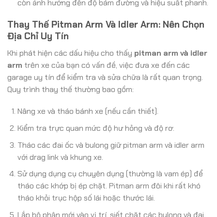
còn ảnh hưởng đến độ bám đường và hiệu suất phanh.
Thay Thế Pitman Arm Và Idler Arm: Nên Chọn
Địa Chỉ Uy Tín
Khi phát hiện các dấu hiệu cho thấy
pitman arm và idler
arm
trên xe của bạn có vấn đề, việc đưa xe đến các
garage uy tín để kiểm tra và sửa chữa là rất quan trọng.
Quy trình thay thế thường bao gồm:
Nâng xe và tháo bánh xe (nếu cần thiết).
Kiểm tra trực quan mức độ hư hỏng và độ rơ.
Tháo các đai ốc và bulong giữ pitman arm và idler arm
với drag link và khung xe.
Sử dụng dụng cụ chuyên dụng (thường là vam ép) để
tháo các khớp bị ép chặt. Pitman arm đôi khi rất khó
tháo khỏi trục hộp số lái hoặc thước lái.
Lắp bộ phận mới vào vị trí, siết chặt các bulong và đai