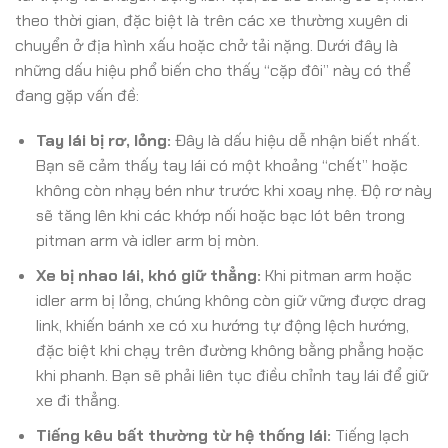
theo thời gian, đặc biệt là trên các xe thường xuyên di
chuyển ở địa hình xấu hoặc chở tải nặng. Dưới đây là
những dấu hiệu phổ biến cho thấy “cặp đôi” này có thể
đang gặp vấn đề:
Tay lái bị rơ, lỏng:
Đây là dấu hiệu dễ nhận biết nhất.
Bạn sẽ cảm thấy tay lái có một khoảng “chết” hoặc
không còn nhạy bén như trước khi xoay nhẹ. Độ rơ này
sẽ tăng lên khi các khớp nối hoặc bạc lót bên trong
pitman arm và idler arm bị mòn.
Xe bị nhao lái, khó giữ thẳng:
Khi pitman arm hoặc
idler arm bị lỏng, chúng không còn giữ vững được drag
link, khiến bánh xe có xu hướng tự động lệch hướng,
đặc biệt khi chạy trên đường không bằng phẳng hoặc
khi phanh. Bạn sẽ phải liên tục điều chỉnh tay lái để giữ
xe đi thẳng.
Tiếng kêu bất thường từ hệ thống lái:
Tiếng lạch