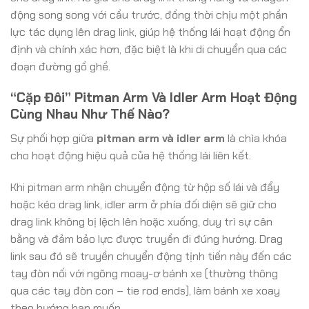
động song song với cầu trước, đồng thời chịu một phần
lực tác dụng lên drag link, giúp hệ thống lái hoạt động ổn
định và chính xác hơn, đặc biệt là khi di chuyển qua các
đoạn đường gồ ghề.
“Cặp Đôi” Pitman Arm Và Idler Arm Hoạt Động
Cùng Nhau Như Thế Nào?
Sự phối hợp giữa
pitman arm và idler arm
là chìa khóa
cho hoạt động hiệu quả của hệ thống lái liên kết.
Khi pitman arm nhận chuyển động từ hộp số lái và đẩy
hoặc kéo drag link, idler arm ở phía đối diện sẽ giữ cho
drag link không bị lệch lên hoặc xuống, duy trì sự cân
bằng và đảm bảo lực được truyền đi đúng hướng. Drag
link sau đó sẽ truyền chuyển động tịnh tiến này đến các
tay đòn nối với ngõng moay-ơ bánh xe (thường thông
qua các tay đòn con – tie rod ends), làm bánh xe xoay
theo hướng bạn muốn.