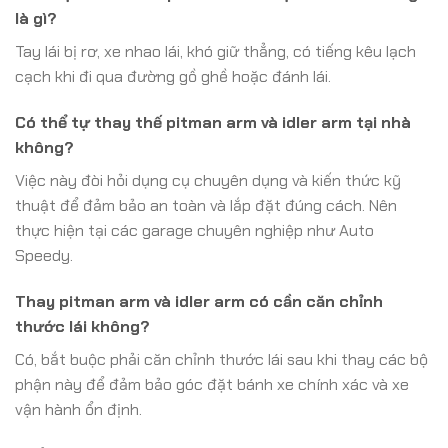
là gì?
Tay lái bị rơ, xe nhao lái, khó giữ thẳng, có tiếng kêu lạch
cạch khi đi qua đường gồ ghề hoặc đánh lái.
Có thể tự thay thế pitman arm và idler arm tại nhà
không?
Việc này đòi hỏi dụng cụ chuyên dụng và kiến thức kỹ
thuật để đảm bảo an toàn và lắp đặt đúng cách. Nên
thực hiện tại các garage chuyên nghiệp như Auto
Speedy.
Thay pitman arm và idler arm có cần căn chỉnh
thước lái không?
Có, bắt buộc phải căn chỉnh thước lái sau khi thay các bộ
phận này để đảm bảo góc đặt bánh xe chính xác và xe
vận hành ổn định.