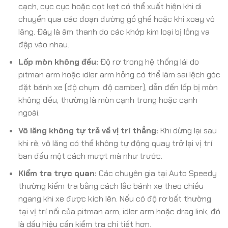
cạch, cục cục hoặc cọt kẹt có thể xuất hiện khi di
chuyển qua các đoạn đường gồ ghề hoặc khi xoay vô
lăng. Đây là âm thanh do các khớp kim loại bị lỏng va
đập vào nhau.
Lốp mòn không đều:
Độ rơ trong hệ thống lái do
pitman arm hoặc idler arm hỏng có thể làm sai lệch góc
đặt bánh xe (độ chụm, độ camber), dẫn đến lốp bị mòn
không đều, thường là mòn cạnh trong hoặc cạnh
ngoài.
Vô lăng không tự trả về vị trí thẳng:
Khi dừng lại sau
khi rẽ, vô lăng có thể không tự động quay trở lại vị trí
ban đầu một cách mượt mà như trước.
Kiểm tra trực quan:
Các chuyên gia tại Auto Speedy
thường kiểm tra bằng cách lắc bánh xe theo chiều
ngang khi xe được kích lên. Nếu có độ rơ bất thường
tại vị trí nối của pitman arm, idler arm hoặc drag link, đó
là dấu hiệu cần kiểm tra chi tiết hơn.