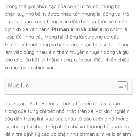
Trong thế giới phức tạp của cơ khí ô tô, có những bộ
phận tuy nhỏ bé, ít được nhắc tên nhưng lại đóng vai trò
cực kỳ quan trọng trong việc đảm bảo an toàn và sự ổn
định khi xe vận hành.
Pitman arm và idler arm
chính là
“cặp đôi” như vậy trong hệ thống lái sử dụng cơ cấu
thước lái thanh răng và bánh răng hoặc hộp số lái. Chúng
làm việc cùng nhau, âm thầm truyền chuyển động và giữ
cho các liên kết lái thẳng hàng, giúp bạn điều khiển chiếc
xe một cách chính xác.
Mục lục
Tại Garage Auto Speedy, chúng tôi hiểu rõ tầm quan
trọng của từng chi tiết nhỏ nhất trên xe. Với kinh nghiệm
dày dặn trong lĩnh vực sửa chữa và bảo dưỡng hệ thống
lái, chúng tôi nhận thấy nhiều chủ xe thường bỏ qua việc
kiểm tra định kỳ các bộ phận như pitman arm và idler arm