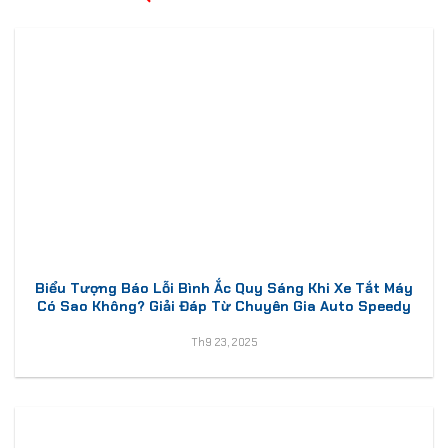
Biểu Tượng Báo Lỗi Bình Ắc Quy Sáng Khi Xe Tắt Máy
Có Sao Không? Giải Đáp Từ Chuyên Gia Auto Speedy
Th9 23, 2025