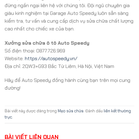
đừng ngần ngại liên hệ với chúng tôi. Đội ngũ chuyên gia
giàu kinh nghiệm tại Garage Auto Speedy luôn sẵn sàng
kiểm tra, tư vấn và cung cấp dịch vụ sửa chữa chất lượng
cao nhất cho chiếc xe của bạn.
Xưởng sửa chữa ô tô Auto Speedy
Số điện thoại: 0877.726.969
Website:
https://autospeedy.vn/
Địa chỉ: 2QW3+G93 Bắc Từ Liêm, Hà Nội, Việt Nam
Hãy để Auto Speedy đồng hành cùng bạn trên mọi cung
đường!
Bài viết này được đăng trong
Mẹo sửa chữa
. Đánh dấu
liên kết thường
trực
.
BÀI VIẾT LIÊN QUAN