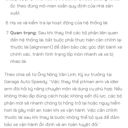
ốc theo đúng mô-men xoắn quy định của nhà sản
xuất.
Hạ xe và kiểm tra lại hoạt động của hệ thống lái.
Quan trọng:
Sau khi thay thế các bộ phận liên quan
đến hệ thống lái, bắt buộc phải thực hiện căn chỉnh lại
thước lái (alignment) để đảm bảo các góc đặt bánh xe
chính xác, tránh tình trạng lốp mòn nhanh và xe bị
nhao lái.
Theo chia sẻ từ Ông Nông Văn Linh, Kỹ sư trưởng tại
Garage Auto Speedy: “Việc thay thế pitman arm và idler
arm đòi hỏi kỹ năng chuyên môn và dụng cụ phù hợp. Nếu
không tháo lắp đúng cách hoặc không siết đủ lực, các bộ
phận mới sẽ nhanh chóng bị hỏng trở lại hoặc nguy hiểm
hơn là gây mất an toàn khi xe vận hành. Việc căn chỉnh
thước lái sau khi thay là bước không thể bỏ qua để đảm
bảo xe vận hành ổn định và an toàn tuyệt đối.”