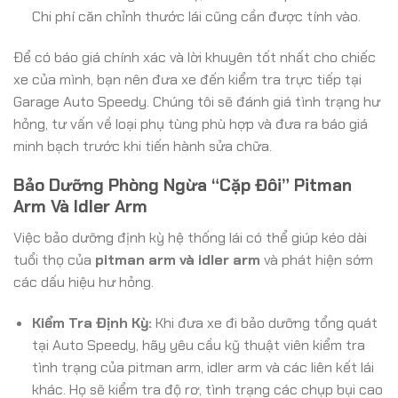
Chi phí căn chỉnh thước lái cũng cần được tính vào.
Để có báo giá chính xác và lời khuyên tốt nhất cho chiếc
xe của mình, bạn nên đưa xe đến kiểm tra trực tiếp tại
Garage Auto Speedy. Chúng tôi sẽ đánh giá tình trạng hư
hỏng, tư vấn về loại phụ tùng phù hợp và đưa ra báo giá
minh bạch trước khi tiến hành sửa chữa.
Bảo Dưỡng Phòng Ngừa “Cặp Đôi” Pitman
Arm Và Idler Arm
Việc bảo dưỡng định kỳ hệ thống lái có thể giúp kéo dài
tuổi thọ của
pitman arm và idler arm
và phát hiện sớm
các dấu hiệu hư hỏng.
Kiểm Tra Định Kỳ:
Khi đưa xe đi bảo dưỡng tổng quát
tại Auto Speedy, hãy yêu cầu kỹ thuật viên kiểm tra
tình trạng của pitman arm, idler arm và các liên kết lái
khác. Họ sẽ kiểm tra độ rơ, tình trạng các chụp bụi cao