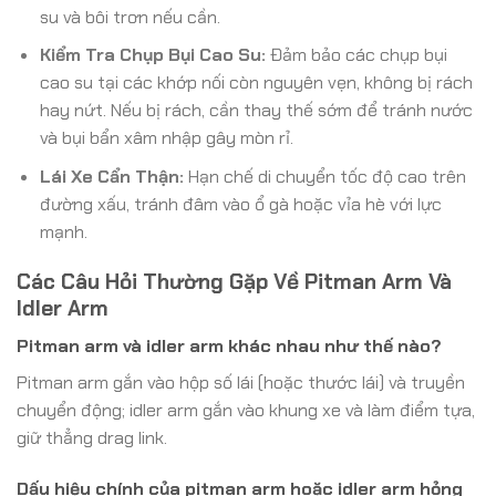
su và bôi trơn nếu cần.
Kiểm Tra Chụp Bụi Cao Su:
Đảm bảo các chụp bụi
cao su tại các khớp nối còn nguyên vẹn, không bị rách
hay nứt. Nếu bị rách, cần thay thế sớm để tránh nước
và bụi bẩn xâm nhập gây mòn rỉ.
Lái Xe Cẩn Thận:
Hạn chế di chuyển tốc độ cao trên
đường xấu, tránh đâm vào ổ gà hoặc vỉa hè với lực
mạnh.
Các Câu Hỏi Thường Gặp Về Pitman Arm Và
Idler Arm
Pitman arm và idler arm khác nhau như thế nào?
Pitman arm gắn vào hộp số lái (hoặc thước lái) và truyền
chuyển động; idler arm gắn vào khung xe và làm điểm tựa,
giữ thẳng drag link.
Dấu hiệu chính của pitman arm hoặc idler arm hỏng