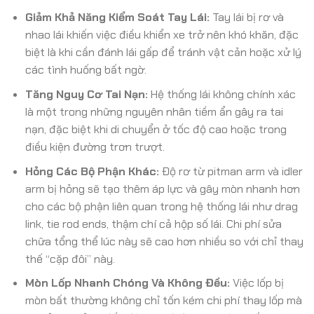
Giảm Khả Năng Kiểm Soát Tay Lái:
Tay lái bị rơ và
nhao lái khiến việc điều khiển xe trở nên khó khăn, đặc
biệt là khi cần đánh lái gấp để tránh vật cản hoặc xử lý
các tình huống bất ngờ.
Tăng Nguy Cơ Tai Nạn:
Hệ thống lái không chính xác
là một trong những nguyên nhân tiềm ẩn gây ra tai
nạn, đặc biệt khi di chuyển ở tốc độ cao hoặc trong
điều kiện đường trơn trượt.
Hỏng Các Bộ Phận Khác:
Độ rơ từ pitman arm và idler
arm bị hỏng sẽ tạo thêm áp lực và gây mòn nhanh hơn
cho các bộ phận liên quan trong hệ thống lái như drag
link, tie rod ends, thậm chí cả hộp số lái. Chi phí sửa
chữa tổng thể lúc này sẽ cao hơn nhiều so với chỉ thay
thế “cặp đôi” này.
Mòn Lốp Nhanh Chóng Và Không Đều:
Việc lốp bị
mòn bất thường không chỉ tốn kém chi phí thay lốp mà