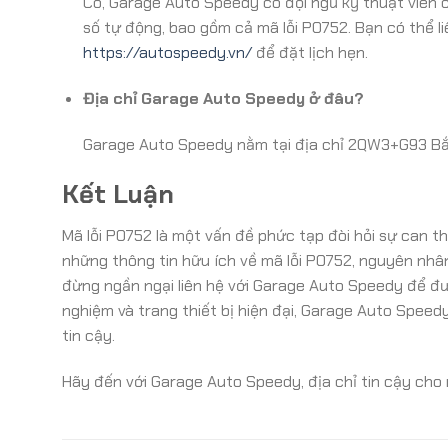
Có, Garage Auto Speedy có đội ngũ kỹ thuật viên c
số tự động, bao gồm cả mã lỗi PO752. Bạn có thể l
https://autospeedy.vn/
để đặt lịch hẹn.
Địa chỉ Garage Auto Speedy ở đâu?
Garage Auto Speedy nằm tại địa chỉ 2QW3+G93 Bắc
Kết Luận
Mã lỗi PO752 là một vấn đề phức tạp đòi hỏi sự can t
những thông tin hữu ích về mã lỗi PO752, nguyên nhâ
đừng ngần ngại liên hệ với Garage Auto Speedy để đượ
nghiệm và trang thiết bị hiện đại, Garage Auto Spee
tin cậy.
Hãy đến với Garage Auto Speedy, địa chỉ tin cậy cho 