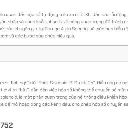
ên quan đến hộp số tự động trên xe ô tô. Khi đèn báo lỗi động
uyên nhân và cách khắc phục là vô cùng quan trọng để tránh 
ởi các chuyên gia tại Garage Auto Speedy, sẽ giúp bạn hiểu r
i kèm và các bước sửa chữa hiệu quả.
ược định nghĩa là “Shift Solenoid ‘B’ Stuck On”. Điều này có ng
ẹt ở vị trí “bật”, dẫn đến việc hộp số không thể chuyển số một
t solenoid, là một phần quan trọng của hệ thống điều khiển hộp
 xe để mở hoặc đóng các kênh dầu, cho phép hộp số chuyển s
O752