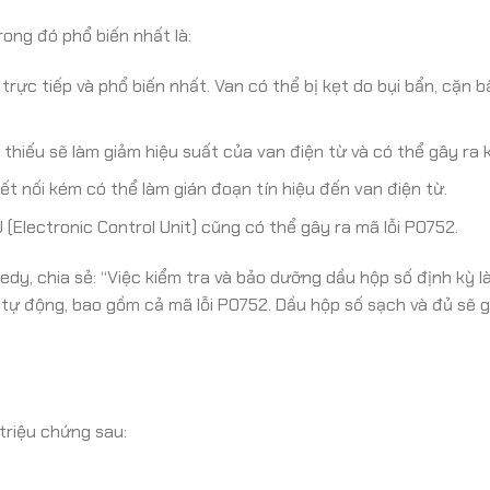
ong đó phổ biến nhất là:
rực tiếp và phổ biến nhất. Van có thể bị kẹt do bụi bẩn, cặn 
hiếu sẽ làm giảm hiệu suất của van điện từ và có thể gây ra k
t nối kém có thể làm gián đoạn tín hiệu đến van điện từ.
 (Electronic Control Unit) cũng có thể gây ra mã lỗi PO752.
dy, chia sẻ: “Việc kiểm tra và bảo dưỡng dầu hộp số định kỳ l
 tự động, bao gồm cả mã lỗi PO752. Dầu hộp số sạch và đủ sẽ g
triệu chứng sau: