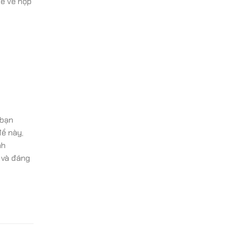
đề về hộp
 bạn
đề này,
nh
 và đáng