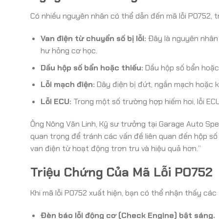
Có nhiều nguyên nhân có thể dẫn đến mã lỗi PO752, tr
Van điện từ chuyển số bị lỗi:
Đây là nguyên nhân t
hư hỏng cơ học.
Dầu hộp số bẩn hoặc thiếu:
Dầu hộp số bẩn hoặc t
Lỗi mạch điện:
Dây điện bị đứt, ngắn mạch hoặc kế
Lỗi ECU:
Trong một số trường hợp hiếm hoi, lỗi ECU
Ông Nông Văn Linh, Kỹ sư trưởng tại Garage Auto Spee
quan trọng để tránh các vấn đề liên quan đến hộp số
van điện từ hoạt động trơn tru và hiệu quả hơn.”
Triệu Chứng Của Mã Lỗi PO752
Khi mã lỗi PO752 xuất hiện, bạn có thể nhận thấy các 
Đèn báo lỗi động cơ (Check Engine) bật sáng.