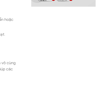
bẩn hoặc
ẹt.
à vô cùng
iúp các