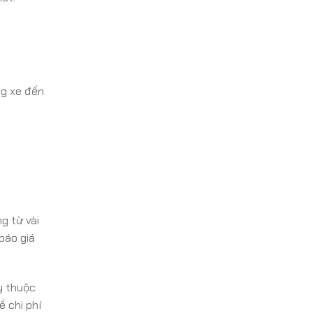
ng xe đến
g từ vài
báo giá
y thuộc
ề chi phí