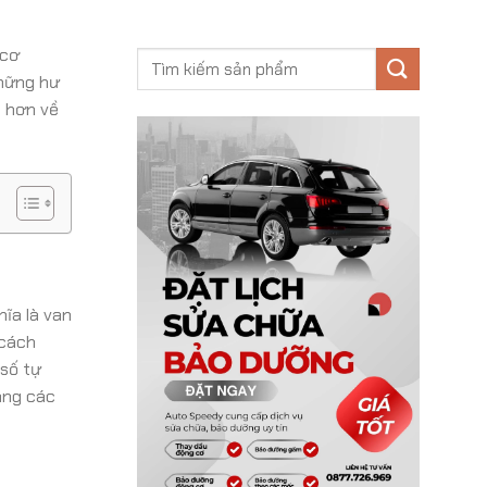
 cơ
những hư
õ hơn về
hĩa là van
 cách
 số tự
ang các