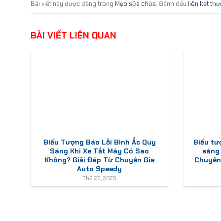
Bài viết này được đăng trong
Mẹo sửa chữa
. Đánh dấu
liên kết th
BÀI VIẾT LIÊN QUAN
Biểu Tượng Báo Lỗi Bình Ắc Quy
Biểu tư
Sáng Khi Xe Tắt Máy Có Sao
sáng
Không? Giải Đáp Từ Chuyên Gia
Chuyên 
Auto Speedy
Th9 23, 2025