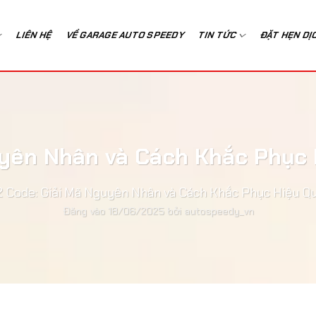
LIÊN HỆ
VỀ GARAGE AUTO SPEEDY
TIN TỨC
ĐẶT HẸN DỊ
uyên Nhân và Cách Khắc Phục 
 Code: Giải Mã Nguyên Nhân và Cách Khắc Phục Hiệu Q
Đăng vào
18/06/2025
bởi
autospeedy_vn