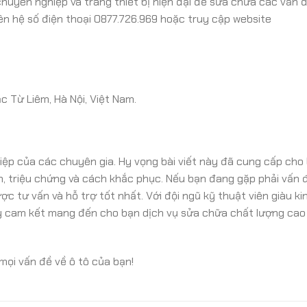
huyên nghiệp và trang thiết bị hiện đại để sửa chữa các vấn 
iên hệ số điện thoại 0877.726.969 hoặc truy cập website
 Từ Liêm, Hà Nội, Việt Nam.
hiệp của các chuyên gia. Hy vọng bài viết này đã cung cấp cho
n, triệu chứng và cách khắc phục. Nếu bạn đang gặp phải vấn 
c tư vấn và hỗ trợ tốt nhất. Với đội ngũ kỹ thuật viên giàu ki
dy cam kết mang đến cho bạn dịch vụ sửa chữa chất lượng cao
mọi vấn đề về ô tô của bạn!