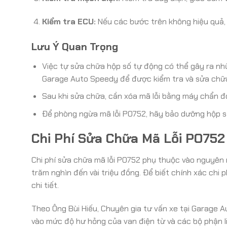
Kiểm tra ECU:
Nếu các bước trên không hiệu quả, c
Lưu Ý Quan Trọng
Việc tự sửa chữa hộp số tự động có thể gây ra nh
Garage Auto Speedy để được kiểm tra và sửa chữa 
Sau khi sửa chữa, cần xóa mã lỗi bằng máy chẩn đo
Để phòng ngừa mã lỗi PO752, hãy bảo dưỡng hộp s
Chi Phí Sửa Chữa Mã Lỗi PO752
Chi phí sửa chữa mã lỗi PO752 phụ thuộc vào nguyên nh
trăm nghìn đến vài triệu đồng. Để biết chính xác chi 
chi tiết.
Theo Ông Bùi Hiếu, Chuyên gia tư vấn xe tại Garage A
vào mức độ hư hỏng của van điện từ và các bộ phận liê