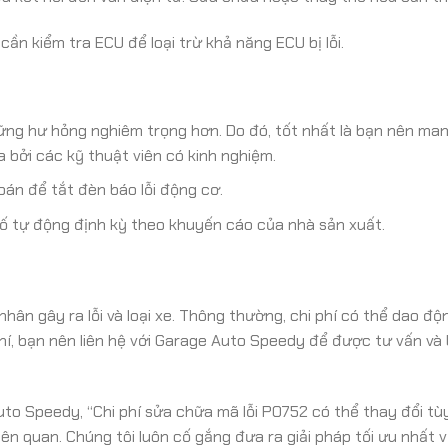
ần kiểm tra ECU để loại trừ khả năng ECU bị lỗi.
ững hư hỏng nghiêm trọng hơn. Do đó, tốt nhất là bạn nên ma
bởi các kỹ thuật viên có kinh nghiệm.
án để tắt đèn báo lỗi động cơ.
ố tự động định kỳ theo khuyến cáo của nhà sản xuất.
ân gây ra lỗi và loại xe. Thông thường, chi phí có thể dao độn
phí, bạn nên liên hệ với Garage Auto Speedy để được tư vấn và 
uto Speedy, “Chi phí sửa chữa mã lỗi PO752 có thể thay đổi tù
n quan. Chúng tôi luôn cố gắng đưa ra giải pháp tối ưu nhất v