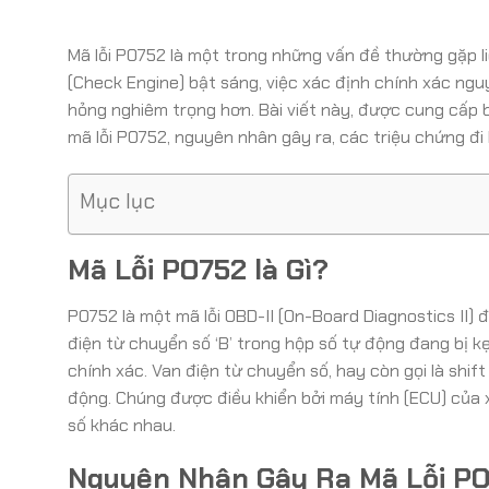
Mã lỗi PO752 là một trong những vấn đề thường gặp li
(Check Engine) bật sáng, việc xác định chính xác ng
hỏng nghiêm trọng hơn. Bài viết này, được cung cấp b
mã lỗi PO752, nguyên nhân gây ra, các triệu chứng đ
Mục lục
Mã Lỗi PO752 là Gì?
PO752 là một mã lỗi OBD-II (On-Board Diagnostics II) đ
điện từ chuyển số ‘B’ trong hộp số tự động đang bị k
chính xác. Van điện từ chuyển số, hay còn gọi là shif
động. Chúng được điều khiển bởi máy tính (ECU) của
số khác nhau.
Nguyên Nhân Gây Ra Mã Lỗi P