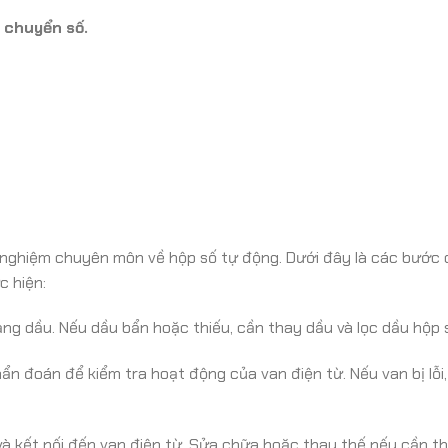
 chuyển số.
nh nghiệm chuyên môn về hộp số tự động. Dưới đây là các bước
c hiện:
ng dầu. Nếu dầu bẩn hoặc thiếu, cần thay dầu và lọc dầu hộp 
n đoán để kiểm tra hoạt động của van điện từ. Nếu van bị lỗi,
và kết nối đến van điện từ. Sửa chữa hoặc thay thế nếu cần thi