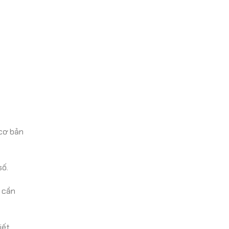
 cơ bản
số.
 cần
ết.