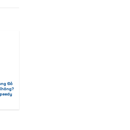
áng Đỏ
 Không?
Speedy