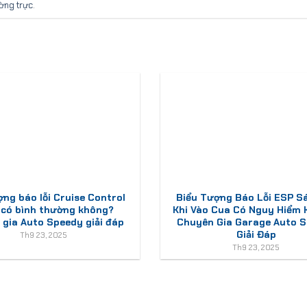
ường trực
.
ợng báo lỗi Cruise Control
Biểu Tượng Báo Lỗi ESP S
 có bình thường không?
Khi Vào Cua Có Nguy Hiểm
gia Auto Speedy giải đáp
Chuyên Gia Garage Auto 
Giải Đáp
Th9 23, 2025
Th9 23, 2025