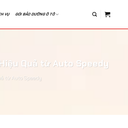
CH VỤ
GÓI BẢO DƯỠNG Ô TÔ
Hiệu Quả từ Auto Speedy
uả từ Auto Speedy