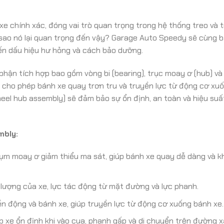
e chính xác, đóng vai trò quan trọng trong hệ thống treo và 
 sao nó lại quan trọng đến vậy? Garage Auto Speedy sẽ cùng b
đến dấu hiệu hư hỏng và cách bảo dưỡng.
hận tích hợp bao gồm vòng bi (bearing), trục moay ơ (hub) và
o, cho phép bánh xe quay trơn tru và truyền lực từ động cơ xu
el hub assembly) sẽ đảm bảo sự ổn định, an toàn và hiệu suất
mbly:
ụm moay ơ giảm thiểu ma sát, giúp bánh xe quay dễ dàng và 
ượng của xe, lực tác động từ mặt đường và lực phanh.
n động và bánh xe, giúp truyền lực từ động cơ xuống bánh xe.
xe ổn định khi vào cua, phanh gấp và di chuyển trên đường x