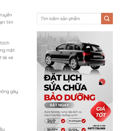
truyền
ạn tìm
 bích
ống mặt
 lái xe
không gây
ấu.