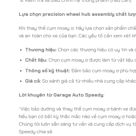
Kiểm tra và điều chỉnh hệ thống phanh (nếu cần).
Lựa chọn precision wheel hub assembly chất lượ
Khi thay thế cụm moay ơ, hãy lựa chọn sản phẩm chất
và an toàn cho xe của bạn. Các yếu tố cần xem xét k
Thương hiệu:
Chọn các thương hiệu có uy tín và 
Chất liệu:
Chọn cụm moay ơ được làm từ vật liệu ch
Thông số kỹ thuật:
Đảm bảo cụm moay ơ phù hợp v
Giá cả:
So sánh giá cả từ nhiều nhà cung cấp khác
Lời khuyên từ Garage Auto Speedy:
“Việc bảo dưỡng và thay thế cụm moay ơ bánh xe đúng
Nếu bạn có bất kỳ thắc mắc nào về cụm moay ơ hoặc 
Chúng tôi luôn sẵn sàng tư vấn và cung cấp dịch vụ t
Speedy chia sẻ.