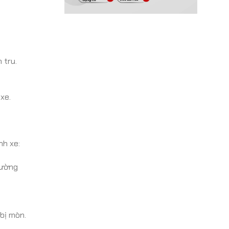
 tru.
xe.
nh xe:
hường
bị mòn.