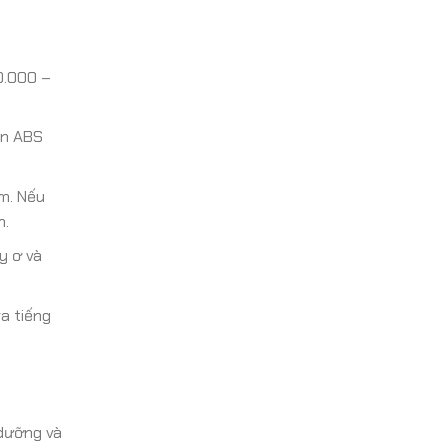
0.000 –
èn ABS
m. Nếu
n.
y ơ và
a tiếng
 dưỡng và