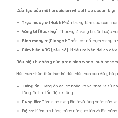
Cấu tạo của một precision wheel hub assembly:
Trục moay ơ (Hub):
Phần trung tâm của cụm, nơi
Vòng bi (Bearing):
Thường là vòng bi côn hoặc vòn
Bích moay ơ (Flange):
Phần kết nối cụm moay ơ v
Cảm biến ABS (nếu có):
Nhiều xe hiện đại có cảm
Dấu hiệu hư hỏng của precision wheel hub assem
Nếu bạn nhận thấy bất kỳ dấu hiệu nào sau đây, hã
Tiếng ồn:
Tiếng ồn ào, rít hoặc vo vo phát ra từ bá
tăng lên khi tốc độ xe tăng.
Rung lắc:
Cảm giác rung lắc ở vô lăng hoặc sàn xe,
Độ rơ:
Kiểm tra bằng cách nâng xe lên và lắc bánh