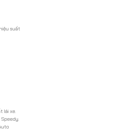
hiệu suất
lái xe.
o Speedy.
Auto