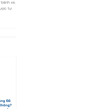
 bánh xe,
ược tư
áng Đỏ
 Không?