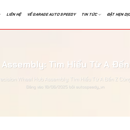
LIÊN HỆ
VỀ GARAGE AUTO SPEEDY
TIN TỨC
ĐẶT HẸN DỊ
 Assembly: Tìm Hiểu Từ A Đế
ecision Wheel Hub Assembly: Tìm Hiểu Từ A Đến Z Cùn
Đăng vào
18/06/2025
bởi
autospeedy_vn