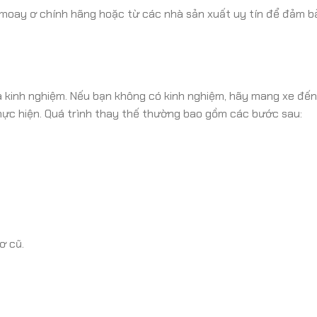
oay ơ chính hãng hoặc từ các nhà sản xuất uy tín để đảm b
à kinh nghiệm. Nếu bạn không có kinh nghiệm, hãy mang xe đế
ực hiện. Quá trình thay thế thường bao gồm các bước sau:
ơ cũ.