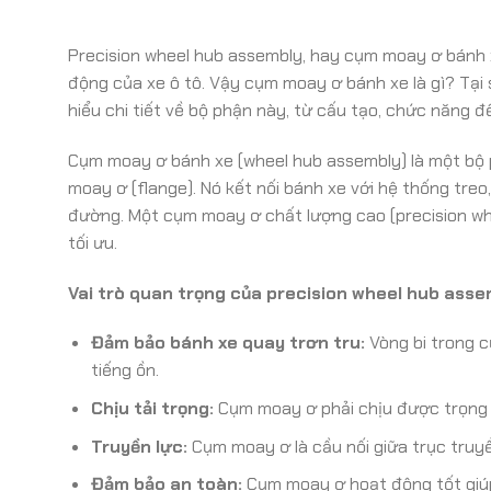
Precision wheel hub assembly, hay cụm moay ơ bánh x
động của xe ô tô. Vậy cụm moay ơ bánh xe là gì? Tại
hiểu chi tiết về bộ phận này, từ cấu tạo, chức năng 
Cụm moay ơ bánh xe (wheel hub assembly) là một bộ p
moay ơ (flange). Nó kết nối bánh xe với hệ thống tre
đường. Một cụm moay ơ chất lượng cao (precision whe
tối ưu.
Vai trò quan trọng của precision wheel hub asse
Đảm bảo bánh xe quay trơn tru:
Vòng bi trong c
tiếng ồn.
Chịu tải trọng:
Cụm moay ơ phải chịu được trọng l
Truyền lực:
Cụm moay ơ là cầu nối giữa trục truyề
Đảm bảo an toàn:
Cụm moay ơ hoạt động tốt giúp 