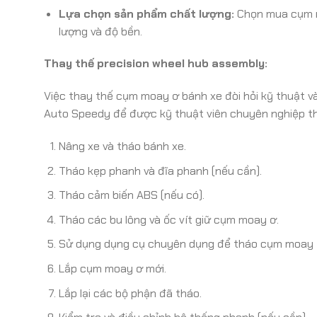
Lựa chọn sản phẩm chất lượng:
Chọn mua cụm m
lượng và độ bền.
Thay thế precision wheel hub assembly:
Việc thay thế cụm moay ơ bánh xe đòi hỏi kỹ thuật v
Auto Speedy để được kỹ thuật viên chuyên nghiệp th
Nâng xe và tháo bánh xe.
Tháo kẹp phanh và đĩa phanh (nếu cần).
Tháo cảm biến ABS (nếu có).
Tháo các bu lông và ốc vít giữ cụm moay ơ.
Sử dụng dụng cụ chuyên dụng để tháo cụm moay 
Lắp cụm moay ơ mới.
Lắp lại các bộ phận đã tháo.