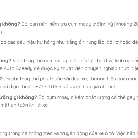
ỳ không?
Có, bạn nên kiểm tra cụm moay ơ định kỳ (khoảng 2
g.
 có các dấu hiệu hư hỏng như tiếng ồn, rung lắc, độ rơ hoặc đ
hông?
Việc thay thế cụm moay ơ đòi hỏi kỹ thuật và kinh nghiệ
e Auto Speedy để được kỹ thuật viên chuyên nghiệp thực hiệ
?
Chi phí thay thế phụ thuộc vào loại xe, thương hiệu cụm moa
số điện thoại 0877.726.969 để được báo giá chi tiết.
ưởng gì không?
Có, cụm moay ơ kém chất lượng có thể gây r
mất an toàn khi lái xe.
ọng trong hệ thống treo và truyền động của xe ô tô. Việc bảo