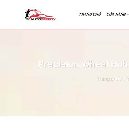
Bỏ
qua
TRANG CHỦ
CỬA HÀNG
nội
dung
Precision Wheel Hub
Trang chủ
/
Pr