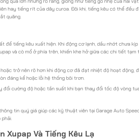
ng quá lớn nhưng rõ ràng, giống như tiếng gõ nhẹ của hai vật 
iên hay tiếng rít của dây curoa. Đôi khi, tiếng kêu có thể đều 
gắt quãng.
ất để tiếng kêu xuất hiện. Khi động cơ lạnh, dầu nhớt chưa kịp
pap và cò mổ ở phía trên, khiến khe hở giữa các chi tiết tạm t
 hoặc trở nên rõ hơn khi động cơ đã đạt nhiệt độ hoạt động, đ
òn đáng kể hoặc lỗi hệ thống bôi trơn.
y đổi cường độ hoặc tần suất khi bạn thay đổi tốc độ vòng tu
thông tin quý giá giúp các kỹ thuật viên tại Garage Auto Spe
 phải.
ển Xupap Và Tiếng Kêu Lạ