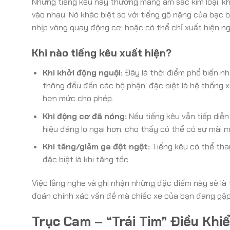
Những tiếng kêu này thường mang âm sắc kim loại, khô
vào nhau. Nó khác biệt so với tiếng gõ nặng của bạc b
nhịp vòng quay động cơ, hoặc có thể chỉ xuất hiện n
Khi nào tiếng kêu xuất hiện?
Khi khởi động nguội:
Đây là thời điểm phổ biến nh
thông đều đến các bộ phận, đặc biệt là hệ thống xu
hơn mức cho phép.
Khi động cơ đã nóng:
Nếu tiếng kêu vẫn tiếp diễn
hiệu đáng lo ngại hơn, cho thấy có thể có sự mài m
Khi tăng/giảm ga đột ngột:
Tiếng kêu có thể tha
đặc biệt là khi tăng tốc.
Việc lắng nghe và ghi nhận những đặc điểm này sẽ là 
đoán chính xác vấn đề mà chiếc xe của bạn đang gặp
Trục Cam – “Trái Tim” Điều Khi