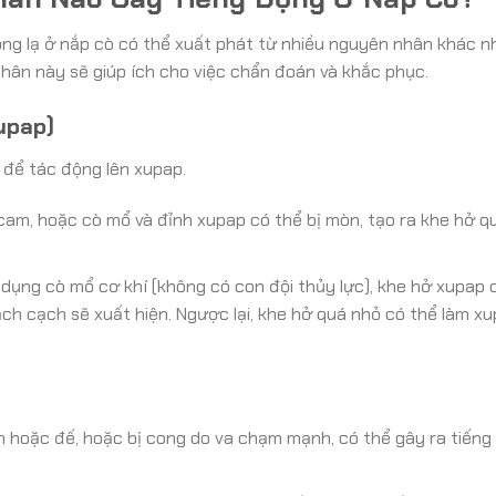
ng lạ ở nắp cò có thể xuất phát từ nhiều nguyên nhân khác n
nhân này sẽ giúp ích cho việc chẩn đoán và khắc phục.
upap)
 để tác động lên xupap.
cam, hoặc cò mổ và đỉnh xupap có thể bị mòn, tạo ra khe hở qu
dụng cò mổ cơ khí (không có con đội thủy lực), khe hở xupap
lạch cạch sẽ xuất hiện. Ngược lại, khe hở quá nhỏ có thể làm x
hoặc đế, hoặc bị cong do va chạm mạnh, có thể gây ra tiếng k