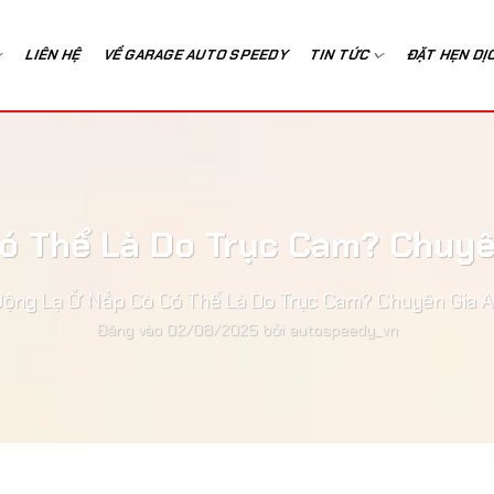
LIÊN HỆ
VỀ GARAGE AUTO SPEEDY
TIN TỨC
ĐẶT HẸN DỊ
ó Thể Là Do Trục Cam? Chuyê
Động Lạ Ở Nắp Cò Có Thể Là Do Trục Cam? Chuyên Gia A
Đăng vào
02/08/2025
bởi
autospeedy_vn