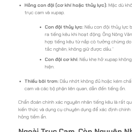
Hỏng con đội (cơ khí hoặc thủy lực):
Mặc dù khôn
trục cam và xupap.
Con đội thủy lực:
Nếu con đội thủy lực b
ra tiếng kêu khi hoạt động. Ông Nông Văn
hợp tiếng kêu từ nắp cò tưởng chừng do t
tắc nghẽn, không giữ được dầu.”
Con đội cơ khí:
Nếu khe hở xupap không 
hiện.
Thiếu bôi trơn:
Dầu nhớt không đủ hoặc kém chất 
cam và các bộ phận liên quan, dẫn đến tiếng ồn.
Chẩn đoán chính xác nguyên nhân tiếng kêu là rất qu
kiến thức và dụng cụ chuyên dụng để xác định chính 
hỏng tiềm ẩn.
Ngoài Trục Cam, Còn Nguyên N