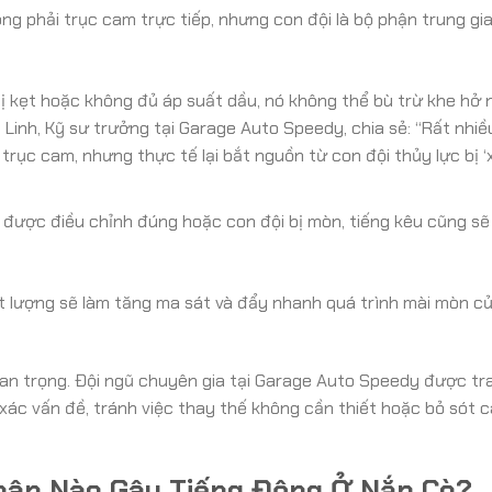
g phải trục cam trực tiếp, nhưng con đội là bộ phận trung gi
ị kẹt hoặc không đủ áp suất dầu, nó không thể bù trừ khe hở n
 Linh, Kỹ sư trưởng tại Garage Auto Speedy, chia sẻ: “Rất nhi
rục cam, nhưng thực tế lại bắt nguồn từ con đội thủy lực bị ‘x
được điều chỉnh đúng hoặc con đội bị mòn, tiếng kêu cũng sẽ
lượng sẽ làm tăng ma sát và đẩy nhanh quá trình mài mòn củ
an trọng. Đội ngũ chuyên gia tại Garage Auto Speedy được tr
xác vấn đề, tránh việc thay thế không cần thiết hoặc bỏ sót 
hân Nào Gây Tiếng Động Ở Nắp Cò?