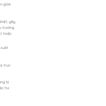
an giữa
hiệt, gây
ều trường
ì’ hoặc
 xuất
a trục
ang bị
các hư