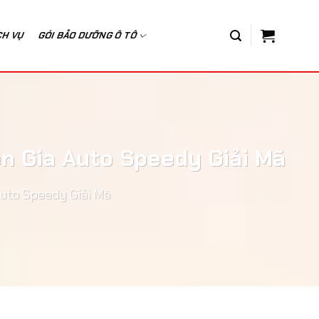
CH VỤ
GÓI BẢO DƯỠNG Ô TÔ
n Gia Auto Speedy Giải Mã
uto Speedy Giải Mã