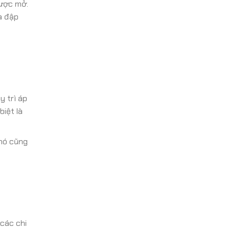
được mở.
a đập
y trì áp
iệt là
 nó cũng
các chi