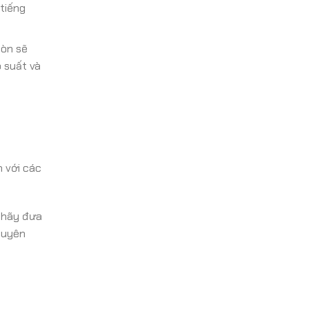
 tiếng
mòn sẽ
 suất và
 với các
, hãy đưa
huyên