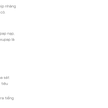
hịp nhàng
 cò.
pap nạp,
 xupap là
ma sát
 tiêu
ra tiếng