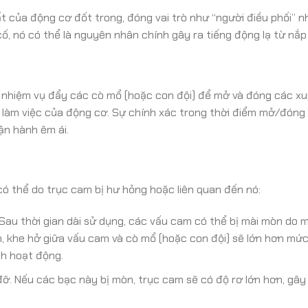
 của động cơ đốt trong, đóng vai trò như “người điều phối” n
cố, nó có thể là nguyên nhân chính gây ra tiếng động lạ từ nắp
ó nhiệm vụ đẩy các cò mổ (hoặc con đội) để mở và đóng các xu
h làm việc của động cơ. Sự chính xác trong thời điểm mở/đóng
ận hành êm ái.
, có thể do trục cam bị hư hỏng hoặc liên quan đến nó:
Sau thời gian dài sử dụng, các vấu cam có thể bị mài mòn do 
n, khe hở giữa vấu cam và cò mổ (hoặc con đội) sẽ lớn hơn mức
nh hoạt động.
. Nếu các bạc này bị mòn, trục cam sẽ có độ rơ lớn hơn, gây 