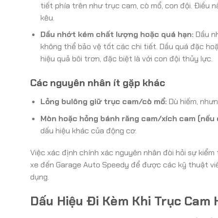
tiết phía trên như trục cam, cò mổ, con đội. Điều 
kêu.
Dầu nhớt kém chất lượng hoặc quá hạn:
Dầu nh
không thể bảo vệ tốt các chi tiết. Dầu quá đặc ho
hiệu quả bôi trơn, đặc biệt là với con đội thủy lực.
Các nguyên nhân ít gặp khác
Lỏng bulông giữ trục cam/cò mổ:
Dù hiếm, nhưng
Mòn hoặc hỏng bánh răng cam/xích cam (nếu 
dấu hiệu khác của động cơ.
Việc xác định chính xác nguyên nhân đòi hỏi sự kiểm t
xe đến Garage Auto Speedy để được các kỹ thuật viê
dụng.
Dấu Hiệu Đi Kèm Khi Trục Cam