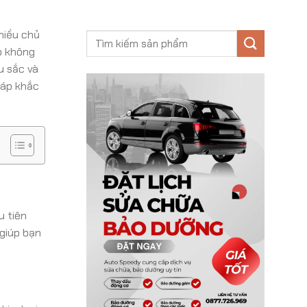
hiều chủ
cò không
u sắc và
háp khắc
u tiên
 giúp bạn