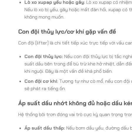
Lò xo xupap yếu hoặc gãy:
Lò xo xupap có nhiệm 
Nếu lò xo bị yếu, gãy hoặc mất đàn hồi, xupap có 
không mong muốn.
Con đội thủy lực/cơ khí gặp vấn đề
Con đội (lifter) là chi tiết tiếp xúc trực tiếp với vấu 
Con đội thủy lực:
Nếu con đội thủy lực bị tắc ngh
suất dầu bên trong để bù trừ khe hở nhiệt, dẫn đế
khi nguội. Đây là một vấn đề khá phổ biến.
Con đội cơ khí:
Tương tự như cò mổ, nếu con đội 
sẽ phát ra tiếng ồn.
Áp suất dầu nhớt không đủ hoặc dầu ké
Hệ thống bôi trơn đóng vai trò cực kỳ quan trọng tro
Áp suất dầu thấp:
Nếu bơm dầu yếu, đường dầu bị 