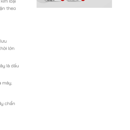
kim loại
đặn theo
 lưu
hời lớn
ây là dấu
a máy,
edy chẩn