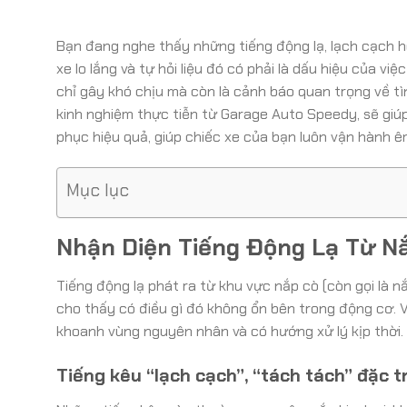
Bạn đang nghe thấy những tiếng động lạ, lạch cạch h
xe lo lắng và tự hỏi liệu đó có phải là dấu hiệu của 
chỉ gây khó chịu mà còn là cảnh báo quan trọng về tì
kinh nghiệm thực tiễn từ Garage Auto Speedy, sẽ giúp
phục hiệu quả, giúp chiếc xe của bạn luôn vận hành êm
Mục lục
Nhận Diện Tiếng Động Lạ Từ Nắ
Tiếng động lạ phát ra từ khu vực nắp cò (còn gọi là n
cho thấy có điều gì đó không ổn bên trong động cơ. Vi
khoanh vùng nguyên nhân và có hướng xử lý kịp thời.
Tiếng kêu “lạch cạch”, “tách tách” đặc 