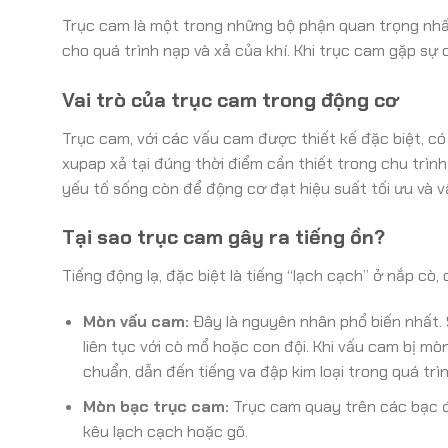
Trục cam là một trong những bộ phận quan trọng nhất
cho quá trình nạp và xả của khí. Khi trục cam gặp sự 
Vai trò của trục cam trong động cơ
Trục cam, với các vấu cam được thiết kế đặc biệt, c
xupap xả tại đúng thời điểm cần thiết trong chu trìn
yếu tố sống còn để động cơ đạt hiệu suất tối ưu và v
Tại sao trục cam gây ra tiếng ồn?
Tiếng động lạ, đặc biệt là tiếng “lạch cạch” ở nắp cò
Mòn vấu cam:
Đây là nguyên nhân phổ biến nhất. 
liên tục với cò mổ hoặc con đội. Khi vấu cam bị mò
chuẩn, dẫn đến tiếng va đập kim loại trong quá trì
Mòn bạc trục cam:
Trục cam quay trên các bạc đỡ
kêu lạch cạch hoặc gõ.