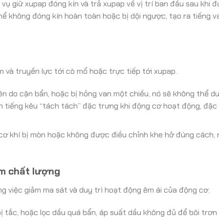
vụ giữ xupap đóng kín và trả xupap về vị trí ban đầu sau khi 
thể không đóng kín hoàn toàn hoặc bị dội ngược, tạo ra tiếng v
cam và truyền lực tới cò mổ hoặc trực tiếp tới xupap.
ẽn do cặn bẩn, hoặc bị hỏng van một chiều, nó sẽ không thể du
n tiếng kêu “tách tách” đặc trưng khi động cơ hoạt động, đặc b
cơ khí bị mòn hoặc không được điều chỉnh khe hở đúng cách,
m chất lượng
ng việc giảm ma sát và duy trì hoạt động êm ái của động cơ.
tắc, hoặc lọc dầu quá bẩn, áp suất dầu không đủ để bôi trơn 