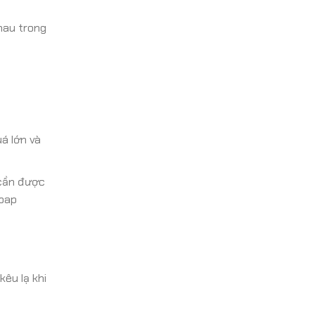
hau trong
á lớn và
 cần được
upap
êu lạ khi