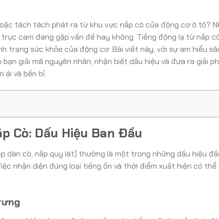
oặc tách tách phát ra từ khu vực nắp cò của động cơ ô tô? N
việc trục cam đang gặp vấn đề hay không. Tiếng động lạ từ nắp 
nh trạng sức khỏe của động cơ. Bài viết này, với sự am hiểu sâ
 bạn giải mã nguyên nhân, nhận biết dấu hiệu và đưa ra giải p
 ái và bền bỉ.
p Cò: Dấu Hiệu Ban Đầu
ắp dàn cò, nắp quy lát) thường là một trong những dấu hiệu đầ
ệc nhận diện đúng loại tiếng ồn và thời điểm xuất hiện có thể
trưng