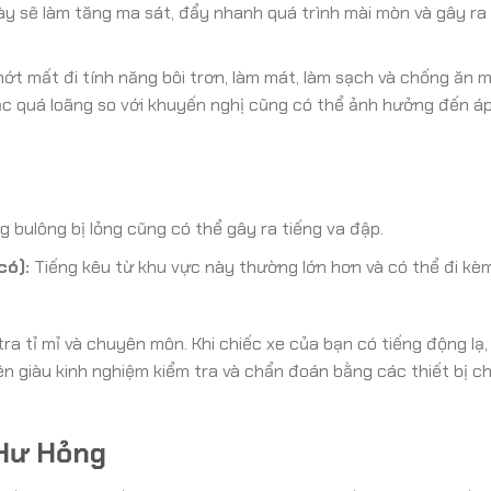
này sẽ làm tăng ma sát, đẩy nhanh quá trình mài mòn và gây ra
ớt mất đi tính năng bôi trơn, làm mát, làm sạch và chống ăn 
ặc quá loãng so với khuyến nghị cũng có thể ảnh hưởng đến áp
 bulông bị lỏng cũng có thể gây ra tiếng va đập.
có):
Tiếng kêu từ khu vực này thường lớn hơn và có thể đi kèm
ra tỉ mỉ và chuyên môn. Khi chiếc xe của bạn có tiếng động lạ
n giàu kinh nghiệm kiểm tra và chẩn đoán bằng các thiết bị c
 Hư Hỏng