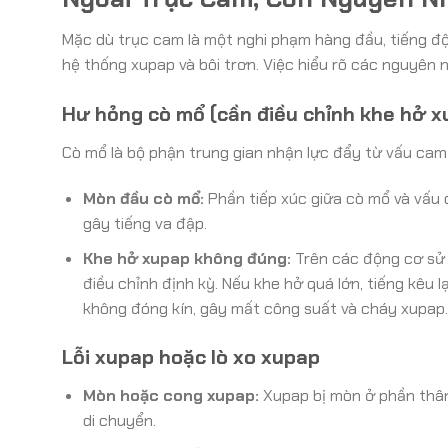
Mặc dù trục cam là một nghi phạm hàng đầu, tiếng độ
hệ thống xupap và bôi trơn. Việc hiểu rõ các nguyên 
Hư hỏng cò mổ (cần điều chỉnh khe hở x
Cò mổ là bộ phận trung gian nhận lực đẩy từ vấu cam
Mòn đầu cò mổ:
Phần tiếp xúc giữa cò mổ và vấu 
gây tiếng va đập.
Khe hở xupap không đúng:
Trên các động cơ sử 
điều chỉnh định kỳ. Nếu khe hở quá lớn, tiếng kêu 
không đóng kín, gây mất công suất và cháy xupap.
Lỗi xupap hoặc lò xo xupap
Mòn hoặc cong xupap:
Xupap bị mòn ở phần thân 
di chuyển.