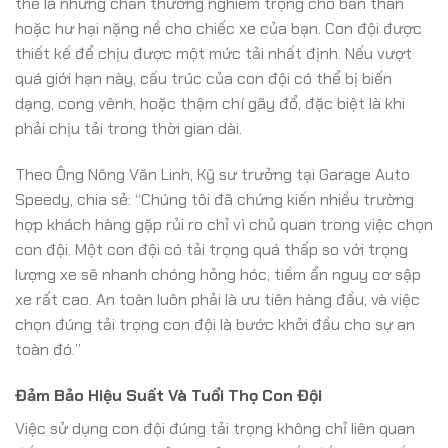
thể là những chấn thương nghiêm trọng cho bản thân
hoặc hư hại nặng nề cho chiếc xe của bạn. Con đội được
thiết kế để chịu được một mức tải nhất định. Nếu vượt
quá giới hạn này, cấu trúc của con đội có thể bị biến
dạng, cong vênh, hoặc thậm chí gãy đổ, đặc biệt là khi
phải chịu tải trong thời gian dài.
Theo Ông Nông Văn Linh, Kỹ sư trưởng tại Garage Auto
Speedy, chia sẻ: “Chúng tôi đã chứng kiến nhiều trường
hợp khách hàng gặp rủi ro chỉ vì chủ quan trong việc chọn
con đội. Một con đội có tải trọng quá thấp so với trọng
lượng xe sẽ nhanh chóng hỏng hóc, tiềm ẩn nguy cơ sập
xe rất cao. An toàn luôn phải là ưu tiên hàng đầu, và việc
chọn đúng tải trọng con đội là bước khởi đầu cho sự an
toàn đó.”
Đảm Bảo Hiệu Suất Và Tuổi Thọ Con Đội
Việc sử dụng con đội đúng tải trọng không chỉ liên quan