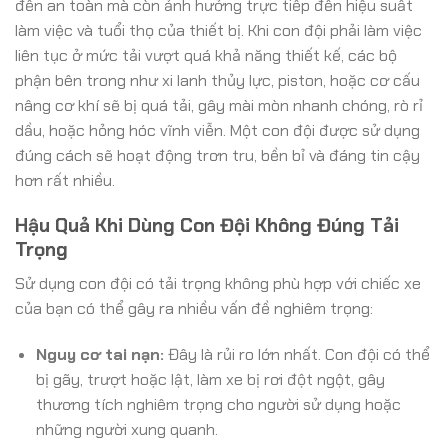
đến an toàn mà còn ảnh hưởng trực tiếp đến hiệu suất
làm việc và tuổi thọ của thiết bị. Khi con đội phải làm việc
liên tục ở mức tải vượt quá khả năng thiết kế, các bộ
phận bên trong như xi lanh thủy lực, piston, hoặc cơ cấu
nâng cơ khí sẽ bị quá tải, gây mài mòn nhanh chóng, rò rỉ
dầu, hoặc hỏng hóc vĩnh viễn. Một con đội được sử dụng
đúng cách sẽ hoạt động trơn tru, bền bỉ và đáng tin cậy
hơn rất nhiều.
Hậu Quả Khi Dùng Con Đội Không Đúng Tải
Trọng
Sử dụng con đội có tải trọng không phù hợp với chiếc xe
của bạn có thể gây ra nhiều vấn đề nghiêm trọng:
Nguy cơ tai nạn:
Đây là rủi ro lớn nhất. Con đội có thể
bị gãy, trượt hoặc lật, làm xe bị rơi đột ngột, gây
thương tích nghiêm trọng cho người sử dụng hoặc
những người xung quanh.