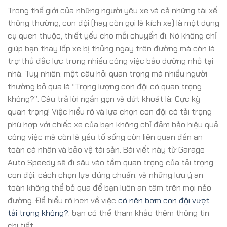
Trong thế giới của những người yêu xe và cả những tài xế
thông thường, con đội (hay còn gọi là kích xe) là một dụng
cụ quen thuộc, thiết yếu cho mỗi chuyến đi. Nó không chỉ
giúp bạn thay lốp xe bị thủng ngay trên đường mà còn là
trợ thủ đắc lực trong nhiều công việc bảo dưỡng nhỏ tại
nhà. Tuy nhiên, một câu hỏi quan trọng mà nhiều người
thường bỏ qua là “Trọng lượng con đội có quan trọng
không?”. Câu trả lời ngắn gọn và dứt khoát là: Cực kỳ
quan trọng! Việc hiểu rõ và lựa chọn con đội có tải trọng
phù hợp với chiếc xe của bạn không chỉ đảm bảo hiệu quả
công việc mà còn là yếu tố sống còn liên quan đến an
toàn cá nhân và bảo vệ tài sản. Bài viết này từ Garage
Auto Speedy sẽ đi sâu vào tầm quan trọng của tải trọng
con đội, cách chọn lựa đúng chuẩn, và những lưu ý an
toàn không thể bỏ qua để bạn luôn an tâm trên mọi nẻo
đường. Để hiểu rõ hơn về việc
có nên bơm con đội vượt
tải trọng không?
, bạn có thể tham khảo thêm thông tin
chi tiết.