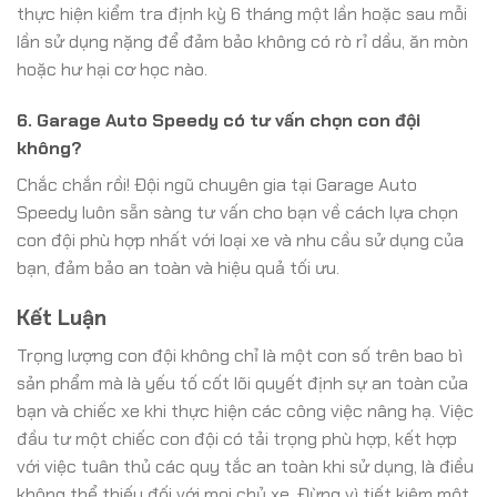
thực hiện kiểm tra định kỳ 6 tháng một lần hoặc sau mỗi
lần sử dụng nặng để đảm bảo không có rò rỉ dầu, ăn mòn
hoặc hư hại cơ học nào.
6. Garage Auto Speedy có tư vấn chọn con đội
không?
Chắc chắn rồi! Đội ngũ chuyên gia tại Garage Auto
Speedy luôn sẵn sàng tư vấn cho bạn về cách lựa chọn
con đội phù hợp nhất với loại xe và nhu cầu sử dụng của
bạn, đảm bảo an toàn và hiệu quả tối ưu.
Kết Luận
Trọng lượng con đội không chỉ là một con số trên bao bì
sản phẩm mà là yếu tố cốt lõi quyết định sự an toàn của
bạn và chiếc xe khi thực hiện các công việc nâng hạ. Việc
đầu tư một chiếc con đội có tải trọng phù hợp, kết hợp
với việc tuân thủ các quy tắc an toàn khi sử dụng, là điều
không thể thiếu đối với mọi chủ xe. Đừng vì tiết kiệm một