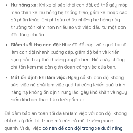
Hư hỏng xe:
Khi xe bị sập khỏi con đội, có thể gây móp
méo thân xe, hư hỏng hệ thống treo, gầm xe, hoặc các
bộ phận khác. Chi phí sửa chữa những hư hỏng này
thường tốn kém hơn nhiều so với việc đầu tư một con
đội đúng chuẩn.
Giảm tuổi thọ con đội:
Như đã đề cập, việc quá tải sẽ
làm con đội nhanh xuống cấp, giảm độ bền và khiến
bạn phải thay thế thường xuyên hơn. Điều này không
chỉ tốn kém mà còn gián đoạn công việc của bạn.
Mất ổn định khi làm việc:
Ngay cả khi con đội không
sập, việc nó phải làm việc quá tải cũng khiến quá trình
nâng hạ không ổn định, rung lắc, gây khó khăn và nguy
hiểm khi bạn thao tác dưới gầm xe.
Để đảm bảo an toàn tối đa khi làm việc với con đội, không
chỉ chú ý đến tải trọng mà còn cả môi trường xung
quanh. Ví dụ, việc
có nên để con đội trong xe dưới nắng