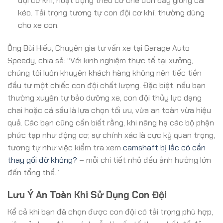
đội cơ khí, hoạt động theo cơ chế đòn bẩy giống cái
kéo. Tải trọng tương tự con đội cơ khí, thường dùng
cho xe con.
Ông Bùi Hiếu, Chuyên gia tư vấn xe tại Garage Auto
Speedy, chia sẻ: “Với kinh nghiệm thực tế tại xưởng,
chúng tôi luôn khuyên khách hàng không nên tiếc tiền
đầu tư một chiếc con đội chất lượng. Đặc biệt, nếu bạn
thường xuyên tự bảo dưỡng xe, con đội thủy lực dạng
chai hoặc cá sấu là lựa chọn tối ưu, vừa an toàn vừa hiệu
quả. Các bạn cũng cần biết rằng, khi nâng hạ các bộ phận
phức tạp như động cơ, sự chính xác là cực kỳ quan trọng,
tương tự như việc kiểm tra xem
camshaft bị lắc có cần
thay gối đỡ không?
– mỗi chi tiết nhỏ đều ảnh hưởng lớn
đến tổng thể.”
Lưu Ý An Toàn Khi Sử Dụng Con Đội
Kể cả khi bạn đã chọn được con đội có tải trọng phù hợp,