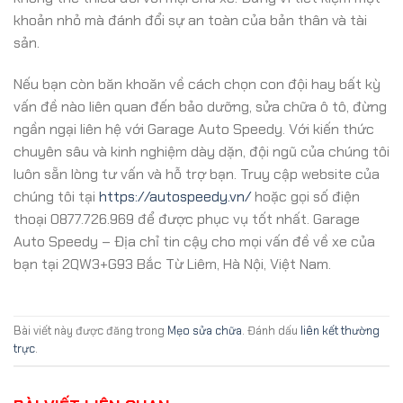
khoản nhỏ mà đánh đổi sự an toàn của bản thân và tài
sản.
Nếu bạn còn băn khoăn về cách chọn con đội hay bất kỳ
vấn đề nào liên quan đến bảo dưỡng, sửa chữa ô tô, đừng
ngần ngại liên hệ với Garage Auto Speedy. Với kiến thức
chuyên sâu và kinh nghiệm dày dặn, đội ngũ của chúng tôi
luôn sẵn lòng tư vấn và hỗ trợ bạn. Truy cập website của
chúng tôi tại
https://autospeedy.vn/
hoặc gọi số điện
thoại 0877.726.969 để được phục vụ tốt nhất. Garage
Auto Speedy – Địa chỉ tin cậy cho mọi vấn đề về xe của
bạn tại 2QW3+G93 Bắc Từ Liêm, Hà Nội, Việt Nam.
Bài viết này được đăng trong
Mẹo sửa chữa
. Đánh dấu
liên kết thường
trực
.