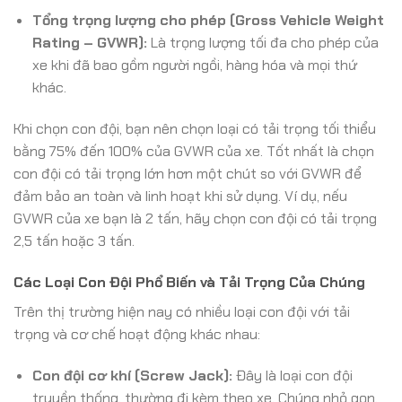
Tổng trọng lượng cho phép (Gross Vehicle Weight
Rating – GVWR):
Là trọng lượng tối đa cho phép của
xe khi đã bao gồm người ngồi, hàng hóa và mọi thứ
khác.
Khi chọn con đội, bạn nên chọn loại có tải trọng tối thiểu
bằng 75% đến 100% của GVWR của xe. Tốt nhất là chọn
con đội có tải trọng lớn hơn một chút so với GVWR để
đảm bảo an toàn và linh hoạt khi sử dụng. Ví dụ, nếu
GVWR của xe bạn là 2 tấn, hãy chọn con đội có tải trọng
2,5 tấn hoặc 3 tấn.
Các Loại Con Đội Phổ Biến và Tải Trọng Của Chúng
Trên thị trường hiện nay có nhiều loại con đội với tải
trọng và cơ chế hoạt động khác nhau:
Con đội cơ khí (Screw Jack):
Đây là loại con đội
truyền thống, thường đi kèm theo xe. Chúng nhỏ gọn,