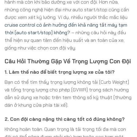
hành mà còn khi bảo dưỡng xe với con đội. Hơn nữa,
những công nghệ hiện đại như auto start/stop cũng cần
được xem xét kỹ lưỡng. Ví dụ, nhiều người thắc mắc liệu
cruise control có ảnh hưởng đến khả năng tắt máy tạm
thời (auto start/stop) không?
– những câu hỏi này đều
thể hiện sự quan tâm đến hiệu suất và an toàn của xe,
giống như việc chọn con đội vậy.
Câu Hỏi Thường Gặp Về Trọng Lượng Con Đội
1. Làm thế nào để biết trọng lượng xe của tôi?
Bạn có thể tìm thấy trọng lượng không tải (Curb Weight)
và tổng trọng lượng cho phép (GVWR) trong sách hướng
dẫn sử dụng xe hoặc trên tem thông số kỹ thuật (thường
dán ở khung cửa phía tài xế).
2. Con đội càng nặng thì càng tốt có đúng không?
Không hoàn toàn. Quan trọng là tải trọng tối đa mà con
đội có thể nâng được phải phù hợp hoặc cao hơn một