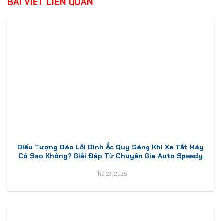
BÀI VIẾT LIÊN QUAN
Biểu Tượng Báo Lỗi Bình Ắc Quy Sáng Khi Xe Tắt Máy
Có Sao Không? Giải Đáp Từ Chuyên Gia Auto Speedy
Th9 23, 2025