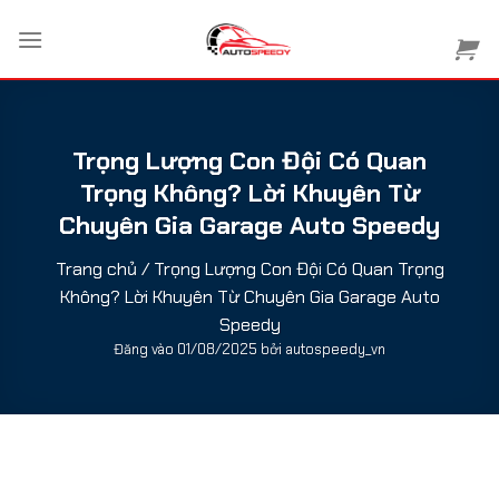
Bỏ
qua
nội
dung
Trọng Lượng Con Đội Có Quan
Trọng Không? Lời Khuyên Từ
Chuyên Gia Garage Auto Speedy
Trang chủ
/
Trọng Lượng Con Đội Có Quan Trọng
Không? Lời Khuyên Từ Chuyên Gia Garage Auto
Speedy
Đăng vào
01/08/2025
bởi
autospeedy_vn