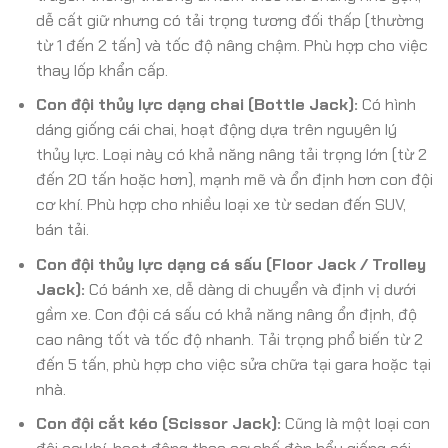
dễ cất giữ nhưng có tải trọng tương đối thấp (thường
từ 1 đến 2 tấn) và tốc độ nâng chậm. Phù hợp cho việc
thay lốp khẩn cấp.
Con đội thủy lực dạng chai (Bottle Jack):
Có hình
dáng giống cái chai, hoạt động dựa trên nguyên lý
thủy lực. Loại này có khả năng nâng tải trọng lớn (từ 2
đến 20 tấn hoặc hơn), mạnh mẽ và ổn định hơn con đội
cơ khí. Phù hợp cho nhiều loại xe từ sedan đến SUV,
bán tải.
Con đội thủy lực dạng cá sấu (Floor Jack / Trolley
Jack):
Có bánh xe, dễ dàng di chuyển và định vị dưới
gầm xe. Con đội cá sấu có khả năng nâng ổn định, độ
cao nâng tốt và tốc độ nhanh. Tải trọng phổ biến từ 2
đến 5 tấn, phù hợp cho việc sửa chữa tại gara hoặc tại
nhà.
Con đội cắt kéo (Scissor Jack):
Cũng là một loại con