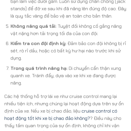
bạn làm việc dưới gầm. Luôn sử dụng chân chống (jack
stands) để đỡ xe sau khi đã nâng lên đúng độ cao. Đây
là quy tắc vàng để bảo vệ an toàn cho bản thân.
Không nâng quá tải:
Tuyệt đối không cố gắng nâng
vật nặng hơn tải trọng tối đa của con đội.
Kiểm tra con đội định kỳ:
Đảm bảo con đội không bị rỉ
sét, rò rỉ dầu, hoặc có bất kỳ hư hại nào trước khi sử
dụng.
Trong quá trình nâng hạ:
Di chuyển cẩn thận xung
quanh xe. Tránh đẩy, dựa vào xe khi xe đang được
nâng.
Các hệ thống hỗ trợ lái xe như cruise control mang lại
nhiều tiện ích, nhưng chúng lại hoạt động dựa trên sự ổn
định của xe. Nếu xe bị chao đảo, liệu
cruise control có
hoạt động tốt khi xe bị chao đảo không?
? Điều này cho
thấy tầm quan trọng của sự ổn định, không chỉ khi vận