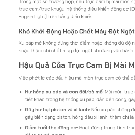
Trong một số trường hợp, nếu trục cam bị mài mòn n
trục cam/trục khuỷu, hệ thống điều khiển động cơ (E
Engine Light) trên bảng điều khiển.
Khó Khởi Động Hoặc Chết Máy Đột Ngột
Xu páp mở không đúng thời điểm hoặc không đủ độ nâ
hoặc thậm chí chết máy đột ngột khi đang vận hành.
Hậu Quả Của Trục Cam Bị Mài 
Việc phớt lờ các dấu hiệu mài mòn trục cam có thể 
Hư hỏng xu páp và con đội/cò mổ:
Mài mòn trục 
tiết khác trong hệ thống xu páp, dẫn đến cong, gã
Gây hư hại piston và xi lanh:
Nếu xu páp không đón
gây biến dạng piston, hỏng đầu xi lanh, thậm chí l
Giảm tuổi thọ động cơ:
Hoạt động trong tình trạn