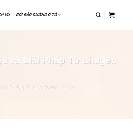
CH VỤ
GÓI BẢO DƯỠNG Ô TÔ
ệu và Giải Pháp Từ Chuyên
Chuyên Gia Garage Auto Speedy