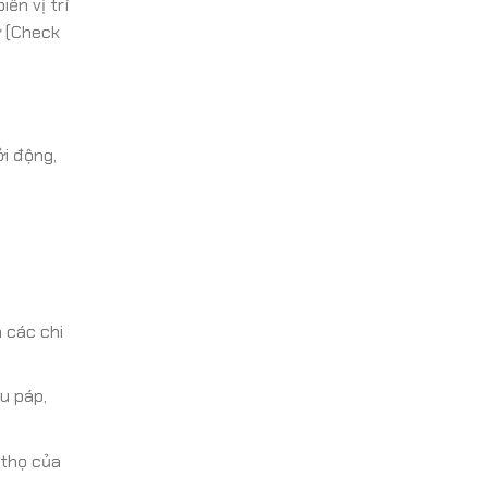
ến vị trí
ơ (Check
i động,
 các chi
u páp,
 thọ của