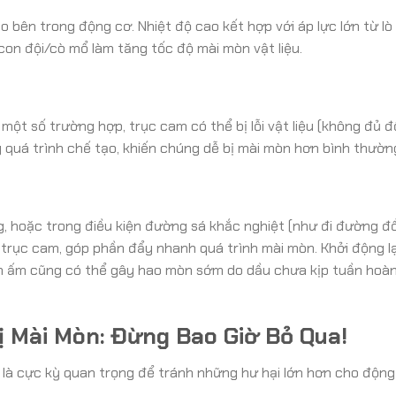
 bên trong động cơ. Nhiệt độ cao kết hợp với áp lực lớn từ lò
con đội/cò mổ làm tăng tốc độ mài mòn vật liệu.
một số trường hợp, trục cam có thể bị lỗi vật liệu (không đủ đ
 quá trình chế tạo, khiến chúng dễ bị mài mòn hơn bình thườn
, hoặc trong điều kiện đường sá khắc nghiệt (như đi đường đồ
n trục cam, góp phần đẩy nhanh quá trình mài mòn. Khởi động l
m ấm cũng có thể gây hao mòn sớm do dầu chưa kịp tuần hoàn
ị Mài Mòn: Đừng Bao Giờ Bỏ Qua!
 là cực kỳ quan trọng để tránh những hư hại lớn hơn cho động