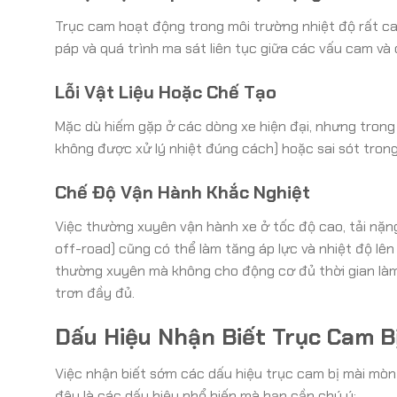
Trục cam hoạt động trong môi trường nhiệt độ rất cao
páp và quá trình ma sát liên tục giữa các vấu cam và 
Lỗi Vật Liệu Hoặc Chế Tạo
Mặc dù hiếm gặp ở các dòng xe hiện đại, nhưng trong 
không được xử lý nhiệt đúng cách) hoặc sai sót trong
Chế Độ Vận Hành Khắc Nghiệt
Việc thường xuyên vận hành xe ở tốc độ cao, tải nặng
off-road) cũng có thể làm tăng áp lực và nhiệt độ lê
thường xuyên mà không cho động cơ đủ thời gian là
trơn đầy đủ.
Dấu Hiệu Nhận Biết Trục Cam B
Việc nhận biết sớm các dấu hiệu trục cam bị mài mòn
đây là các dấu hiệu phổ biến mà bạn cần chú ý: