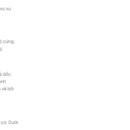
 xo xu
ộ cứng,
g.
i dốc,
ạnh
 và bôi
 cơ. Dưới