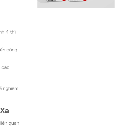
nh 4 thì
đến công
o các
đề nghiêm
 Xa
liên quan