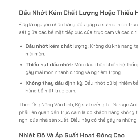
Dầu Nhớt Kém Chất Lượng Hoặc Thiếu 
Đây là nguyên nhân hàng đầu gây ra sự mài mòn trục 
sát giữa các bề mặt tiếp xúc của trục cam và các chi t
Dầu nhớt kém chất lượng:
Không đủ khả năng tạo
mài mòn.
Thiếu hụt dầu nhớt:
Mức dầu thấp khiến hệ thống 
gây mài mòn nhanh chóng và nghiêm trọng.
Không thay dầu định kỳ:
Dầu nhớt cũ bị nhiễm bẩn
hỏng bề mặt trục cam.
Theo Ông Nông Văn Linh, Kỹ sư trưởng tại Garage Au
phải liên quan đến trục cam là do khách hàng không 
nghị của nhà sản xuất. Điều này có thể gây ra những 
Nhiệt Độ Và Áp Suất Hoạt Động Cao