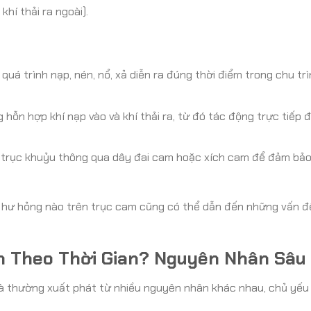
khí thải ra ngoài).
uá trình nạp, nén, nổ, xả diễn ra đúng thời điểm trong chu trì
hỗn hợp khí nạp vào và khí thải ra, từ đó tác động trực tiếp 
 trục khuỷu thông qua dây đai cam hoặc xích cam để đảm bả
ay hư hỏng nào trên trục cam cũng có thể dẫn đến những vấn 
òn Theo Thời Gian? Nguyên Nhân Sâu
à thường xuất phát từ nhiều nguyên nhân khác nhau, chủ yếu 