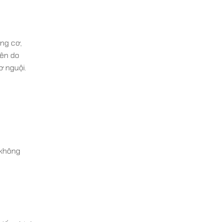
ộng cơ,
lên do
ơ nguội.
 không