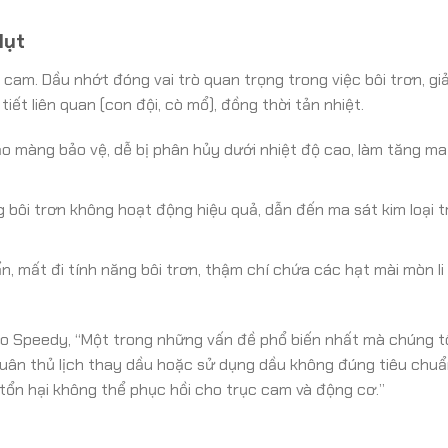
Hụt
cam. Dầu nhớt đóng vai trò quan trọng trong việc bôi trơn, g
iết liên quan (con đội, cò mổ), đồng thời tản nhiệt.
 màng bảo vệ, dễ bị phân hủy dưới nhiệt độ cao, làm tăng ma
bôi trơn không hoạt động hiệu quả, dẫn đến ma sát kim loại tr
, mất đi tính năng bôi trơn, thậm chí chứa các hạt mài mòn li t
to Speedy, “Một trong những vấn đề phổ biến nhất mà chúng t
tuân thủ lịch thay dầu hoặc sử dụng dầu không đúng tiêu chu
tổn hại không thể phục hồi cho trục cam và động cơ.”