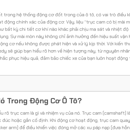
trong hệ thống động cơ đốt trong của ô tô, có vai trò điều k
t động chính xác của động cơ. Vậy, liệu “trục cam có bị mài 
hư bất kỳ chi tiết cơ khí nào khác phải chịu ma sát và nhiệt độ
 dụng. Sự mài mòn này không chỉ ảnh hưởng đến hiệu suất vận
ng cơ nếu không được phát hiện và xử lý kịp thời. Với kiến t
dy sẽ giúp bạn hiểu rõ hơn về hiện tượng này, từ nguyên nhân
khắc phục hiệu quả, đảm bảo chiếc xe của bạn luôn hoạt động 
Nó Trong Động Cơ Ô Tô?
ểu rõ trục cam là gì và nhiệm vụ của nó. Trục cam (camshaft) l
ợc đúc hoặc gắn cố định. Khi động cơ hoạt động, trục cam quay
cker arm) để điều khiển việc đóng mở các xu páp nạp (đưa hỗ