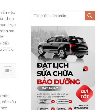
hiển việc
mòn theo
 cao, trục
 hành mà
hức
, dấu
trơn tru
à một
, các vấu
n hợp