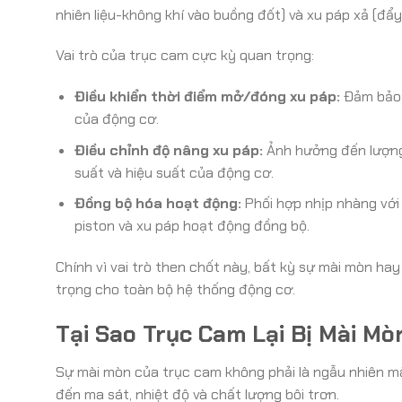
nhiên liệu-không khí vào buồng đốt) và xu páp xả (đẩy 
Vai trò của trục cam cực kỳ quan trọng:
Điều khiển thời điểm mở/đóng xu páp:
Đảm bảo q
của động cơ.
Điều chỉnh độ nâng xu páp:
Ảnh hưởng đến lượng 
suất và hiệu suất của động cơ.
Đồng bộ hóa hoạt động:
Phối hợp nhịp nhàng với
piston và xu páp hoạt động đồng bộ.
Chính vì vai trò then chốt này, bất kỳ sự mài mòn h
trọng cho toàn bộ hệ thống động cơ.
Tại Sao Trục Cam Lại Bị Mài M
Sự mài mòn của trục cam không phải là ngẫu nhiên m
đến ma sát, nhiệt độ và chất lượng bôi trơn.