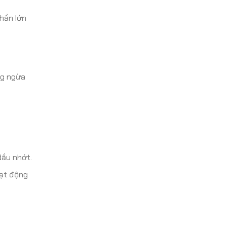
hần lớn
ng ngừa
dầu nhớt.
oạt động