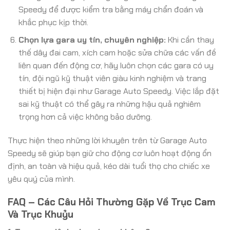
Speedy để được kiểm tra bằng máy chẩn đoán và
khắc phục kịp thời.
Chọn lựa gara uy tín, chuyên nghiệp:
Khi cần thay
thế dây đai cam, xích cam hoặc sửa chữa các vấn đề
liên quan đến động cơ, hãy luôn chọn các gara có uy
tín, đội ngũ kỹ thuật viên giàu kinh nghiệm và trang
thiết bị hiện đại như Garage Auto Speedy. Việc lắp đặt
sai kỹ thuật có thể gây ra những hậu quả nghiêm
trọng hơn cả việc không bảo dưỡng.
Thực hiện theo những lời khuyên trên từ Garage Auto
Speedy sẽ giúp bạn giữ cho động cơ luôn hoạt động ổn
định, an toàn và hiệu quả, kéo dài tuổi thọ cho chiếc xe
yêu quý của mình.
FAQ – Các Câu Hỏi Thường Gặp Về Trục Cam
Và Trục Khuỷu