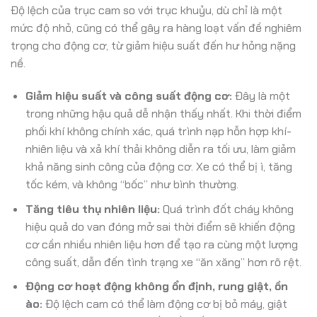
Độ lệch của trục cam so với trục khuỷu, dù chỉ là một
mức độ nhỏ, cũng có thể gây ra hàng loạt vấn đề nghiêm
trọng cho động cơ, từ giảm hiệu suất đến hư hỏng nặng
nề.
Giảm hiệu suất và công suất động cơ:
Đây là một
trong những hậu quả dễ nhận thấy nhất. Khi thời điểm
phối khí không chính xác, quá trình nạp hỗn hợp khí-
nhiên liệu và xả khí thải không diễn ra tối ưu, làm giảm
khả năng sinh công của động cơ. Xe có thể bị ì, tăng
tốc kém, và không “bốc” như bình thường.
Tăng tiêu thụ nhiên liệu:
Quá trình đốt cháy không
hiệu quả do van đóng mở sai thời điểm sẽ khiến động
cơ cần nhiều nhiên liệu hơn để tạo ra cùng một lượng
công suất, dẫn đến tình trạng xe “ăn xăng” hơn rõ rệt.
Động cơ hoạt động không ổn định, rung giật, ồn
ào:
Độ lệch cam có thể làm động cơ bị bỏ máy, giật