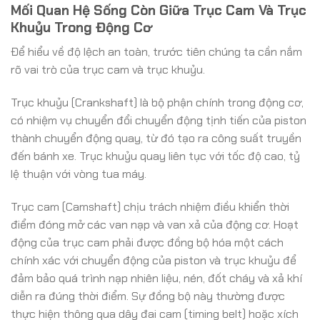
Mối Quan Hệ Sống Còn Giữa Trục Cam Và Trục
Khuỷu Trong Động Cơ
Để hiểu về độ lệch an toàn, trước tiên chúng ta cần nắm
rõ vai trò của trục cam và trục khuỷu.
Trục khuỷu (Crankshaft) là bộ phận chính trong động cơ,
có nhiệm vụ chuyển đổi chuyển động tịnh tiến của piston
thành chuyển động quay, từ đó tạo ra công suất truyền
đến bánh xe. Trục khuỷu quay liên tục với tốc độ cao, tỷ
lệ thuận với vòng tua máy.
Trục cam (Camshaft) chịu trách nhiệm điều khiển thời
điểm đóng mở các van nạp và van xả của động cơ. Hoạt
động của trục cam phải được đồng bộ hóa một cách
chính xác với chuyển động của piston và trục khuỷu để
đảm bảo quá trình nạp nhiên liệu, nén, đốt cháy và xả khí
diễn ra đúng thời điểm. Sự đồng bộ này thường được
thực hiện thông qua dây đai cam (timing belt) hoặc xích