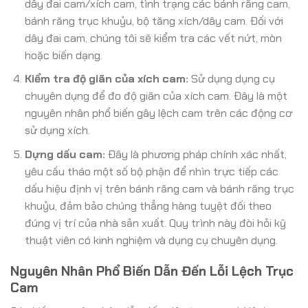
dây đai cam/xích cam, tình trạng các bánh răng cam,
bánh răng trục khuỷu, bộ tăng xích/dây cam. Đối với
dây đai cam, chúng tôi sẽ kiểm tra các vết nứt, mòn
hoặc biến dạng.
Kiểm tra độ giãn của xích cam:
Sử dụng dụng cụ
chuyên dụng để đo độ giãn của xích cam. Đây là một
nguyên nhân phổ biến gây lệch cam trên các động cơ
sử dụng xích.
Dựng dấu cam:
Đây là phương pháp chính xác nhất,
yêu cầu tháo một số bộ phận để nhìn trực tiếp các
dấu hiệu định vị trên bánh răng cam và bánh răng trục
khuỷu, đảm bảo chúng thẳng hàng tuyệt đối theo
đúng vị trí của nhà sản xuất. Quy trình này đòi hỏi kỹ
thuật viên có kinh nghiệm và dụng cụ chuyên dụng.
Nguyên Nhân Phổ Biến Dẫn Đến Lỗi Lệch Trục
Cam