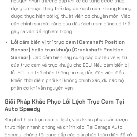
nguyên nhân thường gặp khi xe đã từng được tháo
động cơ hoặc thay thế dây đai/xích cam nhưng không
được thực hiện bởi kỹ thuật viên có chuyên môn. Việc
căn chỉnh sai một răng của dây/xích cam cũng có thể
gây ra vấn đề nghiêm trọng.
Lỗi cảm biến vị trí trục cam (Camshaft Position
Sensor) hoặc trục khuỷu (Crankshaft Position
Sensor):
Các cảm biến này cung cấp dữ liệu về vị trí
của trục cam và trục khuỷu cho ECU. Nếu cảm biến bị
lỗi, ECU có thể nhận thông tin sai, dẫn đến việc điều
khiển thời điểm phối khí không chính xác, dù các bộ
phận cơ khí vẫn nguyên vẹn.
Giải Pháp Khắc Phục Lỗi Lệch Trục Cam Tại
Auto Speedy
Khi phát hiện trục cam bị lệch, việc khắc phục cần được
thực hiện nhanh chóng và chính xác. Tại Garage Auto
Speedy, chúng tôi cung cấp các giải pháp toàn diện để xử