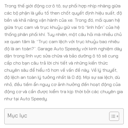
Trong thế giới động cơ ô tô, sự phối hợp nhịp nhàng giữa
các bộ phận là yếu tố then chốt quyết định hiệu suất, độ
bền và khả năng vận hành của xe. Trong đó, mối quan hệ
giữa trục cam và trục khuỷu giữ vai trò “linh hồn” của hệ
thống phân phối khí. Tuy nhiên, một câu hỏi mà nhiều chủ
xe quan tâm là: “Trục cam lệch với trục khuỷu bao nhiêu
độ là an toàn?”. Garage Auto Speedy với kinh nghiệm dày
dặn trong lĩnh vực sửa chữa và bảo dưỡng ô tô sẽ cung
cấp cho bạn câu trả lời chi tiết và những kiến thức
chuyên sâu để hiểu rõ hơn về vấn đề này. Về lý thuyết,
độ lệch an toàn lý tưởng nhất là 0 độ. Mọi sự sai lệch, dù
nhỏ, đều tiềm ẩn nguy cơ ảnh hưởng đến hoạt động của
động cơ và cần được kiểm tra kịp thời bởi các chuyên gia
như tại Auto Speedy.
Mục lục