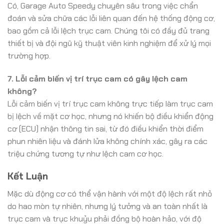
Có, Garage Auto Speedy chuyên sâu trong việc chẩn
đoán và sửa chữa các lỗi liên quan đến hệ thống động cơ,
bao gồm cả lỗi lệch trục cam. Chúng tôi có đầy đủ trang
thiết bị và đội ngũ kỹ thuật viên kinh nghiệm để xử lý mọi
trường hợp.
7. Lỗi cảm biến vị trí trục cam có gây lệch cam
không?
Lỗi cảm biến vị trí trục cam không trực tiếp làm trục cam
bị lệch về mặt cơ học, nhưng nó khiến bộ điều khiển động
cơ (ECU) nhận thông tin sai, từ đó điều khiển thời điểm
phun nhiên liệu và đánh lửa không chính xác, gây ra các
triệu chứng tương tự như lệch cam cơ học.
Kết Luận
Mặc dù động cơ có thể vận hành với một độ lệch rất nhỏ
do hao mòn tự nhiên, nhưng lý tưởng và an toàn nhất là
trục cam và trục khuỷu phải đồng bộ hoàn hảo, với độ