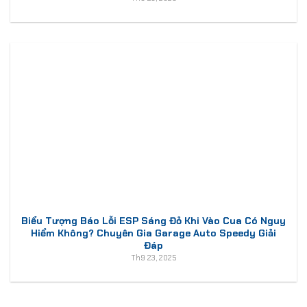
Biểu Tượng Báo Lỗi ESP Sáng Đỏ Khi Vào Cua Có Nguy
Hiểm Không? Chuyên Gia Garage Auto Speedy Giải
Đáp
Th9 23, 2025