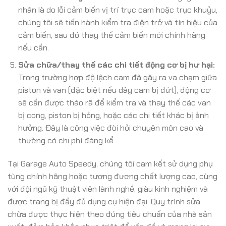
nhân là do lỗi cảm biến vị trí trục cam hoặc trục khuỷu,
chúng tôi sẽ tiến hành kiểm tra điện trở và tín hiệu của
cảm biến, sau đó thay thế cảm biến mới chính hãng
nếu cần.
Sửa chữa/thay thế các chi tiết động cơ bị hư hại:
Trong trường hợp độ lệch cam đã gây ra va chạm giữa
piston và van (đặc biệt nếu dây cam bị đứt), động cơ
sẽ cần được tháo rã để kiểm tra và thay thế các van
bị cong, piston bị hỏng, hoặc các chi tiết khác bị ảnh
hưởng. Đây là công việc đòi hỏi chuyên môn cao và
thường có chi phí đáng kể.
Tại Garage Auto Speedy, chúng tôi cam kết sử dụng phụ
tùng chính hãng hoặc tương đương chất lượng cao, cùng
với đội ngũ kỹ thuật viên lành nghề, giàu kinh nghiệm và
được trang bị đầy đủ dụng cụ hiện đại. Quy trình sửa
chữa được thực hiện theo đúng tiêu chuẩn của nhà sản