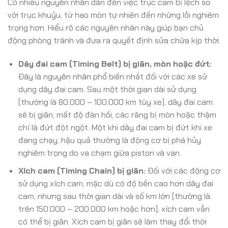
Có nhiều nguyên nhân dẫn đến việc trục cam bị lệch so
với trục khuỷu, từ hao mòn tự nhiên đến những lỗi nghiêm
trọng hơn. Hiểu rõ các nguyên nhân này giúp bạn chủ
động phòng tránh và đưa ra quyết định sửa chữa kịp thời.
Dây đai cam (Timing Belt) bị giãn, mòn hoặc đứt:
Đây là nguyên nhân phổ biến nhất đối với các xe sử
dụng dây đai cam. Sau một thời gian dài sử dụng
(thường là 80.000 – 100.000 km tùy xe), dây đai cam
sẽ bị giãn, mất độ đàn hồi, các răng bị mòn hoặc thậm
chí là đứt đột ngột. Một khi dây đai cam bị đứt khi xe
đang chạy, hậu quả thường là động cơ bị phá hủy
nghiêm trọng do va chạm giữa piston và van.
Xích cam (Timing Chain) bị giãn:
Đối với các động cơ
sử dụng xích cam, mặc dù có độ bền cao hơn dây đai
cam, nhưng sau thời gian dài và số km lớn (thường là
trên 150.000 – 200.000 km hoặc hơn), xích cam vẫn
có thể bị giãn. Xích cam bị giãn sẽ làm thay đổi thời