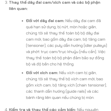
Thay thế dây đai cam/xích cam và các bộ phận
liên quan:
Đối với dây đai cam:
Nếu dây đai cam đã
quá hạn sử dụng, bị nứt, mòn hoặc giãn,
chúng tôi sẽ thay thế toàn bộ bộ dây đai
cam mới, bao gồm dây đai cam, bộ tăng cam
(tensioner), các puly dẫn hướng (idler pulleys)
và phớt trục cam/trục khuỷu (nếu cần). Việc
thay thế toàn bộ bộ phận đảm bảo sự đồng
bộ và độ bền cho hệ thống.
Đối với xích cam:
Nếu xích cam bị giãn,
chúng tôi sẽ thay thế bộ xích cam mới, bao
gồm xích cam, bộ tăng xích (chain tensioner),
các thanh dẫn hướng (guide rails) và các
bánh răng liên quan nếu chúng bị mòn.
Kiểm tra và thay thế các cảm biến:
Nếu nguyên