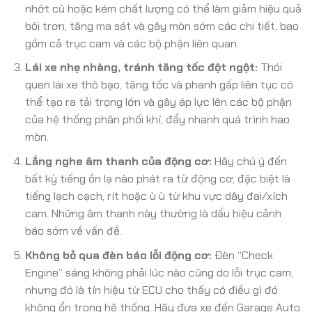
nhớt cũ hoặc kém chất lượng có thể làm giảm hiệu quả
bôi trơn, tăng ma sát và gây mòn sớm các chi tiết, bao
gồm cả trục cam và các bộ phận liên quan.
Lái xe nhẹ nhàng, tránh tăng tốc đột ngột:
Thói
quen lái xe thô bạo, tăng tốc và phanh gấp liên tục có
thể tạo ra tải trọng lớn và gây áp lực lên các bộ phận
của hệ thống phân phối khí, đẩy nhanh quá trình hao
mòn.
Lắng nghe âm thanh của động cơ:
Hãy chú ý đến
bất kỳ tiếng ồn lạ nào phát ra từ động cơ, đặc biệt là
tiếng lạch cạch, rít hoặc ù ù từ khu vực dây đai/xích
cam. Những âm thanh này thường là dấu hiệu cảnh
báo sớm về vấn đề.
Không bỏ qua đèn báo lỗi động cơ:
Đèn “Check
Engine” sáng không phải lúc nào cũng do lỗi trục cam,
nhưng đó là tín hiệu từ ECU cho thấy có điều gì đó
không ổn trong hệ thống. Hãy đưa xe đến Garage Auto