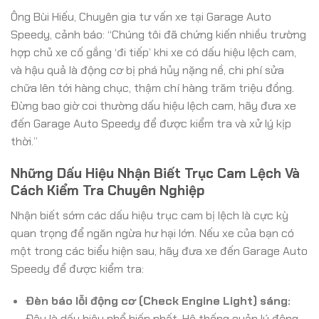
Ông Bùi Hiếu, Chuyên gia tư vấn xe tại Garage Auto
Speedy, cảnh báo: “Chúng tôi đã chứng kiến nhiều trường
hợp chủ xe cố gắng ‘đi tiếp’ khi xe có dấu hiệu lệch cam,
và hậu quả là động cơ bị phá hủy nặng nề, chi phí sửa
chữa lên tới hàng chục, thậm chí hàng trăm triệu đồng.
Đừng bao giờ coi thường dấu hiệu lệch cam, hãy đưa xe
đến Garage Auto Speedy để được kiểm tra và xử lý kịp
thời.”
Những Dấu Hiệu Nhận Biết Trục Cam Lệch Và
Cách Kiểm Tra Chuyên Nghiệp
Nhận biết sớm các dấu hiệu trục cam bị lệch là cực kỳ
quan trọng để ngăn ngừa hư hại lớn. Nếu xe của bạn có
một trong các biểu hiện sau, hãy đưa xe đến Garage Auto
Speedy để được kiểm tra:
Đèn báo lỗi động cơ (Check Engine Light) sáng:
Đây là dấu hiệu phổ biến nhất. Hệ thống quản lý động