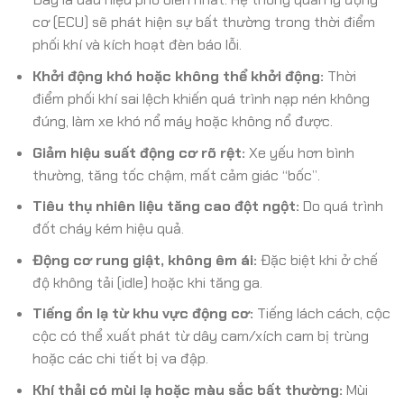
cơ (ECU) sẽ phát hiện sự bất thường trong thời điểm
phối khí và kích hoạt đèn báo lỗi.
Khởi động khó hoặc không thể khởi động:
Thời
điểm phối khí sai lệch khiến quá trình nạp nén không
đúng, làm xe khó nổ máy hoặc không nổ được.
Giảm hiệu suất động cơ rõ rệt:
Xe yếu hơn bình
thường, tăng tốc chậm, mất cảm giác “bốc”.
Tiêu thụ nhiên liệu tăng cao đột ngột:
Do quá trình
đốt cháy kém hiệu quả.
Động cơ rung giật, không êm ái:
Đặc biệt khi ở chế
độ không tải (idle) hoặc khi tăng ga.
Tiếng ồn lạ từ khu vực động cơ:
Tiếng lách cách, cộc
cộc có thể xuất phát từ dây cam/xích cam bị trùng
hoặc các chi tiết bị va đập.
Khí thải có mùi lạ hoặc màu sắc bất thường:
Mùi