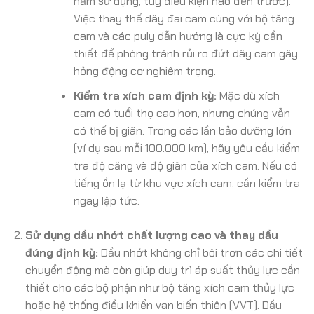
năm sử dụng, tùy điều kiện nào đến trước).
Việc thay thế dây đai cam cùng với bộ tăng
cam và các puly dẫn hướng là cực kỳ cần
thiết để phòng tránh rủi ro đứt dây cam gây
hỏng động cơ nghiêm trọng.
Kiểm tra xích cam định kỳ:
Mặc dù xích
cam có tuổi thọ cao hơn, nhưng chúng vẫn
có thể bị giãn. Trong các lần bảo dưỡng lớn
(ví dụ sau mỗi 100.000 km), hãy yêu cầu kiểm
tra độ căng và độ giãn của xích cam. Nếu có
tiếng ồn lạ từ khu vực xích cam, cần kiểm tra
ngay lập tức.
Sử dụng dầu nhớt chất lượng cao và thay dầu
đúng định kỳ:
Dầu nhớt không chỉ bôi trơn các chi tiết
chuyển động mà còn giúp duy trì áp suất thủy lực cần
thiết cho các bộ phận như bộ tăng xích cam thủy lực
hoặc hệ thống điều khiển van biến thiên (VVT). Dầu