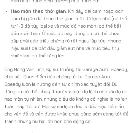
đến hoạt động bình thường của động cơ.
Hao mòn theo thời gian
: Khi dây đai cam hoặc xích
cam bị giãn dài theo thời gian, một độ lệch nhỏ (có thể
từ 1-3 độ tùy loại xe và mức độ hao mòn) có thể bắt
đầu xuất hiện. Ở mức độ này, động cơ có thể chưa
gặp phải các triệu chứng rõ rệt ngay lập tức, nhưng
hiệu suất đã bắt đầu giảm sút nhẹ và mức tiêu thụ
nhiên liệu có thể tăng lên.
Ông Nông Văn Linh, Kỹ sư trưởng tại Garage Auto Speedy,
chia sẻ: “Quan điểm của chúng tôi tại Garage Auto
Speedy luôn là hướng đến sự chính xác tuyệt đối. Dù
động cơ có thể ‘chạy được’ với một độ lệch nhỏ vài độ do
hao mòn tự nhiên, nhưng điều đó không có nghĩa là nó ‘an
toàn’ hay ‘tối ưu’. Mọi sự sai lệch đều là dấu hiệu tiềm ẩn
cho vấn đề và cần được khắc phục càng sớm càng tốt để
tránh những hư hại lớn hơn cho động cơ.”