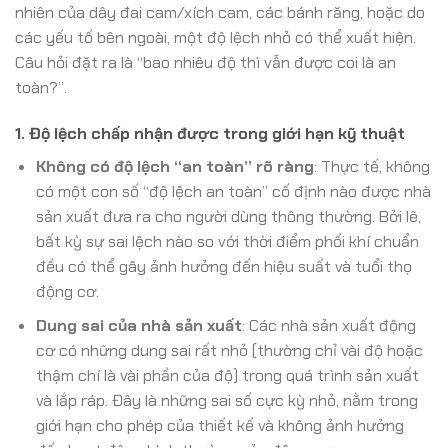
nhiên của dây đai cam/xích cam, các bánh răng, hoặc do
các yếu tố bên ngoài, một độ lệch nhỏ có thể xuất hiện.
Câu hỏi đặt ra là “bao nhiêu độ thì vẫn được coi là an
toàn?”.
1. Độ lệch chấp nhận được trong giới hạn kỹ thuật
Không có độ lệch “an toàn” rõ ràng
: Thực tế, không
có một con số “độ lệch an toàn” cố định nào được nhà
sản xuất đưa ra cho người dùng thông thường. Bởi lẽ,
bất kỳ sự sai lệch nào so với thời điểm phối khí chuẩn
đều có thể gây ảnh hưởng đến hiệu suất và tuổi thọ
động cơ.
Dung sai của nhà sản xuất
: Các nhà sản xuất động
cơ có những dung sai rất nhỏ (thường chỉ vài độ hoặc
thậm chí là vài phần của độ) trong quá trình sản xuất
và lắp ráp. Đây là những sai số cực kỳ nhỏ, nằm trong
giới hạn cho phép của thiết kế và không ảnh hưởng