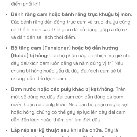
điểm phối khí.
Bánh răng cam hoặc bánh răng trục khuỷu bị mòn:
Các bánh răng dẫn động trục cam và trục khuỷu cũng
có thể bị mòn sau thời gian dài sử dụng, gây ra độ rơ
và dẫn đến sai lệch thời điểm.
Bộ tăng cam (Tensioner) hoặc bộ dẫn hướng
(Guide) bị hỏng:
Các bộ phận này có nhiệm vụ giữ cho
dây đai/xích cam luôn căng và nằm đúng vị trí. Nếu
chúng bị hỏng hoặc yếu đi, dây đai/xích cam sẽ bị
chùng, dẫn đến lệch cam.
Bơm nước hoặc các puly khác bị kẹt/hỏng:
Trên
một số dòng xe, dây đai cam còn dẫn động cả bơm
nước hoặc các puly khác. Nếu các bộ phận này bị kẹt
hoặc hỏng, chúng có thể gây áp lực lên dây đai cam,
dẫn đến lệch hoặc thậm chí làm đứt dây.
Lắp ráp sai kỹ thuật sau khi sửa chữa:
Đây là