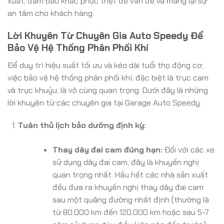
xuất, đảm bảo khắc phục triệt để vấn đề và mang lại sự
an tâm cho khách hàng.
Lời Khuyên Từ Chuyên Gia Auto Speedy Để
Bảo Vệ Hệ Thống Phân Phối Khí
Để duy trì hiệu suất tối ưu và kéo dài tuổi thọ động cơ,
việc bảo vệ hệ thống phân phối khí, đặc biệt là trục cam
và trục khuỷu, là vô cùng quan trọng. Dưới đây là những
lời khuyên từ các chuyên gia tại Garage Auto Speedy:
Tuân thủ lịch bảo dưỡng định kỳ:
Thay dây đai cam đúng hạn:
Đối với các xe
sử dụng dây đai cam, đây là khuyến nghị
quan trọng nhất. Hầu hết các nhà sản xuất
đều đưa ra khuyến nghị thay dây đai cam
sau một quãng đường nhất định (thường là
từ 80.000 km đến 120.000 km hoặc sau 5-7