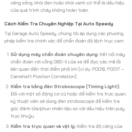
xăng sống, khói đen hoặc khói xanh có thể là dấu hiệu
của quá trình cháy không hoàn toàn.
Cách Kiểm Tra Chuyên Nghiệp Tại Auto Speedy
Tại Garage Auto Speedy, chúng tôi áp dụng các phương
pháp kiểm tra chính xác để chẩn đoán độ lệch trục cam:
Sử dụng máy chẩn đoán chuyên dụng:
Kết nối máy
chẩn đoán với cổng OBD-II của xe để đọc các mã lỗi
liên quan đến thời điểm phối khí (ví dụ: P0016, P0017 –
Camshaft Position Correlation).
Kiểm tra bằng đèn Stroboscope (Timing Light):
Đối với một số động cơ cũ hoặc để kiểm tra trực quan,
kỹ thuật viên sẽ dùng đèn stroboscope để kiểm tra
góc đánh lửa/phun nhiên liệu so với dấu hiệu trên puly
trục khuỷu.
Kiểm tra trực quan và vật lý:
Kiểm tra độ căng của