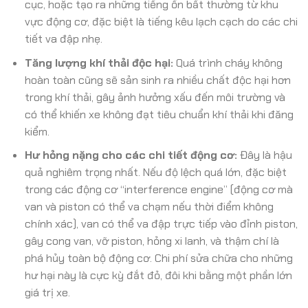
cục, hoặc tạo ra những tiếng ồn bất thường từ khu
vực động cơ, đặc biệt là tiếng kêu lạch cạch do các chi
tiết va đập nhẹ.
Tăng lượng khí thải độc hại:
Quá trình cháy không
hoàn toàn cũng sẽ sản sinh ra nhiều chất độc hại hơn
trong khí thải, gây ảnh hưởng xấu đến môi trường và
có thể khiến xe không đạt tiêu chuẩn khí thải khi đăng
kiểm.
Hư hỏng nặng cho các chi tiết động cơ:
Đây là hậu
quả nghiêm trọng nhất. Nếu độ lệch quá lớn, đặc biệt
trong các động cơ “interference engine” (động cơ mà
van và piston có thể va chạm nếu thời điểm không
chính xác), van có thể va đập trực tiếp vào đỉnh piston,
gây cong van, vỡ piston, hỏng xi lanh, và thậm chí là
phá hủy toàn bộ động cơ. Chi phí sửa chữa cho những
hư hại này là cực kỳ đắt đỏ, đôi khi bằng một phần lớn
giá trị xe.