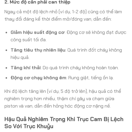
2. Mức độ cần phải can thiệp
Ngay cả một độ lệch nhỏ (ví dụ, 1-2 độ) cũng có thể làm
thay đổi đáng kể thời điểm mở/đóng van, dẫn đến:
Giảm hiệu suất động cơ
: Động cơ sẽ không đạt được
công suất tối đa.
Tăng tiêu thụ nhiên liệu
: Quá trình đốt cháy không
hiệu quả.
Tăng khí thải
: Do quá trình cháy không hoàn toàn.
Động cơ chạy không êm
: Rung giật, tiếng ồn lạ.
Khi độ lệch tăng lên (ví dụ, 5 độ trở lên), hậu quả có thể
nghiêm trọng hơn nhiều, thậm chí gây va chạm giữa
piston và van, dẫn đến hỏng hóc động cơ nặng nề.
Hậu Quả Nghiêm Trọng Khi Trục Cam Bị Lệch
So Với Trục Khuỷu