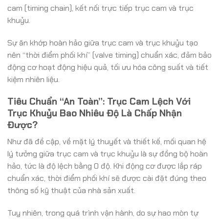
cam (timing chain), kết nối trực tiếp trục cam và trục
khuỷu.
Sự ăn khớp hoàn hảo giữa trục cam và trục khuỷu tạo
nên “thời điểm phối khí” (valve timing) chuẩn xác, đảm bảo
động cơ hoạt động hiệu quả, tối ưu hóa công suất và tiết
kiệm nhiên liệu.
Tiêu Chuẩn “An Toàn”: Trục Cam Lệch Với
Trục Khuỷu Bao Nhiêu Độ Là Chấp Nhận
Được?
Như đã đề cập, về mặt lý thuyết và thiết kế, mối quan hệ
lý tưởng giữa trục cam và trục khuỷu là sự đồng bộ hoàn
hảo, tức là độ lệch bằng 0 độ. Khi động cơ được lắp ráp
chuẩn xác, thời điểm phối khí sẽ được cài đặt đúng theo
thông số kỹ thuật của nhà sản xuất.
Tuy nhiên, trong quá trình vận hành, do sự hao mòn tự