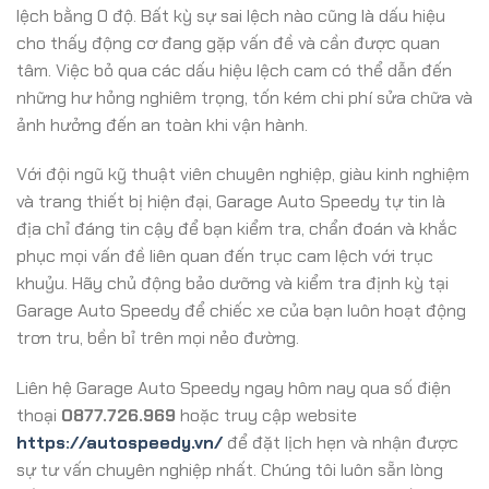
lệch bằng 0 độ. Bất kỳ sự sai lệch nào cũng là dấu hiệu
cho thấy động cơ đang gặp vấn đề và cần được quan
tâm. Việc bỏ qua các dấu hiệu lệch cam có thể dẫn đến
những hư hỏng nghiêm trọng, tốn kém chi phí sửa chữa và
ảnh hưởng đến an toàn khi vận hành.
Với đội ngũ kỹ thuật viên chuyên nghiệp, giàu kinh nghiệm
và trang thiết bị hiện đại, Garage Auto Speedy tự tin là
địa chỉ đáng tin cậy để bạn kiểm tra, chẩn đoán và khắc
phục mọi vấn đề liên quan đến trục cam lệch với trục
khuỷu. Hãy chủ động bảo dưỡng và kiểm tra định kỳ tại
Garage Auto Speedy để chiếc xe của bạn luôn hoạt động
trơn tru, bền bỉ trên mọi nẻo đường.
Liên hệ Garage Auto Speedy ngay hôm nay qua số điện
thoại
0877.726.969
hoặc truy cập website
https://autospeedy.vn/
để đặt lịch hẹn và nhận được
sự tư vấn chuyên nghiệp nhất. Chúng tôi luôn sẵn lòng