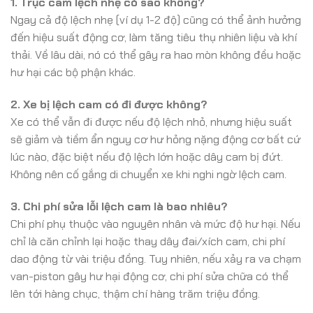
1. Trục cam lệch nhẹ có sao không?
Ngay cả độ lệch nhẹ (ví dụ 1-2 độ) cũng có thể ảnh hưởng
đến hiệu suất động cơ, làm tăng tiêu thụ nhiên liệu và khí
thải. Về lâu dài, nó có thể gây ra hao mòn không đều hoặc
hư hại các bộ phận khác.
2. Xe bị lệch cam có đi được không?
Xe có thể vẫn đi được nếu độ lệch nhỏ, nhưng hiệu suất
sẽ giảm và tiềm ẩn nguy cơ hư hỏng nặng động cơ bất cứ
lúc nào, đặc biệt nếu độ lệch lớn hoặc dây cam bị đứt.
Không nên cố gắng di chuyển xe khi nghi ngờ lệch cam.
3. Chi phí sửa lỗi lệch cam là bao nhiêu?
Chi phí phụ thuộc vào nguyên nhân và mức độ hư hại. Nếu
chỉ là căn chỉnh lại hoặc thay dây đai/xích cam, chi phí
dao động từ vài triệu đồng. Tuy nhiên, nếu xảy ra va chạm
van-piston gây hư hại động cơ, chi phí sửa chữa có thể
lên tới hàng chục, thậm chí hàng trăm triệu đồng.