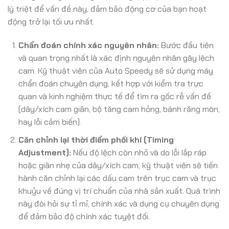
lý triệt để vấn đề này, đảm bảo động cơ của bạn hoạt
động trở lại tối ưu nhất.
Chẩn đoán chính xác nguyên nhân:
Bước đầu tiên
và quan trọng nhất là xác định nguyên nhân gây lệch
cam. Kỹ thuật viên của Auto Speedy sẽ sử dụng máy
chẩn đoán chuyên dụng, kết hợp với kiểm tra trực
quan và kinh nghiệm thực tế để tìm ra gốc rễ vấn đề
(dây/xích cam giãn, bộ tăng cam hỏng, bánh răng mòn,
hay lỗi cảm biến).
Căn chỉnh lại thời điểm phối khí (Timing
Adjustment):
Nếu độ lệch còn nhỏ và do lỗi lắp ráp
hoặc giãn nhẹ của dây/xích cam, kỹ thuật viên sẽ tiến
hành căn chỉnh lại các dấu cam trên trục cam và trục
khuỷu về đúng vị trí chuẩn của nhà sản xuất. Quá trình
này đòi hỏi sự tỉ mỉ, chính xác và dụng cụ chuyên dụng
để đảm bảo độ chính xác tuyệt đối.