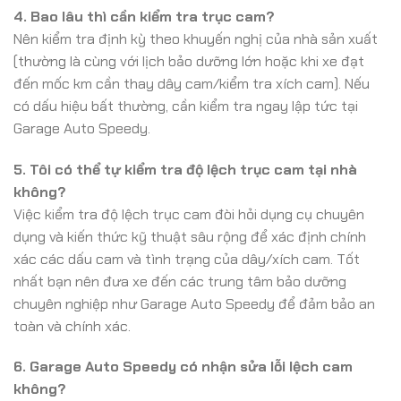
4. Bao lâu thì cần kiểm tra trục cam?
Nên kiểm tra định kỳ theo khuyến nghị của nhà sản xuất
(thường là cùng với lịch bảo dưỡng lớn hoặc khi xe đạt
đến mốc km cần thay dây cam/kiểm tra xích cam). Nếu
có dấu hiệu bất thường, cần kiểm tra ngay lập tức tại
Garage Auto Speedy.
5. Tôi có thể tự kiểm tra độ lệch trục cam tại nhà
không?
Việc kiểm tra độ lệch trục cam đòi hỏi dụng cụ chuyên
dụng và kiến thức kỹ thuật sâu rộng để xác định chính
xác các dấu cam và tình trạng của dây/xích cam. Tốt
nhất bạn nên đưa xe đến các trung tâm bảo dưỡng
chuyên nghiệp như Garage Auto Speedy để đảm bảo an
toàn và chính xác.
6. Garage Auto Speedy có nhận sửa lỗi lệch cam
không?