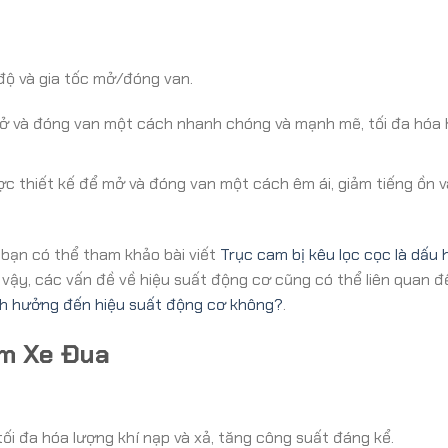
độ và gia tốc mở/đóng van.
ở và đóng van một cách nhanh chóng và mạnh mẽ, tối đa hóa 
 thiết kế để mở và đóng van một cách êm ái, giảm tiếng ồn v
 bạn có thể tham khảo bài viết
Trục cam bị kêu lọc cọc là dấu 
ậy, các vấn đề về hiệu suất động cơ cũng có thể liên quan đ
nh hưởng đến hiệu suất động cơ không?
.
m Xe Đua
tối đa hóa lượng khí nạp và xả, tăng công suất đáng kể.