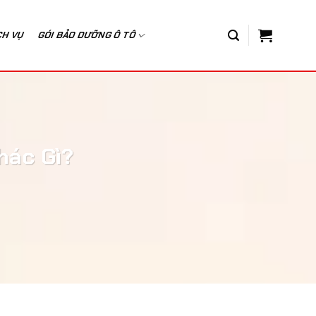
CH VỤ
GÓI BẢO DƯỠNG Ô TÔ
hác Gì?