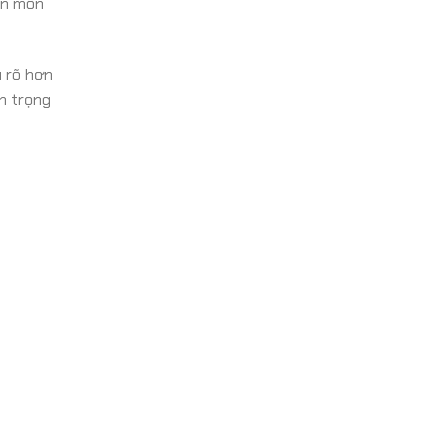
ên môn
 rõ hơn
n trọng
.