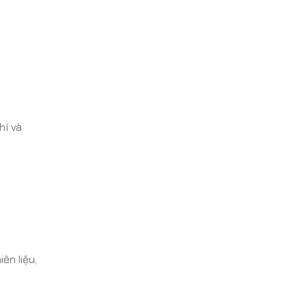
hí và
ên liệu,