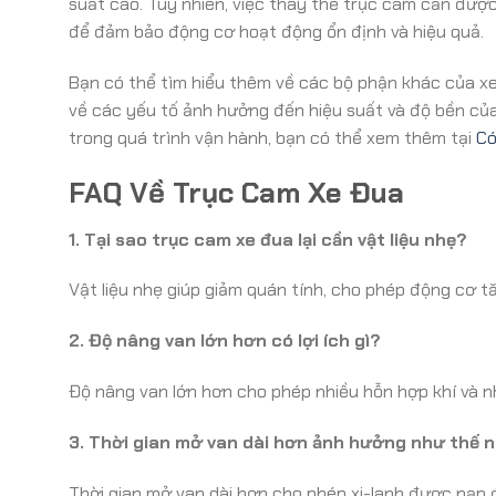
suất cao. Tuy nhiên, việc thay thế trục cam cần đượ
để đảm bảo động cơ hoạt động ổn định và hiệu quả.
Bạn có thể tìm hiểu thêm về các bộ phận khác của x
về các yếu tố ảnh hưởng đến hiệu suất và độ bền của
trong quá trình vận hành, bạn có thể xem thêm tại
Có
FAQ Về Trục Cam Xe Đua
1. Tại sao trục cam xe đua lại cần vật liệu nhẹ?
Vật liệu nhẹ giúp giảm quán tính, cho phép động cơ 
2. Độ nâng van lớn hơn có lợi ích gì?
Độ nâng van lớn hơn cho phép nhiều hỗn hợp khí và nhi
3. Thời gian mở van dài hơn ảnh hưởng như thế n
Thời gian mở van dài hơn cho phép xi-lanh được nạp đầ