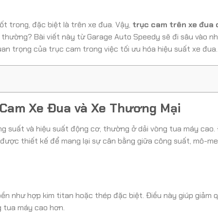
 trong, đặc biệt là trên xe đua. Vậy,
trục cam trên xe đua 
 thường? Bài viết này từ Garage Auto Speedy sẽ đi sâu vào n
quan trọng của trục cam trong việc tối ưu hóa hiệu suất xe đua.
 Cam Xe Đua và Xe Thương Mại
ng suất và hiệu suất động cơ, thường ở dải vòng tua máy cao.
m được thiết kế để mang lại sự cân bằng giữa công suất, mô-me
ền như hợp kim titan hoặc thép đặc biệt. Điều này giúp giảm q
g tua máy cao hơn.