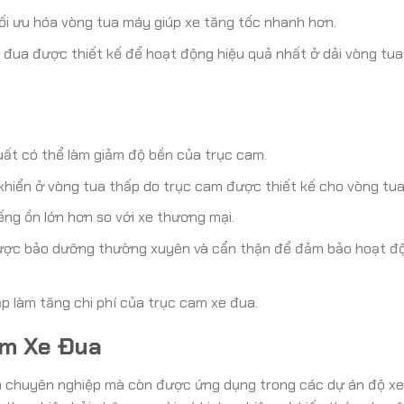
ối ưu hóa vòng tua máy giúp xe tăng tốc nhanh hơn.
đua được thiết kế để hoạt động hiệu quả nhất ở dải vòng tua
 suất có thể làm giảm độ bền của trục cam.
hiển ở vòng tua thấp do trục cam được thiết kế cho vòng tua
ếng ồn lớn hơn so với xe thương mại.
ược bảo dưỡng thường xuyên và cẩn thận để đảm bảo hoạt đ
ạp làm tăng chi phí của trục cam xe đua.
am Xe Đua
a chuyên nghiệp mà còn được ứng dụng trong các dự án độ xe