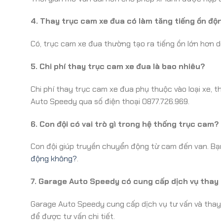
4. Thay trục cam xe đua có làm tăng tiếng ồn đ
Có, trục cam xe đua thường tạo ra tiếng ồn lớn hơn d
5. Chi phí thay trục cam xe đua là bao nhiêu?
Chi phí thay trục cam xe đua phụ thuộc vào loại xe, th
Auto Speedy qua số điện thoại 0877.726.969.
6. Con đội có vai trò gì trong hệ thống trục cam?
Con đội giúp truyền chuyển động từ cam đến van. Bạ
động không?
.
7. Garage Auto Speedy có cung cấp dịch vụ thay
Garage Auto Speedy cung cấp dịch vụ tư vấn và thay 
để được tư vấn chi tiết.