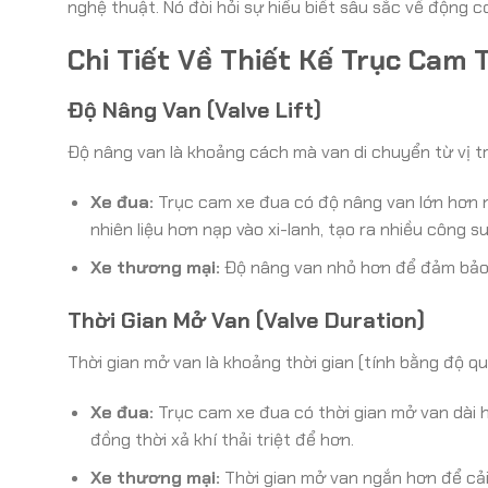
nghệ thuật. Nó đòi hỏi sự hiểu biết sâu sắc về động c
Chi Tiết Về Thiết Kế Trục Cam 
Độ Nâng Van (Valve Lift)
Độ nâng van là khoảng cách mà van di chuyển từ vị trí
Xe đua:
Trục cam xe đua có độ nâng van lớn hơn n
nhiên liệu hơn nạp vào xi-lanh, tạo ra nhiều công s
Xe thương mại:
Độ nâng van nhỏ hơn để đảm bảo độ
Thời Gian Mở Van (Valve Duration)
Thời gian mở van là khoảng thời gian (tính bằng độ q
Xe đua:
Trục cam xe đua có thời gian mở van dài h
đồng thời xả khí thải triệt để hơn.
Xe thương mại:
Thời gian mở van ngắn hơn để cải 