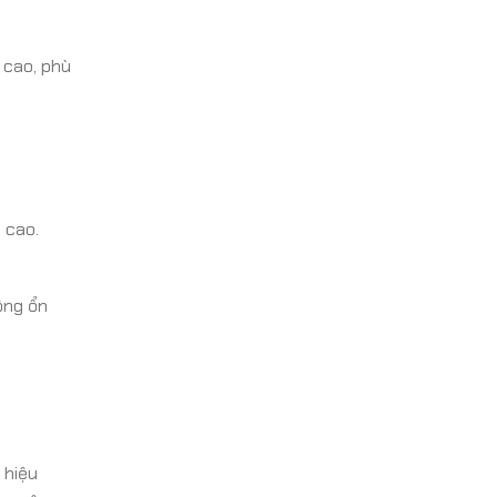
 cao, phù
 cao.
ộng ổn
 hiệu