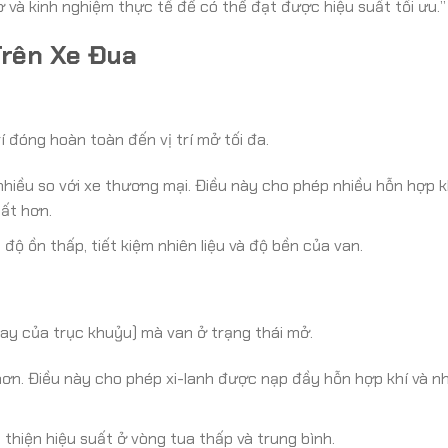
ơ và kinh nghiệm thực tế để có thể đạt được hiệu suất tối ưu.”
Trên Xe Đua
 đóng hoàn toàn đến vị trí mở tối đa.
hiều so với xe thương mại. Điều này cho phép nhiều hỗn hợp k
uất hơn.
 ồn thấp, tiết kiệm nhiên liệu và độ bền của van.
uay của trục khuỷu) mà van ở trạng thái mở.
ơn. Điều này cho phép xi-lanh được nạp đầy hỗn hợp khí và nhi
thiện hiệu suất ở vòng tua thấp và trung bình.