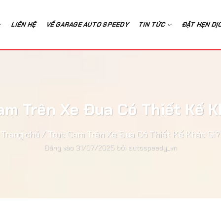
LIÊN HỆ
VỀ GARAGE AUTO SPEEDY
TIN TỨC
ĐẶT HẸN DỊ
am Trên Xe Đua Có Thiết Kế K
Trang chủ
/
Trục Cam Trên Xe Đua Có Thiết Kế Khác Gì?
Đăng vào
31/07/2025
bởi
autospeedy_vn