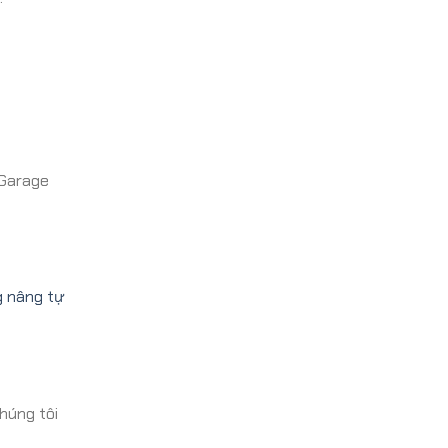
 Garage
g nâng tự
húng tôi