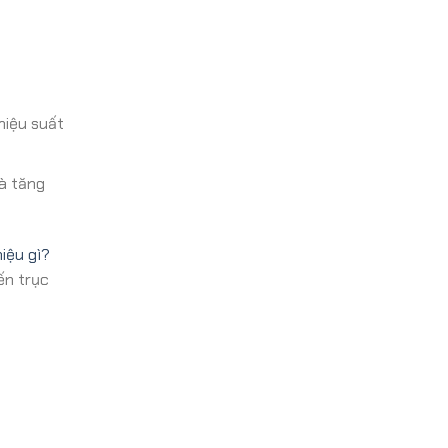
hiệu suất
à tăng
hiệu gì?
ến trục