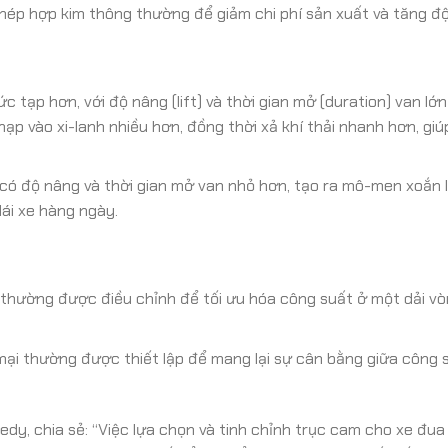
p hợp kim thông thường để giảm chi phí sản xuất và tăng độ
 tạp hơn, với độ nâng (lift) và thời gian mở (duration) van lớn
nạp vào xi-lanh nhiều hơn, đồng thời xả khí thải nhanh hơn, giú
có độ nâng và thời gian mở van nhỏ hơn, tạo ra mô-men xoắn 
lái xe hàng ngày.
 thường được điều chỉnh để tối ưu hóa công suất ở một dải vò
ại thường được thiết lập để mang lại sự cân bằng giữa công 
dy, chia sẻ: “Việc lựa chọn và tinh chỉnh trục cam cho xe đua