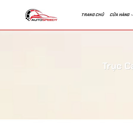
Bỏ
qua
TRANG CHỦ
CỬA HÀNG
nội
dung
Trục C