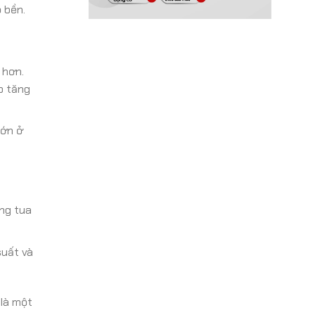
 bền.
 hơn.
p tăng
lớn ở
ng tua
suất và
 là một