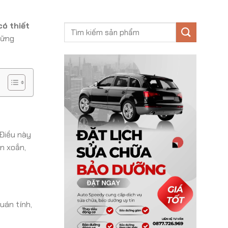
có thiết
hững
 Điều này
n xoắn,
uán tính,