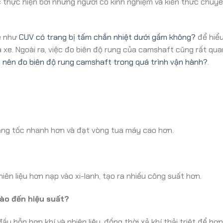
c thực hiện bởi những người có kinh nghiệm và kiến thức chuy
e như
CUV có trang bị tấm chắn nhiệt dưới gầm không?
để hiểu
 xe. Ngoài ra, việc đo biên độ rung của camshaft cũng rất qua
 nên đo biên độ rung camshaft trong quá trình vận hành?
.
tăng tốc nhanh hơn và đạt vòng tua máy cao hơn.
ên liệu hơn nạp vào xi-lanh, tạo ra nhiều công suất hơn.
ào đến hiệu suất?
y hỗn hợp khí và nhiên liệu, đồng thời xả khí thải triệt để hơn