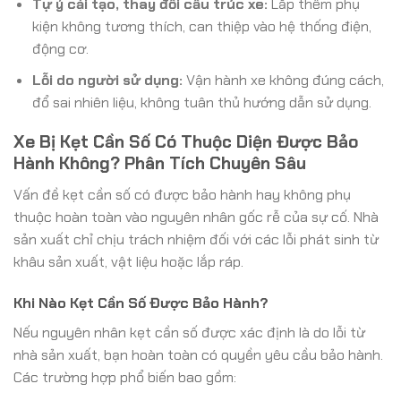
Tự ý cải tạo, thay đổi cấu trúc xe:
Lắp thêm phụ
kiện không tương thích, can thiệp vào hệ thống điện,
động cơ.
Lỗi do người sử dụng:
Vận hành xe không đúng cách,
đổ sai nhiên liệu, không tuân thủ hướng dẫn sử dụng.
Xe Bị Kẹt Cần Số Có Thuộc Diện Được Bảo
Hành Không? Phân Tích Chuyên Sâu
Vấn đề kẹt cần số có được bảo hành hay không phụ
thuộc hoàn toàn vào nguyên nhân gốc rễ của sự cố. Nhà
sản xuất chỉ chịu trách nhiệm đối với các lỗi phát sinh từ
khâu sản xuất, vật liệu hoặc lắp ráp.
Khi Nào Kẹt Cần Số Được Bảo Hành?
Nếu nguyên nhân kẹt cần số được xác định là do lỗi từ
nhà sản xuất, bạn hoàn toàn có quyền yêu cầu bảo hành.
Các trường hợp phổ biến bao gồm: