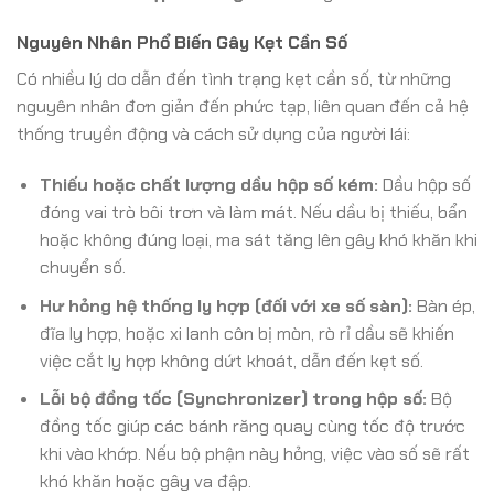
Nguyên Nhân Phổ Biến Gây Kẹt Cần Số
Có nhiều lý do dẫn đến tình trạng kẹt cần số, từ những
nguyên nhân đơn giản đến phức tạp, liên quan đến cả hệ
thống truyền động và cách sử dụng của người lái:
Thiếu hoặc chất lượng dầu hộp số kém:
Dầu hộp số
đóng vai trò bôi trơn và làm mát. Nếu dầu bị thiếu, bẩn
hoặc không đúng loại, ma sát tăng lên gây khó khăn khi
chuyển số.
Hư hỏng hệ thống ly hợp (đối với xe số sàn):
Bàn ép,
đĩa ly hợp, hoặc xi lanh côn bị mòn, rò rỉ dầu sẽ khiến
việc cắt ly hợp không dứt khoát, dẫn đến kẹt số.
Lỗi bộ đồng tốc (Synchronizer) trong hộp số:
Bộ
đồng tốc giúp các bánh răng quay cùng tốc độ trước
khi vào khớp. Nếu bộ phận này hỏng, việc vào số sẽ rất
khó khăn hoặc gây va đập.