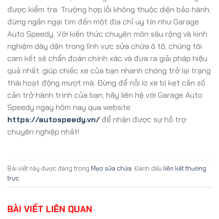
được kiểm tra. Trường hợp lỗi không thuộc diện bảo hành,
đừng ngần ngại tìm đến một địa chỉ uy tín như Garage
Auto Speedy. Với kiến thức chuyên môn sâu rộng và kinh
nghiệm dày dặn trong lĩnh vực sửa chữa ô tô, chúng tôi
cam kết sẽ chẩn đoán chính xác và đưa ra giải pháp hiệu
quả nhất, giúp chiếc xe của bạn nhanh chóng trở lại trạng
thái hoạt động mượt mà. Đừng để nỗi lo xe bị kẹt cần số
cản trở hành trình của bạn, hãy liên hệ với Garage Auto
Speedy ngay hôm nay qua website
https://autospeedy.vn/
để nhận được sự hỗ trợ
chuyên nghiệp nhất!
Bài viết này được đăng trong
Mẹo sửa chữa
. Đánh dấu
liên kết thường
trực
.
BÀI VIẾT LIÊN QUAN