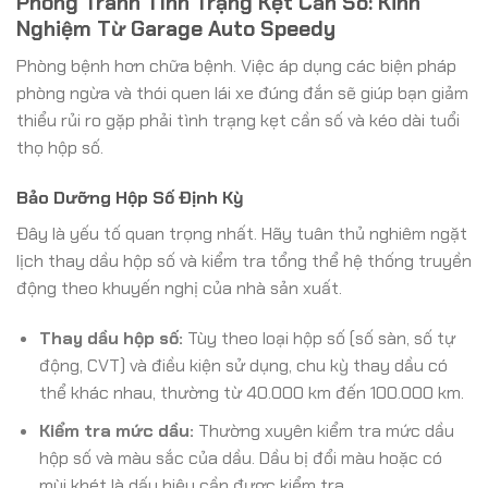
Phòng Tránh Tình Trạng Kẹt Cần Số: Kinh
Nghiệm Từ Garage Auto Speedy
Phòng bệnh hơn chữa bệnh. Việc áp dụng các biện pháp
phòng ngừa và thói quen lái xe đúng đắn sẽ giúp bạn giảm
thiểu rủi ro gặp phải tình trạng kẹt cần số và kéo dài tuổi
thọ hộp số.
Bảo Dưỡng Hộp Số Định Kỳ
Đây là yếu tố quan trọng nhất. Hãy tuân thủ nghiêm ngặt
lịch thay dầu hộp số và kiểm tra tổng thể hệ thống truyền
động theo khuyến nghị của nhà sản xuất.
Thay dầu hộp số:
Tùy theo loại hộp số (số sàn, số tự
động, CVT) và điều kiện sử dụng, chu kỳ thay dầu có
thể khác nhau, thường từ 40.000 km đến 100.000 km.
Kiểm tra mức dầu:
Thường xuyên kiểm tra mức dầu
hộp số và màu sắc của dầu. Dầu bị đổi màu hoặc có
mùi khét là dấu hiệu cần được kiểm tra.