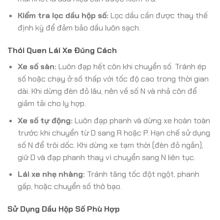
Kiểm tra lọc dầu hộp số:
Lọc dầu cần được thay thế
định kỳ để đảm bảo dầu luôn sạch.
Thói Quen Lái Xe Đúng Cách
Xe số sàn:
Luôn đạp hết côn khi chuyển số. Tránh ép
số hoặc chạy ở số thấp với tốc độ cao trong thời gian
dài. Khi dừng đèn đỏ lâu, nên về số N và nhả côn để
giảm tải cho ly hợp.
Xe số tự động:
Luôn đạp phanh và dừng xe hoàn toàn
trước khi chuyển từ D sang R hoặc P. Hạn chế sử dụng
số N để trôi dốc. Khi dừng xe tạm thời (đèn đỏ ngắn),
giữ D và đạp phanh thay vì chuyển sang N liên tục.
Lái xe nhẹ nhàng:
Tránh tăng tốc đột ngột, phanh
gấp, hoặc chuyển số thô bạo.
Sử Dụng Dầu Hộp Số Phù Hợp