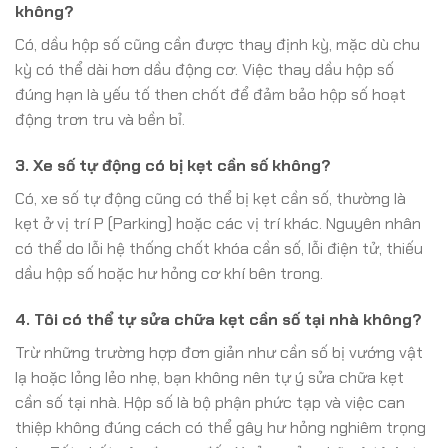
không?
Có, dầu hộp số cũng cần được thay định kỳ, mặc dù chu
kỳ có thể dài hơn dầu động cơ. Việc thay dầu hộp số
đúng hạn là yếu tố then chốt để đảm bảo hộp số hoạt
động trơn tru và bền bỉ.
3. Xe số tự động có bị kẹt cần số không?
Có, xe số tự động cũng có thể bị kẹt cần số, thường là
kẹt ở vị trí P (Parking) hoặc các vị trí khác. Nguyên nhân
có thể do lỗi hệ thống chốt khóa cần số, lỗi điện tử, thiếu
dầu hộp số hoặc hư hỏng cơ khí bên trong.
4. Tôi có thể tự sửa chữa kẹt cần số tại nhà không?
Trừ những trường hợp đơn giản như cần số bị vướng vật
lạ hoặc lỏng lẻo nhẹ, bạn không nên tự ý sửa chữa kẹt
cần số tại nhà. Hộp số là bộ phận phức tạp và việc can
thiệp không đúng cách có thể gây hư hỏng nghiêm trọng