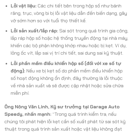
Lỗi vật liệu:
Các chi tiết bên trong hộp số như bánh
răng, trục, vòng bi bị lỗi vật liệu dẫn đến biến dạng, gãy
vỡ sớm hơn so với tuổi thọ thiết kế.
Lỗi sản xuất/lắp ráp:
Sai sót trong quá trình gia công,
lắp ráp hộp số hoặc hệ thống truyền động tại nhà máy,
khiến các bộ phận không khớp nhau hoặc bị kẹt. Ví dụ,
lỏng ốc vít, lắp sai vị trí chi tiết, sai dung sai kỹ thuật.
Lỗi phần mềm điều khiển hộp số (đối với xe số tự
động):
Nếu xe bị kẹt số do phần mềm điều khiển hộp
số hoạt động không ổn định, đây thường là lỗi thuộc
về nhà sản xuất và sẽ được cập nhật hoặc sửa chữa
miễn phí.
Ông Nông Văn Linh, Kỹ sư trưởng tại Garage Auto
Speedy, nhấn mạnh:
“Trong quá trình kiểm tra, nếu
chúng tôi phát hiện lỗi kẹt cần số xuất phát từ sai sót kỹ
thuật trong quá trình sản xuất hoặc vật liệu không đạt