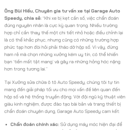
Ông Bùi Hiếu, Chuyên gia tư vấn xe tại Garage Auto
Speedy, chia sẻ:
“Khi xe bị kẹt cần số, việc chẩn đoán
đúng nguyên nhân là cực kỳ quan trọng. Nhiều trường
hợp chỉ cần thay thế một chi tiết nhỏ hoặc điều chỉnh lại
là có thể khắc phục, nhưng cũng có những trường hợp
phức tạp hơn đòi hỏi phải tháo dỡ hộp số. Vì vậy, đừng
ham rẻ mà chọn những xưởng kém uy tín, có thể khiến
bạn ‘tiền mất tật mang’ và gây ra những hỏng hóc nặng
hơn trong tương lai.”
Tại Xưởng sửa chữa ô tô Auto Speedy, chúng tôi tự tin
mang đến giải pháp tối ưu cho mọi vấn đề liên quan đến
hộp số và hệ thống truyền động. Với đội ngũ kỹ thuật viên
giàu kinh nghiệm, được đào tạo bài bản và trang thiết bị
chẩn đoán chuyên dụng, Garage Auto Speedy cam kết:
Chẩn đoán chính xác:
Sử dụng máy móc hiện đại để