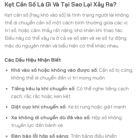
Kẹt Cần Số Là Gì Và Tại Sao Lại Xảy Ra?
Kẹt cần số (hay khó vào số) là tình trạng người lái không
thể di chuyển cần số một cách bình thường giữa các vị
trí số, hoặc cảm thấy rất nặng, khó khăn khi thao tác.
Điều này có thể xảy ra ở cả xe số sàn và xe số tự động,
mặc dù nguyên nhân và biểu hiện có thể khác nhau.
Các Dấu Hiệu Nhận Biết
Khó vào số hoặc không vào được số:
Cần số bị cứng,
không thể di chuyển đến vị trí mong muốn.
Tiếng kêu lạ khi chuyển số:
Có thể nghe tiếng cạch
cạch, rắc rắc hoặc ken két.
Giật cục khi chuyển số:
Xe bị rung hoặc giật mạnh.
Xe không di chuyển dù đã vào số:
Hộp số không
truyền lực đến bánh xe.
Đèn báo lỗi hộp số sáng:
Trên bảng điều khiển.