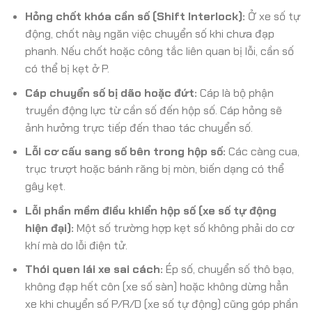
Hỏng chốt khóa cần số (Shift Interlock):
Ở xe số tự
động, chốt này ngăn việc chuyển số khi chưa đạp
phanh. Nếu chốt hoặc công tắc liên quan bị lỗi, cần số
có thể bị kẹt ở P.
Cáp chuyển số bị dão hoặc đứt:
Cáp là bộ phận
truyền động lực từ cần số đến hộp số. Cáp hỏng sẽ
ảnh hưởng trực tiếp đến thao tác chuyển số.
Lỗi cơ cấu sang số bên trong hộp số:
Các càng cua,
trục trượt hoặc bánh răng bị mòn, biến dạng có thể
gây kẹt.
Lỗi phần mềm điều khiển hộp số (xe số tự động
hiện đại):
Một số trường hợp kẹt số không phải do cơ
khí mà do lỗi điện tử.
Thói quen lái xe sai cách:
Ép số, chuyển số thô bạo,
không đạp hết côn (xe số sàn) hoặc không dừng hẳn
xe khi chuyển số P/R/D (xe số tự động) cũng góp phần