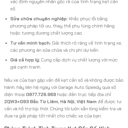
xác định nguyên nhân gốc rễ của tình trạng kẹt cần
số.
Sửa chữa chuyên nghiệp:
Khắc phục lỗi bằng
phương pháp tối ưu, thay thế phụ tùng chính hãng
hoặc tương đương chất lượng cao.
Tư vấn minh bạch:
Giải thích rõ ràng về tình trạng xe,
các phương án sửa chữa và chi phí dự kiến.
Giá cả hợp lý:
Cung cấp dịch vụ chất lượng với mức
giá cạnh tranh.
Nếu xe của bạn gặp vấn đề kẹt cần số và không được bảo
hành, hãy liên hệ ngay với Garage Auto Speedy qua số
điện thoại
0877.726.969
hoặc đến trực tiếp địa chỉ
2QW3+G93 Bắc Từ Liêm, Hà Nội, Việt Nam
để được tư
vấn và hỗ trợ kịp thời. Chúng tôi luôn sẵn lòng kiểm tra và
đưa ra giải pháp tốt nhất cho chiếc xe của bạn.