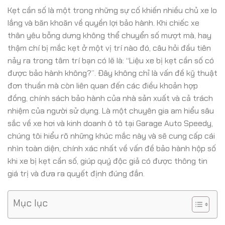
Kẹt cần số là một trong những sự cố khiến nhiều chủ xe lo
lắng và băn khoăn về quyền lợi bảo hành. Khi chiếc xe
thân yêu bỗng dưng không thể chuyển số mượt mà, hay
thậm chí bị mắc kẹt ở một vị trí nào đó, câu hỏi đầu tiên
nảy ra trong tâm trí bạn có lẽ là: “Liệu xe bị kẹt cần số có
được bảo hành không?”. Đây không chỉ là vấn đề kỹ thuật
đơn thuần mà còn liên quan đến các điều khoản hợp
đồng, chính sách bảo hành của nhà sản xuất và cả trách
nhiệm của người sử dụng. Là một chuyên gia am hiểu sâu
sắc về xe hơi và kinh doanh ô tô tại Garage Auto Speedy,
chúng tôi hiểu rõ những khúc mắc này và sẽ cung cấp cái
nhìn toàn diện, chính xác nhất về vấn đề bảo hành hộp số
khi xe bị kẹt cần số, giúp quý độc giả có được thông tin
giá trị và đưa ra quyết định đúng đắn.
Mục lục