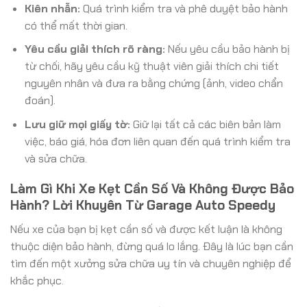
Kiên nhẫn:
Quá trình kiểm tra và phê duyệt bảo hành
có thể mất thời gian.
Yêu cầu giải thích rõ ràng:
Nếu yêu cầu bảo hành bị
từ chối, hãy yêu cầu kỹ thuật viên giải thích chi tiết
nguyên nhân và đưa ra bằng chứng (ảnh, video chẩn
đoán).
Lưu giữ mọi giấy tờ:
Giữ lại tất cả các biên bản làm
việc, báo giá, hóa đơn liên quan đến quá trình kiểm tra
và sửa chữa.
Làm Gì Khi Xe Kẹt Cần Số Và Không Được Bảo
Hành? Lời Khuyên Từ Garage Auto Speedy
Nếu xe của bạn bị kẹt cần số và được kết luận là không
thuộc diện bảo hành, đừng quá lo lắng. Đây là lúc bạn cần
tìm đến một xưởng sửa chữa uy tín và chuyên nghiệp để
khắc phục.