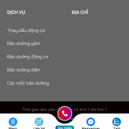
DỊCH VỤ
ĐỊA CHỈ
Thay dầu động cơ
Bảo dưỡng gầm
Bảo dưỡng động cơ
Bảo dưỡng điện
Các mốc bảo dưỡng
Thời gian làm viêc: 8h - 18h từ thứ 2 tới thứ 7
Copyright 2026 ©
Auto Speedy
Gọi ngay
Menu
Liên hệ
Messenger
Zalo