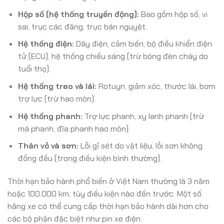
Hộp số (hệ thống truyền động):
Bao gồm hộp số, vi
sai, trục các đăng, trục bán nguyệt.
Hệ thống điện:
Dây điện, cảm biến, bộ điều khiển điện
tử (ECU), hệ thống chiếu sáng (trừ bóng đèn cháy do
tuổi thọ).
Hệ thống treo và lái:
Rotuyn, giảm xóc, thước lái, bơm
trợ lực (trừ hao mòn).
Hệ thống phanh:
Trợ lực phanh, xy lanh phanh (trừ
má phanh, đĩa phanh hao mòn).
Thân vỏ và sơn:
Lỗi gỉ sét do vật liệu, lỗi sơn không
đồng đều (trong điều kiện bình thường).
Thời hạn bảo hành phổ biến ở Việt Nam thường là 3 năm
hoặc 100.000 km, tùy điều kiện nào đến trước. Một số
hãng xe có thể cung cấp thời hạn bảo hành dài hơn cho
các bộ phận đặc biệt như pin xe điện.