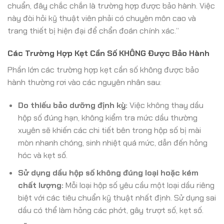
chuẩn, đây chắc chắn là trường hợp được bảo hành. Việc
này đòi hỏi kỹ thuật viên phải có chuyên môn cao và
trang thiết bị hiện đại để chẩn đoán chính xác.”
Các Trường Hợp Kẹt Cần Số KHÔNG Được Bảo Hành
Phần lớn các trường hợp kẹt cần số không được bảo
hành thường rơi vào các nguyên nhân sau:
Do thiếu bảo dưỡng định kỳ:
Việc không thay dầu
hộp số đúng hạn, không kiểm tra mức dầu thường
xuyên sẽ khiến các chi tiết bên trong hộp số bị mài
mòn nhanh chóng, sinh nhiệt quá mức, dẫn đến hỏng
hóc và kẹt số.
Sử dụng dầu hộp số không đúng loại hoặc kém
chất lượng:
Mỗi loại hộp số yêu cầu một loại dầu riêng
biệt với các tiêu chuẩn kỹ thuật nhất định. Sử dụng sai
dầu có thể làm hỏng các phớt, gây trượt số, kẹt số.