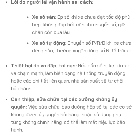
Lỗi do người lái vận hành sai cách:
Xe số sàn:
Ép số khi xe chưa đạt tốc độ phù
hợp, không đạp hết côn khi chuyển số, giữ
chân côn quá lâu.
Xe số tự động:
Chuyển số P/R/D khi xe chưa
dừng hẳn, thường xuyên dùng số N để trôi xe.
Thiệt hại do va đập, tai nạn:
Nếu cần số bị kẹt do xe
va chạm mạnh, làm biến dạng hệ thống truyền động
hoặc các chi tiết liên quan, nhà sản xuất sẽ từ chối
bảo hành.
Can thiệp, sửa chữa tại các xưởng không ủy
quyền:
Việc sửa chữa, bảo dưỡng hộp số tại các cơ sở
không được ủy quyền bởi hãng, hoặc sử dụng phụ
tùng không chính hãng, có thể làm mất hiệu lực bảo
hành.