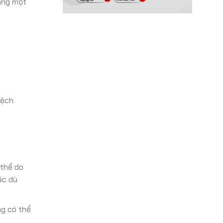
ang một
lệch.
 thể do
ặc dù
g có thể