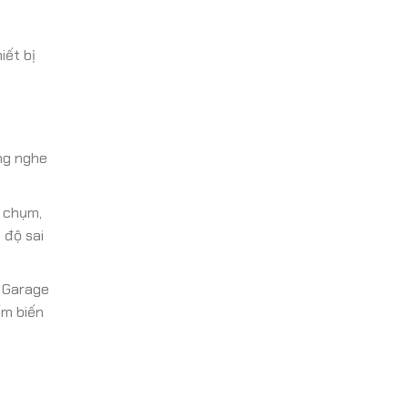
iết bị
ng nghe
ộ chụm,
 độ sai
, Garage
ểm biến