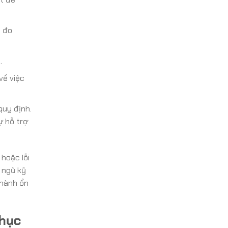
ị đo
.
về việc
quy định.
ự hỗ trợ
hoặc lỗi
 ngũ kỹ
 hành ổn
Phục