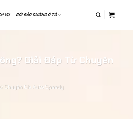
CH VỤ
GÓI BẢO DƯỠNG Ô TÔ
ông? Giải Đáp Từ Chuyên
Từ Chuyên Gia Auto Speedy