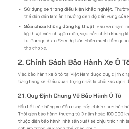
Sử dụng xe trong điều kiện khắc nghiệt:
Thường 
thể dần dần làm ảnh hưởng đến độ bền vững của k
Sửa chữa không đúng kỹ thuật:
Sau va chạm, nế
kỹ thuật viên chuyên môn, việc nắn chỉnh khung khô
tại Garage Auto Speedy luôn nhấn mạnh tầm quan 
thọ cho xe.
2. Chính Sách Bảo Hành Xe Ô Tô
Việc bảo hành xe ô tô tại Việt Nam được quy định c
từng hãng xe. Điều quan trọng nhất là phải xác định
2.1. Quy Định Chung Về Bảo Hành Ô Tô
Hầu hết các hãng xe đều cung cấp chính sách bảo hà
Thời gian bảo hành thường từ 3 năm hoặc 100.000 km,
thuộc diện bảo hành, nhà sản xuất sẽ chịu trách nhiệm
nghiêm trọng và không thể khắc phục.