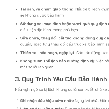
Tai nạn, va chạm giao thông:
Nếu xe bị lệch khun
sẽ không được bảo hành.
Sử dụng sai mục đích hoặc vượt quá quy định 
điều kiện địa hình không phù hợp.
Sửa chữa, thay đổi, cải tạo không đúng quy cá
quyền, hoặc tự ý thay đổi cấu trúc xe, bảo hành sẽ 
Thiên tai, hỏa hoạn, ngập lụt:
Các tác động từ m
Không tuân thủ lịch bảo dưỡng định kỳ:
Việc bỏ
một số lỗi liên quan.
3. Quy Trình Yêu Cầu Bảo Hành
Nếu nghi ngờ xe bị lệch khung do lỗi sản xuất, chủ xe
Ghi nhận dấu hiệu sớm nhất:
Ngay khi phát hiện 
Liên hệ đại lý ủy quyền:
Đưa xe đến đại lý hoặc t