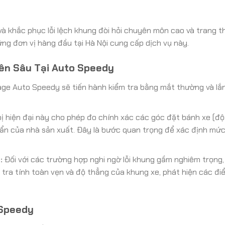
và khắc phục lỗi lệch khung đòi hỏi chuyên môn cao và trang th
ng đơn vị hàng đầu tại Hà Nội cung cấp dịch vụ này.
ên Sâu Tại Auto Speedy
age Auto Speedy sẽ tiến hành kiểm tra bằng mắt thường và lắ
bị hiện đại này cho phép đo chính xác các góc đặt bánh xe (đ
uẩn của nhà sản xuất. Đây là bước quan trọng để xác định mức
:
Đối với các trường hợp nghi ngờ lỗi khung gầm nghiêm trọng
 tra tính toàn vẹn và độ thẳng của khung xe, phát hiện các đi
 Speedy