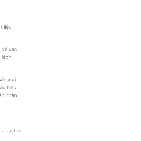
t liệu
g để xác
 lệch
sản xuất
dấu hiệu
yên nhân
 loại trừ