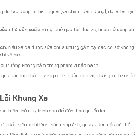
g do tác động từ bên ngoài (va chạm, đâm đụng), dù là tai nạn 
của nhà sản xuất:
Ví dụ: chở quá tải, đua xe, hoặc sử dụng xe
ch:
Nếu xe đã được sửa chữa khung gầm tại các cơ sở không
bị vô hiệu.
ôi trường không nằm trong phạm vi bảo hành.
 qua các mốc bảo dưỡng có thể dẫn đến việc hãng xe từ chối
 Lỗi Khung Xe
 cần tuân thủ quy trình sau để đảm bảo quyền lợi:
các dấu hiệu xe bị lệch, hãy chụp ảnh, quay video nếu có thể.
rung tâm dịch vụ chính hãng nơi bạn mua xe càng sớm càng tố