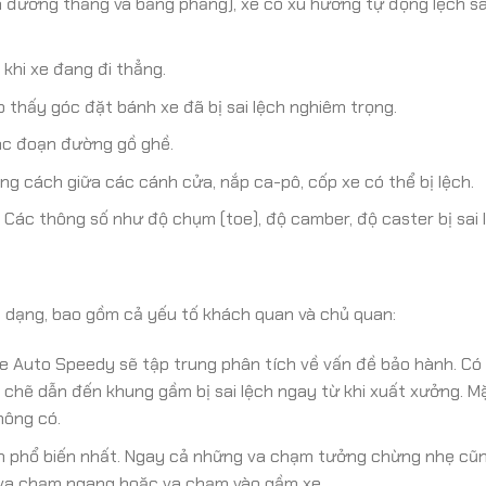
n đường thẳng và bằng phẳng), xe có xu hướng tự động lệch s
khi xe đang đi thẳng.
o thấy góc đặt bánh xe đã bị sai lệch nghiêm trọng.
các đoạn đường gồ ghề.
g cách giữa các cánh cửa, nắp ca-pô, cốp xe có thể bị lệch.
Các thông số như độ chụm (toe), độ camber, độ caster bị sai 
a dạng, bao gồm cả yếu tố khách quan và chủ quan:
 Auto Speedy sẽ tập trung phân tích về vấn đề bảo hành. Có
t chẽ dẫn đến khung gầm bị sai lệch ngay từ khi xuất xưởng. M
hông có.
 phổ biến nhất. Ngay cả những va chạm tưởng chừng nhẹ cũn
à va chạm ngang hoặc va chạm vào gầm xe.