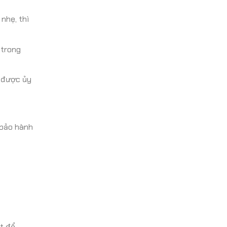
nhẹ, thì
 trong
 được ủy
 bảo hành
t để