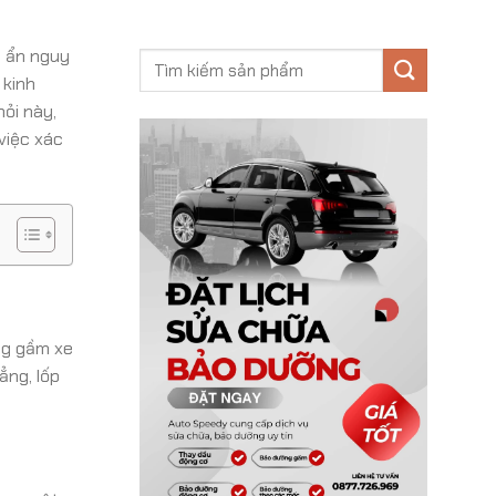
m ẩn nguy
 kinh
ỏi này,
việc xác
ung gầm xe
ẳng, lốp