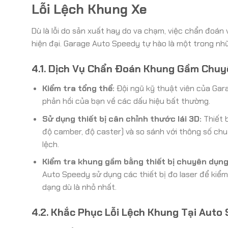
Lỗi Lệch Khung Xe
Dù là lỗi do sản xuất hay do va chạm, việc chẩn đoán 
hiện đại. Garage Auto Speedy tự hào là một trong nhữ
4.1. Dịch Vụ Chẩn Đoán Khung Gầm Chuy
Kiểm tra tổng thể:
Đội ngũ kỹ thuật viên của Gar
phản hồi của bạn về các dấu hiệu bất thường.
Sử dụng thiết bị cân chỉnh thước lái 3D:
Thiết 
độ camber, độ caster) và so sánh với thông số ch
lệch.
Kiểm tra khung gầm bằng thiết bị chuyên dụng
Auto Speedy sử dụng các thiết bị đo laser để kiểm
dạng dù là nhỏ nhất.
4.2. Khắc Phục Lỗi Lệch Khung Tại Auto