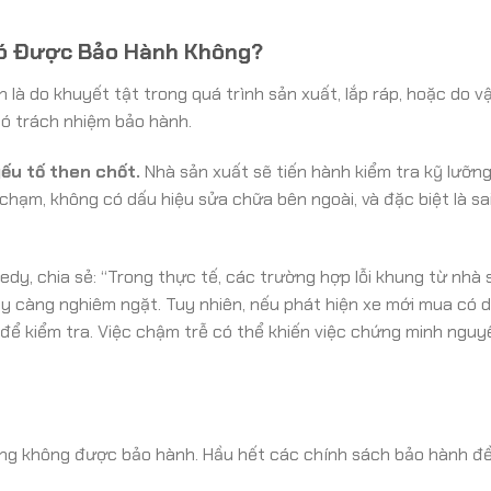
 Có Được Bảo Hành Không?
 là do khuyết tật trong quá trình sản xuất, lắp ráp, hoặc do vậ
có trách nhiệm bảo hành.
yếu tố then chốt.
Nhà sản xuất sẽ tiến hành kiểm tra kỹ lưỡn
hạm, không có dấu hiệu sửa chữa bên ngoài, và đặc biệt là sai
dy, chia sẻ: “Trong thực tế, các trường hợp lỗi khung từ nhà 
gày càng nghiêm ngặt. Tuy nhiên, nếu phát hiện xe mới mua có 
 để kiểm tra. Việc chậm trễ có thể khiến việc chứng minh ngu
ung không được bảo hành. Hầu hết các chính sách bảo hành đều