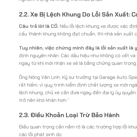
2.2. Xe Bị Lệch Khung Do Lỗi Sản Xuất:
Câu trả lời là CÓ.
Nếu lỗi lệch khung xe được xác định
cấu thành khung không đạt chuẩn, thì nhà sản xuất 
Tuy nhiên, việc chứng minh đây là lỗi sản xuất là 
định nguyên nhân. Các dấu hiệu như không có vết va c
ngay từ khi mới nhận xe sẽ là bằng chứng quan trọng.
Ông Nông Văn Linh, Kỹ sư trưởng tại Garage Auto Spee
rất hiếm, vì quy trình kiểm định chất lượng xe mới n
lệch khung, chủ xe cần đưa ngay đến đại lý ủy quyền
trở nên khó khăn hơn.”
2.3. Điều Khoản Loại Trừ Bảo Hành
Điều quan trọng cần nắm rõ là các trường hợp lỗi kh
các lỗi phát sinh do: