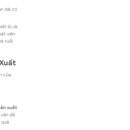
n dài có
iết bị và
uật viên
à tuổi
 Xuất
nh của
.
sản xuất
.
 vấn đề
i quá