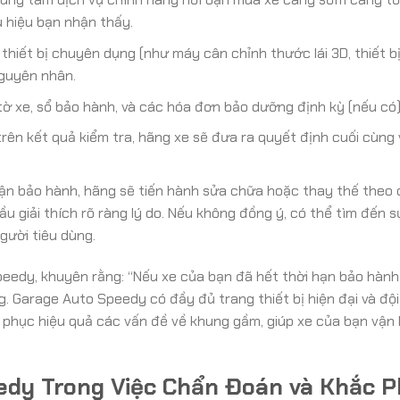
u hiệu bạn nhận thấy.
 thiết bị chuyên dụng (như máy cân chỉnh thước lái 3D, thiết b
nguyên nhân.
ờ xe, sổ bảo hành, và các hóa đơn bảo dưỡng định kỳ (nếu có)
rên kết quả kiểm tra, hãng xe sẽ đưa ra quyết định cuối cùng 
n bảo hành, hãng sẽ tiến hành sửa chữa hoặc thay thế theo 
 giải thích rõ ràng lý do. Nếu không đồng ý, có thể tìm đến s
gười tiêu dùng.
peedy, khuyên rằng: “Nếu xe của bạn đã hết thời hạn bảo hành 
. Garage Auto Speedy có đầy đủ trang thiết bị hiện đại và đội
 phục hiệu quả các vấn đề về khung gầm, giúp xe của bạn vận
eedy Trong Việc Chẩn Đoán và Khắc 