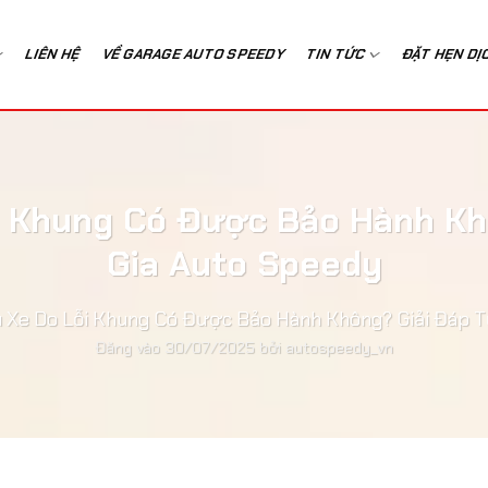
LIÊN HỆ
VỀ GARAGE AUTO SPEEDY
TIN TỨC
ĐẶT HẸN DỊ
ỗi Khung Có Được Bảo Hành Kh
Gia Auto Speedy
u Xe Do Lỗi Khung Có Được Bảo Hành Không? Giải Đáp 
Đăng vào
30/07/2025
bởi
autospeedy_vn