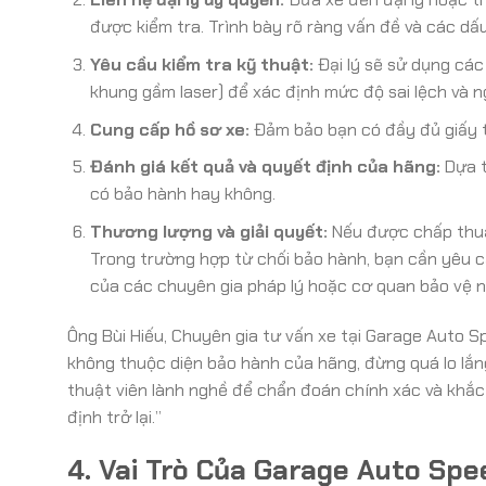
được kiểm tra. Trình bày rõ ràng vấn đề và các dấ
Yêu cầu kiểm tra kỹ thuật:
Đại lý sẽ sử dụng các
khung gầm laser) để xác định mức độ sai lệch và 
Cung cấp hồ sơ xe:
Đảm bảo bạn có đầy đủ giấy t
Đánh giá kết quả và quyết định của hãng:
Dựa t
có bảo hành hay không.
Thương lượng và giải quyết:
Nếu được chấp thuậ
Trong trường hợp từ chối bảo hành, bạn cần yêu cầu
của các chuyên gia pháp lý hoặc cơ quan bảo vệ n
Ông Bùi Hiếu, Chuyên gia tư vấn xe tại Garage Auto S
không thuộc diện bảo hành của hãng, đừng quá lo lắng
thuật viên lành nghề để chẩn đoán chính xác và khắc
định trở lại.”
4. Vai Trò Của Garage Auto Sp