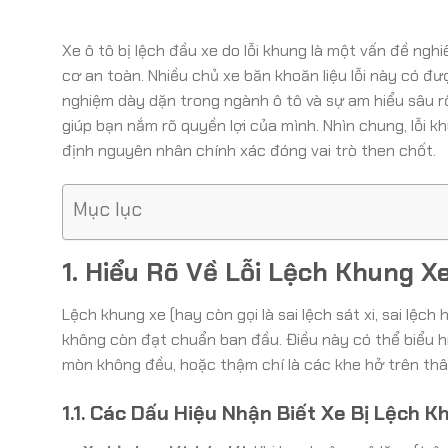
Xe ô tô bị lệch đầu xe do lỗi khung là một vấn đề ng
cơ an toàn. Nhiều chủ xe băn khoăn liệu lỗi này có đ
nghiệm dày dặn trong ngành ô tô và sự am hiểu sâu rộ
giúp bạn nắm rõ quyền lợi của mình. Nhìn chung, lỗi
định nguyên nhân chính xác đóng vai trò then chốt.
Mục lục
1. Hiểu Rõ Về Lỗi Lệch Khung X
Lệch khung xe (hay còn gọi là sai lệch sát xi, sai lệc
không còn đạt chuẩn ban đầu. Điều này có thể biểu hiệ
mòn không đều, hoặc thậm chí là các khe hở trên thâ
1.1. Các Dấu Hiệu Nhận Biết Xe Bị Lệch K