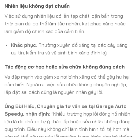
Nhiên liệu không đạt chuẩn
Việc sử dụng nhiên liệu có lẫn tạp chất, cặn bẩn trong
thời gian dài có thể làm tắc nghẽn, kẹt phao xăng hoặc
làm giảm độ chính xác của cảm biến.
Khắc phục:
Thường xuyên đổ xăng tại các cây xăng
uy tín, kiểm tra và vệ sinh bình xăng định kỳ.
Tác động cơ học hoặc sửa chữa không đúng cách
Va đập mạnh vào gầm xe nơi bình xăng có thể gây hư hại
cảm biến. Ngoài ra, việc sửa chữa không chuyên nghiệp,
lắp đặt sai cách cũng là nguyên nhân gây lỗi.
Ông Bùi Hiếu, Chuyên gia tư vấn xe tại Garage Auto
Speedy, nhận định:
“Nhiều trường hợp lỗi đồng hồ nhiên
liệu là do chủ xe tự ý tháo lắp hoặc sửa chữa không đúng
quy trình. Điều này không chỉ làm tình hình tồi tệ hơn mà
còn có thể gây ra các lỗi nghiêm trọng khác cho hệ thống