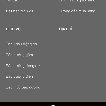
Tin tức
Chính sách giao hàng
Đặt hẹn dịch vụ
Hướng dẫn mua hàng
DỊCH VỤ
ĐỊA CHỈ
Thay dầu động cơ
Bảo dưỡng gầm
Bảo dưỡng động cơ
Bảo dưỡng điện
Các mốc bảo dưỡng