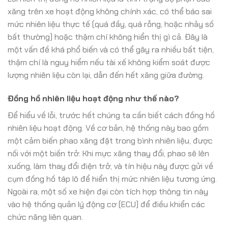
xăng trên xe hoạt động không chính xác, có thể báo sai
mức nhiên liệu thực tế (quá đầy, quá rỗng, hoặc nhảy số
bất thường) hoặc thậm chí không hiển thị gì cả. Đây là
một vấn đề khá phổ biến và có thể gây ra nhiều bất tiện,
thậm chí là nguy hiểm nếu tài xế không kiểm soát được
lượng nhiên liệu còn lại, dẫn đến hết xăng giữa đường.
Đồng hồ nhiên liệu hoạt động như thế nào?
Để hiểu về lỗi, trước hết chúng ta cần biết cách đồng hồ
nhiên liệu hoạt động. Về cơ bản, hệ thống này bao gồm
một cảm biến phao xăng đặt trong bình nhiên liệu, được
nối với một biến trở. Khi mực xăng thay đổi, phao sẽ lên
xuống, làm thay đổi điện trở, và tín hiệu này được gửi về
cụm đồng hồ táp lô để hiển thị mức nhiên liệu tương ứng.
Ngoài ra, một số xe hiện đại còn tích hợp thông tin này
vào hệ thống quản lý động cơ (ECU) để điều khiển các
chức năng liên quan.