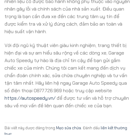
nhiên liệu có được bảo hành không phụ thuộc vào nguyên
nhân gây lỗi và chính sách của nhà sản xuất. Điều quan
trọng là bạn cần đưa xe đến các trung tâm uy tín để
được kiểm tra và xử lý đúng cách, đảm bảo an toàn và
hiệu suất vận hành.
Với đội ngũ kỹ thuật viên giàu kinh nghiệm, trang thiết bị
hiện đại và sự am hiểu sâu rộng về các dòng xe, Garage
Auto Speedy tự hào là địa chỉ tin cậy để bạn gửi gắm
chiếc xe của mình. Chúng tôi cam kết mang đến dịch vụ
chẩn đoán chính xác, sửa chữa chuyên nghiệp và tư vấn
tận tâm nhất. Hãy liên hệ ngay Garage Auto Speedy qua
số điện thoại 0877.726.969 hoặc truy cập website
https://autospeedy.vn/
để được tư vấn và hỗ trợ chuyên
sâu về mọi vấn đề liên quan đến chiếc xe của bạn.
Bài viết này được đăng trong
Mẹo sửa chữa
. Đánh dấu
liên kết thường
trực
.