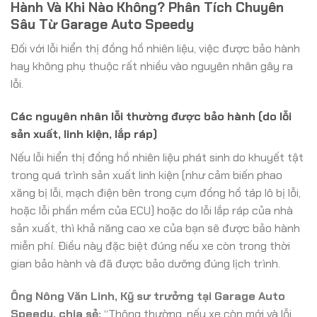
Hành Và Khi Nào Không? Phân Tích Chuyên
Sâu Từ Garage Auto Speedy
Đối với lỗi hiển thị đồng hồ nhiên liệu, việc được bảo hành
hay không phụ thuộc rất nhiều vào nguyên nhân gây ra
lỗi.
Các nguyên nhân lỗi thường được bảo hành (do lỗi
sản xuất, linh kiện, lắp ráp)
Nếu lỗi hiển thị đồng hồ nhiên liệu phát sinh do khuyết tật
trong quá trình sản xuất linh kiện (như cảm biến phao
xăng bị lỗi, mạch điện bên trong cụm đồng hồ táp lô bị lỗi,
hoặc lỗi phần mềm của ECU) hoặc do lỗi lắp ráp của nhà
sản xuất, thì khả năng cao xe của bạn sẽ được bảo hành
miễn phí. Điều này đặc biệt đúng nếu xe còn trong thời
gian bảo hành và đã được bảo dưỡng đúng lịch trình.
Ông Nông Văn Linh, Kỹ sư trưởng tại Garage Auto
Speedy, chia sẻ:
“Thông thường, nếu xe còn mới và lỗi