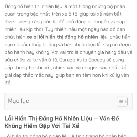
Đồng hồ hiển thị nhiên liệu là một trong những bộ phận
quan trọng bậc nhất trên xe ô tô, giúp tài xế nắm bắt
được lượng xăng còn lại để chủ động di chuyển và nạp
nhiên liệu kịp thời. Tuy nhiên, nếu một ngày nào đó bạn
phát hiện
xe bị lỗi hiển thị đồng hồ nhiên liệu
, chắc hẳn
bạn sẽ cảm thấy lo lắng và băn khoăn liệu lỗi này có được
bảo hành hay không. Với vai trò là chuyên gia hàng đầu về
sửa chữa và tư vấn ô tô, Garage Auto Speedy sẽ cung
cấp thông tin chi tiết, chính xác và chuyên sâu nhất để
giải đáp thắc mắc này, giúp bạn an tâm hơn khi xử lý vấn
đề.
Mục lục
Lỗi Hiển Thị Đồng Hồ Nhiên Liệu – Vấn Đề
Không Hiếm Gặp Với Tài Xế
Lỗi hiển thị đồng hồ nhiên liệu là tình trạng bộ phận báo