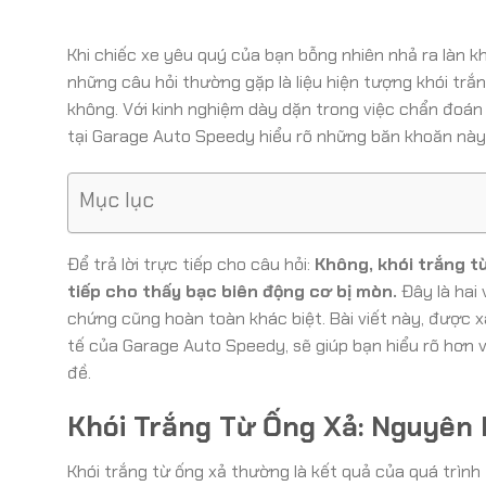
Khi chiếc xe yêu quý của bạn bỗng nhiên nhả ra làn kh
những câu hỏi thường gặp là liệu hiện tượng khói trắ
không. Với kinh nghiệm dày dặn trong việc chẩn đoán
tại Garage Auto Speedy hiểu rõ những băn khoăn này
Mục lục
Để trả lời trực tiếp cho câu hỏi:
Không, khói trắng t
tiếp cho thấy bạc biên động cơ bị mòn.
Đây là hai 
chứng cũng hoàn toàn khác biệt. Bài viết này, được 
tế của Garage Auto Speedy, sẽ giúp bạn hiểu rõ hơn v
đề.
Khói Trắng Từ Ống Xả: Nguyên
Khói trắng từ ống xả thường là kết quả của quá trình