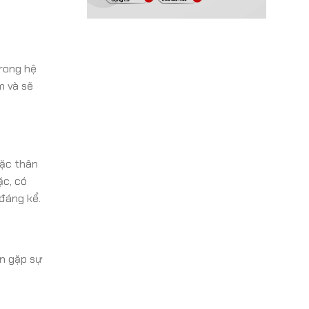
trong hệ
m và sẽ
oặc thân
ặc, có
đáng kể.
ển gặp sự