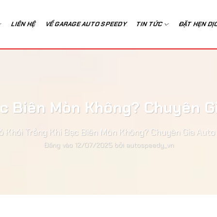
LIÊN HỆ
VỀ GARAGE AUTO SPEEDY
TIN TỨC
ĐẶT HẸN DỊ
ạc Biên Mòn Không? Chuyên G
ó Khói Trắng Khi Bạc Biên Mòn Không? Chuyên Gia Auto
Đăng vào
12/07/2025
bởi
autospeedy_vn