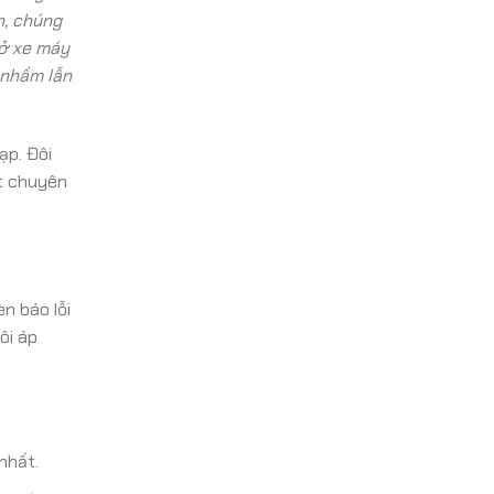
n, chúng
 ở xe máy
 nhầm lẫn
ạp. Đôi
ết chuyên
n báo lỗi
ôi áp
nhất.