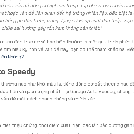
ại về các vấn đề động cơ nghiêm trọng. Tuy nhiên, qua chẩn đoá
mát hoặc vấn đề liên quan đến hệ thống nhiên liệu, đặc biệt là
 là tiếng gõ đặc trưng trong động cơ và áp suất dầu thấp. Việc
 chữa sai hướng, gây tốn kém không cần thiết.”
n quan đến trục cơ và bạc biên thường là một quy trình phức t
. Để tìm hiểu kỹ hơn về vấn đề này, bạn có thể tham khảo bài vi
biên không?
to Speedy
t thường nào như khói màu lạ, tiếng động cơ bất thường hay đè
đầu tiên và quan trọng nhất. Tại Garage Auto Speedy, chúng t
 vấn đề một cách nhanh chóng và chính xác.
i tiết triệu chứng, thời điểm xuất hiện, các lần bảo dưỡng gần 