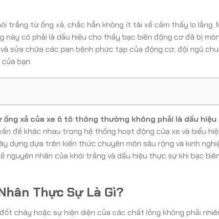
ói trắng từ ống xả, chắc hẳn không ít tài xế cảm thấy lo lắng.
ng này có phải là dấu hiệu cho thấy bạc biên động cơ đã bị mò
 và sửa chữa các pan bệnh phức tạp của động cơ, đội ngũ chu
 của bạn.
ừ ống xả của xe ô tô thông thường không phải là dấu hiệu
vấn đề khác nhau trong hệ thống hoạt động của xe và biểu hiệ
xây dựng dựa trên kiến thức chuyên môn sâu rộng và kinh ngh
ề nguyên nhân của khói trắng và dấu hiệu thực sự khi bạc biê
 Nhân Thực Sự Là Gì?
 đốt cháy hoặc sự hiện diện của các chất lỏng không phải nhiên