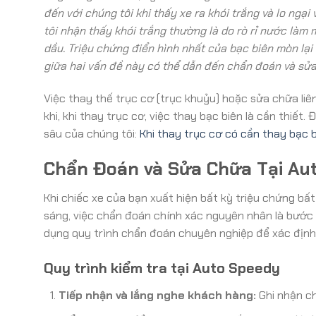
đến với chúng tôi khi thấy xe ra khói trắng và lo ng
tôi nhận thấy khói trắng thường là do rò rỉ nước làm 
dầu. Triệu chứng điển hình nhất của bạc biên mòn lại
giữa hai vấn đề này có thể dẫn đến chẩn đoán và sửa
Việc thay thế trục cơ (trục khuỷu) hoặc sửa chữa liê
khi, khi thay trục cơ, việc thay bạc biên là cần thiết
sâu của chúng tôi:
Khi thay trục cơ có cần thay bạc 
Chẩn Đoán và Sửa Chữa Tại Au
Khi chiếc xe của bạn xuất hiện bất kỳ triệu chứng bấ
sáng, việc chẩn đoán chính xác nguyên nhân là bước 
dụng quy trình chẩn đoán chuyên nghiệp để xác định
Quy trình kiểm tra tại Auto Speedy
Tiếp nhận và lắng nghe khách hàng:
Ghi nhận ch