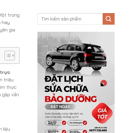
 Một trong
n hay
yên gia
 trực
n triệu
iệm thực
n gặp vấn
 liệu