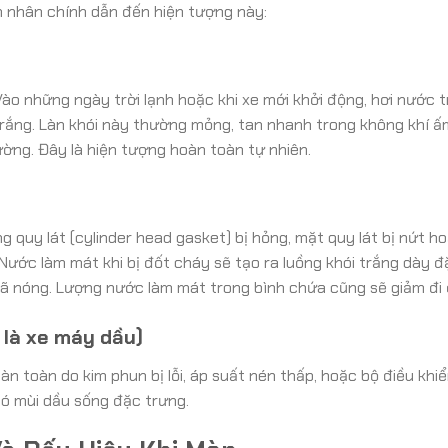
n nhân chính dẫn đến hiện tượng này:
Vào những ngày trời lạnh hoặc khi xe mới khởi động, hơi nước 
trắng. Làn khói này thường mỏng, tan nhanh trong không khí ấ
ờng. Đây là hiện tượng hoàn toàn tự nhiên.
g quy lát (cylinder head gasket) bị hỏng, mặt quy lát bị nứt h
Nước làm mát khi bị đốt cháy sẽ tạo ra luồng khói trắng dày đ
đã nóng. Lượng nước làm mát trong bình chứa cũng sẽ giảm đi 
t là xe máy dầu)
n toàn do kim phun bị lỗi, áp suất nén thấp, hoặc bộ điều khi
có mùi dầu sống đặc trưng.