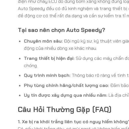
điện như cháy ECU do dùng bơm xăng không đúng lo
Auto Speedy đều có đủ kinh nghiệm và trang thiết bị 
đề động cơ có thể rất đa dạng và cần sự kiểm tra tỉ 
Tại sao nên chọn Auto Speedy?
Chuyên môn sâu:
Đội ngũ kỹ sư, kỹ thuật viên gi
động của nhiều dòng xe khác nhau.
Trang thiết bị hiện đại:
Sử dụng các máy chẩn đoá
chóng.
Quy trình minh bạch:
Thông báo rõ ràng về tình tr
Phụ tùng chính hãng/chất lượng cao:
Đảm bảo 
Uy tín được xây dựng qua nhiều năm:
Là địa chỉ
Câu Hỏi Thường Gặp (FAQ)
1. Xe bị ra khói trắng liên tục có nguy hiểm không
Có, nếu khói trắng dày, có mùi ngọt và không biến mất