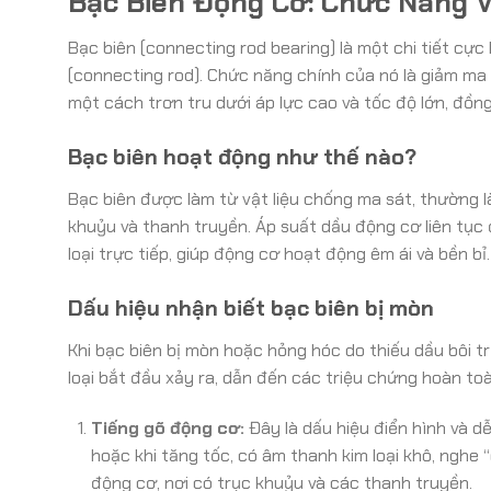
Bạc Biên Động Cơ: Chức Năng V
Bạc biên (connecting rod bearing) là một chi tiết cự
(connecting rod). Chức năng chính của nó là giảm ma 
một cách trơn tru dưới áp lực cao và tốc độ lớn, đồn
Bạc biên hoạt động như thế nào?
Bạc biên được làm từ vật liệu chống ma sát, thường l
khuỷu và thanh truyền. Áp suất dầu động cơ liên tục
loại trực tiếp, giúp động cơ hoạt động êm ái và bền bỉ.
Dấu hiệu nhận biết bạc biên bị mòn
Khi bạc biên bị mòn hoặc hỏng hóc do thiếu dầu bôi tr
loại bắt đầu xảy ra, dẫn đến các triệu chứng hoàn toà
Tiếng gõ động cơ:
Đây là dấu hiệu điển hình và d
hoặc khi tăng tốc, có âm thanh kim loại khô, nghe 
động cơ, nơi có trục khuỷu và các thanh truyền.