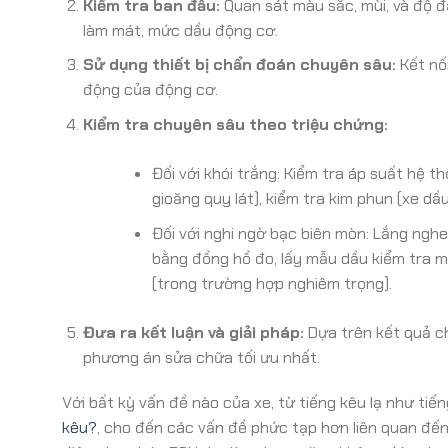
Kiểm tra ban đầu:
Quan sát màu sắc, mùi, và độ đ
làm mát, mức dầu động cơ.
Sử dụng thiết bị chẩn đoán chuyên sâu:
Kết nối
động của động cơ.
Kiểm tra chuyên sâu theo triệu chứng:
Đối với khói trắng: Kiểm tra áp suất hệ t
gioăng quy lát), kiểm tra kim phun (xe dầ
Đối với nghi ngờ bạc biên mòn: Lắng nghe
bằng đồng hồ đo, lấy mẫu dầu kiểm tra mạ
(trong trường hợp nghiêm trọng).
Đưa ra kết luận và giải pháp:
Dựa trên kết quả c
phương án sửa chữa tối ưu nhất.
Với bất kỳ vấn đề nào của xe, từ tiếng kêu lạ như ti
kêu?
, cho đến các vấn đề phức tạp hơn liên quan đến