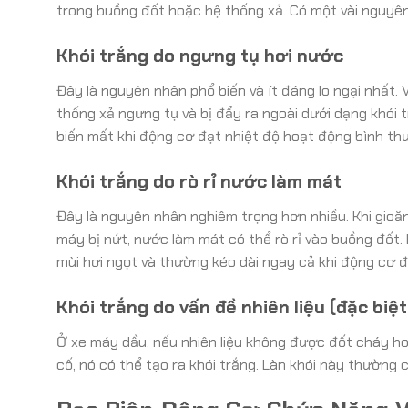
trong buồng đốt hoặc hệ thống xả. Có một vài nguyê
Khói trắng do ngưng tụ hơi nước
Đây là nguyên nhân phổ biến và ít đáng lo ngại nhất. 
thống xả ngưng tụ và bị đẩy ra ngoài dưới dạng khói 
biến mất khi động cơ đạt nhiệt độ hoạt động bình thư
Khói trắng do rò rỉ nước làm mát
Đây là nguyên nhân nghiêm trọng hơn nhiều. Khi gioăn
máy bị nứt, nước làm mát có thể rò rỉ vào buồng đốt. 
mùi hơi ngọt và thường kéo dài ngay cả khi động cơ 
Khói trắng do vấn đề nhiên liệu (đặc biệ
Ở xe máy dầu, nếu nhiên liệu không được đốt cháy hoà
cố, nó có thể tạo ra khói trắng. Làn khói này thường 