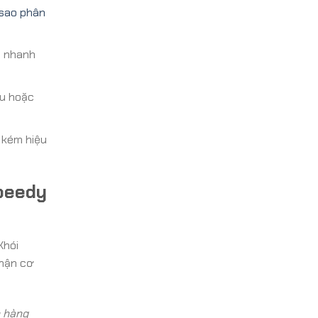
 sao phân
a nhanh
ầu hoặc
 kém hiệu
peedy
Khói
phận cơ
h hàng