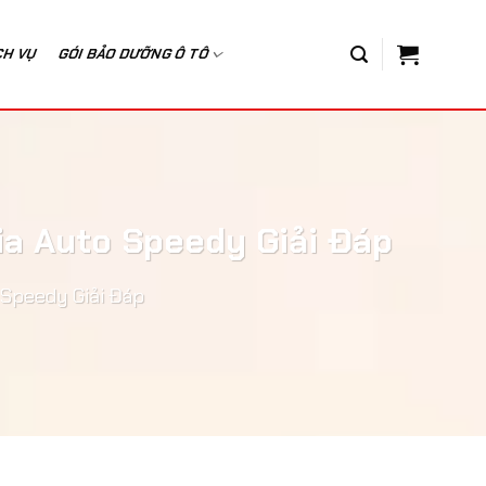
CH VỤ
GÓI BẢO DƯỠNG Ô TÔ
ia Auto Speedy Giải Đáp
 Speedy Giải Đáp