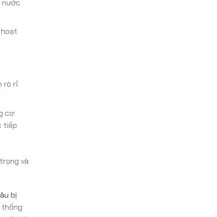
c nước
 hoạt
 rò rỉ
g cơ
 tiếp
trọng và
âu bị
ệ thống