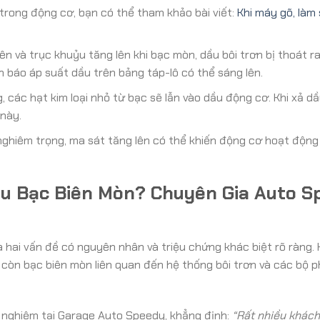
 trong động cơ, bạn có thể tham khảo bài viết:
Khi máy gõ, làm
ên và trục khuỷu tăng lên khi bạc mòn, dầu bôi trơn bị thoát r
 báo áp suất dầu trên bảng táp-lô có thể sáng lên.
 các hạt kim loại nhỏ từ bạc sẽ lẫn vào dầu động cơ. Khi xả d
 này.
hiêm trọng, ma sát tăng lên có thể khiến động cơ hoạt động
ệu Bạc Biên Mòn? Chuyên Gia Auto S
à hai vấn đề có nguyên nhân và triệu chứng khác biệt rõ ràng. 
 còn bạc biên mòn liên quan đến hệ thống bôi trơn và các bộ 
 nghiệm tại Garage Auto Speedy, khẳng định:
“Rất nhiều khác