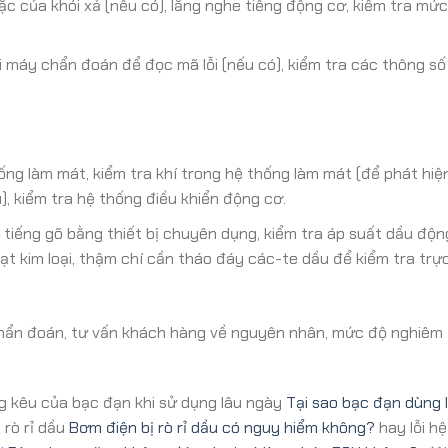
ặc của khói xả (nếu có), lắng nghe tiếng động cơ, kiểm tra mứ
 máy chẩn đoán để đọc mã lỗi (nếu có), kiểm tra các thông số
hống làm mát, kiểm tra khí trong hệ thống làm mát (để phát hiện
u), kiểm tra hệ thống điều khiển động cơ.
 tiếng gõ bằng thiết bị chuyên dụng, kiểm tra áp suất dầu độn
t kim loại, thậm chí cần tháo đáy các-te dầu để kiểm tra trực
hẩn đoán, tư vấn khách hàng về nguyên nhân, mức độ nghiêm 
ếng kêu của bạc đạn khi sử dụng lâu ngày
Tại sao bạc đạn dùng l
 rò rỉ dầu
Bơm điện bị rò rỉ dầu có nguy hiểm không?
hay lỗi h