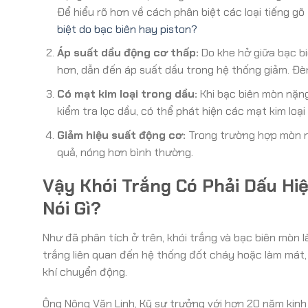
Để hiểu rõ hơn về cách phân biệt các loại tiếng gõ
biệt do bạc biên hay piston?
Áp suất dầu động cơ thấp:
Do khe hở giữa bạc bi
hơn, dẫn đến áp suất dầu trong hệ thống giảm. Đèn
Có mạt kim loại trong dầu:
Khi bạc biên mòn nặng,
kiểm tra lọc dầu, có thể phát hiện các mạt kim loại
Giảm hiệu suất động cơ:
Trong trường hợp mòn ng
quả, nóng hơn bình thường.
Vậy Khói Trắng Có Phải Dấu Hi
Nói Gì?
Như đã phân tích ở trên, khói trắng và bạc biên mòn l
trắng liên quan đến hệ thống đốt cháy hoặc làm mát,
khí chuyển động.
Ông Nông Văn Linh, Kỹ sư trưởng với hơn 20 năm kinh