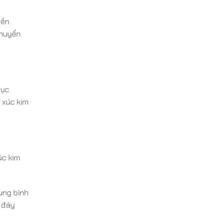
yền
chuyển
rục
 xúc kim
úc kim
ung bình
i đáy