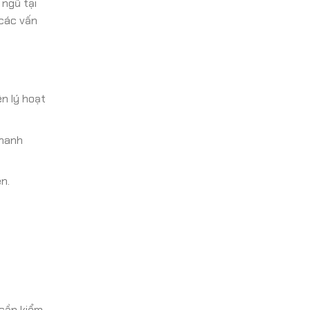
i ngũ tại
 các vấn
ên lý hoạt
nhanh
n.
 cần kiểm