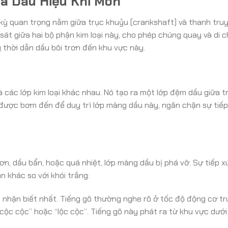
à Dấu Hiệu Khi Mòn
c kỳ quan trọng nằm giữa trục khuỷu (crankshaft) và thanh tru
sát giữa hai bộ phận kim loại này, cho phép chúng quay và di 
g thời dẫn dầu bôi trơn đến khu vực này.
à các lớp kim loại khác nhau. Nó tạo ra một lớp đệm dầu giữa t
 được bơm đến để duy trì lớp màng dầu này, ngăn chặn sự tiếp
ơn, dầu bẩn, hoặc quá nhiệt, lớp màng dầu bị phá vỡ. Sự tiếp x
n khác so với khói trắng:
ễ nhận biết nhất. Tiếng gõ thường nghe rõ ở tốc độ động cơ tr
“cộc cộc” hoặc “lộc cộc”. Tiếng gõ này phát ra từ khu vực dướ