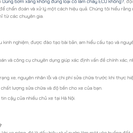
ại
Dùng bơm xăng không đúng loại có làm cháy ECU không?
, độ
để chẩn đoán và xử lý một cách hiệu quả. Chúng tôi hiểu rằng
mỉ từ các chuyên gia.
àu kinh nghiệm, được đào tạo bài bản, am hiểu cấu tạo và nguy
n và công cụ chuyên dụng giúp xác định vấn đề chính xác, 
ạng xe, nguyên nhân lỗi và chi phí sửa chữa trước khi thực hiệ
chất lượng sửa chữa và độ bền cho xe của bạn.
 tin cậy của nhiều chủ xe tại Hà Nội.
?
 khi xe nóng, đó là dấu hiệu rò rỉ nước làm mát vào buồng đốt,