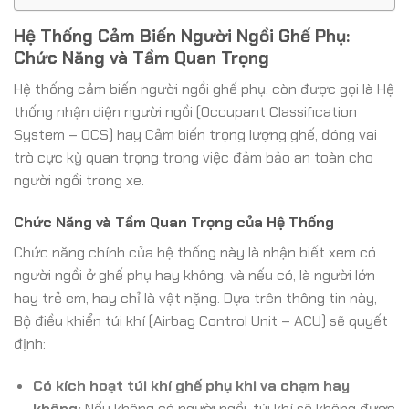
Hệ Thống Cảm Biến Người Ngồi Ghế Phụ:
Chức Năng và Tầm Quan Trọng
Hệ thống cảm biến người ngồi ghế phụ, còn được gọi là Hệ
thống nhận diện người ngồi (Occupant Classification
System – OCS) hay Cảm biến trọng lượng ghế, đóng vai
trò cực kỳ quan trọng trong việc đảm bảo an toàn cho
người ngồi trong xe.
Chức Năng và Tầm Quan Trọng của Hệ Thống
Chức năng chính của hệ thống này là nhận biết xem có
người ngồi ở ghế phụ hay không, và nếu có, là người lớn
hay trẻ em, hay chỉ là vật nặng. Dựa trên thông tin này,
Bộ điều khiển túi khí (Airbag Control Unit – ACU) sẽ quyết
định:
Có kích hoạt túi khí ghế phụ khi va chạm hay
không:
Nếu không có người ngồi, túi khí sẽ không được