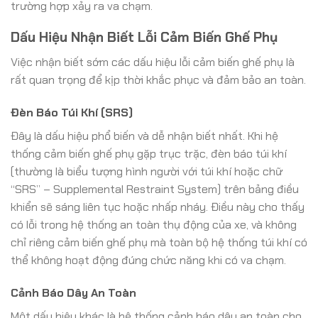
trường hợp xảy ra va chạm.
Dấu Hiệu Nhận Biết Lỗi Cảm Biến Ghế Phụ
Việc nhận biết sớm các dấu hiệu lỗi cảm biến ghế phụ là
rất quan trọng để kịp thời khắc phục và đảm bảo an toàn.
Đèn Báo Túi Khí (SRS)
Đây là dấu hiệu phổ biến và dễ nhận biết nhất. Khi hệ
thống cảm biến ghế phụ gặp trục trặc, đèn báo túi khí
(thường là biểu tượng hình người với túi khí hoặc chữ
“SRS” – Supplemental Restraint System) trên bảng điều
khiển sẽ sáng liên tục hoặc nhấp nháy. Điều này cho thấy
có lỗi trong hệ thống an toàn thụ động của xe, và không
chỉ riêng cảm biến ghế phụ mà toàn bộ hệ thống túi khí có
thể không hoạt động đúng chức năng khi có va chạm.
Cảnh Báo Dây An Toàn
Một dấu hiệu khác là hệ thống cảnh báo dây an toàn cho