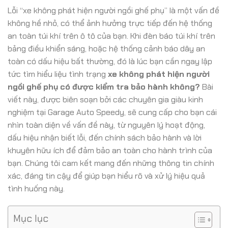
Lỗi “xe không phát hiện người ngồi ghế phụ” là một vấn đề
không hề nhỏ, có thể ảnh hưởng trực tiếp đến hệ thống
an toàn túi khí trên ô tô của bạn. Khi đèn báo túi khí trên
bảng điều khiển sáng, hoặc hệ thống cảnh báo dây an
toàn có dấu hiệu bất thường, đó là lúc bạn cần ngay lập
tức tìm hiểu liệu tình trạng
xe không phát hiện người
ngồi ghế phụ có được kiểm tra bảo hành không?
Bài
viết này, được biên soạn bởi các chuyên gia giàu kinh
nghiệm tại Garage Auto Speedy, sẽ cung cấp cho bạn cái
nhìn toàn diện về vấn đề này, từ nguyên lý hoạt động,
dấu hiệu nhận biết lỗi, đến chính sách bảo hành và lời
khuyên hữu ích để đảm bảo an toàn cho hành trình của
bạn. Chúng tôi cam kết mang đến những thông tin chính
xác, đáng tin cậy để giúp bạn hiểu rõ và xử lý hiệu quả
tình huống này.
Mục lục