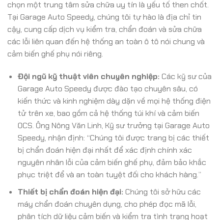
chọn một trung tâm sửa chữa uy tín là yếu tố then chốt.
Tại Garage Auto Speedy, chúng tôi tự hào là địa chỉ tin
cậy, cung cấp dịch vụ kiểm tra, chẩn đoán và sửa chữa
các lỗi liên quan đến hệ thống an toàn ô tô nói chung và
cảm biến ghế phụ nói riêng.
Đội ngũ kỹ thuật viên chuyên nghiệp:
Các kỹ sư của
Garage Auto Speedy được đào tạo chuyên sâu, có
kiến thức và kinh nghiệm dày dặn về mọi hệ thống điện
tử trên xe, bao gồm cả hệ thống túi khí và cảm biến
OCS. Ông Nông Văn Linh, Kỹ sư trưởng tại Garage Auto
Speedy, nhận định: “Chúng tôi được trang bị các thiết
bị chẩn đoán hiện đại nhất để xác định chính xác
nguyên nhân lỗi của cảm biến ghế phụ, đảm bảo khắc
phục triệt để và an toàn tuyệt đối cho khách hàng.”
Thiết bị chẩn đoán hiện đại:
Chúng tôi sở hữu các
máy chẩn đoán chuyên dụng, cho phép đọc mã lỗi,
phân tích dữ liệu cảm biến và kiểm tra tình trạng hoạt