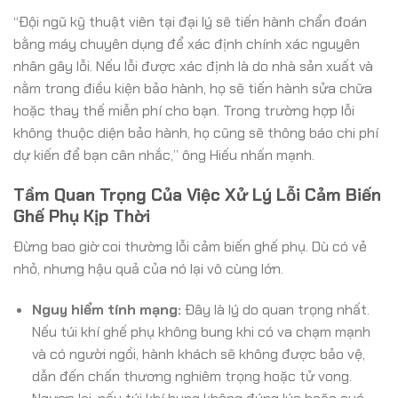
“Đội ngũ kỹ thuật viên tại đại lý sẽ tiến hành chẩn đoán
bằng máy chuyên dụng để xác định chính xác nguyên
nhân gây lỗi. Nếu lỗi được xác định là do nhà sản xuất và
nằm trong điều kiện bảo hành, họ sẽ tiến hành sửa chữa
hoặc thay thế miễn phí cho bạn. Trong trường hợp lỗi
không thuộc diện bảo hành, họ cũng sẽ thông báo chi phí
dự kiến để bạn cân nhắc,” ông Hiếu nhấn mạnh.
Tầm Quan Trọng Của Việc Xử Lý Lỗi Cảm Biến
Ghế Phụ Kịp Thời
Đừng bao giờ coi thường lỗi cảm biến ghế phụ. Dù có vẻ
nhỏ, nhưng hậu quả của nó lại vô cùng lớn.
Nguy hiểm tính mạng:
Đây là lý do quan trọng nhất.
Nếu túi khí ghế phụ không bung khi có va chạm mạnh
và có người ngồi, hành khách sẽ không được bảo vệ,
dẫn đến chấn thương nghiêm trọng hoặc tử vong.