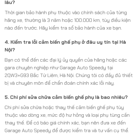
lâu?
Thời gian bảo hành phụ thuộc vào chính sách của từng
hãng xe, thường là 3 năm hoặc 100.000 km, tùy điều kiện
nào đến trước. Hãy kiểm tra sổ bảo hành của xe bạn.
4. Kiểm tra lỗi cảm biến ghế phụ ở đâu uy tín tại Hà
Nội?
Bạn có thể đến các đại lý ủy quyền của hãng hoặc các
gara chuyên nghiệp như Garage Auto Speedy tại
2QW3+G93 Bắc Từ Liêm, Hà Nội. Chúng tôi có đầy đủ thiết
bị và chuyên môn để chẩn đoán chính xác lỗi này.
5. Chi phí sửa chữa cảm biến ghế phụ là bao nhiêu?
Chi phí sửa chữa hoặc thay thế cảm biến ghế phụ tùy
thuộc vào dòng xe, mức độ hư hỏng và loại phụ tùng cần
thay thế. Để có báo giá chính xác, bạn nên đưa xe đến
Garage Auto Speedy để được kiểm tra và tư vấn cụ thể.