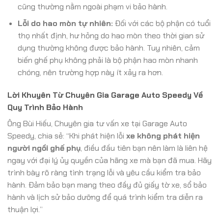
cũng thường nằm ngoài phạm vi bảo hành.
Lỗi do hao mòn tự nhiên:
Đối với các bộ phận có tuổi
thọ nhất định, hư hỏng do hao mòn theo thời gian sử
dụng thường không được bảo hành. Tuy nhiên, cảm
biến ghế phụ không phải là bộ phận hao mòn nhanh
chóng, nên trường hợp này ít xảy ra hơn.
Lời Khuyên Từ Chuyên Gia Garage Auto Speedy Về
Quy Trình Bảo Hành
Ông Bùi Hiếu, Chuyên gia tư vấn xe tại Garage Auto
Speedy, chia sẻ: “Khi phát hiện lỗi
xe không phát hiện
người ngồi ghế phụ
, điều đầu tiên bạn nên làm là liên hệ
ngay với đại lý ủy quyền của hãng xe mà bạn đã mua. Hãy
trình bày rõ ràng tình trạng lỗi và yêu cầu kiểm tra bảo
hành. Đảm bảo bạn mang theo đầy đủ giấy tờ xe, sổ bảo
hành và lịch sử bảo dưỡng để quá trình kiểm tra diễn ra
thuận lợi.”