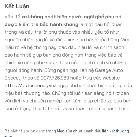
Kết Luận
Vấn đề
xe không phát hiện người ngồi ghế phụ có
được kiểm tra bảo hành không
là một câu hỏi quan
trọng, và câu trả lời phụ thuộc vào nhiều yếu tố như
nguyên nhân gây lỗi và điều kiện bảo hành của hãng. Việc
hiểu rõ về hệ thống này, các dấu hiệu lỗi và chính sách
bảo hành sẽ giúp bạn chủ động hơn trong việc bảo vệ
chiếc xe cũng như sự an toàn của chính mình và những
người đồng hành. Đừng ngần ngại liên hệ Garage Auto
Speedy theo số 0877.726.969 hoặc truy cập website
https://autospeedy.vn/
ngay khi bạn phát hiện bất kỳ dấu
hiệu bất thường nào. Chúng tôi luôn sẵn sàng hỗ trợ bạn
với dịch vụ chuyên nghiệp, tận tâm, giúp chiếc xe của bạn
luôn ở trạng thái tốt nhất và an toàn trên mọi hành trình.
Bài viết này được đăng trong
Mẹo sửa chữa
. Đánh dấu
liên kết thường