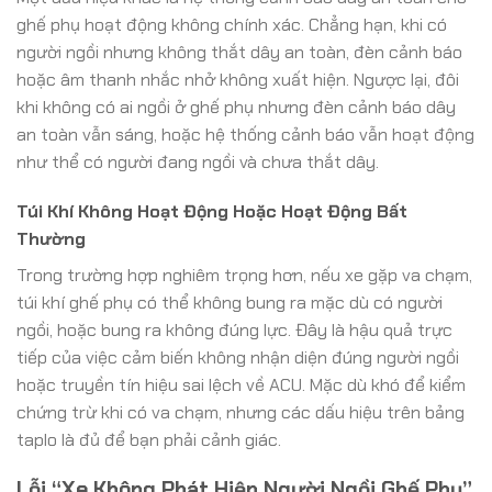
ghế phụ hoạt động không chính xác. Chẳng hạn, khi có
người ngồi nhưng không thắt dây an toàn, đèn cảnh báo
hoặc âm thanh nhắc nhở không xuất hiện. Ngược lại, đôi
khi không có ai ngồi ở ghế phụ nhưng đèn cảnh báo dây
an toàn vẫn sáng, hoặc hệ thống cảnh báo vẫn hoạt động
như thể có người đang ngồi và chưa thắt dây.
Túi Khí Không Hoạt Động Hoặc Hoạt Động Bất
Thường
Trong trường hợp nghiêm trọng hơn, nếu xe gặp va chạm,
túi khí ghế phụ có thể không bung ra mặc dù có người
ngồi, hoặc bung ra không đúng lực. Đây là hậu quả trực
tiếp của việc cảm biến không nhận diện đúng người ngồi
hoặc truyền tín hiệu sai lệch về ACU. Mặc dù khó để kiểm
chứng trừ khi có va chạm, nhưng các dấu hiệu trên bảng
taplo là đủ để bạn phải cảnh giác.
Lỗi “Xe Không Phát Hiện Người Ngồi Ghế Phụ”