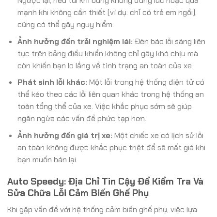
Ngược lại, nếu túi khí bung không đúng lúc hoặc quá
mạnh khi không cần thiết (ví dụ: chỉ có trẻ em ngồi),
cũng có thể gây nguy hiểm.
Ảnh hưởng đến trải nghiệm lái:
Đèn báo lỗi sáng liên
tục trên bảng điều khiển không chỉ gây khó chịu mà
còn khiến bạn lo lắng về tình trạng an toàn của xe.
Phát sinh lỗi khác:
Một lỗi trong hệ thống điện tử có
thể kéo theo các lỗi liên quan khác trong hệ thống an
toàn tổng thể của xe. Việc khắc phục sớm sẽ giúp
ngăn ngừa các vấn đề phức tạp hơn.
Ảnh hưởng đến giá trị xe:
Một chiếc xe có lịch sử lỗi
an toàn không được khắc phục triệt để sẽ mất giá khi
bạn muốn bán lại.
Auto Speedy: Địa Chỉ Tin Cậy Để Kiểm Tra Và
Sửa Chữa Lỗi Cảm Biến Ghế Phụ
Khi gặp vấn đề với hệ thống cảm biến ghế phụ, việc lựa