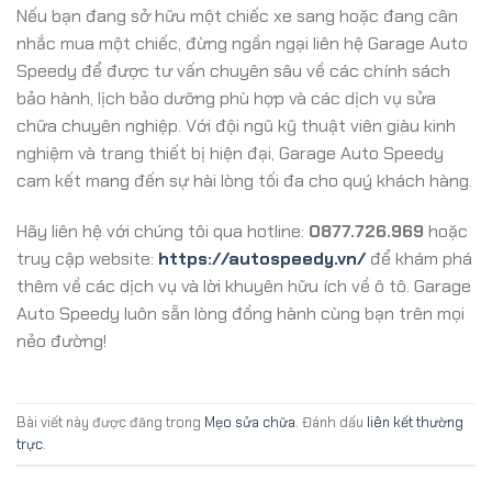
Nếu bạn đang sở hữu một chiếc xe sang hoặc đang cân
nhắc mua một chiếc, đừng ngần ngại liên hệ Garage Auto
Speedy để được tư vấn chuyên sâu về các chính sách
bảo hành, lịch bảo dưỡng phù hợp và các dịch vụ sửa
chữa chuyên nghiệp. Với đội ngũ kỹ thuật viên giàu kinh
nghiệm và trang thiết bị hiện đại, Garage Auto Speedy
cam kết mang đến sự hài lòng tối đa cho quý khách hàng.
Hãy liên hệ với chúng tôi qua hotline:
0877.726.969
hoặc
truy cập website:
https://autospeedy.vn/
để khám phá
thêm về các dịch vụ và lời khuyên hữu ích về ô tô. Garage
Auto Speedy luôn sẵn lòng đồng hành cùng bạn trên mọi
nẻo đường!
Bài viết này được đăng trong
Mẹo sửa chữa
. Đánh dấu
liên kết thường
trực
.