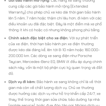
Gói bảo hành mở rộng:
Các hãng xe sang thường
cung cấp các gói bảo hành mở rộng (Extended
Warranty) cho phép chủ xe kéo dài thời gian bảo hành
lên 5 năm, 7 năm hoặc thậm chí lâu hơn, đi kèm với các
điều khoản ưu đãi đặc biệt. Đây là một điểm mà xe phổ
thông ít khi có hoặc có nhưng không phong phú bằng.
Chính sách đặc biệt cho xe điện:
Với sự phát triển
của xe điện, thời hạn bảo hành pin xe điện thường
được kéo dài đáng kể, lên tới 8-10 năm hoặc 160.000-
200.000 km. Các dòng xe sang điện như Porsche
Taycan, Mercedes-Benz EQ, BMW iX đều áp dụng chính
sách này, vốn là một bộ phận cực kỳ quan trọng và đắt
đỏ.
Dịch vụ đi kèm:
Bảo hành xe sang không chỉ là về thời
gian mà còn về chất lượng dịch vụ. Chủ xe thường
được hưởng các dịch vụ như hỗ trợ khẩn cấp 24/7, xe
thay thế trong thời gian sửa chữa, bảo dưỡng tại nhà
(mobile service), hoặc đưa đón tận nơi. Những dịch vụ