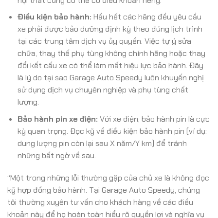
nội thất cũng có thể có điều khoản riêng.
Điều kiện bảo hành:
Hầu hết các hãng đều yêu cầu
xe phải được bảo dưỡng định kỳ theo đúng lịch trình
tại các trung tâm dịch vụ ủy quyền. Việc tự ý sửa
chữa, thay thế phụ tùng không chính hãng hoặc thay
đổi kết cấu xe có thể làm mất hiệu lực bảo hành. Đây
là lý do tại sao Garage Auto Speedy luôn khuyến nghị
sử dụng dịch vụ chuyên nghiệp và phụ tùng chất
lượng.
Bảo hành pin xe điện:
Với xe điện, bảo hành pin là cực
kỳ quan trọng. Đọc kỹ về điều kiện bảo hành pin (ví dụ:
dung lượng pin còn lại sau X năm/Y km) để tránh
những bất ngờ về sau.
“Một trong những lỗi thường gặp của chủ xe là không đọc
kỹ hợp đồng bảo hành. Tại Garage Auto Speedy, chúng
tôi thường xuyên tư vấn cho khách hàng về các điều
khoản này để họ hoàn toàn hiểu rõ quyền lợi và nghĩa vụ