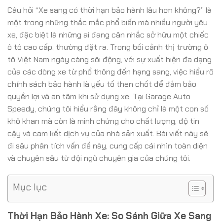
Câu hỏi “Xe sang có thời hạn bảo hành lâu hơn không?” là
một trong những thắc mắc phổ biến mà nhiều người yêu
xe, đặc biệt là những ai đang cân nhắc sở hữu một chiếc
ô tô cao cấp, thường đặt ra. Trong bối cảnh thị trường ô
tô Việt Nam ngày càng sôi động, với sự xuất hiện đa dạng
của các dòng xe từ phổ thông đến hạng sang, việc hiểu rõ
chính sách bảo hành là yếu tố then chốt để đảm bảo
quyền lợi và an tâm khi sử dụng xe. Tại Garage Auto
Speedy, chúng tôi hiểu rằng đây không chỉ là một con số
khô khan mà còn là minh chứng cho chất lượng, độ tin
cậy và cam kết dịch vụ của nhà sản xuất. Bài viết này sẽ
đi sâu phân tích vấn đề này, cung cấp cái nhìn toàn diện
và chuyên sâu từ đội ngũ chuyên gia của chúng tôi.
Mục lục
Thời Hạn Bảo Hành Xe: So Sánh Giữa Xe Sang