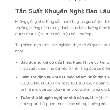
Tần Suất Khuyến Nghị: Bao Lâ
Không giống như thay dầu nhớt hay lọc gió có lịch tr
thường không nằm trong danh mục bảo dưỡng định kỳ
được thực hiện khi có dấu hiệu bất thường.
Tuy nhiên, dựa trên kinh nghiệm thực tế và quan sát
nghị:
Bảo dưỡng khi có dấu hiệu:
Ngay khi xe có tiếng
hiệu suất khác như đã nêu ở trên, hãy đưa xe đi k
Kiểm tra định kỳ khi đạt mốc số km nhất định:
M
60.000 km, 80.000 km hoặc 100.000 km, khi bạn đư
tình trạng của con đội và hệ thống phân phối khí. 
Tuân thủ khuyến nghị từ nhà sản xuất:
Một số h
dưỡng lớn. Hãy luôn tham khảo sổ tay hướng dẫn c