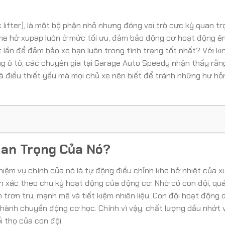
ic lifter), là một bộ phận nhỏ nhưng đóng vai trò cực kỳ quan t
khe hở xupap luôn ở mức tối ưu, đảm bảo động cơ hoạt động êm
 lần để đảm bảo xe bạn luôn trong tình trạng tốt nhất? Với ki
g ô tô, các chuyên gia tại Garage Auto Speedy nhận thấy rằn
à điều thiết yếu mà mọi chủ xe nên biết để tránh những hư hỏ
Quan Trọng Của Nó?
hiệm vụ chính của nó là tự động điều chỉnh khe hở nhiệt của xu
 xác theo chu kỳ hoạt động của động cơ. Nhờ có con đội, quá
h trơn tru, mạnh mẽ và tiết kiệm nhiên liệu. Con đội hoạt động 
thành chuyển động cơ học. Chính vì vậy, chất lượng dầu nhớt 
i thọ của con đội.