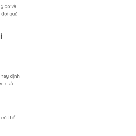
ng cơ và
 đợi quá
i
thay định
ệu quả.
g có thể