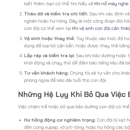
biết thêm, bạn có thể tìm hiểu về
Khi nổ máy nghe 
Tháo dỡ và kiểm tra chi tiết:
Sau khi xác định vấ
nghẽn hoặc hư hỏng. Đây là một công đoạn đòi hỏi 
con đội có thể xem tại
Khi vệ sinh con đội cần th
Vệ sinh hoặc thay thế:
Tùy thuộc vào mức độ hư 
dụng để loại bỏ cặn bẩn, hoặc được thay thế bằng
Lắp ráp và kiểm tra lại:
Sau khi bảo dưỡng hoặc th
khởi động và chạy thử để đảm bảo tiếng kêu đã bi
Tư vấn khách hàng:
Chúng tôi sẽ tư vấn cho khác
phòng ngừa để kéo dài tuổi thọ con đội.
Những Hệ Lụy Khi Bỏ Qua Việc
Việc chậm trễ hoặc bỏ qua bảo dưỡng con đội có thể
Hư hỏng động cơ nghiêm trọng:
Con đội bị kẹt 
đến cong xupap, vỡ pít-tông, hoặc hư hỏng các bộ