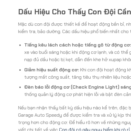
Dấu Hiệu Cho Thấy Con Đội Cầ
Mặc dù con đội được thiết kế để hoạt động bền bỉ, n
kiểm tra, bảo dưỡng. Các dấu hiệu phổ biến nhất cho
Tiếng kêu lách cách hoặc tiếng gõ từ động cơ
xe vào buổi sáng hoặc khi động cơ lạnh, và có thể 
nạp đủ dầu hoặc bị kẹt, dẫn đến khe hở xupap kh
Giảm hiệu suất động cơ:
Khi con đội hoạt động k
tượng mất công suất, tăng tiêu thụ nhiên liệu hoặ
Đèn báo lỗi động cơ (Check Engine Light) sáng
thống quản lý động cơ phát hiện lỗi và bật đèn cản
Nếu bạn nhận thấy bất kỳ dấu hiệu nào kể trên, đặc b
Garage Auto Speedy để được kiểm tra và xử lý kịp th
trọng hơn cho động cơ. Để hiểu rõ hơn về những nguy
viết chi tiết về việc
Con đội có gây nguy hiểm khi rò r