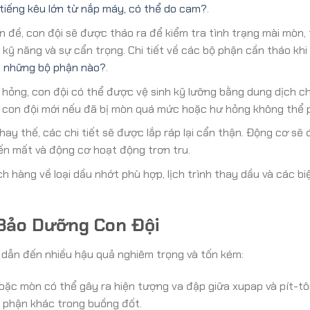
tiếng kêu lớn từ nắp máy, có thể do cam?
.
n đề, con đội sẽ được tháo ra để kiểm tra tình trạng mài mòn,
kỹ năng và sự cẩn trọng. Chi tiết về các bộ phận cần tháo khi 
áo những bộ phận nào?
.
hỏng, con đội có thể được vệ sinh kỹ lưỡng bằng dung dịch c
 con đội mới nếu đã bị mòn quá mức hoặc hư hỏng không thể p
ay thế, các chi tiết sẽ được lắp ráp lại cẩn thận. Động cơ sẽ
ến mất và động cơ hoạt động trơn tru.
h hàng về loại dầu nhớt phù hợp, lịch trình thay dầu và các b
 Bảo Dưỡng Con Đội
 dẫn đến nhiều hậu quả nghiêm trọng và tốn kém:
hoặc mòn có thể gây ra hiện tượng va đập giữa xupap và pít-tô
 phận khác trong buồng đốt.