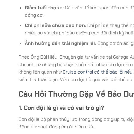
Giảm tuổi thọ xe:
Các vấn đề liên quan đến con độ
động cơ.
Chi phí sửa chữa cao hơn:
Chi phí để thay thế 
nhiều so với chi phí bảo dưỡng con đội định kỳ hoặc
Ảnh hưởng đến trải nghiệm lái:
Động cơ ồn ào, gi
Theo Ông Bùi Hiếu, Chuyên gia tư vấn xe tại Garage 
chi tiết, từ những bộ phận nhỏ nhất như con đội cho
không liên quan như
Cruise control có thể báo lỗi nế
kiểm tra toàn diện. Với con đội, bỏ qua vấn đề nhỏ có
Câu Hỏi Thường Gặp Về Bảo Dư
1. Con đội là gì và có vai trò gì?
Con đội là bộ phận thủy lực trong động cơ giúp tự đ
động cơ hoạt động êm ái, hiệu quả.