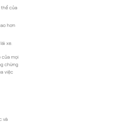
 thể của
cao hơn
ái xe.
ộ của mọi
ởng chừng
a việc
c và