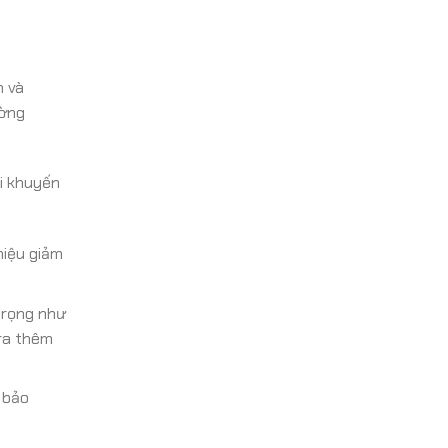
h và
ường
i khuyến
hiệu giảm
trọng như
tra thêm
 bảo