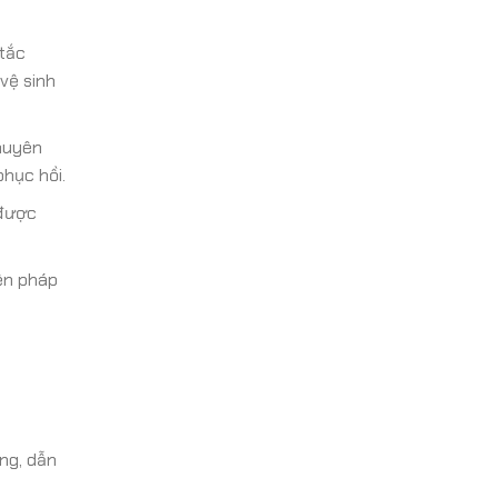
 tắc
vệ sinh
huyên
hục hồi.
 được
iện pháp
ng, dẫn