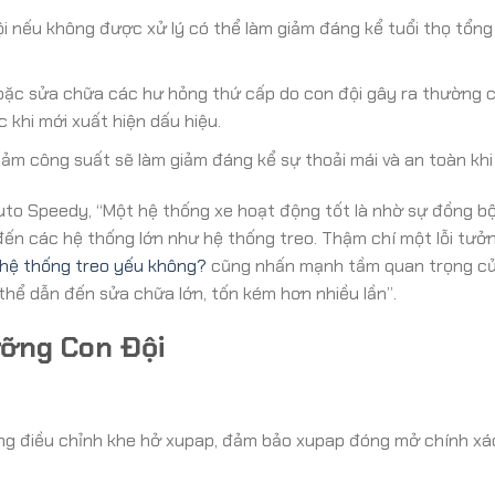
i nếu không được xử lý có thể làm giảm đáng kể tuổi thọ tổng
hoặc sửa chữa các hư hỏng thứ cấp do con đội gây ra thường 
 khi mới xuất hiện dấu hiệu.
ảm công suất sẽ làm giảm đáng kể sự thoải mái và an toàn khi l
Auto Speedy, “Một hệ thống xe hoạt động tốt là nhờ sự đồng b
 đến các hệ thống lớn như hệ thống treo. Thậm chí một lỗi tư
u hệ thống treo yếu không?
cũng nhấn mạnh tầm quan trọng củ
 thể dẫn đến sửa chữa lớn, tốn kém hơn nhiều lần”.
ỡng Con Đội
ộng điều chỉnh khe hở xupap, đảm bảo xupap đóng mở chính xá