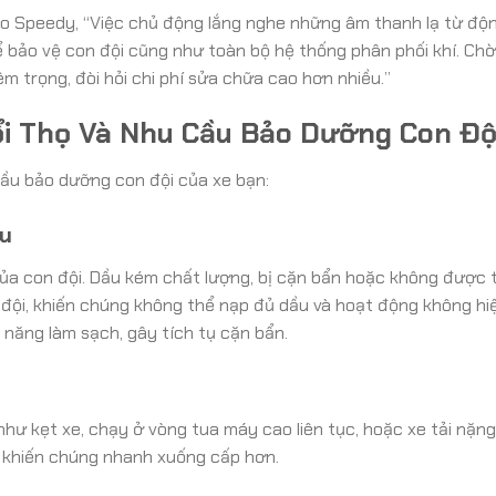
to Speedy, “Việc chủ động lắng nghe những âm thanh lạ từ độ
ể bảo vệ con đội cũng như toàn bộ hệ thống phân phối khí. Chờ
m trọng, đòi hỏi chi phí sửa chữa cao hơn nhiều.”
i Thọ Và Nhu Cầu Bảo Dưỡng Con Độ
cầu bảo dưỡng con đội của xe bạn:
ầu
ủa con đội. Dầu kém chất lượng, bị cặn bẩn hoặc không được 
đội, khiến chúng không thể nạp đủ dầu và hoạt động không hi
 năng làm sạch, gây tích tụ cặn bẩn.
như kẹt xe, chạy ở vòng tua máy cao liên tục, hoặc xe tải nặn
i, khiến chúng nhanh xuống cấp hơn.