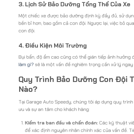
3. Lịch Sử Bảo Dưỡng Tổng Thể Của Xe
Một chiếc xe được bảo dưỡng định kỳ đầy đủ, sử dụn
bền bỉ hơn, bao gồm cả con đội. Ngược lại, việc bỏ 
con đội.
4. Điều Kiện Môi Trường
Bụi bẩn, độ ẩm cao cũng có thể gián tiếp ảnh hưởng đ
làm gì?
sẽ là một vấn đề nghiêm trọng cần xử lý ngay 
Quy Trình Bảo Dưỡng Con Đội 
Nào?
Tại Garage Auto Speedy, chúng tôi áp dụng quy trình
ưu và sự an tâm cho khách hàng:
Kiểm tra ban đầu và chẩn đoán:
Các kỹ thuật viê
để xác định nguyên nhân chính xác của vấn đề. Tiế