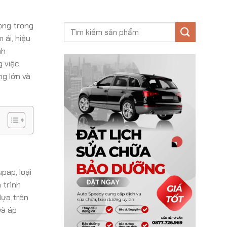
rọng trong
 ái, hiệu
nh
g việc
ng lớn và
pap, loại
 trình
dựa trên
và áp