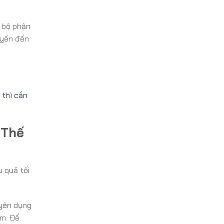
 bộ phận
uyền đến
 thì cần
 Thế
 quả tối
uyên dụng
am. Để