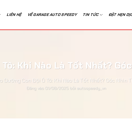
LIÊN HỆ
VỀ GARAGE AUTO SPEEDY
TIN TỨC
ĐẶT HẸN DỊ
Tô: Khi Nào Là Tốt Nhất? Gó
o Dưỡng Con Đội Ô Tô: Khi Nào Là Tốt Nhất? Góc Nhìn 
Đăng vào
01/08/2025
bởi
autospeedy_vn