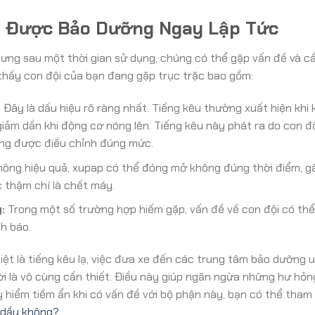
n Được Bảo Dưỡng Ngay Lập Tức
hưng sau một thời gian sử dụng, chúng có thể gặp vấn đề và 
 thấy con đội của bạn đang gặp trục trặc bao gồm:
:
Đây là dấu hiệu rõ ràng nhất. Tiếng kêu thường xuất hiện khi 
giảm dần khi động cơ nóng lên. Tiếng kêu này phát ra do con đ
ông được điều chỉnh đúng mức.
hông hiệu quả, xupap có thể đóng mở không đúng thời điểm, gâ
c thậm chí là chết máy.
:
Trong một số trường hợp hiếm gặp, vấn đề về con đội có thể
h báo.
iệt là tiếng kêu lạ, việc đưa xe đến các trung tâm bảo dưỡng u
ời là vô cùng cần thiết. Điều này giúp ngăn ngừa những hư hỏ
 hiểm tiềm ẩn khi có vấn đề với bộ phận này, bạn có thể tham
ỉ dầu không?
.