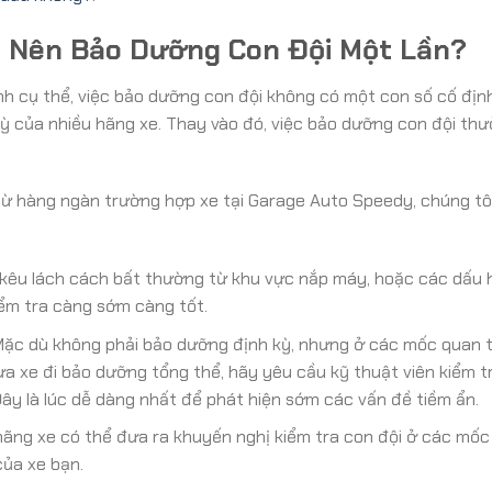
u Nên Bảo Dưỡng Con Đội Một Lần?
ình cụ thể, việc bảo dưỡng con đội không có một con số cố địn
 của nhiều hãng xe. Thay vào đó, việc bảo dưỡng con đội th
 từ hàng ngàn trường hợp xe tại Garage Auto Speedy, chúng tô
 kêu lách cách bất thường từ khu vực nắp máy, hoặc các dấu 
iểm tra càng sớm càng tốt.
ặc dù không phải bảo dưỡng định kỳ, nhưng ở các mốc quan 
a xe đi bảo dưỡng tổng thể, hãy yêu cầu kỹ thuật viên kiểm 
Đây là lúc dễ dàng nhất để phát hiện sớm các vấn đề tiềm ẩn.
ãng xe có thể đưa ra khuyến nghị kiểm tra con đội ở các mốc
ủa xe bạn.