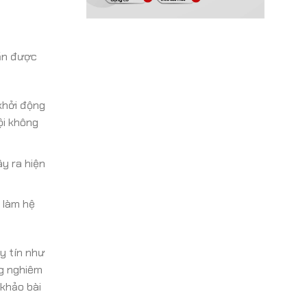
cần được
khởi động
ội không
y ra hiện
 làm hệ
y tín như
ng nghiêm
 khảo bài