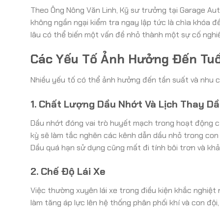
Theo Ông Nông Văn Linh, Kỹ sư trưởng tại Garage Au
không ngần ngại kiểm tra ngay lập tức là chìa khóa đ
lâu có thể biến một vấn đề nhỏ thành một sự cố nghiê
Các Yếu Tố Ảnh Hưởng Đến Tuổ
Nhiều yếu tố có thể ảnh hưởng đến tần suất và nhu 
1. Chất Lượng Dầu Nhớt Và Lịch Thay D
Dầu nhớt đóng vai trò huyết mạch trong hoạt động c
kỳ sẽ làm tắc nghẽn các kênh dẫn dầu nhỏ trong con 
Dầu quá hạn sử dụng cũng mất đi tính bôi trơn và khả
2. Chế Độ Lái Xe
Việc thường xuyên lái xe trong điều kiện khắc nghiệt 
làm tăng áp lực lên hệ thống phân phối khí và con độ