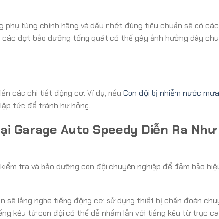
g phụ tùng chính hãng và dầu nhớt đúng tiêu chuẩn sẽ có các
qua các đợt bảo dưỡng tổng quát có thể gây ảnh hưởng dây ch
ến các chi tiết động cơ. Ví dụ, nếu
Con đội bị nhiễm nước mưa
lập tức để tránh hư hỏng.
Tại Garage Auto Speedy Diễn Ra Như
 kiểm tra và bảo dưỡng con đội chuyên nghiệp để đảm bảo hiệu
n sẽ lắng nghe tiếng động cơ, sử dụng thiết bị chẩn đoán ch
ng kêu từ con đội có thể dễ nhầm lẫn với tiếng kêu từ trục c