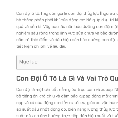
Con đội ô tô, hay còn gọi là con đội thủy lực (hydraul
hệ thống phân phối khí của động cơ. Nó giúp duy trì 
quả và bền bỉ. Vậy bao lâu nên bảo dưỡng con đội một
nghiệm sâu rộng trong lĩnh vực sửa chữa và bảo dưỡn
nắm rõ thời điểm và dấu hiệu cần bảo dưỡng con đội l
tiết kiệm chi phí về lâu dài.
Mục lục
Con Đội Ô Tô Là Gì Và Vai Trò 
Con đội là một chi tiết nằm giữa trục cam và xupap. N
bỏ tiếng ồn khó chịu và đảm bảo xupap đóng mở chính
nạp và xả của động cơ diễn ra tối ưu, giúp xe vận hàn
áp suất dầu nhớt động cơ, biến năng lượng thủy lực 
suất dầu có ảnh hưởng trực tiếp đến hiệu suất và tuổ