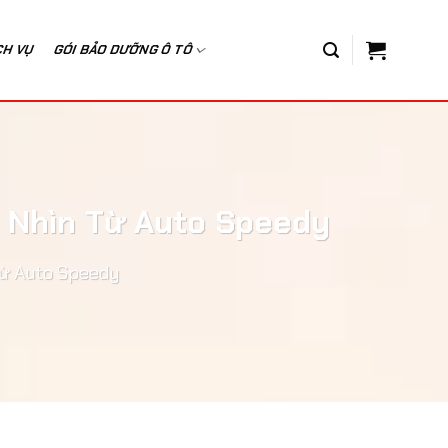
CH VỤ
GÓI BẢO DƯỠNG Ô TÔ
c Nhìn Từ Auto Speedy
Từ Auto Speedy