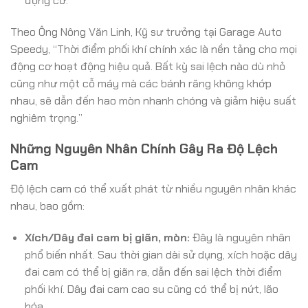
động cơ.
Theo Ông Nông Văn Linh, Kỹ sư trưởng tại Garage Auto
Speedy, “Thời điểm phối khí chính xác là nền tảng cho mọi
động cơ hoạt động hiệu quả. Bất kỳ sai lệch nào dù nhỏ
cũng như một cỗ máy mà các bánh răng không khớp
nhau, sẽ dẫn đến hao mòn nhanh chóng và giảm hiệu suất
nghiêm trọng.”
Những Nguyên Nhân Chính Gây Ra Độ Lệch
Cam
Độ lệch cam có thể xuất phát từ nhiều nguyên nhân khác
nhau, bao gồm:
Xích/Dây đai cam bị giãn, mòn:
Đây là nguyên nhân
phổ biến nhất. Sau thời gian dài sử dụng, xích hoặc dây
đai cam có thể bị giãn ra, dẫn đến sai lệch thời điểm
phối khí. Dây đai cam cao su cũng có thể bị nứt, lão
hóa.