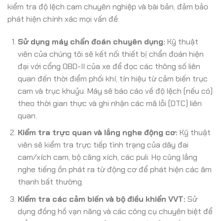
kiểm tra độ lệch cam chuyên nghiệp và bài bản, đảm bảo
phát hiện chính xác mọi vấn đề:
Sử dụng máy chẩn đoán chuyên dụng:
Kỹ thuật
viên của chúng tôi sẽ kết nối thiết bị chẩn đoán hiện
đại với cổng OBD-II của xe để đọc các thông số liên
quan đến thời điểm phối khí, tín hiệu từ cảm biến trục
cam và trục khuỷu. Máy sẽ báo cáo về độ lệch (nếu có)
theo thời gian thực và ghi nhận các mã lỗi (DTC) liên
quan.
Kiểm tra trực quan và lắng nghe động cơ:
Kỹ thuật
viên sẽ kiểm tra trực tiếp tình trạng của dây đai
cam/xích cam, bộ căng xích, các puli. Họ cũng lắng
nghe tiếng ồn phát ra từ động cơ để phát hiện các âm
thanh bất thường.
Kiểm tra các cảm biến và bộ điều khiển VVT:
Sử
dụng đồng hồ vạn năng và các công cụ chuyên biệt để