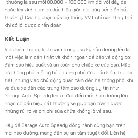
(thường là sau mỗi 80.000 – 100.000 km đối với dây đai
hoặc khi xích cam có dấu hiệu giãn dài, gây tiếng ồn bất
thường). Các bộ phận của hệ thống VVT chỉ cần thay thế
khi có lỗi được chẩn đoán.
Kết Luận
Việc kiểm tra độ lệch cam trong các kỳ bảo dưỡng lớn là
một việc làm cần thiết và khôn ngoan để bảo vệ động cơ,
đảm bảo hiệu suất và an toàn cho chiếc xe của bạn. Mặc
dù không phải mỗi kỳ bảo dưỡng nhỏ đều cần kiểm tra chi
tiết, nhưng việc chủ động quan tâm đến hệ thống phối khí
và đưa xe đến các trung tâm bảo dưỡng uy tín như
Garage Auto Speedy khi xe đạt đến mốc bảo dưỡng lớn
hoặc có dấu hiệu bất thường sẽ giúp bạn tránh được
những rủi ro và chi phí sửa chữa khổng lồ về sau.
Hãy để Garage Auto Speedy đồng hành cùng bạn trên
mọi nẻo đường, mang đến sự an tâm tuyệt đối. Liên hệ