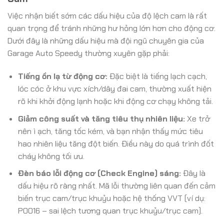
Việc nhận biết sớm các dấu hiệu của độ lệch cam là rất
quan trọng để tránh những hư hỏng lớn hơn cho động cơ.
Dưới đây là những dấu hiệu mà đội ngũ chuyên gia của
Garage Auto Speedy thường xuyên gặp phải:
Tiếng ồn lạ từ động cơ:
Đặc biệt là tiếng lạch cạch,
lóc cóc ở khu vực xích/dây đai cam, thường xuất hiện
rõ khi khởi động lạnh hoặc khi động cơ chạy không tải.
Giảm công suất và tăng tiêu thụ nhiên liệu:
Xe trở
nên ì ạch, tăng tốc kém, và bạn nhận thấy mức tiêu
hao nhiên liệu tăng đột biến. Điều này do quá trình đốt
cháy không tối ưu.
Đèn báo lỗi động cơ (Check Engine) sáng:
Đây là
dấu hiệu rõ ràng nhất. Mã lỗi thường liên quan đến cảm
biến trục cam/trục khuỷu hoặc hệ thống VVT (ví dụ:
P0016 – sai lệch tương quan trục khuỷu/trục cam).