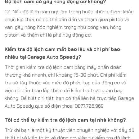
Độ lệch cam có gây hỏng động cơ không?
Có. Nếu độ lệch cam nghiêm trọng hoặc không được khắc
phục kịp thời, nó có thể dẫn đến va chạm giữa piston và
van, gây hỏng hóc nghiêm trọng như cong van, hỏng
piston, và thậm chí là phá hủy động cơ.
Kiểm tra độ lệch cam mất bao lâu và chi phí bao
nhiêu tại Garage Auto Speedy?
Thời gian kiểm tra độ lệch cam bằng máy chẩn đoán
thường khá nhanh, chỉ khoảng 15-30 phút. Chi phí kiểm
tra sẽ tùy thuộc vào mức độ phức tạp của động cơ và
việc có cần tháo lắp thêm để kiểm tra trực quan hay
không. Để biết chi tiết, bạn có thể liên hệ trực tiếp Garage
Auto Speedy qua số điện thoại 0877.726.969.
Tôi có thể tự kiểm tra độ lệch cam tại nhà không?
Trừ khi bạn là một kỹ thuật viên chuyên nghiệp với đầy đủ
thiết bị và kiến thức về động cơ, việc tự kiểm tra độ lệch