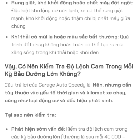
Rung giật, khó khởi động hoặc chết máy đột ngột:
Đặc biệt khi động cơ còn lạnh, xe có thể rung giật
mạnh, khó khởi động hoặc thậm chí bị chết máy giữa
chừng.
Khí thải có mùi lạ hoặc màu sắc bất thường:
Quá
trình đốt cháy không hoàn toàn có thể tạo ra mùi
xăng sống trong khí thải hoặc khói đen.
Vậy, Có Nên Kiểm Tra Độ Lệch Cam Trong Mỗi
Kỳ Bảo Dưỡng Lớn Không?
Câu trả lời của Garage Auto Speedy là:
Nên, nhưng cần
tùy thuộc vào yếu tố thời gian và kilomet xe chạy,
cũng như loại động cơ và dấu hiệu phát sinh.
Tại sao nên kiểm tra:
Phát hiện sớm vấn đề:
Kiểm tra độ lệch cam trong
các kỳ bảo dưỡng lớn (thường là sau mỗi 40.000 –