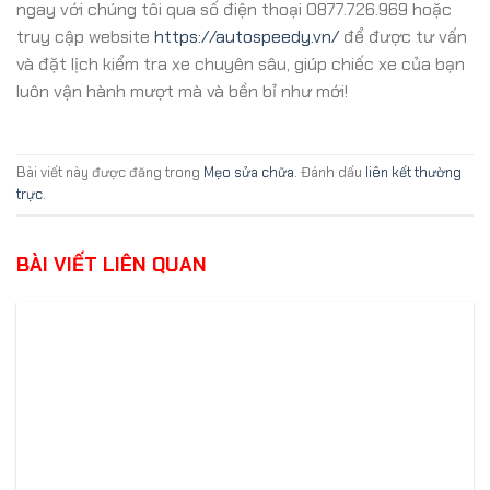
ngay với chúng tôi qua số điện thoại 0877.726.969 hoặc
truy cập website
https://autospeedy.vn/
để được tư vấn
và đặt lịch kiểm tra xe chuyên sâu, giúp chiếc xe của bạn
luôn vận hành mượt mà và bền bỉ như mới!
Bài viết này được đăng trong
Mẹo sửa chữa
. Đánh dấu
liên kết thường
trực
.
BÀI VIẾT LIÊN QUAN