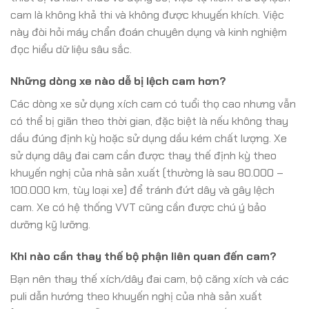
cam là không khả thi và không được khuyến khích. Việc
này đòi hỏi máy chẩn đoán chuyên dụng và kinh nghiệm
đọc hiểu dữ liệu sâu sắc.
Những dòng xe nào dễ bị lệch cam hơn?
Các dòng xe sử dụng xích cam có tuổi thọ cao nhưng vẫn
có thể bị giãn theo thời gian, đặc biệt là nếu không thay
dầu đúng định kỳ hoặc sử dụng dầu kém chất lượng. Xe
sử dụng dây đai cam cần được thay thế định kỳ theo
khuyến nghị của nhà sản xuất (thường là sau 80.000 –
100.000 km, tùy loại xe) để tránh đứt dây và gây lệch
cam. Xe có hệ thống VVT cũng cần được chú ý bảo
dưỡng kỹ lưỡng.
Khi nào cần thay thế bộ phận liên quan đến cam?
Bạn nên thay thế xích/dây đai cam, bộ căng xích và các
puli dẫn hướng theo khuyến nghị của nhà sản xuất