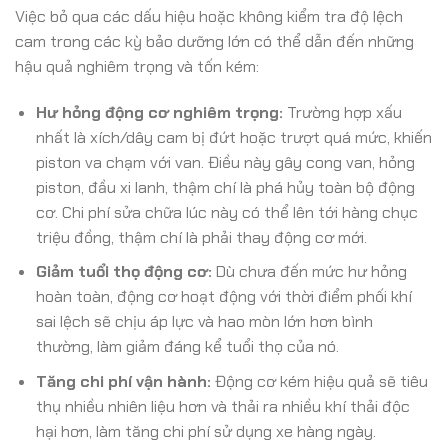
Việc bỏ qua các dấu hiệu hoặc không kiểm tra độ lệch
cam trong các kỳ bảo dưỡng lớn có thể dẫn đến những
hậu quả nghiêm trọng và tốn kém:
Hư hỏng động cơ nghiêm trọng:
Trường hợp xấu
nhất là xích/dây cam bị đứt hoặc trượt quá mức, khiến
piston va chạm với van. Điều này gây cong van, hỏng
piston, đầu xi lanh, thậm chí là phá hủy toàn bộ động
cơ. Chi phí sửa chữa lúc này có thể lên tới hàng chục
triệu đồng, thậm chí là phải thay động cơ mới.
Giảm tuổi thọ động cơ:
Dù chưa đến mức hư hỏng
hoàn toàn, động cơ hoạt động với thời điểm phối khí
sai lệch sẽ chịu áp lực và hao mòn lớn hơn bình
thường, làm giảm đáng kể tuổi thọ của nó.
Tăng chi phí vận hành:
Động cơ kém hiệu quả sẽ tiêu
thụ nhiều nhiên liệu hơn và thải ra nhiều khí thải độc
hại hơn, làm tăng chi phí sử dụng xe hàng ngày.