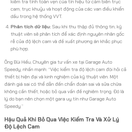
kiểm tra tính toàn vẹn của tín hiệu từ cảm biến trục
cam, trục khuỷu và hoạt động của các van điều khiển
dầu trong hệ thống VVT.
Phân tích dữ liệu:
Sau khi thu thập đủ thông tin, kỹ
thuật viên sẽ phân tích để xác định nguyên nhân gốc
rễ của độ lệch cam và đề xuất phương án khắc phục
phù hợp.
Ông Bùi Hiếu, Chuyên gia tư vấn xe tại Garage Auto
Speedy, nhấn mạnh: “Việc kiểm tra độ lệch cam đòi hỏi cả
thiết bị hiện đại và kinh nghiệm của kỹ thuật viên. Một
đánh giá sai có thể dẫn đến chẩn đoán sai và sửa chữa
không cần thiết, hoặc bỏ qua vấn đề nghiêm trọng. Đó là
lý do bạn nên chọn một gara uy tín như Garage Auto
Speedy.”
Hậu Quả Khi Bỏ Qua Việc Kiểm Tra Và Xử Lý
Độ Lệch Cam