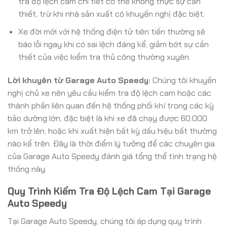
tra độ lệch cam chi tiết có thể không thực sự cần
thiết, trừ khi nhà sản xuất có khuyến nghị đặc biệt.
Xe đời mới với hệ thống điện tử tiên tiến thường sẽ
báo lỗi ngay khi có sai lệch đáng kể, giảm bớt sự cần
thiết của việc kiểm tra thủ công thường xuyên.
Lời khuyên từ Garage Auto Speedy:
Chúng tôi khuyến
nghị chủ xe nên yêu cầu kiểm tra độ lệch cam hoặc các
thành phần liên quan đến hệ thống phối khí trong các kỳ
bảo dưỡng lớn, đặc biệt là khi xe đã chạy được 60.000
km trở lên, hoặc khi xuất hiện bất kỳ dấu hiệu bất thường
nào kể trên. Đây là thời điểm lý tưởng để các chuyên gia
của Garage Auto Speedy đánh giá tổng thể tình trạng hệ
thống này.
Quy Trình Kiểm Tra Độ Lệch Cam Tại Garage
Auto Speedy
Tại Garage Auto Speedy, chúng tôi áp dụng quy trình