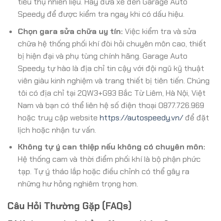
tiêu thụ nhiên liệu. Hãy đưa xe đến Garage Auto
Speedy để được kiểm tra ngay khi có dấu hiệu.
Chọn gara sửa chữa uy tín:
Việc kiểm tra và sửa
chữa hệ thống phối khí đòi hỏi chuyên môn cao, thiết
bị hiện đại và phụ tùng chính hãng. Garage Auto
Speedy tự hào là địa chỉ tin cậy với đội ngũ kỹ thuật
viên giàu kinh nghiệm và trang thiết bị tiên tiến. Chúng
tôi có địa chỉ tại 2QW3+G93 Bắc Từ Liêm, Hà Nội, Việt
Nam và bạn có thể liên hệ số điện thoại 0877.726.969
hoặc truy cập website
https://autospeedy.vn/
để đặt
lịch hoặc nhận tư vấn.
Không tự ý can thiệp nếu không có chuyên môn:
Hệ thống cam và thời điểm phối khí là bộ phận phức
tạp. Tự ý tháo lắp hoặc điều chỉnh có thể gây ra
những hư hỏng nghiêm trọng hơn.
Câu Hỏi Thường Gặp (FAQs)