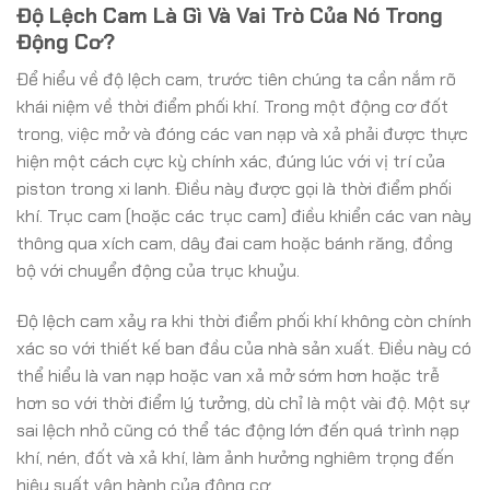
Độ Lệch Cam Là Gì Và Vai Trò Của Nó Trong
Động Cơ?
Để hiểu về độ lệch cam, trước tiên chúng ta cần nắm rõ
khái niệm về thời điểm phối khí. Trong một động cơ đốt
trong, việc mở và đóng các van nạp và xả phải được thực
hiện một cách cực kỳ chính xác, đúng lúc với vị trí của
piston trong xi lanh. Điều này được gọi là thời điểm phối
khí. Trục cam (hoặc các trục cam) điều khiển các van này
thông qua xích cam, dây đai cam hoặc bánh răng, đồng
bộ với chuyển động của trục khuỷu.
Độ lệch cam xảy ra khi thời điểm phối khí không còn chính
xác so với thiết kế ban đầu của nhà sản xuất. Điều này có
thể hiểu là van nạp hoặc van xả mở sớm hơn hoặc trễ
hơn so với thời điểm lý tưởng, dù chỉ là một vài độ. Một sự
sai lệch nhỏ cũng có thể tác động lớn đến quá trình nạp
khí, nén, đốt và xả khí, làm ảnh hưởng nghiêm trọng đến
hiệu suất vận hành của động cơ.