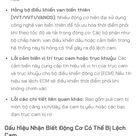
Hỏng bộ điều khiển van biến thiên
(VVT/VVTi/VANOS):
Nhiều động cơ hiện đại sử dụng
công nghệ van biến thiên để tối ưu hóa thời điểm phối
khí theo tốc độ và tải trọng động cơ. Các bộ phận như
bộ chấp hành, van điều khiển dầu hoặc cảm biến trong
hệ thống này bị hỏng có thể gây ra độ lệch cam.
Lỗi cảm biến vị trí trục cam hoặc trục khuỷu:
Các
cảm biến này cung cấp tín hiệu về vị trí của trục cam
và trục khuỷu cho bộ điều khiển động cơ (ECM). Nếu tín
hiệu sai lệch, ECM sẽ điều khiển thời điểm phối khí
không chính xác.
Lỗi các chi tiết liên quan khác:
Bao gồm puli cam bị
mòn, bộ căng xích/dây đai cam bị yếu, hoặc các bạc
đạn trục cam bị rơ.
Dấu Hiệu Nhận Biết Động Cơ Có Thể Bị Lệch
Cam