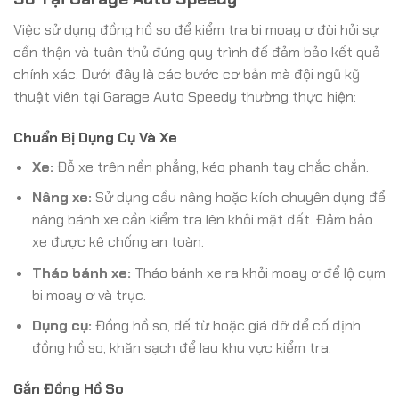
Việc sử dụng đồng hồ so để kiểm tra bi moay ơ đòi hỏi sự
cẩn thận và tuân thủ đúng quy trình để đảm bảo kết quả
chính xác. Dưới đây là các bước cơ bản mà đội ngũ kỹ
thuật viên tại Garage Auto Speedy thường thực hiện:
Chuẩn Bị Dụng Cụ Và Xe
Xe:
Đỗ xe trên nền phẳng, kéo phanh tay chắc chắn.
Nâng xe:
Sử dụng cầu nâng hoặc kích chuyên dụng để
nâng bánh xe cần kiểm tra lên khỏi mặt đất. Đảm bảo
xe được kê chống an toàn.
Tháo bánh xe:
Tháo bánh xe ra khỏi moay ơ để lộ cụm
bi moay ơ và trục.
Dụng cụ:
Đồng hồ so, đế từ hoặc giá đỡ để cố định
đồng hồ so, khăn sạch để lau khu vực kiểm tra.
Gắn Đồng Hồ So