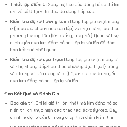
Thiết lập điểm 0:
Xoay mặt số của đồng hồ so để kim
chỉ về số 0 tại vị trí đầu đo đang tiếp xúc.
Kiểm tra độ rơ hướng tâm:
Dùng tay giữ chặt moay
ơ (hoặc đĩa phanh nếu còn lắp) và nhẹ nhàng lắc theo
phương hướng tâm (lên xuống, trái phải). Quan sát sự
di chuyển của kim đồng hồ so. Lặp lại vài lần để đảm
bảo kết quả nhất quán.
Kiểm tra độ rơ dọc trục:
Dùng tay giữ chặt moay ơ
và nhẹ nhàng đẩy/kéo theo phương dọc trục (hướng
vào trong và kéo ra ngoài xe). Quan sát sự di chuyển
của kim đồng hồ so. Lặp lại vài lần.
Đọc Kết Quả Và Đánh Giá
Đọc giá trị:
Ghi lại giá trị lớn nhất mà kim đồng hồ so
hiển thị khi thực hiện các thao tác lắc/đẩy/kéo. Đây
chính là độ rơ của bi moay ơ tại thời điểm kiểm tra.