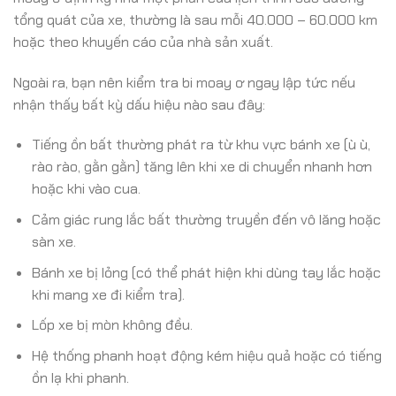
tổng quát của xe, thường là sau mỗi 40.000 – 60.000 km
hoặc theo khuyến cáo của nhà sản xuất.
Ngoài ra, bạn nên kiểm tra bi moay ơ ngay lập tức nếu
nhận thấy bất kỳ dấu hiệu nào sau đây:
Tiếng ồn bất thường phát ra từ khu vực bánh xe (ù ù,
rào rào, gằn gằn) tăng lên khi xe di chuyển nhanh hơn
hoặc khi vào cua.
Cảm giác rung lắc bất thường truyền đến vô lăng hoặc
sàn xe.
Bánh xe bị lỏng (có thể phát hiện khi dùng tay lắc hoặc
khi mang xe đi kiểm tra).
Lốp xe bị mòn không đều.
Hệ thống phanh hoạt động kém hiệu quả hoặc có tiếng
ồn lạ khi phanh.