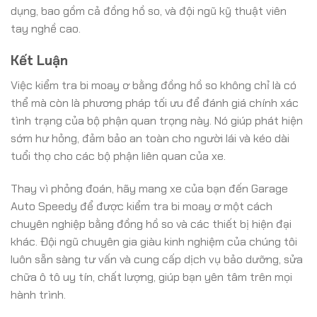
dụng, bao gồm cả đồng hồ so, và đội ngũ kỹ thuật viên
tay nghề cao.
Kết Luận
Việc kiểm tra bi moay ơ bằng đồng hồ so không chỉ là có
thể mà còn là phương pháp tối ưu để đánh giá chính xác
tình trạng của bộ phận quan trọng này. Nó giúp phát hiện
sớm hư hỏng, đảm bảo an toàn cho người lái và kéo dài
tuổi thọ cho các bộ phận liên quan của xe.
Thay vì phỏng đoán, hãy mang xe của bạn đến Garage
Auto Speedy để được kiểm tra bi moay ơ một cách
chuyên nghiệp bằng đồng hồ so và các thiết bị hiện đại
khác. Đội ngũ chuyên gia giàu kinh nghiệm của chúng tôi
luôn sẵn sàng tư vấn và cung cấp dịch vụ bảo dưỡng, sửa
chữa ô tô uy tín, chất lượng, giúp bạn yên tâm trên mọi
hành trình.