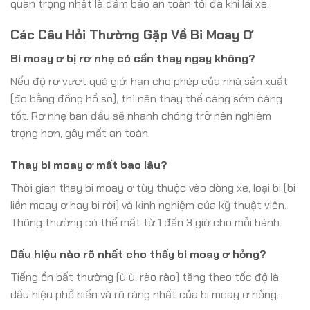
quan trọng nhất là đảm bảo an toàn tối đa khi lái xe.
Các Câu Hỏi Thường Gặp Về Bi Moay Ơ
Bi moay ơ bị rơ nhẹ có cần thay ngay không?
Nếu độ rơ vượt quá giới hạn cho phép của nhà sản xuất
(đo bằng đồng hồ so), thì nên thay thế càng sớm càng
tốt. Rơ nhẹ ban đầu sẽ nhanh chóng trở nên nghiêm
trọng hơn, gây mất an toàn.
Thay bi moay ơ mất bao lâu?
Thời gian thay bi moay ơ tùy thuộc vào dòng xe, loại bi (bi
liền moay ơ hay bi rời) và kinh nghiệm của kỹ thuật viên.
Thông thường có thể mất từ 1 đến 3 giờ cho mỗi bánh.
Dấu hiệu nào rõ nhất cho thấy bi moay ơ hỏng?
Tiếng ồn bất thường (ù ù, rào rào) tăng theo tốc độ là
dấu hiệu phổ biến và rõ ràng nhất của bi moay ơ hỏng.