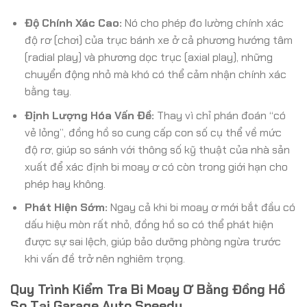
Độ Chính Xác Cao:
Nó cho phép đo lường chính xác
độ rơ (chơi) của trục bánh xe ở cả phương hướng tâm
(radial play) và phương dọc trục (axial play), những
chuyển động nhỏ mà khó có thể cảm nhận chính xác
bằng tay.
Định Lượng Hóa Vấn Đề:
Thay vì chỉ phán đoán “có
vẻ lỏng”, đồng hồ so cung cấp con số cụ thể về mức
độ rơ, giúp so sánh với thông số kỹ thuật của nhà sản
xuất để xác định bi moay ơ có còn trong giới hạn cho
phép hay không.
Phát Hiện Sớm:
Ngay cả khi bi moay ơ mới bắt đầu có
dấu hiệu mòn rất nhỏ, đồng hồ so có thể phát hiện
được sự sai lệch, giúp bảo dưỡng phòng ngừa trước
khi vấn đề trở nên nghiêm trọng.
Quy Trình Kiểm Tra Bi Moay Ơ Bằng Đồng Hồ
So Tại Garage Auto Speedy