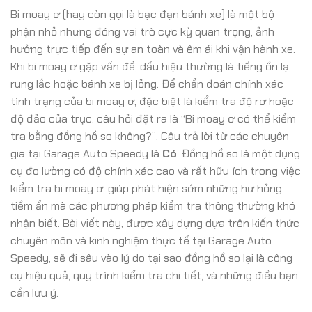
Bi moay ơ (hay còn gọi là bạc đạn bánh xe) là một bộ
phận nhỏ nhưng đóng vai trò cực kỳ quan trọng, ảnh
hưởng trực tiếp đến sự an toàn và êm ái khi vận hành xe.
Khi bi moay ơ gặp vấn đề, dấu hiệu thường là tiếng ồn lạ,
rung lắc hoặc bánh xe bị lỏng. Để chẩn đoán chính xác
tình trạng của bi moay ơ, đặc biệt là kiểm tra độ rơ hoặc
độ đảo của trục, câu hỏi đặt ra là “Bi moay ơ có thể kiểm
tra bằng đồng hồ so không?”. Câu trả lời từ các chuyên
gia tại Garage Auto Speedy là
Có
. Đồng hồ so là một dụng
cụ đo lường có độ chính xác cao và rất hữu ích trong việc
kiểm tra bi moay ơ, giúp phát hiện sớm những hư hỏng
tiềm ẩn mà các phương pháp kiểm tra thông thường khó
nhận biết. Bài viết này, được xây dựng dựa trên kiến thức
chuyên môn và kinh nghiệm thực tế tại Garage Auto
Speedy, sẽ đi sâu vào lý do tại sao đồng hồ so lại là công
cụ hiệu quả, quy trình kiểm tra chi tiết, và những điều bạn
cần lưu ý.