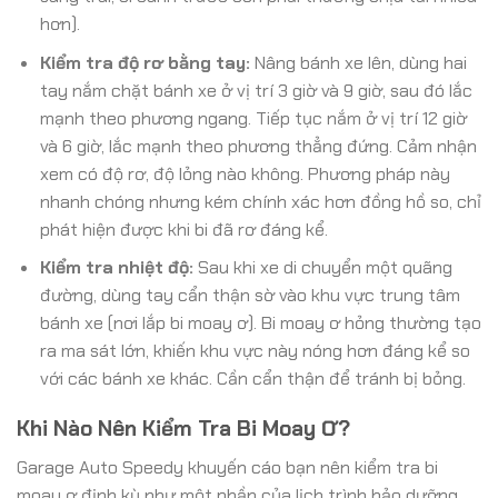
hơn).
Kiểm tra độ rơ bằng tay:
Nâng bánh xe lên, dùng hai
tay nắm chặt bánh xe ở vị trí 3 giờ và 9 giờ, sau đó lắc
mạnh theo phương ngang. Tiếp tục nắm ở vị trí 12 giờ
và 6 giờ, lắc mạnh theo phương thẳng đứng. Cảm nhận
xem có độ rơ, độ lỏng nào không. Phương pháp này
nhanh chóng nhưng kém chính xác hơn đồng hồ so, chỉ
phát hiện được khi bi đã rơ đáng kể.
Kiểm tra nhiệt độ:
Sau khi xe di chuyển một quãng
đường, dùng tay cẩn thận sờ vào khu vực trung tâm
bánh xe (nơi lắp bi moay ơ). Bi moay ơ hỏng thường tạo
ra ma sát lớn, khiến khu vực này nóng hơn đáng kể so
với các bánh xe khác. Cần cẩn thận để tránh bị bỏng.
Khi Nào Nên Kiểm Tra Bi Moay Ơ?
Garage Auto Speedy khuyến cáo bạn nên kiểm tra bi
moay ơ định kỳ như một phần của lịch trình bảo dưỡng