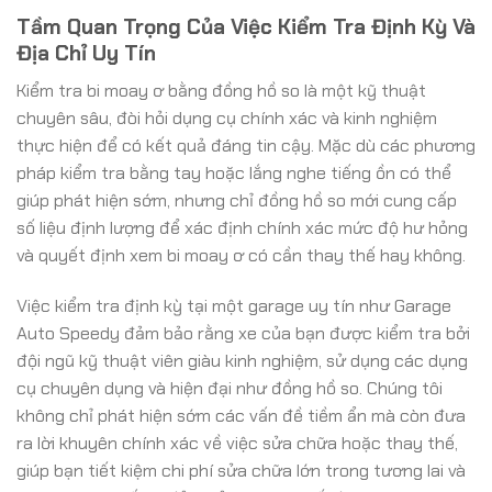
Tầm Quan Trọng Của Việc Kiểm Tra Định Kỳ Và
Địa Chỉ Uy Tín
Kiểm tra bi moay ơ bằng đồng hồ so là một kỹ thuật
chuyên sâu, đòi hỏi dụng cụ chính xác và kinh nghiệm
thực hiện để có kết quả đáng tin cậy. Mặc dù các phương
pháp kiểm tra bằng tay hoặc lắng nghe tiếng ồn có thể
giúp phát hiện sớm, nhưng chỉ đồng hồ so mới cung cấp
số liệu định lượng để xác định chính xác mức độ hư hỏng
và quyết định xem bi moay ơ có cần thay thế hay không.
Việc kiểm tra định kỳ tại một garage uy tín như Garage
Auto Speedy đảm bảo rằng xe của bạn được kiểm tra bởi
đội ngũ kỹ thuật viên giàu kinh nghiệm, sử dụng các dụng
cụ chuyên dụng và hiện đại như đồng hồ so. Chúng tôi
không chỉ phát hiện sớm các vấn đề tiềm ẩn mà còn đưa
ra lời khuyên chính xác về việc sửa chữa hoặc thay thế,
giúp bạn tiết kiệm chi phí sửa chữa lớn trong tương lai và