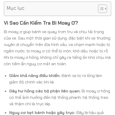
Mục lục
Vì Sao Cần Kiểm Tra Bi Moay Ơ?
Bi moay ơ giúp bánh xe quay trơn tru và chịu tải trọng
của xe. Sau một thời gian sử dụng, đặc biệt khi xe thường
xuyên di chuyển trên địa hình xấu, va chạm mạnh hoặc bị
ngấm nước, bi moay ơ có thể bị mòn, khô dầu, hoặc bị rỗ.
Khi bi moay ơ hỏng, không chỉ gây ra tiếng ồn khó chịu mà
còn tiềm ẩn nguy cơ mất an toàn:
Giảm khả năng điều khiển:
Bánh xe bị rơ lỏng làm
giảm độ chính xác khi lái.
Gây hư hỏng các bộ phận liên quan:
Bi moay ơ hỏng
có thể ảnh hưởng đến hệ thống phanh, hệ thống treo
và thậm chí là trục láp.
Nguy cơ kẹt bánh hoặc gãy trục:
Đây là hậu quả