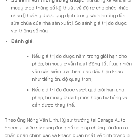
So sánh với thông số kỹ thuật:
Mỗi dòng xe và loại bi
moay ơ có thông số kỹ thuật về độ rơ cho phép khác
nhau (thường được quy định trong sách hướng dẫn
sửa chữa của nhà sản xuất). So sánh giá trị đo được
với thông số này.
Đánh giá:
Nếu giá trị đo được nằm trong giới hạn cho
phép, bi moay ơ vẫn hoạt động tốt (tuy nhiên
vẫn cần kiểm tra thêm các dấu hiệu khác
như tiếng ồn, độ quay trơn).
Nếu giá trị đo được vượt quá giới hạn cho
phép, bi moay ơ đã bị mòn hoặc hư hỏng và
cần được thay thế.
Theo Ông Nông Văn Linh, Kỹ sư trưởng tại Garage Auto
Speedy: “Việc sử dụng đồng hồ so giúp chúng tôi đưa ra
chẩn đoán chính xác và khách quan nhất về tình trạng bi