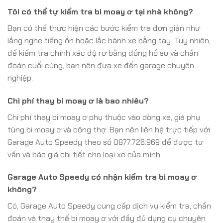
Tôi có thể tự kiểm tra bi moay ơ tại nhà không?
Bạn có thể thực hiện các bước kiểm tra đơn giản như
lắng nghe tiếng ồn hoặc lắc bánh xe bằng tay. Tuy nhiên,
để kiểm tra chính xác độ rơ bằng đồng hồ so và chẩn
đoán cuối cùng, bạn nên đưa xe đến garage chuyên
nghiệp.
Chi phí thay bi moay ơ là bao nhiêu?
Chi phí thay bi moay ơ phụ thuộc vào dòng xe, giá phụ
tùng bi moay ơ và công thợ. Bạn nên liên hệ trực tiếp với
Garage Auto Speedy theo số 0877.726.969 để được tư
vấn và báo giá chi tiết cho loại xe của mình.
Garage Auto Speedy có nhận kiểm tra bi moay ơ
không?
Có, Garage Auto Speedy cung cấp dịch vụ kiểm tra, chẩn
đoán và thay thế bi moay ơ với đầy đủ dụng cụ chuyên