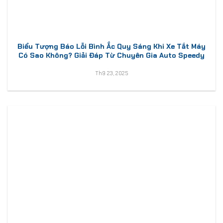
Biểu Tượng Báo Lỗi Bình Ắc Quy Sáng Khi Xe Tắt Máy
Có Sao Không? Giải Đáp Từ Chuyên Gia Auto Speedy
Th9 23, 2025