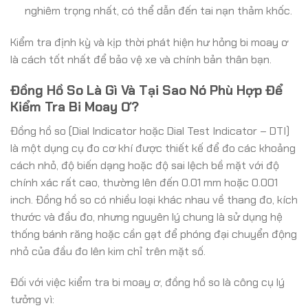
nghiêm trọng nhất, có thể dẫn đến tai nạn thảm khốc.
Kiểm tra định kỳ và kịp thời phát hiện hư hỏng bi moay ơ
là cách tốt nhất để bảo vệ xe và chính bản thân bạn.
Đồng Hồ So Là Gì Và Tại Sao Nó Phù Hợp Để
Kiểm Tra Bi Moay Ơ?
Đồng hồ so (Dial Indicator hoặc Dial Test Indicator – DTI)
là một dụng cụ đo cơ khí được thiết kế để đo các khoảng
cách nhỏ, độ biến dạng hoặc độ sai lệch bề mặt với độ
chính xác rất cao, thường lên đến 0.01 mm hoặc 0.001
inch. Đồng hồ so có nhiều loại khác nhau về thang đo, kích
thước và đầu đo, nhưng nguyên lý chung là sử dụng hệ
thống bánh răng hoặc cần gạt để phóng đại chuyển động
nhỏ của đầu đo lên kim chỉ trên mặt số.
Đối với việc kiểm tra bi moay ơ, đồng hồ so là công cụ lý
tưởng vì: