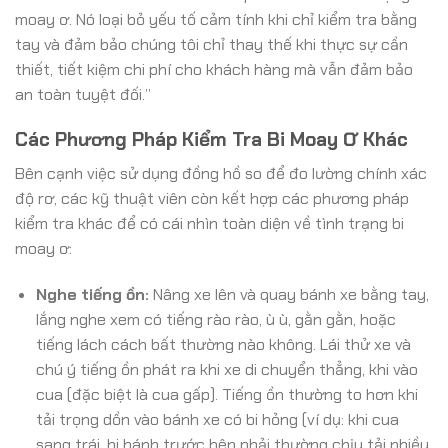
moay ơ. Nó loại bỏ yếu tố cảm tính khi chỉ kiểm tra bằng
tay và đảm bảo chúng tôi chỉ thay thế khi thực sự cần
thiết, tiết kiệm chi phí cho khách hàng mà vẫn đảm bảo
an toàn tuyệt đối.”
Các Phương Pháp Kiểm Tra Bi Moay Ơ Khác
Bên cạnh việc sử dụng đồng hồ so để đo lường chính xác
độ rơ, các kỹ thuật viên còn kết hợp các phương pháp
kiểm tra khác để có cái nhìn toàn diện về tình trạng bi
moay ơ:
Nghe tiếng ồn:
Nâng xe lên và quay bánh xe bằng tay,
lắng nghe xem có tiếng rào rào, ù ù, gằn gằn, hoặc
tiếng lách cách bất thường nào không. Lái thử xe và
chú ý tiếng ồn phát ra khi xe di chuyển thẳng, khi vào
cua (đặc biệt là cua gấp). Tiếng ồn thường to hơn khi
tải trọng dồn vào bánh xe có bi hỏng (ví dụ: khi cua
sang trái, bi bánh trước bên phải thường chịu tải nhiều