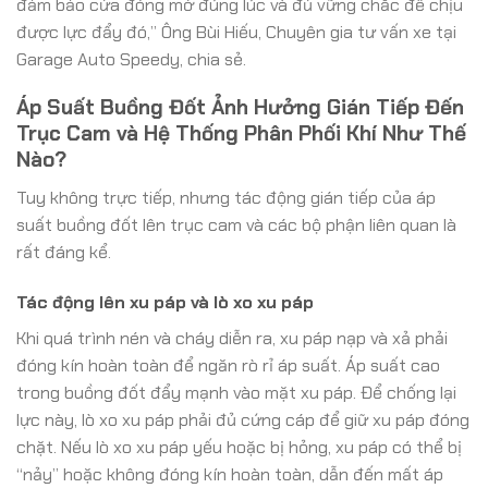
đảm bảo cửa đóng mở đúng lúc và đủ vững chắc để chịu
được lực đẩy đó,” Ông Bùi Hiếu, Chuyên gia tư vấn xe tại
Garage Auto Speedy, chia sẻ.
Áp Suất Buồng Đốt Ảnh Hưởng Gián Tiếp Đến
Trục Cam và Hệ Thống Phân Phối Khí Như Thế
Nào?
Tuy không trực tiếp, nhưng tác động gián tiếp của áp
suất buồng đốt lên trục cam và các bộ phận liên quan là
rất đáng kể.
Tác động lên xu páp và lò xo xu páp
Khi quá trình nén và cháy diễn ra, xu páp nạp và xả phải
đóng kín hoàn toàn để ngăn rò rỉ áp suất. Áp suất cao
trong buồng đốt đẩy mạnh vào mặt xu páp. Để chống lại
lực này, lò xo xu páp phải đủ cứng cáp để giữ xu páp đóng
chặt. Nếu lò xo xu páp yếu hoặc bị hỏng, xu páp có thể bị
“nảy” hoặc không đóng kín hoàn toàn, dẫn đến mất áp