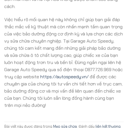
cách.
Việc hiểu rõ mối quan hệ này không chỉ giúp bạn giải đáp
thắc mắc về kỹ thuật mà còn nhấn mạnh tầm quan trọng
của việc bảo dưỡng động cơ định kỳ và lựa chọn các dịch
vụ sửa chữa chuyên nghiệp. Tại Garage Auto Speedy,
chúng tôi cam kết mang đến những giải pháp bảo dưỡng
và sửa chữa ô tô chất lượng cao, giúp chiếc xe của bạn
luôn hoạt động trơn tru và bền bỉ. Đừng ngần ngại liên hệ
Garage Auto Speedy qua số điện thoại 0877.726.969 hoặc
truy cập website
https://autospeedy.vn/
để được các
chuyên gia của chúng tôi tư vấn chi tiết hơn về trục cam,
bảo dưỡng động cơ và mọi vấn đề liên quan đến chiếc xe
của bạn. Chúng tôi luôn sẵn lòng đồng hành cùng bạn
trên mọi nẻo đường!
Bài viết này được đăng trong
Mẹo sửa chữa
. Đánh dấu
liên kết thường