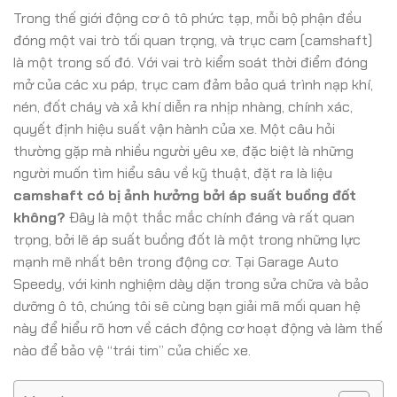
Trong thế giới động cơ ô tô phức tạp, mỗi bộ phận đều
đóng một vai trò tối quan trọng, và trục cam (camshaft)
là một trong số đó. Với vai trò kiểm soát thời điểm đóng
mở của các xu páp, trục cam đảm bảo quá trình nạp khí,
nén, đốt cháy và xả khí diễn ra nhịp nhàng, chính xác,
quyết định hiệu suất vận hành của xe. Một câu hỏi
thường gặp mà nhiều người yêu xe, đặc biệt là những
người muốn tìm hiểu sâu về kỹ thuật, đặt ra là liệu
camshaft có bị ảnh hưởng bởi áp suất buồng đốt
không?
Đây là một thắc mắc chính đáng và rất quan
trọng, bởi lẽ áp suất buồng đốt là một trong những lực
mạnh mẽ nhất bên trong động cơ. Tại Garage Auto
Speedy, với kinh nghiệm dày dặn trong sửa chữa và bảo
dưỡng ô tô, chúng tôi sẽ cùng bạn giải mã mối quan hệ
này để hiểu rõ hơn về cách động cơ hoạt động và làm thế
nào để bảo vệ “trái tim” của chiếc xe.