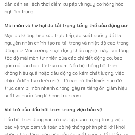
dẫn đến sai lệch thời điểm xu páp và nguy cơ hỏng hóc
nghiêm trọng.
Mài mòn và hư hại do tải trọng tổng thể của động cơ
Mặc dù không tiếp xúc trực tiếp, áp suất buồng đốt là
nguyên nhân chính tạo ra tải trọng và nhiệt độ cao trong
động cơ. Môi trường hoạt động khắc nghiệt này làm tăng
tốc độ mài mòn tự nhiên của các chi tiết động cơ, bao
gồm cả các bạc đỡ trục cam. Nếu hệ thống bôi trơn
không hiệu quả hoặc dầu động cơ kém chất lượng, việc
chịu tải liên tục dưới nhiệt độ cao có thể khiến bạc đỡ
trục cam bị mòn nhanh chóng, gây ra tiếng ồn, giảm hiệu
suất và cuối cùng là hỏng trục cam.
Vai trò của dầu bôi trơn trong việc bảo vệ
Dầu bôi trơn đóng vai trò cực kỳ quan trọng trong việc
bảo vệ trục cam và toàn bộ hệ thống phân phối khí khỏi
những tác động gián tiếp của áp suất buồng đốt. Dầu tạo