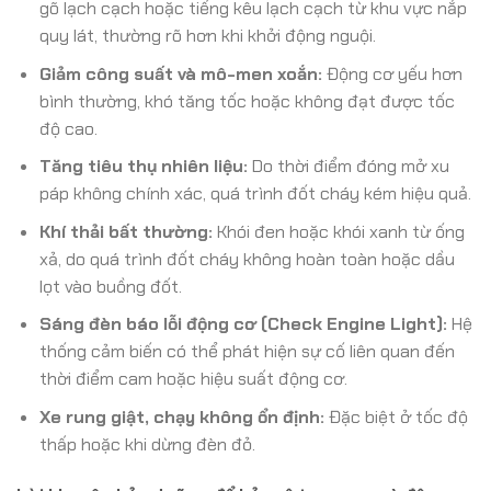
gõ lạch cạch hoặc tiếng kêu lạch cạch từ khu vực nắp
quy lát, thường rõ hơn khi khởi động nguội.
Giảm công suất và mô-men xoắn:
Động cơ yếu hơn
bình thường, khó tăng tốc hoặc không đạt được tốc
độ cao.
Tăng tiêu thụ nhiên liệu:
Do thời điểm đóng mở xu
páp không chính xác, quá trình đốt cháy kém hiệu quả.
Khí thải bất thường:
Khói đen hoặc khói xanh từ ống
xả, do quá trình đốt cháy không hoàn toàn hoặc dầu
lọt vào buồng đốt.
Sáng đèn báo lỗi động cơ (Check Engine Light):
Hệ
thống cảm biến có thể phát hiện sự cố liên quan đến
thời điểm cam hoặc hiệu suất động cơ.
Xe rung giật, chạy không ổn định:
Đặc biệt ở tốc độ
thấp hoặc khi dừng đèn đỏ.