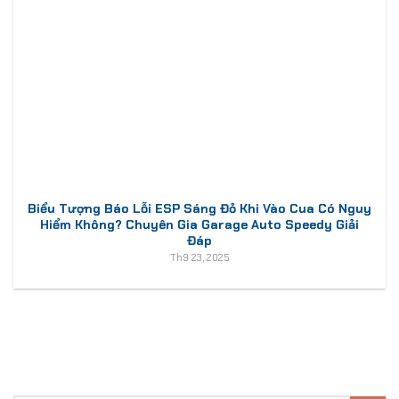
Biểu Tượng Báo Lỗi ESP Sáng Đỏ Khi Vào Cua Có Nguy
Hiểm Không? Chuyên Gia Garage Auto Speedy Giải
Đáp
Th9 23, 2025