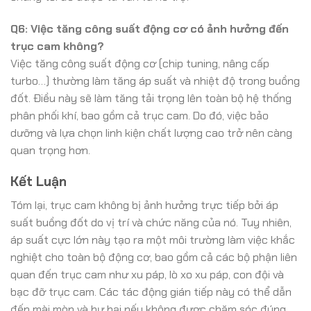
Q6: Việc tăng công suất động cơ có ảnh hưởng đến
trục cam không?
Việc tăng công suất động cơ (chip tuning, nâng cấp
turbo…) thường làm tăng áp suất và nhiệt độ trong buồng
đốt. Điều này sẽ làm tăng tải trọng lên toàn bộ hệ thống
phân phối khí, bao gồm cả trục cam. Do đó, việc bảo
dưỡng và lựa chọn linh kiện chất lượng cao trở nên càng
quan trọng hơn.
Kết Luận
Tóm lại, trục cam không bị ảnh hưởng trực tiếp bởi áp
suất buồng đốt do vị trí và chức năng của nó. Tuy nhiên,
áp suất cực lớn này tạo ra một môi trường làm việc khắc
nghiệt cho toàn bộ động cơ, bao gồm cả các bộ phận liên
quan đến trục cam như xu páp, lò xo xu páp, con đội và
bạc đỡ trục cam. Các tác động gián tiếp này có thể dẫn
đến mài mòn và hư hại nếu không được chăm sóc đúng