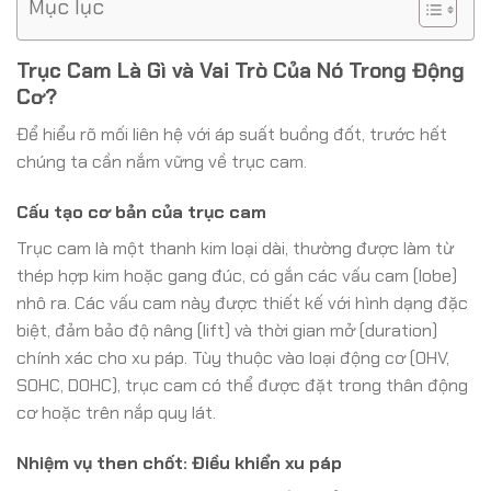
Mục lục
Trục Cam Là Gì và Vai Trò Của Nó Trong Động
Cơ?
Để hiểu rõ mối liên hệ với áp suất buồng đốt, trước hết
chúng ta cần nắm vững về trục cam.
Cấu tạo cơ bản của trục cam
Trục cam là một thanh kim loại dài, thường được làm từ
thép hợp kim hoặc gang đúc, có gắn các vấu cam (lobe)
nhô ra. Các vấu cam này được thiết kế với hình dạng đặc
biệt, đảm bảo độ nâng (lift) và thời gian mở (duration)
chính xác cho xu páp. Tùy thuộc vào loại động cơ (OHV,
SOHC, DOHC), trục cam có thể được đặt trong thân động
cơ hoặc trên nắp quy lát.
Nhiệm vụ then chốt: Điều khiển xu páp