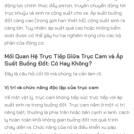
động lực chính thúc đẩy piston, truyền chuyển động tới
trục khuỷu và sinh ra công suất cho xe. Áp suất buồng
đốt càng cao (trong giới hạn thiết kế), công suất sinh ra
càng lớn. Tuy nhiên, áp suất quá cao hoặc không kiểm
soát được có thể gây hư hại nghiêm trọng cho các bộ
phận của động cơ.
Mối Quan Hệ Trực Tiếp Giữa Trục Cam và Áp
Suất Buồng Đốt: Có Hay Không?
Đây là câu hỏi cốt lõi mà chúng ta cần làm rõ.
Vị trí và chức năng độc lập của trục cam
Về mặt vật lý, trục cam không tiếp xúc trực tiếp với áp
suất sinh ra trong buồng đốt. Trục cam nằm ở một vị trí
riêng biệt, thường là phía trên hoặc bên cạnh xi lanh, cách
ly hoàn toàn khỏi không gian buồng đốt nơi quá trình
cháy diễn ra. Chức năng của nó là điều khiển xu páp,