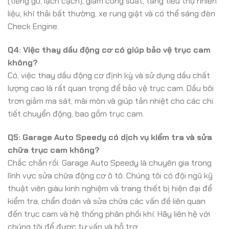
(tiếng gõ, lạch cạch), giảm công suất, tăng tiêu thụ nhiên
liệu, khí thải bất thường, xe rung giật và có thể sáng đèn
Check Engine.
Q4: Việc thay dầu động cơ có giúp bảo vệ trục cam
không?
Có, việc thay dầu động cơ định kỳ và sử dụng dầu chất
lượng cao là rất quan trọng để bảo vệ trục cam. Dầu bôi
trơn giảm ma sát, mài mòn và giúp tản nhiệt cho các chi
tiết chuyển động, bao gồm trục cam.
Q5: Garage Auto Speedy có dịch vụ kiểm tra và sửa
chữa trục cam không?
Chắc chắn rồi. Garage Auto Speedy là chuyên gia trong
lĩnh vực sửa chữa động cơ ô tô. Chúng tôi có đội ngũ kỹ
thuật viên giàu kinh nghiệm và trang thiết bị hiện đại để
kiểm tra, chẩn đoán và sửa chữa các vấn đề liên quan
đến trục cam và hệ thống phân phối khí. Hãy liên hệ với
chúng tôi để được tư vấn và hỗ trợ.