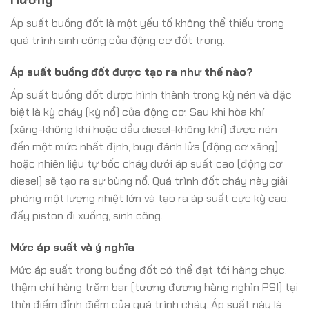
Áp suất buồng đốt là một yếu tố không thể thiếu trong
quá trình sinh công của động cơ đốt trong.
Áp suất buồng đốt được tạo ra như thế nào?
Áp suất buồng đốt được hình thành trong kỳ nén và đặc
biệt là kỳ cháy (kỳ nổ) của động cơ. Sau khi hòa khí
(xăng-không khí hoặc dầu diesel-không khí) được nén
đến một mức nhất định, bugi đánh lửa (động cơ xăng)
hoặc nhiên liệu tự bốc cháy dưới áp suất cao (động cơ
diesel) sẽ tạo ra sự bùng nổ. Quá trình đốt cháy này giải
phóng một lượng nhiệt lớn và tạo ra áp suất cực kỳ cao,
đẩy piston đi xuống, sinh công.
Mức áp suất và ý nghĩa
Mức áp suất trong buồng đốt có thể đạt tới hàng chục,
thậm chí hàng trăm bar (tương đương hàng nghìn PSI) tại
thời điểm đỉnh điểm của quá trình cháy. Áp suất này là