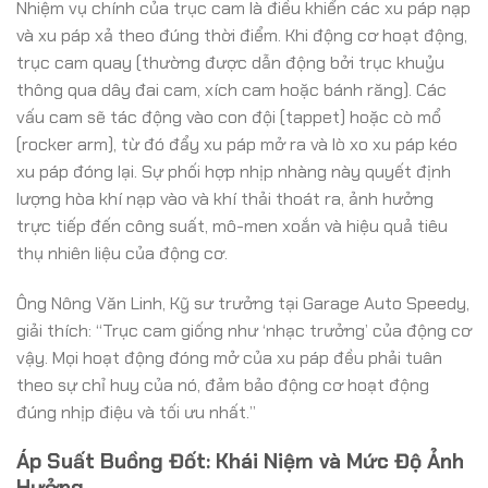
Nhiệm vụ chính của trục cam là điều khiển các xu páp nạp
và xu páp xả theo đúng thời điểm. Khi động cơ hoạt động,
trục cam quay (thường được dẫn động bởi trục khuỷu
thông qua dây đai cam, xích cam hoặc bánh răng). Các
vấu cam sẽ tác động vào con đội (tappet) hoặc cò mổ
(rocker arm), từ đó đẩy xu páp mở ra và lò xo xu páp kéo
xu páp đóng lại. Sự phối hợp nhịp nhàng này quyết định
lượng hòa khí nạp vào và khí thải thoát ra, ảnh hưởng
trực tiếp đến công suất, mô-men xoắn và hiệu quả tiêu
thụ nhiên liệu của động cơ.
Ông Nông Văn Linh, Kỹ sư trưởng tại Garage Auto Speedy,
giải thích: “Trục cam giống như ‘nhạc trưởng’ của động cơ
vậy. Mọi hoạt động đóng mở của xu páp đều phải tuân
theo sự chỉ huy của nó, đảm bảo động cơ hoạt động
đúng nhịp điệu và tối ưu nhất.”
Áp Suất Buồng Đốt: Khái Niệm và Mức Độ Ảnh
Hưởng