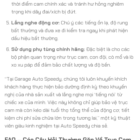
thời điểm cam chính xác và tránh hư hỏng nghiêm
trọng khi dây đai/xích bị đứt.
Lắng nghe động cơ:
Chú ý các tiếng ồn lạ, độ rung
bất thường và đưa xe đi kiểm tra ngay khi phát hiện
dấu hiệu bất thường.
Sử dụng phụ tùng chính hãng:
Đặc biệt là cho các
bộ phận quan trọng như trục cam, con đội, cò mổ và lò
xo xu páp để đảm bảo chất lượng và độ bền.
“Tại Garage Auto Speedy, chúng tôi luôn khuyến khích
khách hàng thực hiện bảo dưỡng định kỳ theo khuyến
nghị của nhà sản xuất và lắng nghe mọi ‘tiếng nói’ từ
chiếc xe của mình. Việc này không chỉ giúp bảo vệ trục
cam mà còn kéo dài tuổi thọ tổng thể của động cơ, tiết
kiệm chi phí sửa chữa lớn trong tương lai,” một kỹ thuật
viên giàu kinh nghiệm tại Auto Speedy chia sẻ.
FAQ – Các Câu Hỏi Thường Gặp Về Trục Cam