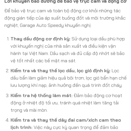
Lời khuyên bảo dưỡng để bảo vệ trục cam và động cơ
Để bảo vệ trục cam và toàn bộ động cơ khỏi những tác
động gián tiếp của áp suất buồng đốt và môi trường khắc
nghiệt, Garage Auto Speedy khuyến nghị:
Thay dầu động cơ định kỳ:
Sử dụng loại dầu phù hợp
với khuyến nghị của nhà sản xuất và điều kiện vận
hành tại Việt Nam. Dầu sạch và đủ cấp độ nhớt sẽ bảo
vệ tốt nhất các bề mặt ma sát.
Kiểm tra và thay thế lọc dầu, lọc gió định kỳ:
Lọc
dầu bẩn làm giảm hiệu quả bôi trơn, lọc gió bẩn hạn chế
lưu lượng khí nạp, ảnh hưởng đến quá trình đốt cháy.
Kiểm tra hệ thống làm mát:
Đảm bảo động cơ hoạt
động ở nhiệt độ tối ưu, tránh quá nhiệt làm tăng tải
trọng và mài mòn.
Kiểm tra và thay thế dây đai cam/xích cam theo
lịch trình:
Việc này cực kỳ quan trọng để đảm bảo