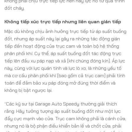
không phải chịu trực tiếp lực nén hay lực nổ từ quá trình
đốt cháy.
Không tiếp xúc trực tiếp nhưng liên quan gián tiếp
Mặc dù không chịu ảnh hưởng trực tiếp từ áp suất buồng
đốt, nhưng áp suất này lại gây ra những tác động gián
tiếp đến hoạt động của trục cam và toàn bộ hệ thống
phân phối khí. Cụ thể, áp suất buồng đốt tác động trực
tiếp lên đầu xu páp nạp và xả (khi chúng đóng kín). Áp lực
này, cùng với lực quán tính và lực lò xo, là những yếu tố
mà cơ cấu phân phối khí (bao gồm cả trục cam) phải tính
toán để đảm bảo xu páp đóng mở đúng thời điểm và
không bị bật ngược lại.
“Các kỹ sư tại Garage Auto Speedy thường giải thích
rằng: Hãy tưởng tượng áp suất buồng đốt như một lực
đẩy cực mạnh vào cửa. Trục cam không phải là cánh cửa,
nhưng nó là bộ phận điều khiển bản lề và chốt cửa, phải