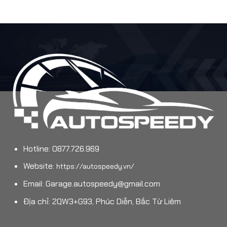
Hotline: 0877.726.969
Website:
https://autospeedy.vn/
Email:
Garage.autospeedy@gmail.com
Địa chỉ: 2QW3+G93, Phúc Diễn, Bắc Từ Liêm