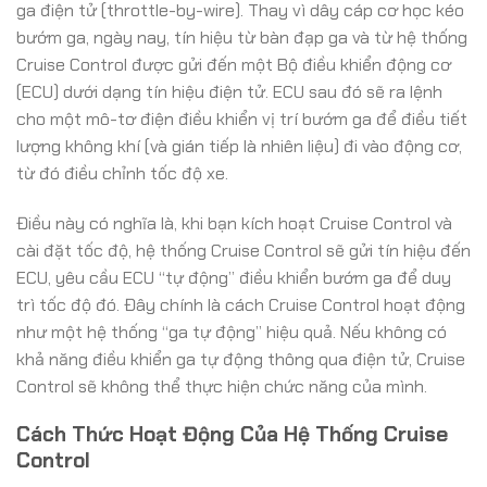
ga điện tử (throttle-by-wire). Thay vì dây cáp cơ học kéo
bướm ga, ngày nay, tín hiệu từ bàn đạp ga và từ hệ thống
Cruise Control được gửi đến một Bộ điều khiển động cơ
(ECU) dưới dạng tín hiệu điện tử. ECU sau đó sẽ ra lệnh
cho một mô-tơ điện điều khiển vị trí bướm ga để điều tiết
lượng không khí (và gián tiếp là nhiên liệu) đi vào động cơ,
từ đó điều chỉnh tốc độ xe.
Điều này có nghĩa là, khi bạn kích hoạt Cruise Control và
cài đặt tốc độ, hệ thống Cruise Control sẽ gửi tín hiệu đến
ECU, yêu cầu ECU “tự động” điều khiển bướm ga để duy
trì tốc độ đó. Đây chính là cách Cruise Control hoạt động
như một hệ thống “ga tự động” hiệu quả. Nếu không có
khả năng điều khiển ga tự động thông qua điện tử, Cruise
Control sẽ không thể thực hiện chức năng của mình.
Cách Thức Hoạt Động Của Hệ Thống Cruise
Control