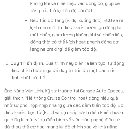
không khí và nhiên liệu vào động cơ, giúp xe
tăng tốc trở lại tốc độ cài đặt.
Nếu tốc độ tăng (ví dụ: xuống dốc), ECU sẽ ra
lệnh cho mô-tơ điều khiển bướm ga đóng lại
một phần, giảm lượng không khí và nhiên liệu,
đồng thời có thể kích hoạt phanh động cơ
(engine braking) để giảm tốc độ.
Duy trì ổn định:
Quá trình này diễn ra liên tục, tự động
điều chỉnh bướm ga để duy trì tốc độ một cách ổn
định nhất có thể.
Ông Nông Văn Linh, Kỹ sư trưởng tại Garage Auto Speedy,
giải thích: “Hệ thống Cruise Control hoạt động hiệu quả
nhờ sự phối hợp nhịp nhàng giữa các cảm biến tốc độ, Bộ
điều khiển điện tử (ECU) và bộ chấp hành điều khiển bướm
ga. Đây là một ví dụ điển hình về việc công nghệ điện tử
đã thay thế cơ học, mang lại độ chính xác và khả năng