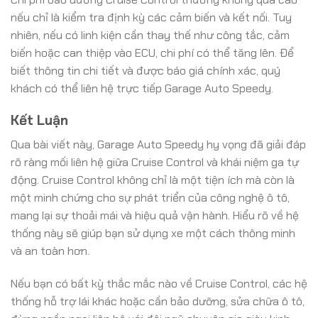
nếu chỉ là kiểm tra định kỳ các cảm biến và kết nối. Tuy
nhiên, nếu có linh kiện cần thay thế như công tắc, cảm
biến hoặc can thiệp vào ECU, chi phí có thể tăng lên. Để
biết thông tin chi tiết và được báo giá chính xác, quý
khách có thể liên hệ trực tiếp Garage Auto Speedy.
Kết Luận
Qua bài viết này, Garage Auto Speedy hy vọng đã giải đáp
rõ ràng mối liên hệ giữa Cruise Control và khái niệm ga tự
động. Cruise Control không chỉ là một tiện ích mà còn là
một minh chứng cho sự phát triển của công nghệ ô tô,
mang lại sự thoải mái và hiệu quả vận hành. Hiểu rõ về hệ
thống này sẽ giúp bạn sử dụng xe một cách thông minh
và an toàn hơn.
Nếu bạn có bất kỳ thắc mắc nào về Cruise Control, các hệ
thống hỗ trợ lái khác hoặc cần bảo dưỡng, sửa chữa ô tô,