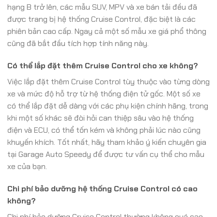
hạng B trở lên, các mẫu SUV, MPV và xe bán tải đều đã
được trang bị hệ thống Cruise Control, đặc biệt là các
phiên bản cao cấp. Ngay cả một số mẫu xe giá phổ thông
cũng đã bắt đầu tích hợp tính năng này.
Có thể lắp đặt thêm Cruise Control cho xe không?
Việc lắp đặt thêm Cruise Control tùy thuộc vào từng dòng
xe và mức độ hỗ trợ từ hệ thống điện tử gốc. Một số xe
có thể lắp đặt dễ dàng với các phụ kiện chính hãng, trong
khi một số khác sẽ đòi hỏi can thiệp sâu vào hệ thống
điện và ECU, có thể tốn kém và không phải lúc nào cũng
khuyến khích. Tốt nhất, hãy tham khảo ý kiến chuyên gia
tại Garage Auto Speedy để được tư vấn cụ thể cho mẫu
xe của bạn.
Chi phí bảo dưỡng hệ thống Cruise Control có cao
không?
Chi phí bảo dưỡng Cruise Control thường không quá cao