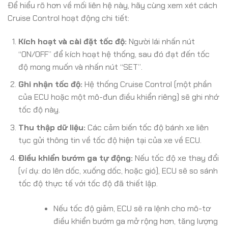
Để hiểu rõ hơn về mối liên hệ này, hãy cùng xem xét cách
Cruise Control hoạt động chi tiết:
Kích hoạt và cài đặt tốc độ:
Người lái nhấn nút
“ON/OFF” để kích hoạt hệ thống, sau đó đạt đến tốc
độ mong muốn và nhấn nút “SET”.
Ghi nhận tốc độ:
Hệ thống Cruise Control (một phần
của ECU hoặc một mô-đun điều khiển riêng) sẽ ghi nhớ
tốc độ này.
Thu thập dữ liệu:
Các cảm biến tốc độ bánh xe liên
tục gửi thông tin về tốc độ hiện tại của xe về ECU.
Điều khiển bướm ga tự động:
Nếu tốc độ xe thay đổi
(ví dụ: do lên dốc, xuống dốc, hoặc gió), ECU sẽ so sánh
tốc độ thực tế với tốc độ đã thiết lập.
Nếu tốc độ giảm, ECU sẽ ra lệnh cho mô-tơ
điều khiển bướm ga mở rộng hơn, tăng lượng