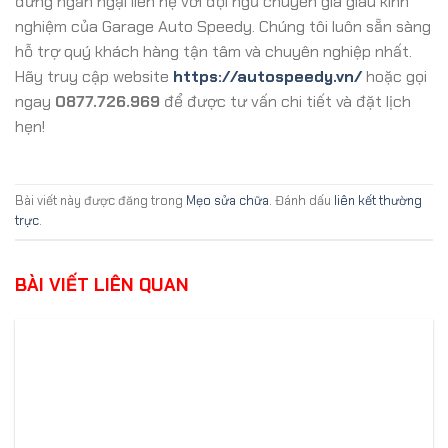
đừng ngần ngại liên hệ với đội ngũ chuyên gia giàu kinh
nghiệm của Garage Auto Speedy. Chúng tôi luôn sẵn sàng
hỗ trợ quý khách hàng tận tâm và chuyên nghiệp nhất.
Hãy truy cập website
https://autospeedy.vn/
hoặc gọi
ngay
0877.726.969
để được tư vấn chi tiết và đặt lịch
hẹn!
Bài viết này được đăng trong
Mẹo sửa chữa
. Đánh dấu
liên kết thường
trực
.
BÀI VIẾT LIÊN QUAN