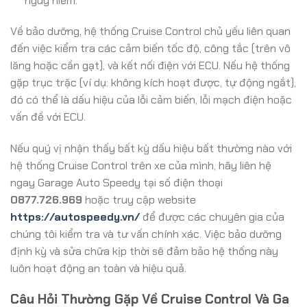
nguy hiểm.
Về bảo dưỡng, hệ thống Cruise Control chủ yếu liên quan
đến việc kiểm tra các cảm biến tốc độ, công tắc (trên vô
lăng hoặc cần gạt), và kết nối điện với ECU. Nếu hệ thống
gặp trục trặc (ví dụ: không kích hoạt được, tự động ngắt),
đó có thể là dấu hiệu của lỗi cảm biến, lỗi mạch điện hoặc
vấn đề với ECU.
Nếu quý vị nhận thấy bất kỳ dấu hiệu bất thường nào với
hệ thống Cruise Control trên xe của mình, hãy liên hệ
ngay Garage Auto Speedy tại số điện thoại
0877.726.969
hoặc truy cập website
https://autospeedy.vn/
để được các chuyên gia của
chúng tôi kiểm tra và tư vấn chính xác. Việc bảo dưỡng
định kỳ và sửa chữa kịp thời sẽ đảm bảo hệ thống này
luôn hoạt động an toàn và hiệu quả.
Câu Hỏi Thường Gặp Về Cruise Control Và Ga