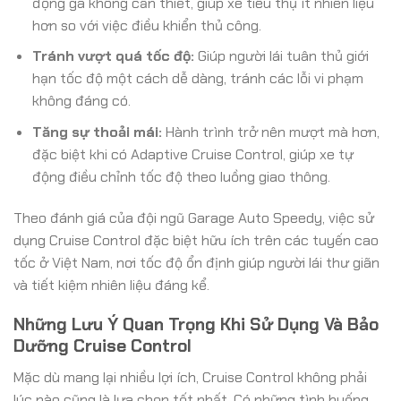
động ga không cần thiết, giúp xe tiêu thụ ít nhiên liệu
hơn so với việc điều khiển thủ công.
Tránh vượt quá tốc độ:
Giúp người lái tuân thủ giới
hạn tốc độ một cách dễ dàng, tránh các lỗi vi phạm
không đáng có.
Tăng sự thoải mái:
Hành trình trở nên mượt mà hơn,
đặc biệt khi có Adaptive Cruise Control, giúp xe tự
động điều chỉnh tốc độ theo luồng giao thông.
Theo đánh giá của đội ngũ Garage Auto Speedy, việc sử
dụng Cruise Control đặc biệt hữu ích trên các tuyến cao
tốc ở Việt Nam, nơi tốc độ ổn định giúp người lái thư giãn
và tiết kiệm nhiên liệu đáng kể.
Những Lưu Ý Quan Trọng Khi Sử Dụng Và Bảo
Dưỡng Cruise Control
Mặc dù mang lại nhiều lợi ích, Cruise Control không phải
lúc nào cũng là lựa chọn tốt nhất. Có những tình huống