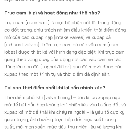
Trục cam là gì và hoạt động như thế nào?
Trục cam (camshaft) là một bộ phận cốt lõi trong động
cơ đốt trong, chịu trách nhiệm điều khiển thời điểm đóng
mở của các xupap nạp (intake valves) và xupap xả
(exhaust valves). Trên trục cam có các vấu cam (cam
lobes) được thiết kế với hình dạng đặc biệt. Khi trục cam
quay theo vòng quay của động cơ, các vấu cam sẽ tác
động lên con đội (tappet/lifter), qua đó mở và đóng các
xupap theo một trình tự và thời điểm đã định sẵn.
Tại sao thời điểm phối khí lại cần chính xác?
Thời điểm phối khí (valve timing) – tức là lúc xupap nạp
mở để hút hỗn hợp không khí-nhiên liệu vào buồng đốt và
xupap xả mở để thải khí cháy ra ngoài – là yếu tố cực kỳ
quan trọng, ảnh hưởng trực tiếp đến hiệu suất, công
suất, mô-men xoắn, mức tiêu thụ nhiên liệu và lượng khí