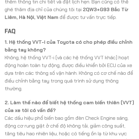
thêm thông tin chi tiết và đặt lịch hẹn. Bạn cũng có thể
ghé thăm địa chỉ của chúng tôi tại
2QW3+G93 Bắc Từ
Liêm, Hà Nội, Việt Nam
để được tư vấn trực tiếp.
FAQ
1. Hệ thống VVT-i của Toyota có cho phép điều chỉnh
bằng tay không?
Không, hệ thống VVT-i (và các hệ thống VVT khác) hoạt
động hoàn toàn tự động, được điều khiển bởi ECU của xe
dựa trên các thông số vận hành. Không có cơ chế nào để
điều chỉnh bằng tay trong quá trình sử dụng thông
thường.
2. Làm thế nào để biết hệ thống cam biến thiên (VVT)
của xe tôi có vấn đề?
Các dấu hiệu phổ biến bao gồm đèn Check Engine sáng,
động cơ rung giật ở chế độ không tải, giảm công suất,
tăng tiêu hao nhiên liệu, hoặc có tiếng ồn lạ từ khu vực