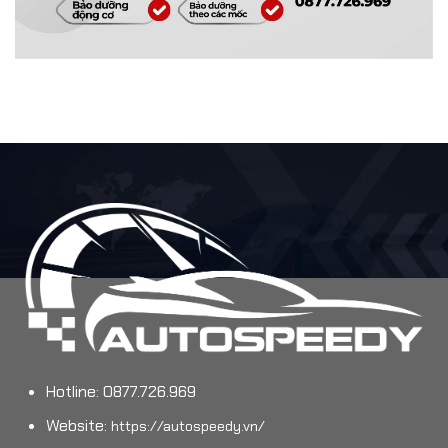
Hotline: 0877.726.969
Website:
https://autospeedy.vn/