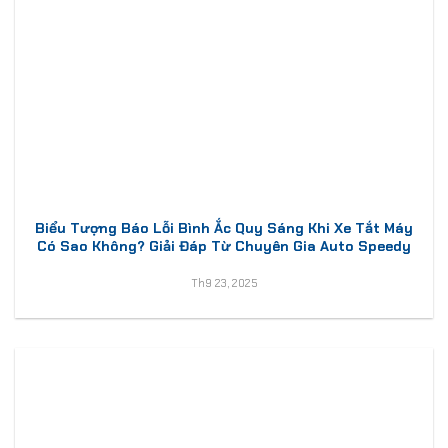
Biểu Tượng Báo Lỗi Bình Ắc Quy Sáng Khi Xe Tắt Máy
Có Sao Không? Giải Đáp Từ Chuyên Gia Auto Speedy
Th9 23, 2025