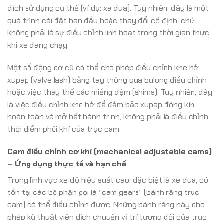
đích sử dụng cụ thể (ví dụ: xe đua). Tuy nhiên, đây là một
quá trình cài đặt ban đầu hoặc thay đổi cố định, chứ
không phải là sự điều chỉnh linh hoạt trong thời gian thực
khi xe đang chạy.
Một số động cơ cũ có thể cho phép điều chỉnh khe hở
xupap (valve lash) bằng tay thông qua bulong điều chỉnh
hoặc việc thay thế các miếng đệm (shims). Tuy nhiên, đây
là việc điều chỉnh khe hở để đảm bảo xupap đóng kín
hoàn toàn và mở hết hành trình, không phải là điều chỉnh
thời điểm phối khí của trục cam.
Cam điều chỉnh cơ khí (mechanical adjustable cams)
– Ứng dụng thực tế và hạn chế
Trong lĩnh vực xe độ hiệu suất cao, đặc biệt là xe đua, có
tồn tại các bộ phận gọi là “cam gears” (bánh răng trục
cam) có thể điều chỉnh được. Những bánh răng này cho
phép kỹ thuật viên dịch chuyển vị trí tương đối của trục