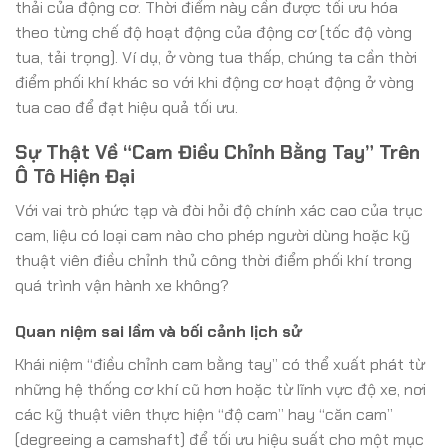
thải của động cơ. Thời điểm này cần được tối ưu hóa
theo từng chế độ hoạt động của động cơ (tốc độ vòng
tua, tải trọng). Ví dụ, ở vòng tua thấp, chúng ta cần thời
điểm phối khí khác so với khi động cơ hoạt động ở vòng
tua cao để đạt hiệu quả tối ưu.
Sự Thật Về “Cam Điều Chỉnh Bằng Tay” Trên
Ô Tô Hiện Đại
Với vai trò phức tạp và đòi hỏi độ chính xác cao của trục
cam, liệu có loại cam nào cho phép người dùng hoặc kỹ
thuật viên điều chỉnh thủ công thời điểm phối khí trong
quá trình vận hành xe không?
Quan niệm sai lầm và bối cảnh lịch sử
Khái niệm “điều chỉnh cam bằng tay” có thể xuất phát từ
những hệ thống cơ khí cũ hơn hoặc từ lĩnh vực độ xe, nơi
các kỹ thuật viên thực hiện “độ cam” hay “căn cam”
(degreeing a camshaft) để tối ưu hiệu suất cho một mục