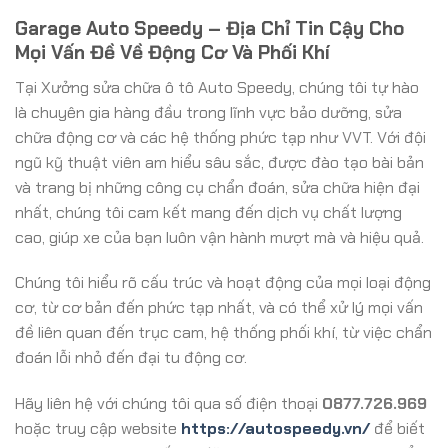
Garage Auto Speedy – Địa Chỉ Tin Cậy Cho
Mọi Vấn Đề Về Động Cơ Và Phối Khí
Tại Xưởng sửa chữa ô tô Auto Speedy, chúng tôi tự hào
là chuyên gia hàng đầu trong lĩnh vực bảo dưỡng, sửa
chữa động cơ và các hệ thống phức tạp như VVT. Với đội
ngũ kỹ thuật viên am hiểu sâu sắc, được đào tạo bài bản
và trang bị những công cụ chẩn đoán, sửa chữa hiện đại
nhất, chúng tôi cam kết mang đến dịch vụ chất lượng
cao, giúp xe của bạn luôn vận hành mượt mà và hiệu quả.
Chúng tôi hiểu rõ cấu trúc và hoạt động của mọi loại động
cơ, từ cơ bản đến phức tạp nhất, và có thể xử lý mọi vấn
đề liên quan đến trục cam, hệ thống phối khí, từ việc chẩn
đoán lỗi nhỏ đến đại tu động cơ.
Hãy liên hệ với chúng tôi qua số điện thoại
0877.726.969
hoặc truy cập website
https://autospeedy.vn/
để biết