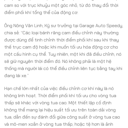
cam so với trục khuỷu một góc nhỏ, từ đó thay đổi thời
điểm phối khí tổng thể của động cơ.
Ông Nông Văn Linh, Kỹ sư trưởng tại Garage Auto Speedy,
chia sẻ: “Các loại bánh răng cam điều chỉnh này thường
được dùng để tinh chỉnh thời điểm phối khí sau khi thay
thế trục cam độ hoặc khi muốn tối ưu hóa động cơ cho
một cấu hình cụ thể. Tuy nhiên, một khi đã điều chỉnh, nó
sẽ giữ nguyên thời điểm đó. Nó không phải là một hệ
thống mà người lái có thể điều chỉnh liên tục bằng tay khi
đang lái xe.”
Hạn chế lớn nhất của việc điều chỉnh cơ khí này là nó
không linh hoạt. Thời điểm phối khí tối ưu cho vòng tua
thấp sẽ khác với vòng tua cao. Một thiết lập cố định
không thể mang lại hiệu suất tối ưu trên toàn dải vòng
tua, dẫn đến sự đánh đổi giữa công suất ở vòng tua cao
và mô-men xoắn ở vòng tua thấp, hoặc tệ hơn là ảnh