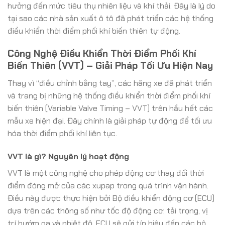
hưởng đến mức tiêu thụ nhiên liệu và khí thải. Đây là lý do
tại sao các nhà sản xuất ô tô đã phát triển các hệ thống
điều khiển thời điểm phối khí biến thiên tự động.
Công Nghệ Điều Khiển Thời Điểm Phối Khí
Biến Thiên (VVT) – Giải Pháp Tối Ưu Hiện Nay
Thay vì “điều chỉnh bằng tay”, các hãng xe đã phát triển
và trang bị những hệ thống điều khiển thời điểm phối khí
biến thiên (Variable Valve Timing – VVT) trên hầu hết các
mẫu xe hiện đại. Đây chính là giải pháp tự động để tối ưu
hóa thời điểm phối khí liên tục.
VVT là gì? Nguyên lý hoạt động
VVT là một công nghệ cho phép động cơ thay đổi thời
điểm đóng mở của các xupap trong quá trình vận hành.
Điều này được thực hiện bởi Bộ điều khiển động cơ (ECU)
dựa trên các thông số như tốc độ động cơ, tải trọng, vị
trí bướm ga và nhiệt độ. ECU sẽ gửi tín hiệu đến các bộ