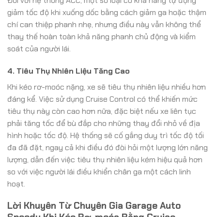
Đối với hệ thống ACC, một số loại có khả năng tự động
giảm tốc độ khi xuống dốc bằng cách giảm ga hoặc thậm
chí can thiệp phanh nhẹ, nhưng điều này vẫn không thể
thay thế hoàn toàn khả năng phanh chủ động và kiểm
soát của người lái.
4. Tiêu Thụ Nhiên Liệu Tăng Cao
Khi kéo rơ-moóc nặng, xe sẽ tiêu thụ nhiên liệu nhiều hơn
đáng kể. Việc sử dụng Cruise Control có thể khiến mức
tiêu thụ này còn cao hơn nữa, đặc biệt nếu xe liên tục
phải tăng tốc để bù đắp cho những thay đổi nhỏ về địa
hình hoặc tốc độ. Hệ thống sẽ cố gắng duy trì tốc độ tối
đa đã đặt, ngay cả khi điều đó đòi hỏi một lượng lớn năng
lượng, dẫn đến việc tiêu thụ nhiên liệu kém hiệu quả hơn
so với việc người lái điều khiển chân ga một cách linh
hoạt.
Lời Khuyên Từ Chuyên Gia Garage Auto