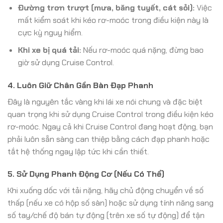
Đường trơn trượt (mưa, băng tuyết, cát sỏi):
Việc
mất kiểm soát khi kéo rơ-moóc trong điều kiện này là
cực kỳ nguy hiểm.
Khi xe bị quá tải:
Nếu rơ-moóc quá nặng, đừng bao
giờ sử dụng Cruise Control.
4. Luôn Giữ Chân Gần Bàn Đạp Phanh
Đây là nguyên tắc vàng khi lái xe nói chung và đặc biệt
quan trọng khi sử dụng Cruise Control trong điều kiện kéo
rơ-moóc. Ngay cả khi Cruise Control đang hoạt động, bạn
phải luôn sẵn sàng can thiệp bằng cách đạp phanh hoặc
tắt hệ thống ngay lập tức khi cần thiết.
5. Sử Dụng Phanh Động Cơ (Nếu Có Thể)
Khi xuống dốc với tải nặng, hãy chủ động chuyển về số
thấp (nếu xe có hộp số sàn) hoặc sử dụng tính năng sang
số tay/chế độ bán tự động (trên xe số tự động) để tận