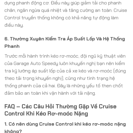
dụng phanh động cơ. Điều này giúp giảm tải cho phanh
chân, ngăn ngừa quá nhiệt và tăng cường an toàn. Cruise
Control truyền thống không có khả năng tự động làm
điều này.
6. Thường Xuyên Kiểm Tra Áp Suất Lốp Và Hệ Thống
Phanh
Trước mỗi hành trình kéo rơ-moóc, đội ngũ kỹ thuật viên
của Garage Auto Speedy luôn khuyến nghị bạn nên kiểm
tra kỹ lưỡng áp suất lốp của cả xe kéo và rơ-moóc (đúng
theo tải trọng khuyến nghị), cũng như tình trạng hệ
thống phanh của cả hai. Đây là những yếu tố then chốt
đảm bảo an toàn khi vận hành với tải nặng.
FAQ – Các Câu Hỏi Thường Gặp Về Cruise
Control Khi Kéo Rơ-moóc Nặng
1. Có nên dùng Cruise Control khi kéo rơ-moóc nặng
không?