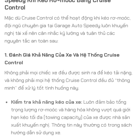
Speedy Khi Kéo Rơ-moóc Bằng Cruise
Control
Mặc dù Cruise Control có thể hoạt động khi kéo rơ-moóc,
đội ngũ chuyên gia tại Garage Auto Speedy luôn khuyến
nghị tài xế nên cân nhắc kỹ lưỡng và tuân thủ các
nguyên tắc an toàn sau:
1. Đánh Giá Khả Năng Của Xe Và Hệ Thống Cruise
Control
Không phải mọi chiếc xe đều được sinh ra để kéo tải nặng,
và không phải mọi hệ thống Cruise Control đều đủ “thông
minh” để xử lý tốt tình huống này.
Kiểm tra khả năng kéo của xe:
Luôn đảm bảo tổng
trọng lượng rơ-moóc và hàng hóa không vượt quá giới
hạn kéo tối đa (towing capacity) của xe được nhà sản
xuất khuyến nghị. Thông tin này thường có trong sách
hướng dẫn sử dụng xe.