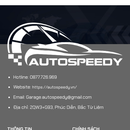
Hotline: 0877.726.969
Website:
https://autospeedy.vn/
Email:
Garage.autospeedy@gmail.com
Địa chỉ: 2QW3+G93, Phúc Diễn, Bắc Từ Liêm
THÔNG TIN
CHÍNH SÁCH