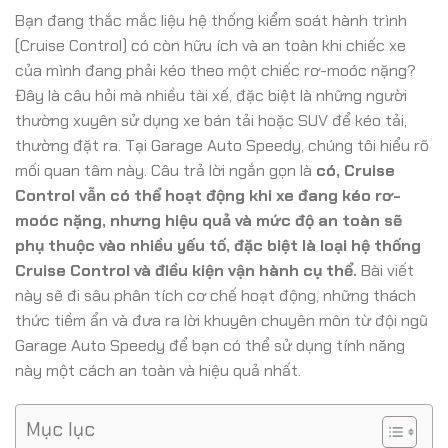
Bạn đang thắc mắc liệu hệ thống kiểm soát hành trình
(Cruise Control) có còn hữu ích và an toàn khi chiếc xe
của mình đang phải kéo theo một chiếc rơ-moóc nặng?
Đây là câu hỏi mà nhiều tài xế, đặc biệt là những người
thường xuyên sử dụng xe bán tải hoặc SUV để kéo tải,
thường đặt ra. Tại Garage Auto Speedy, chúng tôi hiểu rõ
mối quan tâm này. Câu trả lời ngắn gọn là
có, Cruise
Control vẫn có thể hoạt động khi xe đang kéo rơ-
moóc nặng, nhưng hiệu quả và mức độ an toàn sẽ
phụ thuộc vào nhiều yếu tố, đặc biệt là loại hệ thống
Cruise Control và điều kiện vận hành cụ thể.
Bài viết
này sẽ đi sâu phân tích cơ chế hoạt động, những thách
thức tiềm ẩn và đưa ra lời khuyên chuyên môn từ đội ngũ
Garage Auto Speedy để bạn có thể sử dụng tính năng
này một cách an toàn và hiệu quả nhất.
Mục lục