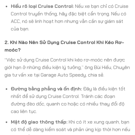
Hiểu rõ loại Cruise Control:
Nếu xe bạn chỉ có Cruise
Control truyền thống, hãy đặc biệt cẩn trọng. Nếu có
ACC, nó sẽ linh hoạt hơn nhưng vẫn cần sự giám sát
của bạn.
2. Khi Nào Nên Sử Dụng Cruise Control Khi Kéo Rơ-
moóc?
“Việc sử dụng Cruise Control khi kéo rơ-moóc nên được
giới hạn ở những điều kiện lý tưởng,” ông Bùi Hiếu, Chuyên
gia tư vấn xe tại Garage Auto Speedy, chia sẻ.
Đường bằng phẳng và ổn định:
Đây là điều kiện tốt
nhất để sử dụng Cruise Control. Tránh các đoạn
đường đèo dốc, quanh co hoặc có nhiều thay đổi độ
cao liên tục.
Mật độ giao thông thấp:
Khi có ít xe xung quanh, bạn
có thể dễ dàng kiểm soát và phản ứng kịp thời hơn nếu