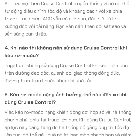
ACC ưu việt hơn Cruise Control truyền thống vì nó có thể
tự động điều chỉnh tốc độ và khoảng cách với xe phía
trước. Tuy nhiên, ACC vẫn có giới hạn, đặc biệt là khi
xuống dốc với tải nặng. Bạn vẫn cần theo dõi sát sao và
sẵn sàng can thiệp.
4. Khi nào thì không nên sử dụng Cruise Control khi
kéo rơ-moóc?
Tuyệt đối không sử dụng Cruise Control khi kéo rơ-moóc
trên đường đèo dốc, quanh co, giao thông đông đúc,
đường trơn trượt hoặc khi xe bị quá tải.
5. Kéo rơ-moóc nặng ảnh hưởng thế nào đến xe khi
dùng Cruise Control?
Việc kéo rơ-moóc nặng khiến động cơ, hộp số và hệ thống
phanh phải chịu tải trọng lớn hơn. Khi dùng Cruise Control,
áp lực này càng tăng do hệ thống cố gắng duy trì tốc độ
liên tục, có thể gây quá nhiệt, hao mòn nhanh hơn và giảm