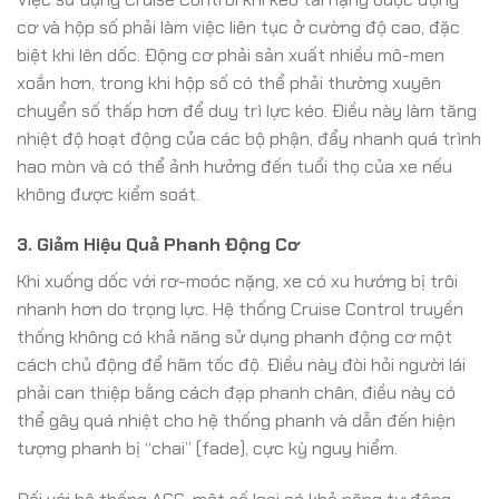
cơ và hộp số phải làm việc liên tục ở cường độ cao, đặc
biệt khi lên dốc. Động cơ phải sản xuất nhiều mô-men
xoắn hơn, trong khi hộp số có thể phải thường xuyên
chuyển số thấp hơn để duy trì lực kéo. Điều này làm tăng
nhiệt độ hoạt động của các bộ phận, đẩy nhanh quá trình
hao mòn và có thể ảnh hưởng đến tuổi thọ của xe nếu
không được kiểm soát.
3. Giảm Hiệu Quả Phanh Động Cơ
Khi xuống dốc với rơ-moóc nặng, xe có xu hướng bị trôi
nhanh hơn do trọng lực. Hệ thống Cruise Control truyền
thống không có khả năng sử dụng phanh động cơ một
cách chủ động để hãm tốc độ. Điều này đòi hỏi người lái
phải can thiệp bằng cách đạp phanh chân, điều này có
thể gây quá nhiệt cho hệ thống phanh và dẫn đến hiện
tượng phanh bị “chai” (fade), cực kỳ nguy hiểm.