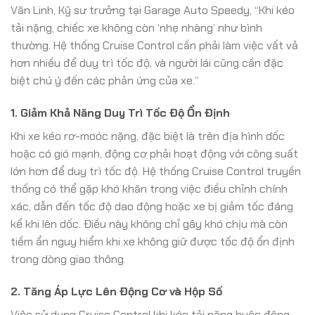
Văn Linh, Kỹ sư trưởng tại Garage Auto Speedy, “Khi kéo
tải nặng, chiếc xe không còn ‘nhẹ nhàng’ như bình
thường. Hệ thống Cruise Control cần phải làm việc vất vả
hơn nhiều để duy trì tốc độ, và người lái cũng cần đặc
biệt chú ý đến các phản ứng của xe.”
1. Giảm Khả Năng Duy Trì Tốc Độ Ổn Định
Khi xe kéo rơ-moóc nặng, đặc biệt là trên địa hình dốc
hoặc có gió mạnh, động cơ phải hoạt động với công suất
lớn hơn để duy trì tốc độ. Hệ thống Cruise Control truyền
thống có thể gặp khó khăn trong việc điều chỉnh chính
xác, dẫn đến tốc độ dao động hoặc xe bị giảm tốc đáng
kể khi lên dốc. Điều này không chỉ gây khó chịu mà còn
tiềm ẩn nguy hiểm khi xe không giữ được tốc độ ổn định
trong dòng giao thông.
2. Tăng Áp Lực Lên Động Cơ và Hộp Số
Việc sử dụng Cruise Control khi kéo tải nặng buộc động