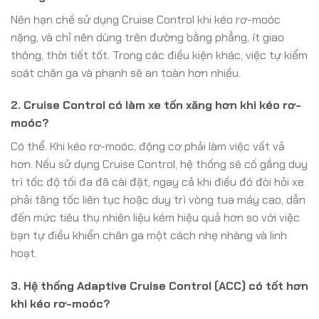
Nên hạn chế sử dụng Cruise Control khi kéo rơ-moóc
nặng, và chỉ nên dùng trên đường bằng phẳng, ít giao
thông, thời tiết tốt. Trong các điều kiện khác, việc tự kiểm
soát chân ga và phanh sẽ an toàn hơn nhiều.
2. Cruise Control có làm xe tốn xăng hơn khi kéo rơ-
moóc?
Có thể. Khi kéo rơ-moóc, động cơ phải làm việc vất vả
hơn. Nếu sử dụng Cruise Control, hệ thống sẽ cố gắng duy
trì tốc độ tối đa đã cài đặt, ngay cả khi điều đó đòi hỏi xe
phải tăng tốc liên tục hoặc duy trì vòng tua máy cao, dẫn
đến mức tiêu thụ nhiên liệu kém hiệu quả hơn so với việc
bạn tự điều khiển chân ga một cách nhẹ nhàng và linh
hoạt.
3. Hệ thống Adaptive Cruise Control (ACC) có tốt hơn
khi kéo rơ-moóc?