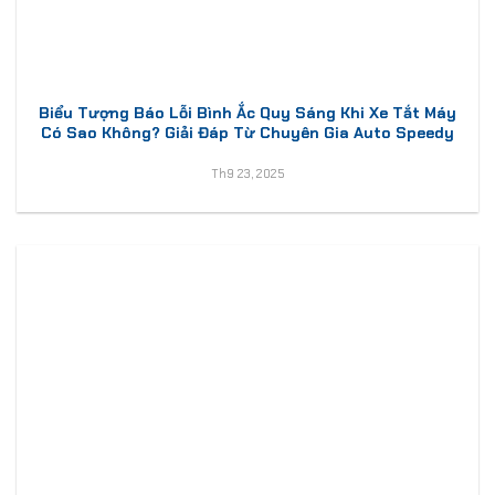
Biểu Tượng Báo Lỗi Bình Ắc Quy Sáng Khi Xe Tắt Máy
Có Sao Không? Giải Đáp Từ Chuyên Gia Auto Speedy
Th9 23, 2025