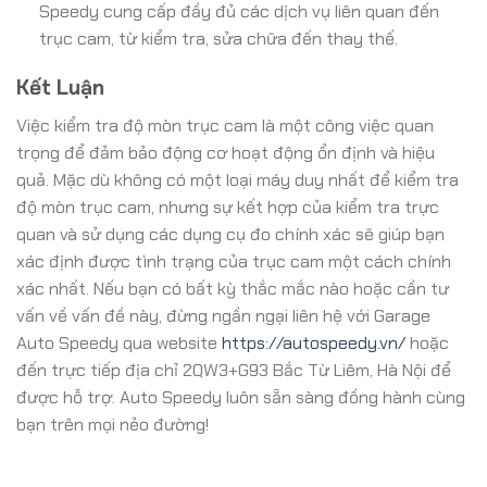
Speedy cung cấp đầy đủ các dịch vụ liên quan đến
trục cam, từ kiểm tra, sửa chữa đến thay thế.
Kết Luận
Việc kiểm tra độ mòn trục cam là một công việc quan
trọng để đảm bảo động cơ hoạt động ổn định và hiệu
quả. Mặc dù không có một loại máy duy nhất để kiểm tra
độ mòn trục cam, nhưng sự kết hợp của kiểm tra trực
quan và sử dụng các dụng cụ đo chính xác sẽ giúp bạn
xác định được tình trạng của trục cam một cách chính
xác nhất. Nếu bạn có bất kỳ thắc mắc nào hoặc cần tư
vấn về vấn đề này, đừng ngần ngại liên hệ với Garage
Auto Speedy qua website
https://autospeedy.vn/
hoặc
đến trực tiếp địa chỉ 2QW3+G93 Bắc Từ Liêm, Hà Nội để
được hỗ trợ. Auto Speedy luôn sẵn sàng đồng hành cùng
bạn trên mọi nẻo đường!