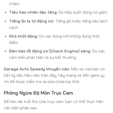
chậm.
Tiêu hao nhiên liệu tăng:
Do hiệu suất động cơ giảm.
Tiếng ồn lạ từ động cơ:
Tiếng gõ hoặc tiếng kêu lạch
cạch.
Khó khởi động:
Do van đóng mở không đúng thời
điểm.
Đèn báo lỗi động cơ (Check Engine) sáng:
Do các
cảm biến phát hiện ra sự bất thường.
Garage Auto Speedy khuyến cáo:
Nếu xe của bạn có
bất kỳ dấu hiệu nào trên đây, hãy mang xe đến gara uy
tín để được kiểm tra và sửa chữa kịp thời.
Phòng Ngừa Độ Mòn Trục Cam
Để kéo dài tuổi thọ của trục cam, bạn có thể thực hiện
các biện pháp sau: