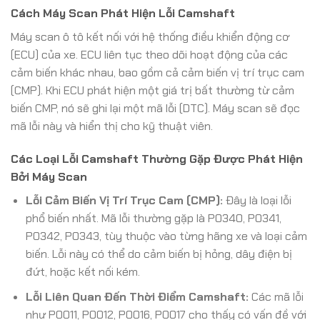
Cách Máy Scan Phát Hiện Lỗi Camshaft
Máy scan ô tô kết nối với hệ thống điều khiển động cơ
(ECU) của xe. ECU liên tục theo dõi hoạt động của các
cảm biến khác nhau, bao gồm cả cảm biến vị trí trục cam
(CMP). Khi ECU phát hiện một giá trị bất thường từ cảm
biến CMP, nó sẽ ghi lại một mã lỗi (DTC). Máy scan sẽ đọc
mã lỗi này và hiển thị cho kỹ thuật viên.
Các Loại Lỗi Camshaft Thường Gặp Được Phát Hiện
Bởi Máy Scan
Lỗi Cảm Biến Vị Trí Trục Cam (CMP):
Đây là loại lỗi
phổ biến nhất. Mã lỗi thường gặp là P0340, P0341,
P0342, P0343, tùy thuộc vào từng hãng xe và loại cảm
biến. Lỗi này có thể do cảm biến bị hỏng, dây điện bị
đứt, hoặc kết nối kém.
Lỗi Liên Quan Đến Thời Điểm Camshaft:
Các mã lỗi
như P0011, P0012, P0016, P0017 cho thấy có vấn đề với