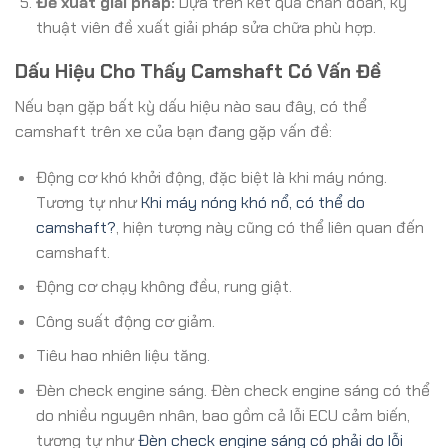
Đề xuất giải pháp:
Dựa trên kết quả chẩn đoán, kỹ
thuật viên đề xuất giải pháp sửa chữa phù hợp.
Dấu Hiệu Cho Thấy Camshaft Có Vấn Đề
Nếu bạn gặp bất kỳ dấu hiệu nào sau đây, có thể
camshaft trên xe của bạn đang gặp vấn đề:
Động cơ khó khởi động, đặc biệt là khi máy nóng.
Tương tự như
Khi máy nóng khó nổ, có thể do
camshaft?
, hiện tượng này cũng có thể liên quan đến
camshaft.
Động cơ chạy không đều, rung giật.
Công suất động cơ giảm.
Tiêu hao nhiên liệu tăng.
Đèn check engine sáng. Đèn check engine sáng có thể
do nhiều nguyên nhân, bao gồm cả lỗi ECU cảm biến,
tương tự như
Đèn check engine sáng có phải do lỗi