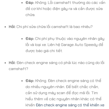
Đáp:
Không. Lỗi camshaft thường do các vấn
đề cơ khí hoặc điện gây ra và cần được sửa
chữa.
Hỏi:
Chi phí sửa chữa lỗi camshaft là bao nhiêu?
Đáp:
Chi phí phụ thuộc vào nguyên nhân gây
lỗi và loại xe. Liên hệ Garage Auto Speedy để
được báo giá chi tiết.
Hỏi:
Đèn check engine sáng có phải lúc nào cũng do lỗi
camshaft?
Đáp:
Không. Đèn check engine sáng có thể
do nhiều nguyên nhân. Để biết chắc chắn,
cần sử dụng máy scan để đọc mã lỗi. Tìm
hiểu thêm về các nguyên nhân khác có thể
khiến
Đèn check engine sáng có thể khiến xe