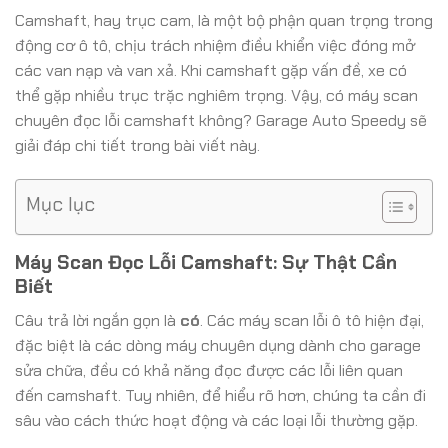
Camshaft, hay trục cam, là một bộ phận quan trọng trong
động cơ ô tô, chịu trách nhiệm điều khiển việc đóng mở
các van nạp và van xả. Khi camshaft gặp vấn đề, xe có
thể gặp nhiều trục trặc nghiêm trọng. Vậy, có máy scan
chuyên đọc lỗi camshaft không? Garage Auto Speedy sẽ
giải đáp chi tiết trong bài viết này.
Mục lục
Máy Scan Đọc Lỗi Camshaft: Sự Thật Cần
Biết
Câu trả lời ngắn gọn là
có
. Các máy scan lỗi ô tô hiện đại,
đặc biệt là các dòng máy chuyên dụng dành cho garage
sửa chữa, đều có khả năng đọc được các lỗi liên quan
đến camshaft. Tuy nhiên, để hiểu rõ hơn, chúng ta cần đi
sâu vào cách thức hoạt động và các loại lỗi thường gặp.