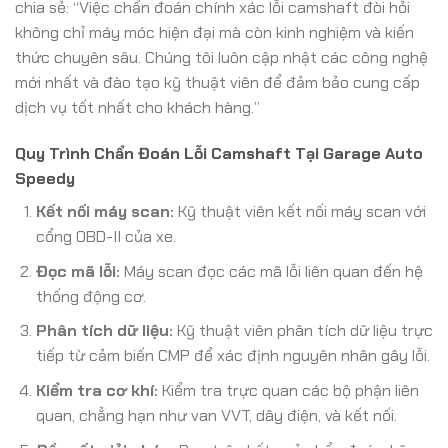
chia sẻ: “Việc chẩn đoán chính xác lỗi camshaft đòi hỏi
không chỉ máy móc hiện đại mà còn kinh nghiệm và kiến
thức chuyên sâu. Chúng tôi luôn cập nhật các công nghệ
mới nhất và đào tạo kỹ thuật viên để đảm bảo cung cấp
dịch vụ tốt nhất cho khách hàng.”
Quy Trình Chẩn Đoán Lỗi Camshaft Tại Garage Auto
Speedy
Kết nối máy scan:
Kỹ thuật viên kết nối máy scan với
cổng OBD-II của xe.
Đọc mã lỗi:
Máy scan đọc các mã lỗi liên quan đến hệ
thống động cơ.
Phân tích dữ liệu:
Kỹ thuật viên phân tích dữ liệu trực
tiếp từ cảm biến CMP để xác định nguyên nhân gây lỗi.
Kiểm tra cơ khí:
Kiểm tra trực quan các bộ phận liên
quan, chẳng hạn như van VVT, dây điện, và kết nối.