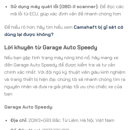
Sử dụng máy quét lỗi (OBD-II scanner):
Để đọc các
mã lỗi từ ECU, giúp xác định vấn đề nhanh chóng hơn.
Để hiểu rõ hơn, hãy tìm hiểu xem
Camshaft bị gỉ sét có
dùng lại được không?
Lời khuyên từ Garage Auto Speedy
Nếu bạn gặp tình trạng máy nóng khó nổ, hãy mang xe
đến Garage Auto Speedy để được kiểm tra và tư vấn
chính xác nhất. Với đội ngũ kỹ thuật viên giàu kinh nghiệm
và trang thiết bị hiện đại, chúng tôi sẽ nhanh chóng tìm ra
nguyên nhân và đưa ra giải pháp tối ưu cho chiếc xe của
bạn.
Garage Auto Speedy:
Địa chỉ:
2QW3+G93 Bắc Từ Liêm, Hà Nội, Việt Nam