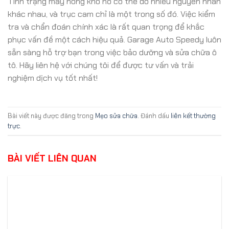
Tình trạng máy nóng khó nổ có thể do nhiều nguyên nhân
khác nhau, và trục cam chỉ là một trong số đó. Việc kiểm
tra và chẩn đoán chính xác là rất quan trọng để khắc
phục vấn đề một cách hiệu quả. Garage Auto Speedy luôn
sẵn sàng hỗ trợ bạn trong việc bảo dưỡng và sửa chữa ô
tô. Hãy liên hệ với chúng tôi để được tư vấn và trải
nghiệm dịch vụ tốt nhất!
Bài viết này được đăng trong
Mẹo sửa chữa
. Đánh dấu
liên kết thường
trực
.
BÀI VIẾT LIÊN QUAN