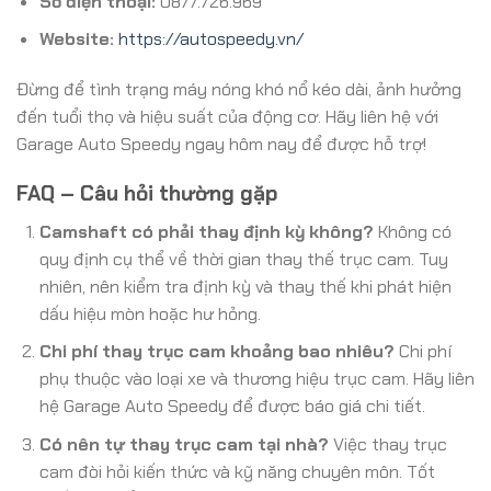
Số điện thoại:
0877.726.969
Website:
https://autospeedy.vn/
Đừng để tình trạng máy nóng khó nổ kéo dài, ảnh hưởng
đến tuổi thọ và hiệu suất của động cơ. Hãy liên hệ với
Garage Auto Speedy ngay hôm nay để được hỗ trợ!
FAQ – Câu hỏi thường gặp
Camshaft có phải thay định kỳ không?
Không có
quy định cụ thể về thời gian thay thế trục cam. Tuy
nhiên, nên kiểm tra định kỳ và thay thế khi phát hiện
dấu hiệu mòn hoặc hư hỏng.
Chi phí thay trục cam khoảng bao nhiêu?
Chi phí
phụ thuộc vào loại xe và thương hiệu trục cam. Hãy liên
hệ Garage Auto Speedy để được báo giá chi tiết.
Có nên tự thay trục cam tại nhà?
Việc thay trục
cam đòi hỏi kiến thức và kỹ năng chuyên môn. Tốt