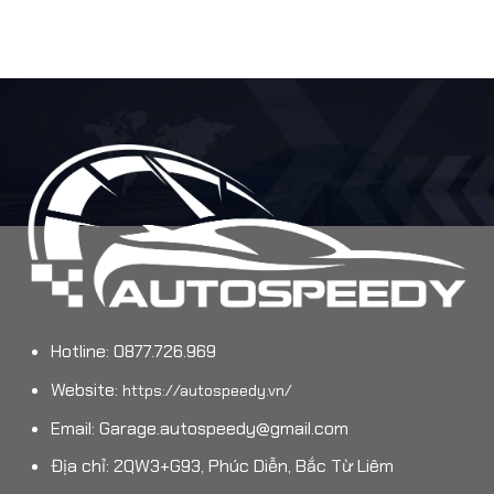
Hotline: 0877.726.969
Website:
https://autospeedy.vn/
Email:
Garage.autospeedy@gmail.com
Địa chỉ: 2QW3+G93, Phúc Diễn, Bắc Từ Liêm