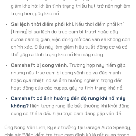
giảm khe hở, khiến tình trạng thiếu hụt trở nên nghiêm
trọng hơn, gây khó nổ.
Sai lệch thời điểm phối khí:
Nếu thời điểm phối khí
(timing) bị sai lệch do trục cam bị trượt hoặc dây
curoa cam bị giãn, việc đóng mở các van sẽ không còn
chính xác. Điều này làm giảm hiệu suất động cơ và có
thể gây ra tình trạng khó nổ khi máy nóng.
Camshaft bị cong vênh:
Trường hợp này hiếm gặp,
nhưng nếu trục cam bị cong vênh do va đập mạnh
hoặc quá nhiệt, nó sẽ ảnh hưởng nghiêm trọng đến
hoạt động của các xupap, gây ra tình trạng khó nổ.
Camshaft có ảnh hưởng đến độ rung khi nổ máy
không?
Hiện tượng rung lắc bất thường khi khởi động
cũng có thể là dấu hiệu trục cam đang gặp vấn đề.
Ông Nông Văn Linh, Kỹ sư trưởng tại Garage Auto Speedy,
chia sẻ: “Việc kiểm tra trục cam định kỳ là rất quan trọng.