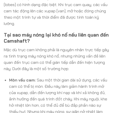
(lobes) có hình dạng đặc biệt. Khi trục cam quay, các vấu
cam tác động lên các xupap (van), mở hoặc đóng chúng
theo một trình tự và thời điểm đã được tính toán kỹ
lưỡng.
Tại sao máy nóng lại khó nổ nếu liên quan đến
Camshaft?
Mặc dù trục cam không phải là nguyên nhân trực tiếp gây
ra tình trạng máy nóng khó nổ, nhưng những vấn đề liên
quan đến trục cam có thể gián tiếp dẫn đến hiện tượng
này. Dưới đây là một số trường hợp:
Mòn vấu cam:
Sau một thời gian dài sử dụng, các vấu
cam có thể bị mòn. Điều này làm giảm hành trình mở
của xupap, dẫn đến lượng khí nạp và khí xả không đủ,
ảnh hưởng đến quá trình đốt cháy. Khi máy nguội, khe
hở nhiệt lớn hơn, có thể đủ để bù đắp phần nào sự
thiếu hụt. Nhưng khi máy nóng, sự giãn nở nhiệt làm