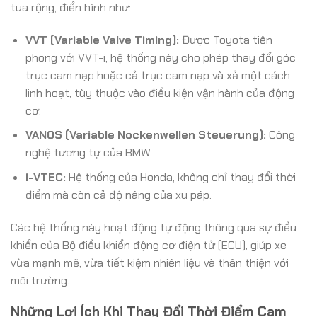
tua rộng, điển hình như:
VVT (Variable Valve Timing):
Được Toyota tiên
phong với VVT-i, hệ thống này cho phép thay đổi góc
trục cam nạp hoặc cả trục cam nạp và xả một cách
linh hoạt, tùy thuộc vào điều kiện vận hành của động
cơ.
VANOS (Variable Nockenwellen Steuerung):
Công
nghệ tương tự của BMW.
i-VTEC:
Hệ thống của Honda, không chỉ thay đổi thời
điểm mà còn cả độ nâng của xu páp.
Các hệ thống này hoạt động tự động thông qua sự điều
khiển của Bộ điều khiển động cơ điện tử (ECU), giúp xe
vừa mạnh mẽ, vừa tiết kiệm nhiên liệu và thân thiện với
môi trường.
Những Lợi Ích Khi Thay Đổi Thời Điểm Cam