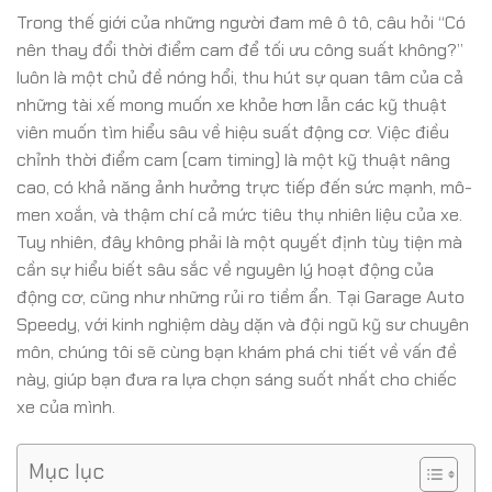
Trong thế giới của những người đam mê ô tô, câu hỏi “Có
nên thay đổi thời điểm cam để tối ưu công suất không?”
luôn là một chủ đề nóng hổi, thu hút sự quan tâm của cả
những tài xế mong muốn xe khỏe hơn lẫn các kỹ thuật
viên muốn tìm hiểu sâu về hiệu suất động cơ. Việc điều
chỉnh thời điểm cam (cam timing) là một kỹ thuật nâng
cao, có khả năng ảnh hưởng trực tiếp đến sức mạnh, mô-
men xoắn, và thậm chí cả mức tiêu thụ nhiên liệu của xe.
Tuy nhiên, đây không phải là một quyết định tùy tiện mà
cần sự hiểu biết sâu sắc về nguyên lý hoạt động của
động cơ, cũng như những rủi ro tiềm ẩn. Tại Garage Auto
Speedy, với kinh nghiệm dày dặn và đội ngũ kỹ sư chuyên
môn, chúng tôi sẽ cùng bạn khám phá chi tiết về vấn đề
này, giúp bạn đưa ra lựa chọn sáng suốt nhất cho chiếc
xe của mình.
Mục lục