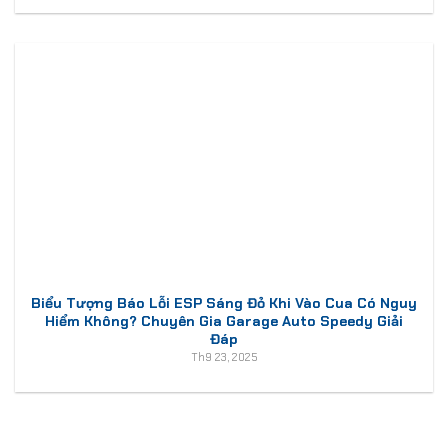
Biểu Tượng Báo Lỗi ESP Sáng Đỏ Khi Vào Cua Có Nguy
Hiểm Không? Chuyên Gia Garage Auto Speedy Giải
Đáp
Th9 23, 2025