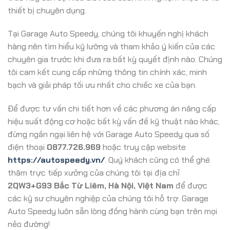
thiết bị chuyên dụng.
Tại Garage Auto Speedy, chúng tôi khuyến nghị khách
hàng nên tìm hiểu kỹ lưỡng và tham khảo ý kiến của các
chuyên gia trước khi đưa ra bất kỳ quyết định nào. Chúng
tôi cam kết cung cấp những thông tin chính xác, minh
bạch và giải pháp tối ưu nhất cho chiếc xe của bạn.
Để được tư vấn chi tiết hơn về các phương án nâng cấp
hiệu suất động cơ hoặc bất kỳ vấn đề kỹ thuật nào khác,
đừng ngần ngại liên hệ với Garage Auto Speedy qua số
điện thoại
0877.726.969
hoặc truy cập website
https://autospeedy.vn/
. Quý khách cũng có thể ghé
thăm trực tiếp xưởng của chúng tôi tại địa chỉ
2QW3+G93 Bắc Từ Liêm, Hà Nội, Việt Nam
để được
các kỹ sư chuyên nghiệp của chúng tôi hỗ trợ. Garage
Auto Speedy luôn sẵn lòng đồng hành cùng bạn trên mọi
nẻo đường!