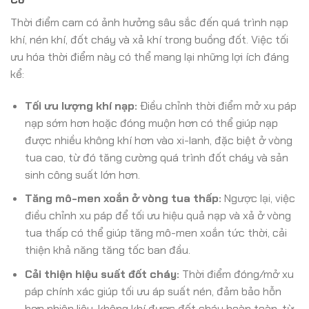
Thời điểm cam có ảnh hưởng sâu sắc đến quá trình nạp
khí, nén khí, đốt cháy và xả khí trong buồng đốt. Việc tối
ưu hóa thời điểm này có thể mang lại những lợi ích đáng
kể:
Tối ưu lượng khí nạp:
Điều chỉnh thời điểm mở xu páp
nạp sớm hơn hoặc đóng muộn hơn có thể giúp nạp
được nhiều không khí hơn vào xi-lanh, đặc biệt ở vòng
tua cao, từ đó tăng cường quá trình đốt cháy và sản
sinh công suất lớn hơn.
Tăng mô-men xoắn ở vòng tua thấp:
Ngược lại, việc
điều chỉnh xu páp để tối ưu hiệu quả nạp và xả ở vòng
tua thấp có thể giúp tăng mô-men xoắn tức thời, cải
thiện khả năng tăng tốc ban đầu.
Cải thiện hiệu suất đốt cháy:
Thời điểm đóng/mở xu
páp chính xác giúp tối ưu áp suất nén, đảm bảo hỗn
hợp nhiên liệu-không khí được đốt cháy hoàn toàn, từ