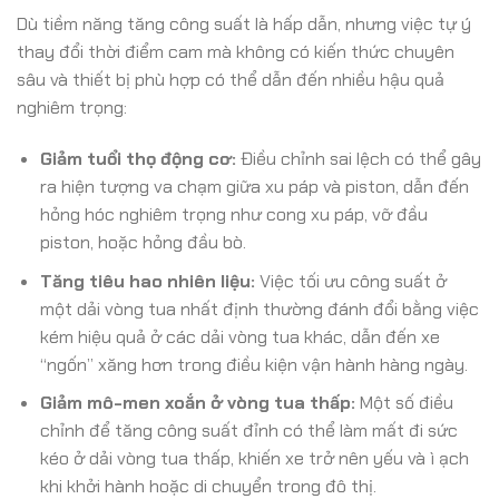
Dù tiềm năng tăng công suất là hấp dẫn, nhưng việc tự ý
thay đổi thời điểm cam mà không có kiến thức chuyên
sâu và thiết bị phù hợp có thể dẫn đến nhiều hậu quả
nghiêm trọng:
Giảm tuổi thọ động cơ:
Điều chỉnh sai lệch có thể gây
ra hiện tượng va chạm giữa xu páp và piston, dẫn đến
hỏng hóc nghiêm trọng như cong xu páp, vỡ đầu
piston, hoặc hỏng đầu bò.
Tăng tiêu hao nhiên liệu:
Việc tối ưu công suất ở
một dải vòng tua nhất định thường đánh đổi bằng việc
kém hiệu quả ở các dải vòng tua khác, dẫn đến xe
“ngốn” xăng hơn trong điều kiện vận hành hàng ngày.
Giảm mô-men xoắn ở vòng tua thấp:
Một số điều
chỉnh để tăng công suất đỉnh có thể làm mất đi sức
kéo ở dải vòng tua thấp, khiến xe trở nên yếu và ì ạch
khi khởi hành hoặc di chuyển trong đô thị.