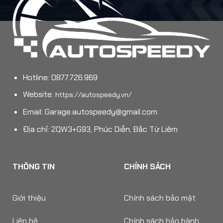
Hotline: 0877.726.969
Website:
https://autospeedy.vn/
Email:
Garage.autospeedy@gmail.com
Địa chỉ: 2QW3+G93, Phúc Diễn, Bắc Từ Liêm
THÔNG TIN
CHÍNH SÁCH
Giới thiệu
Chính sách bảo mật
Liên hệ
Chính sách bảo hành