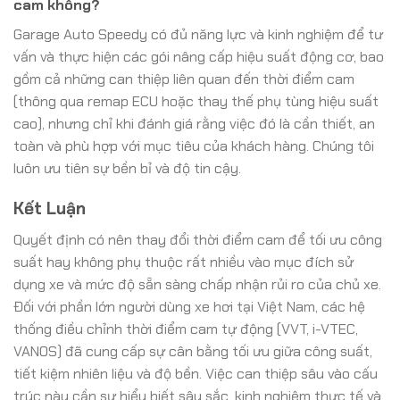
cam không?
Garage Auto Speedy có đủ năng lực và kinh nghiệm để tư
vấn và thực hiện các gói nâng cấp hiệu suất động cơ, bao
gồm cả những can thiệp liên quan đến thời điểm cam
(thông qua remap ECU hoặc thay thế phụ tùng hiệu suất
cao), nhưng chỉ khi đánh giá rằng việc đó là cần thiết, an
toàn và phù hợp với mục tiêu của khách hàng. Chúng tôi
luôn ưu tiên sự bền bỉ và độ tin cậy.
Kết Luận
Quyết định có nên thay đổi thời điểm cam để tối ưu công
suất hay không phụ thuộc rất nhiều vào mục đích sử
dụng xe và mức độ sẵn sàng chấp nhận rủi ro của chủ xe.
Đối với phần lớn người dùng xe hơi tại Việt Nam, các hệ
thống điều chỉnh thời điểm cam tự động (VVT, i-VTEC,
VANOS) đã cung cấp sự cân bằng tối ưu giữa công suất,
tiết kiệm nhiên liệu và độ bền. Việc can thiệp sâu vào cấu
trúc này cần sự hiểu biết sâu sắc, kinh nghiệm thực tế và