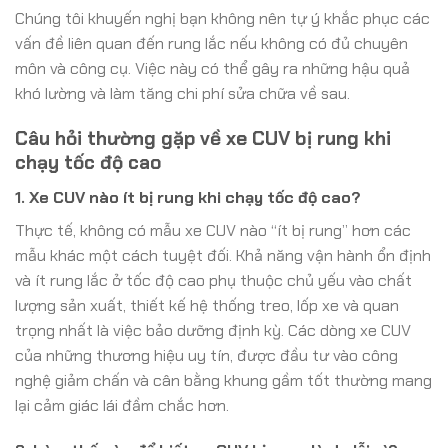
Chúng tôi khuyến nghị bạn không nên tự ý khắc phục các
vấn đề liên quan đến rung lắc nếu không có đủ chuyên
môn và công cụ. Việc này có thể gây ra những hậu quả
khó lường và làm tăng chi phí sửa chữa về sau.
Câu hỏi thường gặp về xe CUV bị rung khi
chạy tốc độ cao
1. Xe CUV nào ít bị rung khi chạy tốc độ cao?
Thực tế, không có mẫu xe CUV nào “ít bị rung” hơn các
mẫu khác một cách tuyệt đối. Khả năng vận hành ổn định
và ít rung lắc ở tốc độ cao phụ thuộc chủ yếu vào chất
lượng sản xuất, thiết kế hệ thống treo, lốp xe và quan
trọng nhất là việc bảo dưỡng định kỳ. Các dòng xe CUV
của những thương hiệu uy tín, được đầu tư vào công
nghệ giảm chấn và cân bằng khung gầm tốt thường mang
lại cảm giác lái đầm chắc hơn.