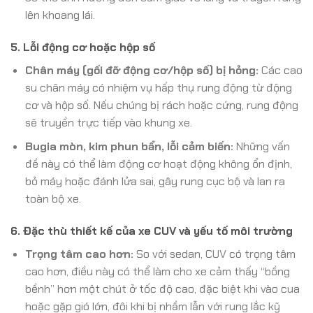
lên khoang lái.
5. Lỗi động cơ hoặc hộp số
Chân máy (gối đỡ động cơ/hộp số) bị hỏng:
Các cao
su chân máy có nhiệm vụ hấp thụ rung động từ động
cơ và hộp số. Nếu chúng bị rách hoặc cứng, rung động
sẽ truyền trực tiếp vào khung xe.
Bugia mòn, kim phun bẩn, lỗi cảm biến:
Những vấn
đề này có thể làm động cơ hoạt động không ổn định,
bỏ máy hoặc đánh lửa sai, gây rung cục bộ và lan ra
toàn bộ xe.
6. Đặc thù thiết kế của xe CUV và yếu tố môi trường
Trọng tâm cao hơn:
So với sedan, CUV có trọng tâm
cao hơn, điều này có thể làm cho xe cảm thấy “bồng
bềnh” hơn một chút ở tốc độ cao, đặc biệt khi vào cua
hoặc gặp gió lớn, đôi khi bị nhầm lẫn với rung lắc kỹ