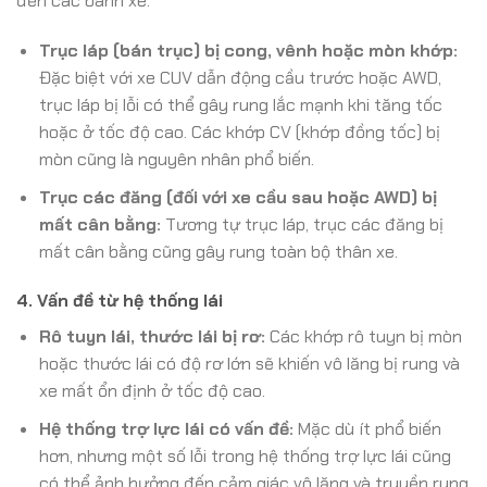
đến các bánh xe.
Trục láp (bán trục) bị cong, vênh hoặc mòn khớp:
Đặc biệt với xe CUV dẫn động cầu trước hoặc AWD,
trục láp bị lỗi có thể gây rung lắc mạnh khi tăng tốc
hoặc ở tốc độ cao. Các khớp CV (khớp đồng tốc) bị
mòn cũng là nguyên nhân phổ biến.
Trục các đăng (đối với xe cầu sau hoặc AWD) bị
mất cân bằng:
Tương tự trục láp, trục các đăng bị
mất cân bằng cũng gây rung toàn bộ thân xe.
4. Vấn đề từ hệ thống lái
Rô tuyn lái, thước lái bị rơ:
Các khớp rô tuyn bị mòn
hoặc thước lái có độ rơ lớn sẽ khiến vô lăng bị rung và
xe mất ổn định ở tốc độ cao.
Hệ thống trợ lực lái có vấn đề:
Mặc dù ít phổ biến
hơn, nhưng một số lỗi trong hệ thống trợ lực lái cũng
có thể ảnh hưởng đến cảm giác vô lăng và truyền rung