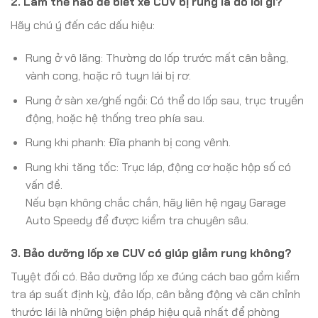
2. Làm thế nào để biết xe CUV bị rung là do lỗi gì?
Hãy chú ý đến các dấu hiệu:
Rung ở vô lăng: Thường do lốp trước mất cân bằng,
vành cong, hoặc rô tuyn lái bị rơ.
Rung ở sàn xe/ghế ngồi: Có thể do lốp sau, trục truyền
động, hoặc hệ thống treo phía sau.
Rung khi phanh: Đĩa phanh bị cong vênh.
Rung khi tăng tốc: Trục láp, động cơ hoặc hộp số có
vấn đề.
Nếu bạn không chắc chắn, hãy liên hệ ngay Garage
Auto Speedy để được kiểm tra chuyên sâu.
3. Bảo dưỡng lốp xe CUV có giúp giảm rung không?
Tuyệt đối có. Bảo dưỡng lốp xe đúng cách bao gồm kiểm
tra áp suất định kỳ, đảo lốp, cân bằng động và căn chỉnh
thước lái là những biện pháp hiệu quả nhất để phòng