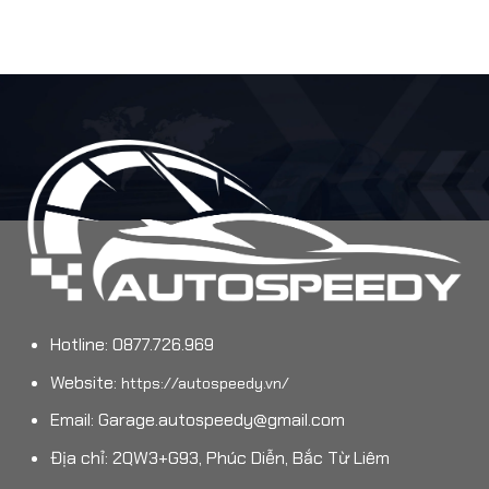
Hotline: 0877.726.969
Website:
https://autospeedy.vn/
Email:
Garage.autospeedy@gmail.com
Địa chỉ: 2QW3+G93, Phúc Diễn, Bắc Từ Liêm