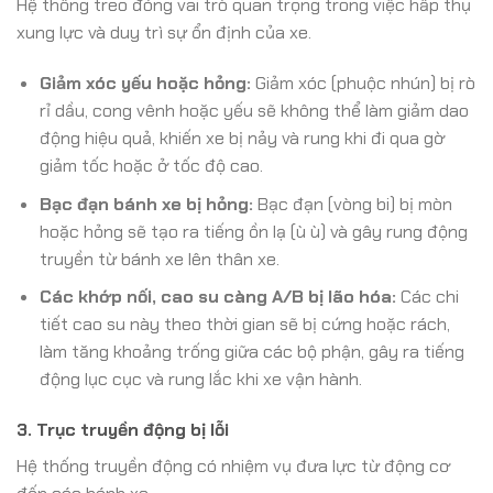
Hệ thống treo đóng vai trò quan trọng trong việc hấp thụ
xung lực và duy trì sự ổn định của xe.
Giảm xóc yếu hoặc hỏng:
Giảm xóc (phuộc nhún) bị rò
rỉ dầu, cong vênh hoặc yếu sẽ không thể làm giảm dao
động hiệu quả, khiến xe bị nảy và rung khi đi qua gờ
giảm tốc hoặc ở tốc độ cao.
Bạc đạn bánh xe bị hỏng:
Bạc đạn (vòng bi) bị mòn
hoặc hỏng sẽ tạo ra tiếng ồn lạ (ù ù) và gây rung động
truyền từ bánh xe lên thân xe.
Các khớp nối, cao su càng A/B bị lão hóa:
Các chi
tiết cao su này theo thời gian sẽ bị cứng hoặc rách,
làm tăng khoảng trống giữa các bộ phận, gây ra tiếng
động lục cục và rung lắc khi xe vận hành.
3. Trục truyền động bị lỗi
Hệ thống truyền động có nhiệm vụ đưa lực từ động cơ