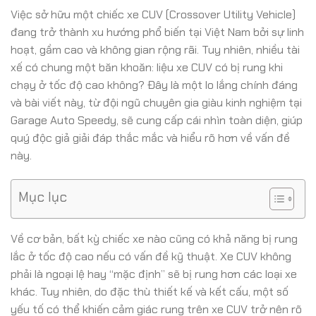
Việc sở hữu một chiếc xe CUV (Crossover Utility Vehicle)
đang trở thành xu hướng phổ biến tại Việt Nam bởi sự linh
hoạt, gầm cao và không gian rộng rãi. Tuy nhiên, nhiều tài
xế có chung một băn khoăn: liệu xe CUV có bị rung khi
chạy ở tốc độ cao không? Đây là một lo lắng chính đáng
và bài viết này, từ đội ngũ chuyên gia giàu kinh nghiệm tại
Garage Auto Speedy, sẽ cung cấp cái nhìn toàn diện, giúp
quý độc giả giải đáp thắc mắc và hiểu rõ hơn về vấn đề
này.
Mục lục
Về cơ bản, bất kỳ chiếc xe nào cũng có khả năng bị rung
lắc ở tốc độ cao nếu có vấn đề kỹ thuật. Xe CUV không
phải là ngoại lệ hay “mặc định” sẽ bị rung hơn các loại xe
khác. Tuy nhiên, do đặc thù thiết kế và kết cấu, một số
yếu tố có thể khiến cảm giác rung trên xe CUV trở nên rõ