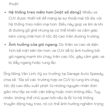
thuật.
Hệ thống treo mềm hơn (một số dòng):
Nhiều xe
CUV được thiết kế để mang lại sự thoải mái tối đa, với
hệ thống treo mềm mại hơn. Điều này giúp xe êm ái khi
đi đường gồ ghề nhưng lại có thể khiến xe cảm giác
kém vững chãi hơn ở tốc độ cao trên đường trường.
Ảnh hưởng của gió ngang:
Do thân xe cao và diện
tích bề mặt bên lớn hơn, xe CUV dễ bị ảnh hưởng bởi
gió ngang mạnh khi chạy trên cao tốc, gây cảm giác xe
bị đẩy ngang hoặc rung lắc.
Ông Nông Văn Linh, Kỹ sư trưởng tại Garage Auto Speedy,
chia sẻ: “Đa số các trường hợp xe CUV bị rung khi chạy
tốc độ cao đều xuất phát từ những nguyên nhân đơn
giản như lốp xe mất cân bằng hoặc mòn không đều. Tuy
nhiên, không thể chủ quan bởi nếu là lỗi từ hệ thống
truyền động hay treo, nó có thể ảnh hưởng nghiêm trọng