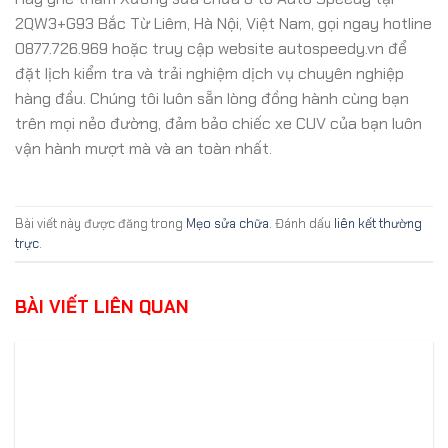
2QW3+G93 Bắc Từ Liêm, Hà Nội, Việt Nam, gọi ngay hotline
0877.726.969 hoặc truy cập website autospeedy.vn để
đặt lịch kiểm tra và trải nghiệm dịch vụ chuyên nghiệp
hàng đầu. Chúng tôi luôn sẵn lòng đồng hành cùng bạn
trên mọi nẻo đường, đảm bảo chiếc xe CUV của bạn luôn
vận hành mượt mà và an toàn nhất.
Bài viết này được đăng trong
Mẹo sửa chữa
. Đánh dấu
liên kết thường
trực
.
BÀI VIẾT LIÊN QUAN