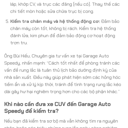
láp, khớp CV, và trục các đăng (nếu có). Thay thế các
chi tiết mòn hoặc sửa chữa trục bị cong.
Kiểm tra chân máy và hệ thống động cơ:
Đảm bảo
chân máy còn tốt, không bị rách. Kiểm tra hệ thống
đánh lửa, kim phun để đảm bảo động cơ hoạt động
trơn tru.
Ông Bùi Hiếu, Chuyên gia tư vấn xe tại Garage Auto
Speedy, nhấn mạnh: “Cách tốt nhất để phòng tránh các
vấn đề rung lắc là tuân thủ lịch bảo dưỡng định kỳ của
nhà sản xuất. Điều này giúp phát hiện sớm các hỏng hóc
tiềm ẩn và xử lý kịp thời, tránh để tình trạng rung lắc kéo
dài gây hư hại nghiêm trọng hơn cho các bộ phận khác.”
Khi nào cần đưa xe CUV đến Garage Auto
Speedy để kiểm tra?
Nếu bạn đã kiểm tra sơ bộ mà vẫn không tìm ra nguyên