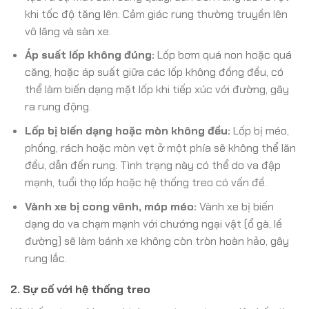
khi tốc độ tăng lên. Cảm giác rung thường truyền lên
vô lăng và sàn xe.
Áp suất lốp không đúng:
Lốp bơm quá non hoặc quá
căng, hoặc áp suất giữa các lốp không đồng đều, có
thể làm biến dạng mặt lốp khi tiếp xúc với đường, gây
ra rung động.
Lốp bị biến dạng hoặc mòn không đều:
Lốp bị méo,
phồng, rách hoặc mòn vẹt ở một phía sẽ không thể lăn
đều, dẫn đến rung. Tình trạng này có thể do va đập
mạnh, tuổi thọ lốp hoặc hệ thống treo có vấn đề.
Vành xe bị cong vênh, móp méo:
Vành xe bị biến
dạng do va chạm mạnh với chướng ngại vật (ổ gà, lề
đường) sẽ làm bánh xe không còn tròn hoàn hảo, gây
rung lắc.
2. Sự cố với hệ thống treo