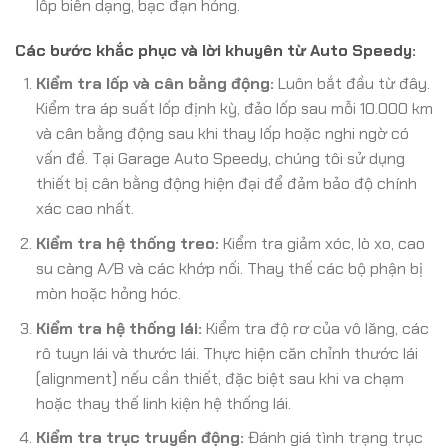
lốp biến dạng, bạc đạn hỏng.
Các bước khắc phục và lời khuyên từ Auto Speedy:
Kiểm tra lốp và cân bằng động:
Luôn bắt đầu từ đây.
Kiểm tra áp suất lốp định kỳ, đảo lốp sau mỗi 10.000 km
và cân bằng động sau khi thay lốp hoặc nghi ngờ có
vấn đề. Tại Garage Auto Speedy, chúng tôi sử dụng
thiết bị cân bằng động hiện đại để đảm bảo độ chính
xác cao nhất.
Kiểm tra hệ thống treo:
Kiểm tra giảm xóc, lò xo, cao
su càng A/B và các khớp nối. Thay thế các bộ phận bị
mòn hoặc hỏng hóc.
Kiểm tra hệ thống lái:
Kiểm tra độ rơ của vô lăng, các
rô tuyn lái và thước lái. Thực hiện căn chỉnh thước lái
(alignment) nếu cần thiết, đặc biệt sau khi va chạm
hoặc thay thế linh kiện hệ thống lái.
Kiểm tra trục truyền động:
Đánh giá tình trạng trục