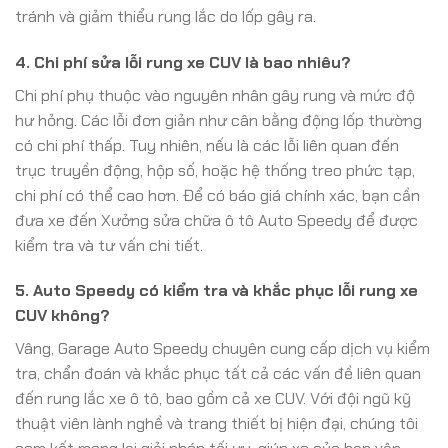
tránh và giảm thiểu rung lắc do lốp gây ra.
4. Chi phí sửa lỗi rung xe CUV là bao nhiêu?
Chi phí phụ thuộc vào nguyên nhân gây rung và mức độ
hư hỏng. Các lỗi đơn giản như cân bằng động lốp thường
có chi phí thấp. Tuy nhiên, nếu là các lỗi liên quan đến
trục truyền động, hộp số, hoặc hệ thống treo phức tạp,
chi phí có thể cao hơn. Để có báo giá chính xác, bạn cần
đưa xe đến Xưởng sửa chữa ô tô Auto Speedy để được
kiểm tra và tư vấn chi tiết.
5. Auto Speedy có kiểm tra và khắc phục lỗi rung xe
CUV không?
Vâng, Garage Auto Speedy chuyên cung cấp dịch vụ kiểm
tra, chẩn đoán và khắc phục tất cả các vấn đề liên quan
đến rung lắc xe ô tô, bao gồm cả xe CUV. Với đội ngũ kỹ
thuật viên lành nghề và trang thiết bị hiện đại, chúng tôi