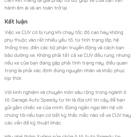
cam kết mang lại giải pháp tối ưu, giúp xe của bạn vận
hành êm ái và an toàn trở lại.
Kết luận
Việc xe CUV có bị rung khi chạy tốc độ cao hay không
phụ thuộc vào rất nhiều yếu tố, từ tình trạng lốp, hệ
thống treo, đến các bộ phận truyền động và cách bạn
bảo dưỡng xe. Không phải tất cả xe CUV đều rung, nhưng
nếu xe của bạn đang gặp phải tình trạng này, điều quan
trọng là phải xác định đúng nguyên nhân và khắc phục
kịp thời.
Với kinh nghiệm và chuyên môn sâu rộng trong ngành ô
tô, Garage Auto Speedy tự tin là địa chỉ tin cậy để bạn
gửi gắm chiếc xe của mình. Đừng ngần ngại liên hệ với
chúng tôi nếu bạn có bất kỳ thắc mắc nào về xe CUV hay
các vấn đề kỹ thuật khác.
Hãy ghé thăm Xưởng sửa chữa ô tô Auto Speedy tại