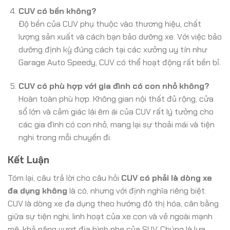
CUV có bền không?
Độ bền của CUV phụ thuộc vào thương hiệu, chất
lượng sản xuất và cách bạn bảo dưỡng xe. Với việc bảo
dưỡng định kỳ đúng cách tại các xưởng uy tín như
Garage Auto Speedy, CUV có thể hoạt động rất bền bỉ.
CUV có phù hợp với gia đình có con nhỏ không?
Hoàn toàn phù hợp. Không gian nội thất đủ rộng, cửa
sổ lớn và cảm giác lái êm ái của CUV rất lý tưởng cho
các gia đình có con nhỏ, mang lại sự thoải mái và tiện
nghi trong mỗi chuyến đi.
Kết Luận
Tóm lại, câu trả lời cho câu hỏi
CUV có phải là dòng xe
đa dụng không
là có, nhưng với định nghĩa riêng biệt.
CUV là dòng xe đa dụng theo hướng đô thị hóa, cân bằng
giữa sự tiện nghi, linh hoạt của xe con và vẻ ngoài mạnh
mẽ, khả năng vượt địa hình nhẹ của SUV. Chúng là lựa