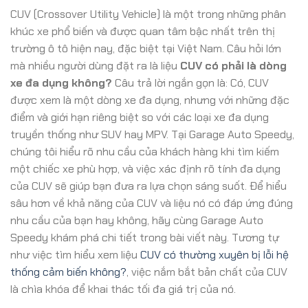
CUV (Crossover Utility Vehicle) là một trong những phân
khúc xe phổ biến và được quan tâm bậc nhất trên thị
trường ô tô hiện nay, đặc biệt tại Việt Nam. Câu hỏi lớn
mà nhiều người dùng đặt ra là liệu
CUV có phải là dòng
xe đa dụng không?
Câu trả lời ngắn gọn là: Có, CUV
được xem là một dòng xe đa dụng, nhưng với những đặc
điểm và giới hạn riêng biệt so với các loại xe đa dụng
truyền thống như SUV hay MPV. Tại Garage Auto Speedy,
chúng tôi hiểu rõ nhu cầu của khách hàng khi tìm kiếm
một chiếc xe phù hợp, và việc xác định rõ tính đa dụng
của CUV sẽ giúp bạn đưa ra lựa chọn sáng suốt. Để hiểu
sâu hơn về khả năng của CUV và liệu nó có đáp ứng đúng
nhu cầu của bạn hay không, hãy cùng Garage Auto
Speedy khám phá chi tiết trong bài viết này. Tương tự
như việc tìm hiểu xem liệu
CUV có thường xuyên bị lỗi hệ
thống cảm biến không?
, việc nắm bắt bản chất của CUV
là chìa khóa để khai thác tối đa giá trị của nó.