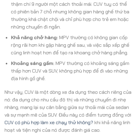
thậm chí 9 người một cách thoải mái. CUV tuy có thể
có phiên bản 7 chỗ nhưng không gian hàng ghế thứ ba
thường khá chật chội và chỉ phù hợp cho trẻ em hoặc
những chuyến đi ngắn.
Khả năng chở hàng:
MPV thường có không gian cốp
rộng rãi hơn khi gập hàng ghế sau, và việc sắp xếp ghế
cũng linh hoạt hơn để tạo ra khoang chở hàng phẳng.
Khoảng sáng gầm:
MPV thường có khoảng sáng gầm
thấp hơn CUV và SUV, không phù hợp để đi vào những
địa hình gồ ghề.
Như vậy, CUV là một dòng xe đa dụng theo cách riêng của
nó: đa dụng cho nhu cầu đô thị và những chuyến đi nhẹ
nhàng, mang lại sự cân bằng giữa sự thoải mái của sedan
và sự mạnh mẽ của SUV. Điều này có điểm tương đồng với
CUV có phù hợp làm xe chạy thử không?
khi khả năng linh
hoạt và tiện nghi của nó được đánh giá cao.