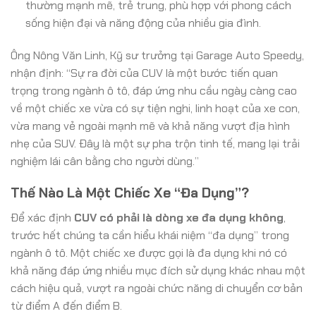
thường mạnh mẽ, trẻ trung, phù hợp với phong cách
sống hiện đại và năng động của nhiều gia đình.
Ông Nông Văn Linh, Kỹ sư trưởng tại Garage Auto Speedy,
nhận định: “Sự ra đời của CUV là một bước tiến quan
trọng trong ngành ô tô, đáp ứng nhu cầu ngày càng cao
về một chiếc xe vừa có sự tiện nghi, linh hoạt của xe con,
vừa mang vẻ ngoài mạnh mẽ và khả năng vượt địa hình
nhẹ của SUV. Đây là một sự pha trộn tinh tế, mang lại trải
nghiệm lái cân bằng cho người dùng.”
Thế Nào Là Một Chiếc Xe “Đa Dụng”?
Để xác định
CUV có phải là dòng xe đa dụng không
,
trước hết chúng ta cần hiểu khái niệm “đa dụng” trong
ngành ô tô. Một chiếc xe được gọi là đa dụng khi nó có
khả năng đáp ứng nhiều mục đích sử dụng khác nhau một
cách hiệu quả, vượt ra ngoài chức năng di chuyển cơ bản
từ điểm A đến điểm B.