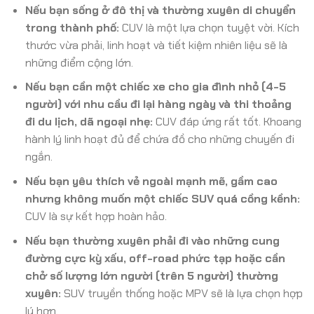
Nếu bạn sống ở đô thị và thường xuyên di chuyển
trong thành phố:
CUV là một lựa chọn tuyệt vời. Kích
thước vừa phải, linh hoạt và tiết kiệm nhiên liệu sẽ là
những điểm cộng lớn.
Nếu bạn cần một chiếc xe cho gia đình nhỏ (4-5
người) với nhu cầu đi lại hàng ngày và thi thoảng
đi du lịch, dã ngoại nhẹ:
CUV đáp ứng rất tốt. Khoang
hành lý linh hoạt đủ để chứa đồ cho những chuyến đi
ngắn.
Nếu bạn yêu thích vẻ ngoài mạnh mẽ, gầm cao
nhưng không muốn một chiếc SUV quá cồng kềnh:
CUV là sự kết hợp hoàn hảo.
Nếu bạn thường xuyên phải đi vào những cung
đường cực kỳ xấu, off-road phức tạp hoặc cần
chở số lượng lớn người (trên 5 người) thường
xuyên:
SUV truyền thống hoặc MPV sẽ là lựa chọn hợp
lý hơn.