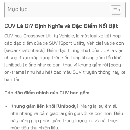
Mục lục
CUV Là Gì? Định Nghĩa và Đặc Điểm Nổi Bật
CUV, hay Crossover Utility Vehicle, là một loại xe kết hợp
các đặc điểm của xe SUV (Sport Utility Vehicle) và xe con
(sedan/hatchback). Điểm đặc trưng nhất của CUV là việc
chúng được xây dựng trên nền tảng khung gầm liền khối
(unibody) giống như xe con, thay vì khung gầm rời (body-
on-frame) như hầu hết các mẫu SUV truyền thống hay xe
bán tải.
Các đặc điểm chính của CUV bao gồm:
Khung gầm liền khối (Unibody):
Mang lại sự êm ái,
nhẹ nhàng và cảm giác lái gần gũi với xe con hơn. Điều
này cũng góp phần giảm trọng lượng xe và cải thiện
mức tiêu thụ nhiên liệu.