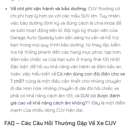
Về chi phí vận hành và bảo dưỡng:
CUV thường có
chi phí hợp lý hơn so với các mẫu SUV lớn. Tuy nhiên,
việc bảo dưỡng định kỳ và đúng cách là chìa khóa để
xe luôn hoạt động bền bỉ. Đội ngũ kỹ thuật viên của
Garage Auto Speedy luôn sẵn sàng tư vấn và hỗ trợ
bạn trong mọi quy trình bảo dưỡng, từ thay lốp, kiểm
tra hệ thống phanh đến các hạng mục phức tạp hơn,
đảm bảo chiếc xe của bạn luôn ở trạng thái tốt nhất.
Đặc biệt, để tối ưu khả năng vận hành và đảm bảo an
toàn, việc hiểu biết về
Có nên dùng con đội điện cho xe
7 chỗ?
cũng là một điều cần thiết cho những chuyến
đi dài. Hơn nữa, những chuyến đi dài đòi hỏi chiếc xe
phải có khả năng cách âm tốt, và
CUV có được đánh
giá cao về khả năng cách âm không?
? Đây là một điểm
mạnh của nhiều dòng CUV hiện đại.
FAQ – Các Câu Hỏi Thường Gặp Về Xe CUV