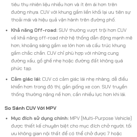
tiêu thụ nhiên liệu nhiều hơn và ít êm ái hơn trên
đường nhựa. CUV với khung gầm liền khối lại ưu tiên sự
thoải mái và hiệu quả vận hành trên đường phố.
Khả năng Off-road:
SUV thường vượt trội hơn CUV
về khả năng off-road nhờ hệ thống dẫn động mạnh mẽ
hơn, khoảng sáng gầm xe lớn hơn và cấu trúc khung
gầm chắc chắn. CUV chỉ phù hợp với những cung
đường xấu, gồ ghề nhẹ hoặc đường đất không quá
phức tạp.
Cảm giác lái:
CUV có cảm giác lái nhẹ nhàng, dễ điều
khiển hơn trong đô thị, gần giống xe con. SUV truyền
thống thường nặng nề hơn, cần nhiều lực hơn khi lái.
So Sánh CUV Với MPV
Mục đích sử dụng chính:
MPV (Multi-Purpose Vehicle)
được thiết kế chuyên biệt cho mục đích chở người, tối
ưu không gian nội thất để có thể chở được 7 hoặc