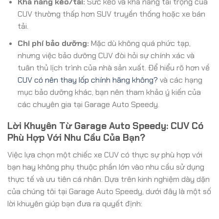
Khả năng kéo/tải:
Sức kéo và khả năng tải trọng của
CUV thường thấp hơn SUV truyền thống hoặc xe bán
tải.
Chi phí bảo dưỡng:
Mặc dù không quá phức tạp,
nhưng việc bảo dưỡng CUV đòi hỏi sự chính xác và
tuân thủ lịch trình của nhà sản xuất. Để hiểu rõ hơn về
CUV có nên thay lốp chính hãng không?
và các hạng
mục bảo dưỡng khác, bạn nên tham khảo ý kiến của
các chuyên gia tại Garage Auto Speedy.
Lời Khuyên Từ Garage Auto Speedy: CUV Có
Phù Hợp Với Nhu Cầu Của Bạn?
Việc lựa chọn một chiếc xe CUV có thực sự phù hợp với
bạn hay không phụ thuộc phần lớn vào nhu cầu sử dụng
thực tế và ưu tiên cá nhân. Dựa trên kinh nghiệm dày dặn
của chúng tôi tại Garage Auto Speedy, dưới đây là một số
lời khuyên giúp bạn đưa ra quyết định: