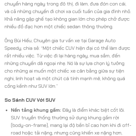
chuyển hàng ngày trong đô thị, đi làm, đưa đón con cái,
và cả những chuyến đi chơi xa cuối tuần của gia đình nhỏ.
Khả năng gập ghế tạo không gian lớn cho phép chở được
nhiều đồ đạc hơn một chiếc sedan thông thường.
Ông Bùi Hiếu, Chuyên gia tư vấn xe tại Garage Auto
Speedy, chia sẻ: “Một chiếc CUV hiện đại có thể làm được
rất nhiều việc. Từ việc đi lại hàng ngày, mua sắm, đến
những chuyến dã ngoại nhẹ. Nó là sự lựa chọn lý tưởng
cho những ai muốn một chiếc xe cân bằng giữa sự tiện
nghi, linh hoạt và một chút cá tính mạnh mẽ, không quá
cồng kềnh như SUV lớn.”
So Sánh CUV Với SUV
Nền tảng khung gầm:
Đây là điểm khác biệt cốt lõi.
SUV truyền thống thường sử dụng khung gầm rời
(body-on-frame), mang lại độ bền bỉ cao hơn khi đi off-
road hoặc tải nặng, nhưng cũng khiến xe nặng hơn,