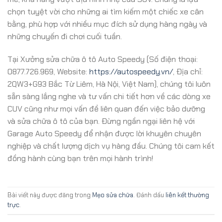
chọn tuyệt vời cho những ai tìm kiếm một chiếc xe cân
bằng, phù hợp với nhiều mục đích sử dụng hàng ngày và
những chuyến đi chơi cuối tuần.
Tại Xưởng sửa chữa ô tô Auto Speedy (Số điện thoại:
0877.726.969, Website:
https://autospeedy.vn/
, Địa chỉ:
2QW3+G93 Bắc Từ Liêm, Hà Nội, Việt Nam), chúng tôi luôn
sẵn sàng lắng nghe và tư vấn chi tiết hơn về các dòng xe
CUV cũng như mọi vấn đề liên quan đến việc bảo dưỡng
và sửa chữa ô tô của bạn. Đừng ngần ngại liên hệ với
Garage Auto Speedy để nhận được lời khuyên chuyên
nghiệp và chất lượng dịch vụ hàng đầu. Chúng tôi cam kết
đồng hành cùng bạn trên mọi hành trình!
Bài viết này được đăng trong
Mẹo sửa chữa
. Đánh dấu
liên kết thường
trực
.