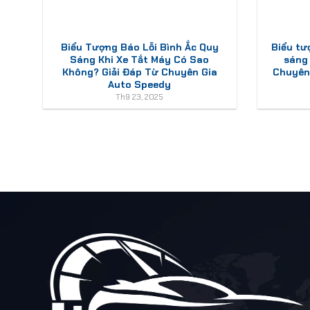
Biểu Tượng Báo Lỗi Bình Ắc Quy
Biểu tư
Sáng Khi Xe Tắt Máy Có Sao
sáng
Không? Giải Đáp Từ Chuyên Gia
Chuyên 
Auto Speedy
Th9 23, 2025