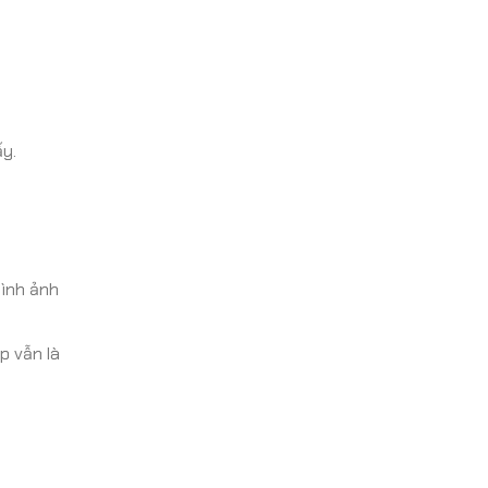
y.
hình ảnh
p vẫn là