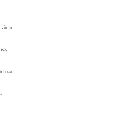
 vẫn là
eedy
hính xác
c.