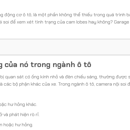
ng động cơ ô tô, là một phần không thể thiếu trong quá trình 
nội soi để xem xét tình trạng của cam lobes hay không? Garage
ng của nó trong ngành ô tô
ết bị quan sát có ống kính nhỏ và đèn chiếu sáng, thường được
và các bộ phận khác của xe. Trong ngành ô tô, camera nội soi
hoặc hư hỏng khác.
và phát hiện rò rỉ.
ẽn hoặc hư hỏng.