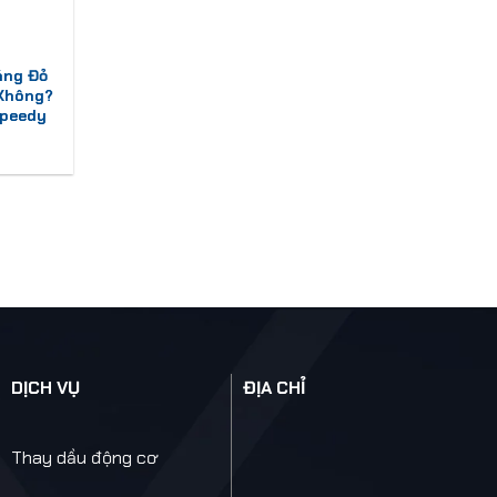
áng Đỏ
 Không?
Speedy
DỊCH VỤ
ĐỊA CHỈ
Thay dầu động cơ