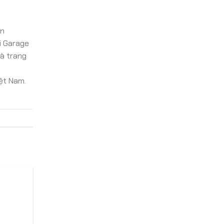
àn
i Garage
và trang
iệt Nam.