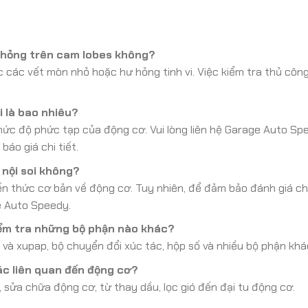
ư hỏng trên cam lobes không?
 các vết mòn nhỏ hoặc hư hỏng tinh vi. Việc kiểm tra thủ công
i là bao nhiêu?
 mức độ phức tạp của động cơ. Vui lòng liên hệ Garage Auto Sp
áo giá chi tiết.
 nội soi không?
iến thức cơ bản về động cơ. Tuy nhiên, để đảm bảo đánh giá c
e Auto Speedy.
iểm tra những bộ phận nào khác?
n và xupap, bộ chuyển đổi xúc tác, hộp số và nhiều bộ phận khá
c liên quan đến động cơ?
sửa chữa động cơ, từ thay dầu, lọc gió đến đại tu động cơ.