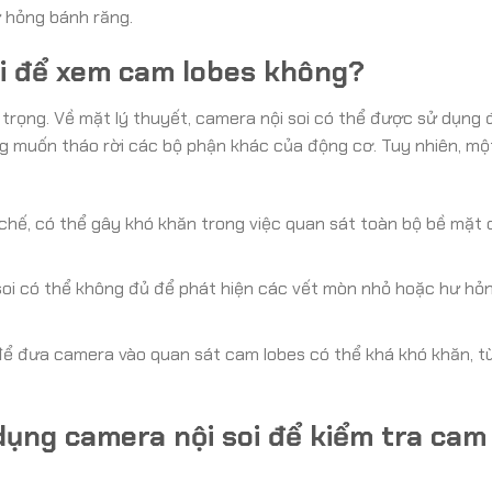
ư hỏng bánh răng.
oi để xem cam lobes không?
 trọng. Về mặt lý thuyết, camera nội soi có thể được sử dụng
ng muốn tháo rời các bộ phận khác của động cơ. Tuy nhiên, mộ
chế, có thể gây khó khăn trong việc quan sát toàn bộ bề mặt
oi có thể không đủ để phát hiện các vết mòn nhỏ hoặc hư hỏng
 để đưa camera vào quan sát cam lobes có thể khá khó khăn, t
dụng camera nội soi để kiểm tra cam