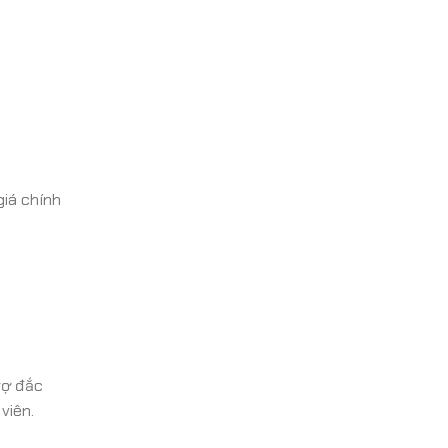
giá chính
rợ đắc
viên.