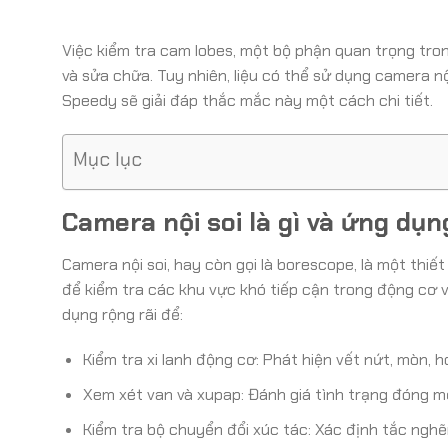
Việc kiểm tra cam lobes, một bộ phận quan trọng tro
và sửa chữa. Tuy nhiên, liệu có thể sử dụng camera 
Speedy sẽ giải đáp thắc mắc này một cách chi tiết.
Mục lục
Camera nội soi là gì và ứng dụ
Camera nội soi, hay còn gọi là borescope, là một thi
để kiểm tra các khu vực khó tiếp cận trong động cơ 
dụng rộng rãi để:
Kiểm tra xi lanh động cơ: Phát hiện vết nứt, mòn, 
Xem xét van và xupap: Đánh giá tình trạng đóng mở 
Kiểm tra bộ chuyển đổi xúc tác: Xác định tắc ngh