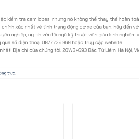
việc kiểm tra cam lobes, nhưng nó không thể thay thế hoàn to
chính xác nhất về tình trạng động cơ xe của bạn, hãy đến vớ
ên nghiệp, uy tín với đội ngũ kỹ thuật viên giàu kinh nghiệm 
dy qua số điện thoại 0877.726.969 hoặc truy cập website
nhất! Địa chỉ của chúng tôi: 2QW3+G93 Bắc Từ Liêm, Hà Nội, V
ường trực
.