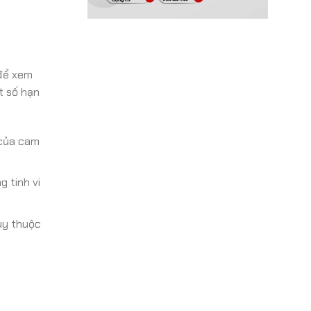
 để xem
t số hạn
 của cam
 tinh vi
ùy thuộc