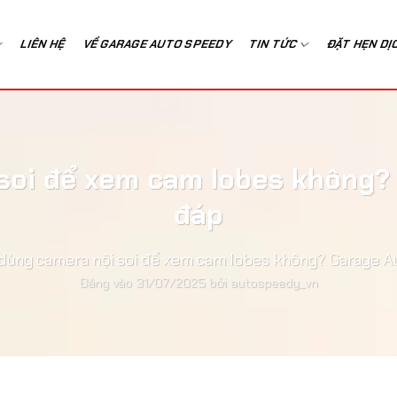
LIÊN HỆ
VỀ GARAGE AUTO SPEEDY
TIN TỨC
ĐẶT HẸN DỊ
soi để xem cam lobes không?
đáp
dùng camera nội soi để xem cam lobes không? Garage A
Đăng vào
31/07/2025
bởi
autospeedy_vn