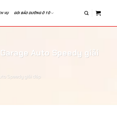
CH VỤ
GÓI BẢO DƯỠNG Ô TÔ
 Garage Auto Speedy giải
uto Speedy giải đáp