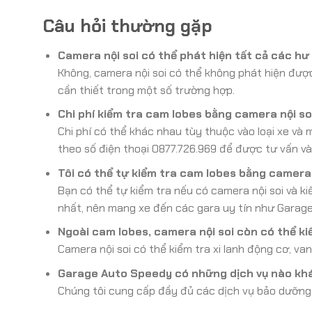
Câu hỏi thường gặp
Camera nội soi có thể phát hiện tất cả các h
Không, camera nội soi có thể không phát hiện được
cần thiết trong một số trường hợp.
Chi phí kiểm tra cam lobes bằng camera nội so
Chi phí có thể khác nhau tùy thuộc vào loại xe và
theo số điện thoại 0877.726.969 để được tư vấn và b
Tôi có thể tự kiểm tra cam lobes bằng camera
Bạn có thể tự kiểm tra nếu có camera nội soi và k
nhất, nên mang xe đến các gara uy tín như Garag
Ngoài cam lobes, camera nội soi còn có thể k
Camera nội soi có thể kiểm tra xi lanh động cơ, va
Garage Auto Speedy có những dịch vụ nào khá
Chúng tôi cung cấp đầy đủ các dịch vụ bảo dưỡng, 