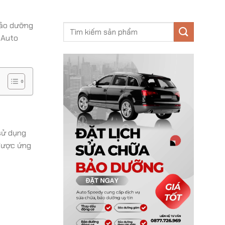
bảo dưỡng
 Auto
 sử dụng
 được ứng