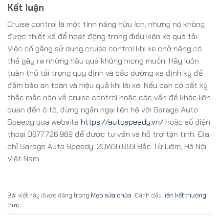
Kết luận
Cruise control là một tính năng hữu ích, nhưng nó không
được thiết kế để hoạt động trong điều kiện xe quá tải.
Việc cố gắng sử dụng cruise control khi xe chở nặng có
thể gây ra những hậu quả không mong muốn. Hãy luôn
tuân thủ tải trọng quy định và bảo dưỡng xe định kỳ để
đảm bảo an toàn và hiệu quả khi lái xe. Nếu bạn có bất kỳ
thắc mắc nào về cruise control hoặc các vấn đề khác liên
quan đến ô tô, đừng ngần ngại liên hệ với Garage Auto
Speedy qua website
https://autospeedy.vn/
hoặc số điện
thoại 0877.726.969 để được tư vấn và hỗ trợ tận tình. Địa
chỉ Garage Auto Speedy: 2QW3+G93 Bắc Từ Liêm, Hà Nội,
Việt Nam.
Bài viết này được đăng trong
Mẹo sửa chữa
. Đánh dấu
liên kết thường
trực
.