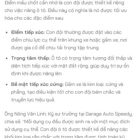
Điểm mấu chốt cần nhớ là con đội được thiết kế riêng
cho việc nâng ô tô. Điều này có nghĩa là nó được tối ưu
hóa cho các đặc điểm sau:
Điểm tiếp xúc:
Con đội thường được đặt vào các
điểm chịu lực cụ thể trên khung xe hoặc gầm xe, nơi
được gia cố để chịu tải trọng tập trung.
Trọng tâm thấp:
Ô tô có trọng tâm tương đối thấp và
diện tích tiếp xúc với mặt đất rộng, giúp duy trì sự ổn
định khi được nâng lên.
Bề mặt tiếp xúc cứng:
Gầm xe là kim loại, cứng và
phẳng, tạo điều kiện tốt cho con đội bám chắc và
truyền lực hiệu quả.
Ông Nông Văn Linh, Kỹ sư trưởng tại Garage Auto Speedy,
chia sẻ: “Mỗi dụng cụ đều được sinh ra với một mục đích
sử dụng cụ thể. Con đội ô tô được thiết kế để nâng các
khối kim loại rắn chắc với trọng tâm được tính toán kỹ