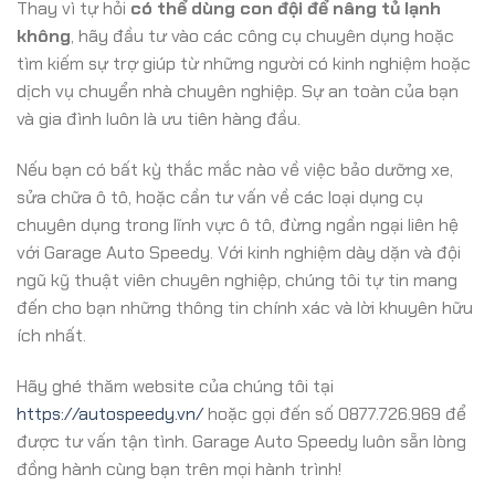
Thay vì tự hỏi
có thể dùng con đội để nâng tủ lạnh
không
, hãy đầu tư vào các công cụ chuyên dụng hoặc
tìm kiếm sự trợ giúp từ những người có kinh nghiệm hoặc
dịch vụ chuyển nhà chuyên nghiệp. Sự an toàn của bạn
và gia đình luôn là ưu tiên hàng đầu.
Nếu bạn có bất kỳ thắc mắc nào về việc bảo dưỡng xe,
sửa chữa ô tô, hoặc cần tư vấn về các loại dụng cụ
chuyên dụng trong lĩnh vực ô tô, đừng ngần ngại liên hệ
với Garage Auto Speedy. Với kinh nghiệm dày dặn và đội
ngũ kỹ thuật viên chuyên nghiệp, chúng tôi tự tin mang
đến cho bạn những thông tin chính xác và lời khuyên hữu
ích nhất.
Hãy ghé thăm website của chúng tôi tại
https://autospeedy.vn/
hoặc gọi đến số 0877.726.969 để
được tư vấn tận tình. Garage Auto Speedy luôn sẵn lòng
đồng hành cùng bạn trên mọi hành trình!