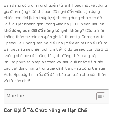
Bạn đang có ý định di chuyển tủ lạnh hoặc một vật dụng
gia đình nặng? Có thể bạn đã nghĩ đến việc tận dụng
chiếc con đội (kích thủy lực) thường dùng cho ô tô để
“giải quyết nhanh gọn” công việc này. Tuy nhiên, liệu
có
thể dùng con đội để nâng tủ lạnh không
? Câu trả lời
thẳng thắn từ các chuyên gia kỹ thuật tại Garage Auto
Speedy là: Không nên, và điều này tiềm ẩn rất nhiều rủi ro.
Bài viết này sẽ phân tích chi tiết lý do tại sao con đội ô tô
không phù hợp để nâng tủ lạnh, đồng thời cung cấp
những phương pháp an toàn và hiệu quả nhất để di dời
các vật dụng nặng trong gia đình bạn. Hãy cùng Garage
Auto Speedy tìm hiểu để đảm bảo an toàn cho bản thân
và tài sản nhé!
Mục lục
Con Đội Ô Tô: Chức Năng và Hạn Chế