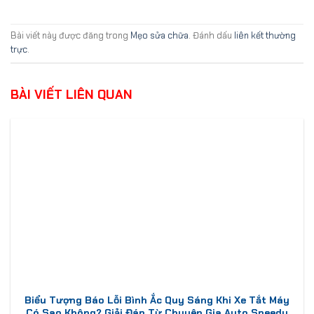
Bài viết này được đăng trong
Mẹo sửa chữa
. Đánh dấu
liên kết thường
trực
.
BÀI VIẾT LIÊN QUAN
Biểu Tượng Báo Lỗi Bình Ắc Quy Sáng Khi Xe Tắt Máy
Có Sao Không? Giải Đáp Từ Chuyên Gia Auto Speedy