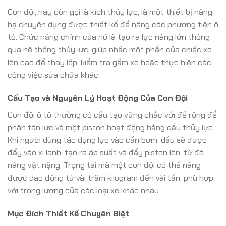
Con đội, hay còn gọi là kích thủy lực, là một thiết bị nâng
hạ chuyên dụng được thiết kế để nâng các phương tiện ô
tô. Chức năng chính của nó là tạo ra lực nâng lớn thông
qua hệ thống thủy lực, giúp nhấc một phần của chiếc xe
lên cao để thay lốp, kiểm tra gầm xe hoặc thực hiện các
công việc sửa chữa khác.
Cấu Tạo và Nguyên Lý Hoạt Động Của Con Đội
Con đội ô tô thường có cấu tạo vững chắc với đế rộng để
phân tán lực và một piston hoạt động bằng dầu thủy lực.
Khi người dùng tác dụng lực vào cần bơm, dầu sẽ được
đẩy vào xi lanh, tạo ra áp suất và đẩy piston lên, từ đó
nâng vật nặng. Trọng tải mà một con đội có thể nâng
được dao động từ vài trăm kilogram đến vài tấn, phù hợp
với trọng lượng của các loại xe khác nhau.
Mục Đích Thiết Kế Chuyên Biệt