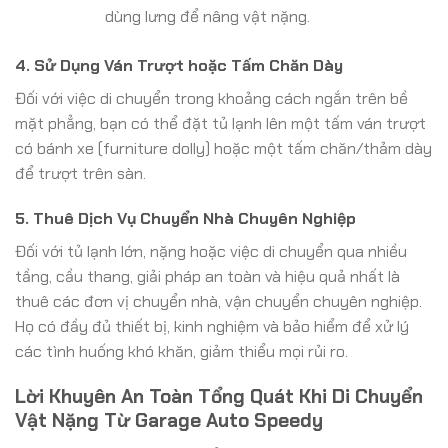
dùng lưng để nâng vật nặng.
4. Sử Dụng Ván Trượt hoặc Tấm Chăn Dày
Đối với việc di chuyển trong khoảng cách ngắn trên bề
mặt phẳng, bạn có thể đặt tủ lạnh lên một tấm ván trượt
có bánh xe (furniture dolly) hoặc một tấm chăn/thảm dày
để trượt trên sàn.
5. Thuê Dịch Vụ Chuyển Nhà Chuyên Nghiệp
Đối với tủ lạnh lớn, nặng hoặc việc di chuyển qua nhiều
tầng, cầu thang, giải pháp an toàn và hiệu quả nhất là
thuê các đơn vị chuyển nhà, vận chuyển chuyên nghiệp.
Họ có đầy đủ thiết bị, kinh nghiệm và bảo hiểm để xử lý
các tình huống khó khăn, giảm thiểu mọi rủi ro.
Lời Khuyên An Toàn Tổng Quát Khi Di Chuyển
Vật Nặng Từ Garage Auto Speedy