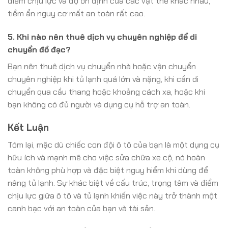
điểm chịu lực và độ ổn định của các vật thể khác nhau,
tiềm ẩn nguy cơ mất an toàn rất cao.
5. Khi nào nên thuê dịch vụ chuyên nghiệp để di
chuyển đồ đạc?
Bạn nên thuê dịch vụ chuyển nhà hoặc vận chuyển
chuyên nghiệp khi tủ lạnh quá lớn và nặng, khi cần di
chuyển qua cầu thang hoặc khoảng cách xa, hoặc khi
bạn không có đủ người và dụng cụ hỗ trợ an toàn.
Kết Luận
Tóm lại, mặc dù chiếc con đội ô tô của bạn là một dụng cụ
hữu ích và mạnh mẽ cho việc sửa chữa xe cộ, nó hoàn
toàn không phù hợp và đặc biệt nguy hiểm khi dùng để
nâng tủ lạnh. Sự khác biệt về cấu trúc, trọng tâm và điểm
chịu lực giữa ô tô và tủ lạnh khiến việc này trở thành một
canh bạc với an toàn của bạn và tài sản.