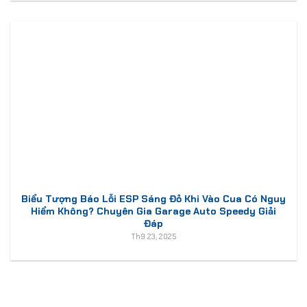
Biểu Tượng Báo Lỗi ESP Sáng Đỏ Khi Vào Cua Có Nguy
Hiểm Không? Chuyên Gia Garage Auto Speedy Giải
Đáp
Th9 23, 2025