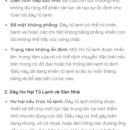
Diện tích tiếp xúc nhỏ:
Đế của con đội thường nhỏ,
không đủ rộng để phân tán lực và tạo sự ổn định cho
toàn bộ đáy tủ lạnh.
Bề mặt không phẳng:
Đáy tủ lạnh có thể có chân,
bánh xe hoặc các chi tiết không bằng phẳng, khiến con
đội không thể tiếp xúc vững chắc.
Trọng tâm không ổn định:
Một khi tủ lạnh được nhấc
lên, trọng tâm của nó có thể dịch chuyển, đặc biệt nếu
bên trong có đồ đạc hoặc hệ thống làm lạnh bị lệch.
Điều này dễ dàng khiến tủ lạnh bị lắc lư, mất thăng
bằng và đổ sập bất cứ lúc nào.
2. Gây Hư Hại Tủ Lạnh và Sàn Nhà
Hư hại cấu trúc tủ lạnh:
Đáy tủ lạnh không được
thiết kế để chịu một lực tập trung lớn tại một điểm
nhỏ như khi dùng con đội. Điều này có thể gây biến
dạng khung, vỡ vỏ nhựa, hoặc làm hỏng các đường ống