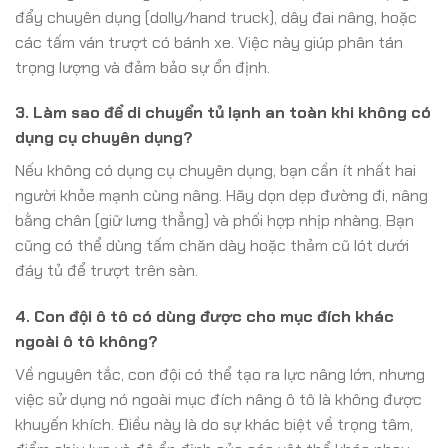
đẩy chuyên dụng (dolly/hand truck), dây đai nâng, hoặc
các tấm ván trượt có bánh xe. Việc này giúp phân tán
trọng lượng và đảm bảo sự ổn định.
3. Làm sao để di chuyển tủ lạnh an toàn khi không có
dụng cụ chuyên dụng?
Nếu không có dụng cụ chuyên dụng, bạn cần ít nhất hai
người khỏe mạnh cùng nâng. Hãy dọn dẹp đường đi, nâng
bằng chân (giữ lưng thẳng) và phối hợp nhịp nhàng. Bạn
cũng có thể dùng tấm chăn dày hoặc thảm cũ lót dưới
đáy tủ để trượt trên sàn.
4. Con đội ô tô có dùng được cho mục đích khác
ngoài ô tô không?
Về nguyên tắc, con đội có thể tạo ra lực nâng lớn, nhưng
việc sử dụng nó ngoài mục đích nâng ô tô là không được
khuyến khích. Điều này là do sự khác biệt về trọng tâm,