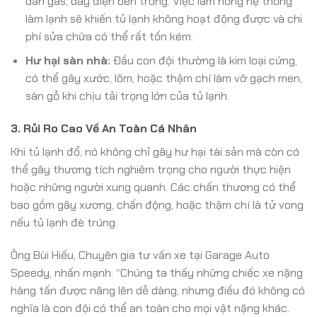
dẫn gas, dây điện bên trong. Việc làm hỏng hệ thống
làm lạnh sẽ khiến tủ lạnh không hoạt động được và chi
phí sửa chữa có thể rất tốn kém.
Hư hại sàn nhà:
Đầu con đội thường là kim loại cứng,
có thể gây xước, lõm, hoặc thậm chí làm vỡ gạch men,
sàn gỗ khi chịu tải trọng lớn của tủ lạnh.
3. Rủi Ro Cao Về An Toàn Cá Nhân
Khi tủ lạnh đổ, nó không chỉ gây hư hại tài sản mà còn có
thể gây thương tích nghiêm trọng cho người thực hiện
hoặc những người xung quanh. Các chấn thương có thể
bao gồm gãy xương, chấn động, hoặc thậm chí là tử vong
nếu tủ lạnh đè trúng.
Ông Bùi Hiếu, Chuyên gia tư vấn xe tại Garage Auto
Speedy, nhấn mạnh: “Chúng ta thấy những chiếc xe nặng
hàng tấn được nâng lên dễ dàng, nhưng điều đó không có
nghĩa là con đội có thể an toàn cho mọi vật nặng khác.