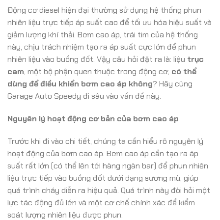
Động cơ diesel hiện đại thường sử dụng hệ thống phun
nhiên liệu trực tiếp áp suất cao để tối ưu hóa hiệu suất và
giảm lượng khí thải. Bơm cao áp, trái tim của hệ thống
này, chịu trách nhiệm tạo ra áp suất cực lớn để phun
nhiên liệu vào buồng đốt. Vậy câu hỏi đặt ra là: liệu
trục
cam
, một bộ phận quen thuộc trong động cơ,
có thể
dùng để điều khiển bơm cao áp không
? Hãy cùng
Garage Auto Speedy đi sâu vào vấn đề này.
Nguyên lý hoạt động cơ bản của bơm cao áp
Trước khi đi vào chi tiết, chúng ta cần hiểu rõ nguyên lý
hoạt động của bơm cao áp. Bơm cao áp cần tạo ra áp
suất rất lớn (có thể lên tới hàng ngàn bar) để phun nhiên
liệu trực tiếp vào buồng đốt dưới dạng sương mù, giúp
quá trình cháy diễn ra hiệu quả. Quá trình này đòi hỏi một
lực tác động đủ lớn và một cơ chế chính xác để kiểm
soát lượng nhiên liệu được phun.