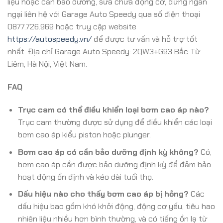
liệu hoặc cần bảo dưỡng, sửa chữa động cơ, đừng ngần
ngại liên hệ với Garage Auto Speedy qua số điện thoại
0877.726.969 hoặc truy cập website
https://autospeedy.vn/
để được tư vấn và hỗ trợ tốt
nhất. Địa chỉ Garage Auto Speedy: 2QW3+G93 Bắc Từ
Liêm, Hà Nội, Việt Nam.
FAQ
Trục cam có thể điều khiển loại bơm cao áp nào?
Trục cam thường được sử dụng để điều khiển các loại
bơm cao áp kiểu piston hoặc plunger.
Bơm cao áp có cần bảo dưỡng định kỳ không?
Có,
bơm cao áp cần được bảo dưỡng định kỳ để đảm bảo
hoạt động ổn định và kéo dài tuổi thọ.
Dấu hiệu nào cho thấy bơm cao áp bị hỏng?
Các
dấu hiệu bao gồm khó khởi động, động cơ yếu, tiêu hao
nhiên liệu nhiều hơn bình thường, và có tiếng ồn lạ từ